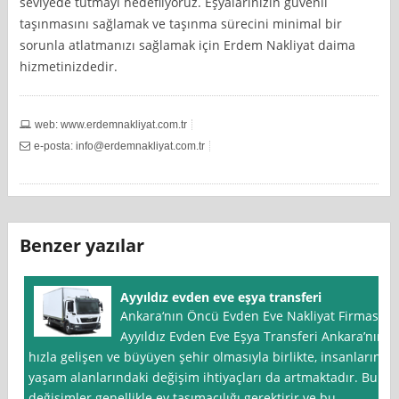
seviyede tutmayı hedefliyoruz. Eşyalarınızın güvenli
taşınmasını sağlamak ve taşınma sürecini minimal bir
sorunla atlatmanızı sağlamak için Erdem Nakliyat daima
hizmetinizdedir.
web: www.erdemnakliyat.com.tr
e-posta:
info@erdemnakliyat.com.tr
Benzer yazılar
Ayyıldız evden eve eşya transferi
Ankara‘nın Öncü Evden Eve Nakliyat Firması:
Ayyıldız Evden Eve Eşya Transferi Ankara’nın
hızla gelişen ve büyüyen şehir olmasıyla birlikte, insanların
yaşam alanlarındaki değişim ihtiyaçları da artmaktadır. Bu
değişimler genellikle ev taşımacılığı gerektirir ve bu