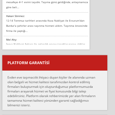
mesafeye 4+1 evimi taşıdık. Taşıma günü geldiğinde, anlaşmamıza
göre beli...
Hakan Sönmez:
12-14 Temmuz tarihleri arasında Koza Nakliyat ile Erzurum’dan
Burdur’a şehirler arası taşınma hizmeti aldım. Taşınma öncesinde
firma ile yaptığı...
Mel Alty:
İnova Nakliyat Ankara ile anlaşıldı eşyayı taşıdılar parayı aldılar.
Salon duvarına bir baktım birisi boydan alüminyum renkli bantı
yapıştırm...
PLATFORM GARANTİSİ
Murat:
Merhaba, bu firmayı bir arkadaş tavsiyesi üzerine tercih ettim,
hiçbir sıkıntı yaşanmayacağını ve kendilerinin çok titiz
Evden eve taşımacılık ihtiyacı duyan kişiler ile alanında uzman
çalıştıklarını, müş...
olan belgeli ve hizmet kalitesi tarafımızdan kontrol edilmiş
firmaları buluşturmak için oluşturduğumuz platformumuzda
Ahmet:
firmaları arayarak hizmet ve fiyat konusunda bilgi talep
Lüleburgaz güngünes evden eve naklyat eşyalarımı taşımak için
edebilirsiniz. Platform olarak rehberimizde yer alan firmaların
anlaştık sabah eve geldiklerinde de eşyalarımı düzgün şekilde
tamamına hizmet kalitesi yönünden garanti sağladığımızı
sarcaz demelerine r...
bilmenizi isteriz.
mehmet güldü:
Ankara ALİCANLAR NAKLİYAT Tutarsız ve ticari ahlak problemleri