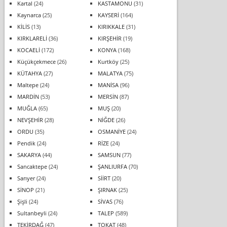
Kartal
(24)
KASTAMONU
(31)
Kaynarca
(25)
KAYSERİ
(164)
KİLİS
(13)
KIRIKKALE
(31)
KIRKLARELİ
(36)
KIRŞEHİR
(19)
KOCAELİ
(172)
KONYA
(168)
Küçükçekmece
(26)
Kurtköy
(25)
KÜTAHYA
(27)
MALATYA
(75)
Maltepe
(24)
MANİSA
(96)
MARDİN
(53)
MERSİN
(87)
MUĞLA
(65)
MUŞ
(20)
NEVŞEHİR
(28)
NİĞDE
(26)
ORDU
(35)
OSMANİYE
(24)
Pendik
(24)
RİZE
(24)
SAKARYA
(44)
SAMSUN
(77)
Sancaktepe
(24)
ŞANLIURFA
(70)
Sarıyer
(24)
SİİRT
(20)
SİNOP
(21)
ŞIRNAK
(25)
Şişli
(24)
SİVAS
(76)
Sultanbeyli
(24)
TALEP
(589)
TEKİRDAĞ
(47)
TOKAT
(48)