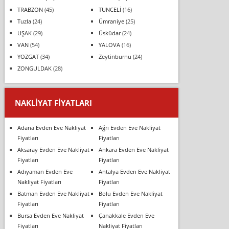
TRABZON
(45)
TUNCELİ
(16)
Tuzla
(24)
Ümraniye
(25)
UŞAK
(29)
Üsküdar
(24)
VAN
(54)
YALOVA
(16)
YOZGAT
(34)
Zeytinburnu
(24)
ZONGULDAK
(28)
NAKLIYAT FIYATLARI
Adana Evden Eve Nakliyat
Ağrı Evden Eve Nakliyat
Fiyatları
Fiyatları
Aksaray Evden Eve Nakliyat
Ankara Evden Eve Nakliyat
Fiyatları
Fiyatları
Adıyaman Evden Eve
Antalya Evden Eve Nakliyat
Nakliyat Fiyatları
Fiyatları
Batman Evden Eve Nakliyat
Bolu Evden Eve Nakliyat
Fiyatları
Fiyatları
Bursa Evden Eve Nakliyat
Çanakkale Evden Eve
Fiyatları
Nakliyat Fiyatları