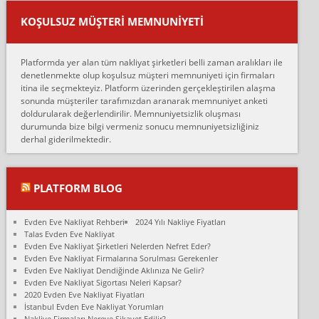
var verdikleri fiyat teklifini arttırdılar. Sonrasında taşıma gününde
KOŞULSUZ MÜŞTERI MEMNUNIYETI
oldukça tutarsı...
Erol:
Platformda yer alan tüm nakliyat şirketleri belli zaman aralıkları ile
Ankara Alicanlar naklyat tel 5465524025. 2600 TL'ye ankaradan
denetlenmekte olup koşulsuz müşteri memnuniyeti için firmaları
Konya ya Alicanlar naklyat la anlaştık bu şahıs evin taşınacağı gün
itina ile seçmekteyiz. Platform üzerinden gerçekleştirilen alaşma
fiyatın mazoto gele...
sonunda müşteriler tarafımızdan aranarak memnuniyet anketi
doldurularak değerlendirilir. Memnuniyetsizlik oluşması
Fatih kokmese:
durumunda bize bilgi vermeniz sonucu memnuniyetsizliğiniz
Diyarbakır dan eşyamı getirtmek için anlaştım sözleşme yaptım.
derhal giderilmektedir.
Son anda fiyat artırdılar.. mecburiyetten tasittim.. bu kişiler ağrılı
Ankara merk...
Ali:
PLATFORM BLOG
İzmir de evim naklyat diye bir firmaya ev taşıttık, çok pişman
olduk. Asansörlü dediler sonra uraya asansör kurulmaz dediler
Evden Eve Nakliyat Rehberi
2024 Yılı Nakliye Fiyatları
fark istediler. ortada asa...
Talas Evden Eve Nakliyat
Evden Eve Nakliyat Şirketleri Nelerden Nefret Eder?
Nimet:
Evden Eve Nakliyat Firmalarına Sorulması Gerekenler
Ben 2021 Ağustos ilk haftası Evimi taşıdım yani İstanbul'un bir
Evden Eve Nakliyat Dendiğinde Aklınıza Ne Gelir?
Mahallesi'nden bir başka Mahallesi'ne yani Ümraniye bölgesinde
Evden Eve Nakliyat Sigortası Neleri Kapsar?
oturuyorum önceleri ara...
2020 Evden Eve Nakliyat Fiyatları
İstanbul Evden Eve Nakliyat Yorumları
Nimet Köse:
Nakliye Firmaları Nereye Şikayet Edilir?