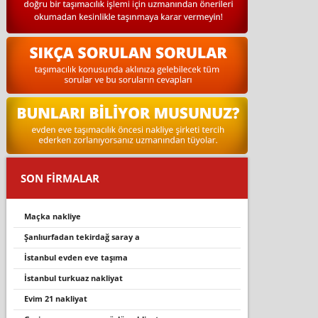
SON FİRMALAR
maçka nakli̇ye
şanlıurfadan tekirdağ saray a
i̇stanbul evden eve taşıma
i̇stanbul turkuaz nakliyat
evim 21 nakliyat