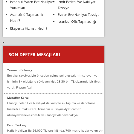
İstanbul Evden Eve Nakliyat
İzmir Evden Eve Nakliyat
Yorumları
Tavsiye
Asansörlü Taşımacılık
Evden Eve Nakliyat Tavsiye
Nedir?
İstanbul Ofis Taşımacılığı
Ekspertiz Hizmeti Nedir?
SON DEFTER MESAJLARI
Yasemin Dolunay:
Emlakçı tavsiyesiyle önceden evime gelip eşyaları inceleyen ve
isminin B* olduğunu söyleyen kişi, 28-30 bin TL civarında bir fiyat
verdi. Fiyatın fazl...
Muzaffer Kartal:
Ulusoy Evden Eve Nakliyat ile komple ev taşıma ve depolama
hizmeti almak üzere, firmanın ulusoynaklyat.com.tr,
ulusoyevdeneve.com.tr ve ulusoyevdenevenaklya...
Banu Türksoy:
Haliç Nakliyat ile 26.000 TL karşılığında, 700 metre kadar yakın bir