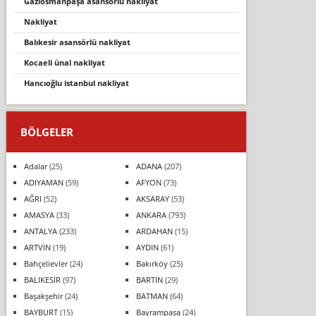
gaziosmanpaşa asansörlü nakliyat
nakliyat
balıkesir asansörlü nakliyat
kocaeli ünal nakliyat
hancioğlu i̇stanbul nakli̇yat
BÖLGELER
Adalar
(25)
ADANA
(207)
ADIYAMAN
(59)
AFYON
(73)
AĞRI
(52)
AKSARAY
(53)
AMASYA
(33)
ANKARA
(793)
ANTALYA
(233)
ARDAHAN
(15)
ARTVİN
(19)
AYDIN
(61)
Bahçelievler
(24)
Bakırköy
(25)
BALIKESİR
(97)
BARTIN
(29)
Başakşehir
(24)
BATMAN
(64)
BAYBURT
(15)
Bayrampaşa
(24)