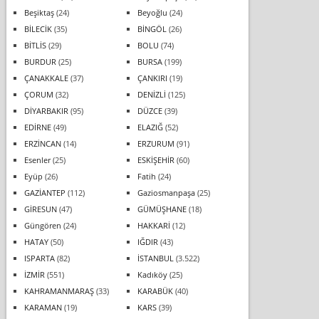
Beşiktaş
(24)
Beyoğlu
(24)
BİLECİK
(35)
BİNGÖL
(26)
BİTLİS
(29)
BOLU
(74)
BURDUR
(25)
BURSA
(199)
ÇANAKKALE
(37)
ÇANKIRI
(19)
ÇORUM
(32)
DENİZLİ
(125)
DİYARBAKIR
(95)
DÜZCE
(39)
EDİRNE
(49)
ELAZIĞ
(52)
ERZİNCAN
(14)
ERZURUM
(91)
Esenler
(25)
ESKİŞEHİR
(60)
Eyüp
(26)
Fatih
(24)
GAZİANTEP
(112)
Gaziosmanpaşa
(25)
GİRESUN
(47)
GÜMÜŞHANE
(18)
Güngören
(24)
HAKKARİ
(12)
HATAY
(50)
IĞDIR
(43)
ISPARTA
(82)
İSTANBUL
(3.522)
İZMİR
(551)
Kadıköy
(25)
KAHRAMANMARAŞ
(33)
KARABÜK
(40)
KARAMAN
(19)
KARS
(39)