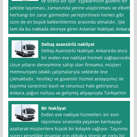
ve stresli bir iştir. Eşyalarınızın güvenli bir
şekilde taşınması, zamanında yerine ulaştırılması ve elbette
herhangi bir zarar görmeden yerleştirilmesi herkes gibi
sizin de en büyük beklentileriniz arasında olmalıdır. İşte
tam da bu noktada devreye giren Aslanlar Nakliyat, Ankara
Deltaş asansörlü nakliyat
Deltaş Asansörlü Nakliyat, Ankara‘da öncü
bir evden eve nakliyat hizmeti sağlayıcısıdır.
Uzun yılların deneyimine sahip olan firmamız, müşteri
memnuniyeti odaklı çalışmalarıyla sektörde öne
çıkmaktadır. Yenilikçi ve güvenilir hizmet anlayışımız ile
taşınma sürecinizi basit ve sorunsuz hale getiriyoruz.
Ankara, yoğun nüfusu ve gelişmiş altyapısıyla Türkiye’nin
Bir Nakliyat
Evden eve nakliyat hizmetleri, bir evin
taşınması sırasında yaşanan karmaşayı
azaltarak müşterilere büyük bir kolaylık sağlıyor. Taşınma
süreci genellikle insanlar için oldukça stresli ve zorlu bir