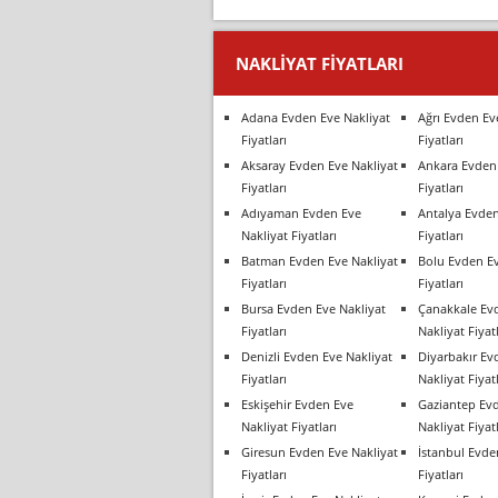
NAKLIYAT FIYATLARI
Adana Evden Eve Nakliyat
Ağrı Evden Ev
Fiyatları
Fiyatları
Aksaray Evden Eve Nakliyat
Ankara Evden 
Fiyatları
Fiyatları
Adıyaman Evden Eve
Antalya Evden
Nakliyat Fiyatları
Fiyatları
Batman Evden Eve Nakliyat
Bolu Evden Ev
Fiyatları
Fiyatları
Bursa Evden Eve Nakliyat
Çanakkale Ev
Fiyatları
Nakliyat Fiyatl
Denizli Evden Eve Nakliyat
Diyarbakır Ev
Fiyatları
Nakliyat Fiyatl
Eskişehir Evden Eve
Gaziantep Ev
Nakliyat Fiyatları
Nakliyat Fiyatl
Giresun Evden Eve Nakliyat
İstanbul Evde
Fiyatları
Fiyatları