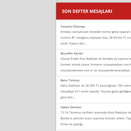
SON DEFTER MESAJLARI
Yasemin Dolunay:
Emlakçı tavsiyesiyle önceden evime gelip eşyaları
isminin B* olduğunu söyleyen kişi, 28-30 bin TL civ
verdi. Fiyatın fazl...
Muzaffer Kartal:
Ulusoy Evden Eve Nakliyat ile komple ev taşıma 
hizmeti almak üzere, firmanın ulusoynaklyat.com.t
ulusoyevdeneve.com.tr ve ulusoyevdenevenaklya..
Banu Türksoy:
Haliç Nakliyat ile 26.000 TL karşılığında, 700 metr
mesafeye 4+1 evimi taşıdık. Taşıma günü geldiği
göre beli...
Hakan Sönmez:
12-14 Temmuz tarihleri arasında Koza Nakliyat il
Burdur’a şehirler arası taşınma hizmeti aldım. T
firma ile yaptığı...