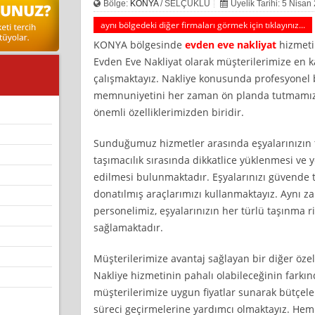
Bölge:
KONYA
/ SELÇUKLU
Üyelik Tarihi: 5 Nisan
aynı bölgedeki diğer firmaları görmek için tıklayınız...
KONYA bölgesinde
evden eve nakliyat
hizmeti 
Evden Eve Nakliyat olarak müşterilerimize en ka
çalışmaktayız. Nakliye konusunda profesyonel 
memnuniyetini her zaman ön planda tutmamız, 
önemli özelliklerimizden biridir.
Sunduğumuz hizmetler arasında eşyalarınızın
taşımacılık sırasında dikkatlice yüklenmesi ve 
edilmesi bulunmaktadır. Eşyalarınızı güvende t
donatılmış araçlarımızı kullanmaktayız. Aynı z
personelimiz, eşyalarınızın her türlü taşınma r
sağlamaktadır.
Müşterilerimize avantaj sağlayan bir diğer özell
Nakliye hizmetinin pahalı olabileceğinin farkı
müşterilerimize uygun fiyatlar sunarak bütçel
süreci geçirmelerine yardımcı olmaktayız. Hem