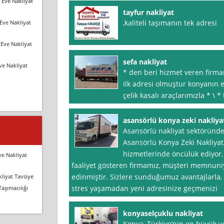
 Eve Nakliyat
tayfur nakliyat
,kaliteli taşımanın tek adresi
Eve Nakliyat
Eve Nakliyat
sefa nakliyat
ve Nakliyat
* den beri hizmet veren firmam
ilk adresi olmuştur konyanın e
çelik kasalı araçlarımızla * \ 
asansörlü konya zeki nakliya
Asansörlü nakliyat sektöründe 
Asansörlü Konya Zeki Nakliyat
hizmetlerinde öncülük ediyor.
ve Nakliyat
faaliyet gösteren firmamız, müşteri memnuniy
edinmiştir. Sizlere sunduğumuz avantajlarla, t
liyat Tavsiye
stres yaşamadan yeni adresinize geçmenizi
Taşımacılığı
konyaselçuklu nakliyat
Konya, Türkiye’nin en büyük ve 