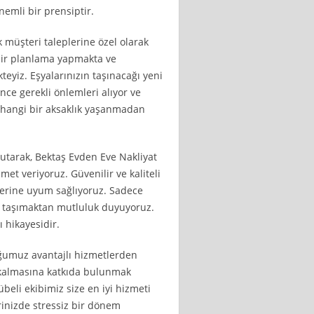
nemli bir prensiptir.
müşteri taleplerine özel olarak
bir planlama yapmakta ve
teyiz. Eşyalarınızın taşınacağı yeni
nce gerekli önlemleri alıyor ve
erhangi bir aksaklık yaşanmadan
tarak, Bektaş Evden Eve Nakliyat
et veriyoruz. Güvenilir ve kaliteli
tlerine uyum sağlıyoruz. Sadece
de taşımaktan mutluluk duyuyoruz.
 hikayesidir.
ğumuz avantajlı hizmetlerden
kalmasına katkıda bulunmak
rübeli ekibimiz size en iyi hizmeti
rinizde stressiz bir dönem