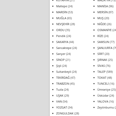
KÜTAHYA
(27)
MALATYA
(75)
Maltepe
(24)
MANİSA
(96)
MARDİN
(53)
MERSİN
(87)
MUĞLA
(65)
MUŞ
(20)
NEVŞEHİR
(28)
NİĞDE
(26)
ORDU
(35)
OSMANİYE
(24
Pendik
(24)
RİZE
(24)
SAKARYA
(44)
SAMSUN
(77)
Sancaktepe
(24)
ŞANLIURFA
(7
Sarıyer
(24)
SİİRT
(20)
SİNOP
(21)
ŞIRNAK
(25)
Şişli
(24)
SİVAS
(76)
Sultanbeyli
(24)
TALEP
(589)
TEKİRDAĞ
(47)
TOKAT
(48)
TRABZON
(45)
TUNCELİ
(16)
Tuzla
(24)
Ümraniye
(25)
UŞAK
(29)
Üsküdar
(24)
VAN
(54)
YALOVA
(16)
YOZGAT
(34)
Zeytinburnu
(
ZONGULDAK
(28)