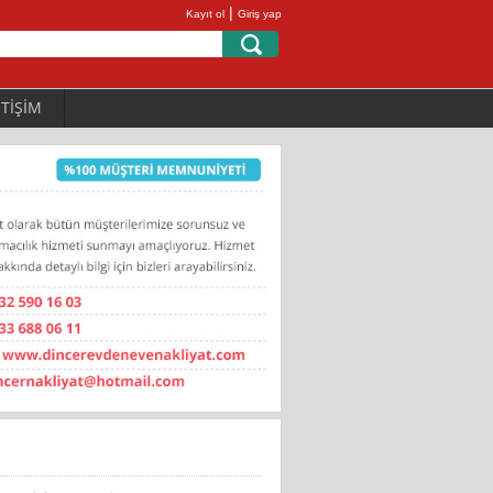
|
Kayıt ol
Giriş yap
ETİŞİM