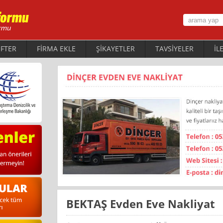
FTER
FİRMA EKLE
ŞİKAYETLER
TAVSİYELER
İL
BEKTAŞ Evden Eve Nakliyat