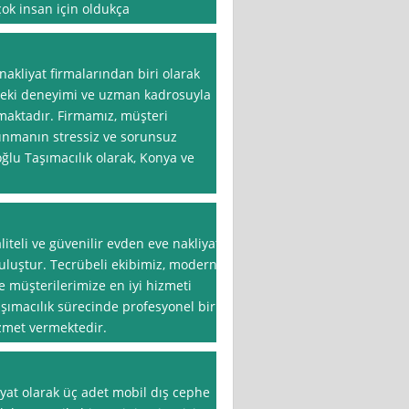
çok insan için oldukça
akliyat firmalarından biri olarak
rdeki deneyimi ve uzman kadrosuyla
nmaktadır. Firmamız, müşteri
ınmanın stressiz ve sorunsuz
lu Taşımacılık olarak, Konya ve
iteli ve güvenilir evden eve nakliyat
uluştur. Tecrübeli ekibimiz, modern
e müşterilerimize en iyi hizmeti
şımacılık sürecinde profesyonel bir
zmet vermektedir.
at olarak üç adet mobil dış cephe