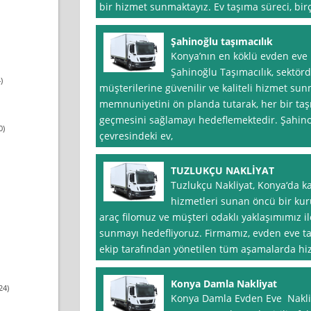
bir hizmet sunmaktayız. Ev taşıma süreci, bir
Şahinoğlu taşımacılık
Konya’nın en köklü evden eve n
Şahinoğlu Taşımacılık, sektö
)
müşterilerine güvenilir ve kaliteli hizmet su
memnuniyetini ön planda tutarak, her bir taş
geçmesini sağlamayı hedeflemektedir. Şahinoğ
0)
çevresindeki ev,
TUZLUKÇU NAKLİYAT
Tuzlukçu Nakliyat, Konya‘da kal
hizmetleri sunan öncü bir kur
araç filomuz ve müşteri odaklı yaklaşımımız il
sunmayı hedefliyoruz. Firmamız, evden eve ta
ekip tarafından yönetilen tüm aşamalarda hi
Konya Damla Nakliyat
24)
Konya Damla Evden Eve Nakliy