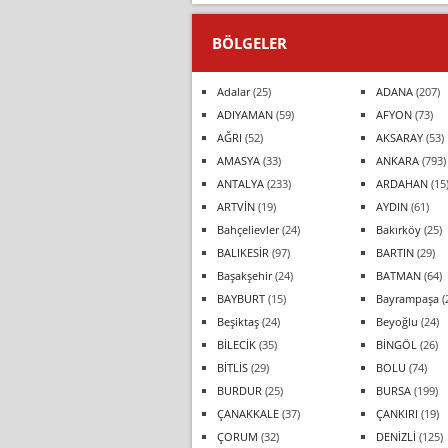
BÖLGELER
Adalar
(25)
ADANA
(207)
ADIYAMAN
(59)
AFYON
(73)
AĞRI
(52)
AKSARAY
(53)
AMASYA
(33)
ANKARA
(793)
ANTALYA
(233)
ARDAHAN
(15
ARTVİN
(19)
AYDIN
(61)
Bahçelievler
(24)
Bakırköy
(25)
BALIKESİR
(97)
BARTIN
(29)
Başakşehir
(24)
BATMAN
(64)
BAYBURT
(15)
Bayrampaşa
(
Beşiktaş
(24)
Beyoğlu
(24)
BİLECİK
(35)
BİNGÖL
(26)
BİTLİS
(29)
BOLU
(74)
BURDUR
(25)
BURSA
(199)
ÇANAKKALE
(37)
ÇANKIRI
(19)
ÇORUM
(32)
DENİZLİ
(125)