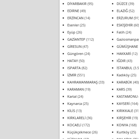
DİYARBAKIR
(95)
DÜZCE
(39)
EDİRNE
(49)
ELAZIĞ
(52)
ERZİNCAN
(14)
ERZURUM
(91
Esenler
(25)
ESKİŞEHİR
(60
Eyüp
(26)
Fatih
(24)
GAZİANTEP
(112)
Gaziosmanpa
GİRESUN
(47)
GÜMÜŞHANE
Güngören
(24)
HAKKARİ
(12)
HATAY
(50)
IĞDIR
(43)
ISPARTA
(82)
İSTANBUL
(3.5
İZMİR
(551)
Kadıköy
(25)
KAHRAMANMARAŞ
(33)
KARABÜK
(40)
KARAMAN
(19)
KARS
(39)
Kartal
(24)
KASTAMONU
Kaynarca
(25)
KAYSERİ
(164)
KİLİS
(13)
KIRIKKALE
(31
KIRKLARELİ
(36)
KIRŞEHİR
(19)
KOCAELİ
(172)
KONYA
(168)
Küçükçekmece
(26)
Kurtköy
(25)