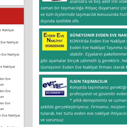
asansörü ve beş adet irili ufak
zaman bir taşımacılığa ihtiyaç duyarsanız çö
ve tüm ilçelerinde taşımacılık konusunda hizm
dışında özellikle ofis
e Nakliyat
GÜNEYSINIR EVDEN EVE NAK
KONYA’da Evden Eve Nakli̇yat 
Eve Nakliyat
Evden Eve Nakli̇yat Taşınma sü
olabilir. Eşyaların paketlenmes
 Eve Nakliyat
gibi aşamalar birçok zahmetli iş gerektirir. 
e Nakliyat
Güneysinir Evden Eve Nakli̇yat firması olarak b
den Eve
ILGIN TAŞIMACILIK
arı
Konya‘da taşınmanız gerektiğin
den Eve
profesyonel ve güvenilir evde
arı
* yıllık deneyimimiz ve uzman
den Eve
şekilde gerçekleştiriyoruz. Firmamız, müşter
arı
tutarak, her türlü evden eve nakliyat ihtiyacını
n Eve Nakliyat
ve sorunsuz