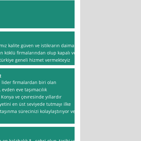
ız kalite güven ve istikrarın daima
n köklü firmalarından olup kapalı ve
* türkiye geneli hizmet vermekteyiz
t
lider firmalardan biri olan
, evden eve taşımacılık
 Konya ve çevresinde yıllardır
etini en üst seviyede tutmayı ilke
aşınma sürecinizi kolaylaştırıyor ve
en kalabalık * . şehri olup, tarihi ve