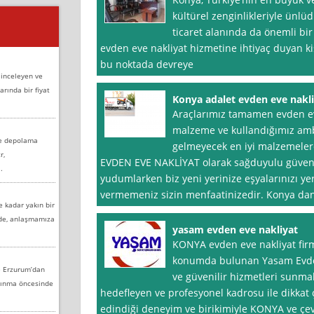
kültürel zenginlikleriyle ünl
ticaret alanında da önemli bi
evden eve nakliyat hizmetine ihtiyaç duyan kişi
bu noktada devreye
 inceleyen ve
arında bir fiyat
Konya adalet evden eve nakl
Araçlarımız tamamen evden eve
malzeme ve kullandığımız amba
ve depolama
gelmeyecek en iyi malzemele
r,
EVDEN EVE NAKLİYAT olarak sağduyulu güvenili
.
yudumlarken biz yeni yerinize eşyalarınızı ye
vermemeniz sizin menfaatinizedir. Konya da
e kadar yakın bir
nde, anlaşmamıza
yasam evden eve nakliyat
KONYA evden eve nakliyat firm
konumda bulunan Yasam Evden 
e Erzurum’dan
ve güvenilir hizmetleri sunm
aşınma öncesinde
hedefleyen ve profesyonel kadrosu ile dikkat 
edindiği deneyim ve birikimiyle KONYA ve çe