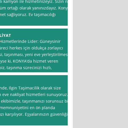
lı kamyon ile hizmetinizeyiz. Sizin ne
züm ortağı olarak yanınızdayız. Konya
et sağlıyoruz. Ev taşımacılığı
LİYAT
Hizmetlerinde Lider: Güneysinir
reci herkes için oldukça zorlayıcı
i, taşınması, yeni eve yerleştirilmesi
Neyse ki, KONYA’da hizmet veren
iz, taşınma sürecinizi hızlı,
de, Ilgin Taşimacilik olarak size
n eve nakliyat hizmetleri sunuyoruz.
 ekibimizle, taşınmanızı sorunsuz bir
i memnuniyetini en ön planda
zı karşılıyor. Eşyalarınızın güvenliği