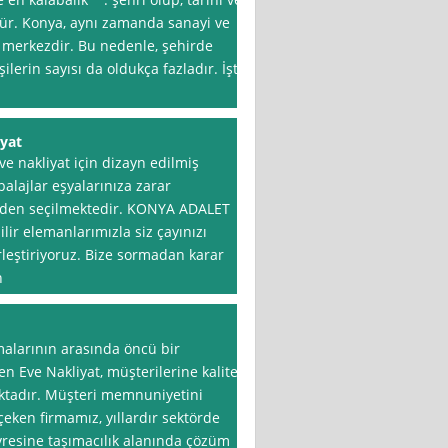
üdür. Konya, aynı zamanda sanayi ve
r merkezdir. Bu nedenle, şehirde
lerin sayısı da oldukça fazladır. İşte
iyat
 nakliyat için dizayn edilmiş
lajlar eşyalarınıza zarar
rden seçilmektedir. KONYA ADALET
r elemanlarımızla siz çayınızı
rleştiriyoruz. Bize sormadan karar
n
alarının arasında öncü bir
Eve Nakliyat, müşterilerine kaliteli
aktadır. Müşteri memnuniyetini
çeken firmamız, yıllardır sektörde
vresine taşımacılık alanında çözüm