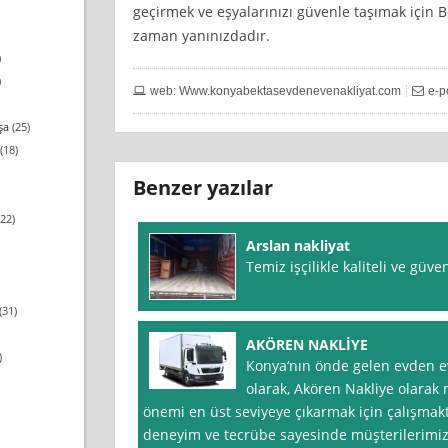
geçirmek ve eşyalarınızı güvenle taşımak için 
zaman yanınızdadır.
)
)
web: Www.konyabektasevdenevenakliyat.com
e-p
şa
(25)
(18)
Benzer yazılar
22)
Arslan nakliyat
Temiz işçilikle kaliteli ve güve
(31)
AKÖREN NAKLİYE
)
Konya‘nın önde gelen evden eve
olarak, Akören Nakliye olara
önemi en üst seviyeye çıkarmak için çalışmakt
deneyim ve tecrübe sayesinde müşterilerimize 