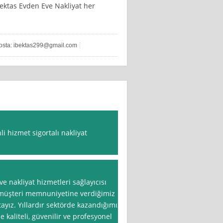
Bektas Evden Eve Nakliyat her
osta:
ibektas299@gmail.com
nli hizmet sigortalı nakliyat
 nakliyat hizmetleri sağlayıcısı
k müşteri memnuniyetine verdiğimiz
ayız. Yıllardır sektörde kazandığımız
kaliteli, güvenilir ve profesyonel