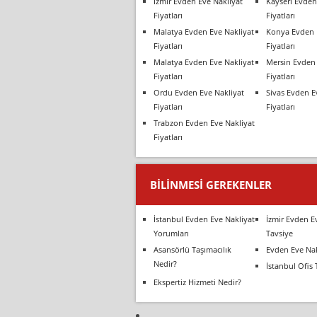
İzmir Evden Eve Nakliyat
Kayseri Evden
Fiyatları
Fiyatları
Malatya Evden Eve Nakliyat
Konya Evden 
Fiyatları
Fiyatları
Malatya Evden Eve Nakliyat
Mersin Evden 
Fiyatları
Fiyatları
Ordu Evden Eve Nakliyat
Sivas Evden E
Fiyatları
Fiyatları
Trabzon Evden Eve Nakliyat
Fiyatları
BILINMESI GEREKENLER
İstanbul Evden Eve Nakliyat
İzmir Evden E
Yorumları
Tavsiye
Asansörlü Taşımacılık
Evden Eve Nak
Nedir?
İstanbul Ofis 
Ekspertiz Hizmeti Nedir?