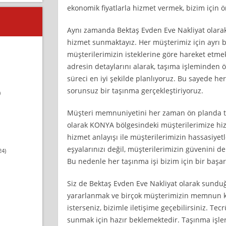
ekonomik fiyatlarla hizmet vermek, bizim için ö
Aynı zamanda Bektaş Evden Eve Nakliyat olarak 
hizmet sunmaktayız. Her müşterimiz için ayrı 
müşterilerimizin isteklerine göre hareket etmek
adresin detaylarını alarak, taşıma işleminden ö
süreci en iyi şekilde planlıyoruz. Bu sayede h
sorunsuz bir taşınma gerçekleştiriyoruz.
)
Müşteri memnuniyetini her zaman ön planda tu
olarak KONYA bölgesindeki müşterilerimize hizm
hizmet anlayışı ile müşterilerimizin hassasiye
eşyalarınızı değil, müşterilerimizin güvenini 
24)
Bu nedenle her taşınma işi bizim için bir başarı
Siz de Bektaş Evden Eve Nakliyat olarak sundu
yararlanmak ve birçok müşterimizin memnun 
isterseniz, bizimle iletişime geçebilirsiniz. Tec
sunmak için hazır beklemektedir. Taşınma işle