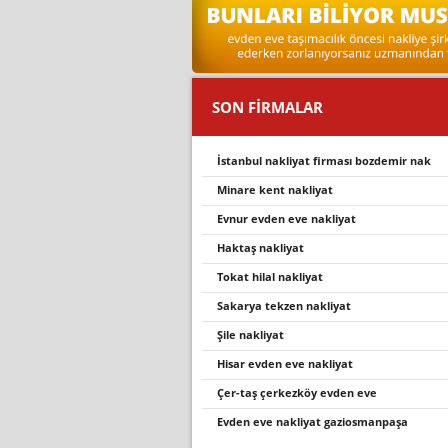
SON FİRMALAR
i̇stanbul nakli̇yat fi̇rmasi bozdemi̇r nak
minare kent nakliyat
evnur evden eve nakli̇yat
haktaş nakliyat
tokat hilal nakliyat
sakarya tekzen nakliyat
şile nakliyat
hisar evden eve nakliyat
çer-taş çerkezköy evden eve
evden eve nakliyat gaziosmanpaşa