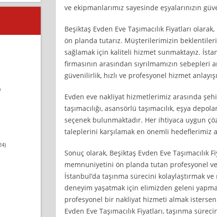
ve ekipmanlarımız sayesinde eşyalarınızın güvenl
Beşiktaş Evden Eve Taşımacılık Fiyatları olara
ön planda tutarız. Müşterilerimizin beklentiler
sağlamak için kaliteli hizmet sunmaktayız. İsta
firmasının arasından sıyrılmamızın sebepleri a
güvenilirlik, hızlı ve profesyonel hizmet anlayışı
)
Evden eve nakliyat hizmetlerimiz arasında şehir
taşımacılığı, asansörlü taşımacılık, eşya depola
seçenek bulunmaktadır. Her ihtiyaca uygun çö
taleplerini karşılamak en önemli hedeflerimiz 
24)
Sonuç olarak, Beşiktaş Evden Eve Taşımacılık Fiy
memnuniyetini ön planda tutan profesyonel ve 
İstanbul’da taşınma sürecini kolaylaştırmak ve
deneyim yaşatmak için elimizden geleni yapmak
profesyonel bir nakliyat hizmeti almak isterseni
Evden Eve Taşımacılık Fiyatları, taşınma sürecin