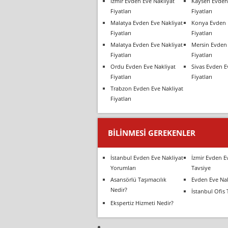
İzmir Evden Eve Nakliyat
Kayseri Evden
Fiyatları
Fiyatları
Malatya Evden Eve Nakliyat
Konya Evden 
Fiyatları
Fiyatları
Malatya Evden Eve Nakliyat
Mersin Evden 
Fiyatları
Fiyatları
Ordu Evden Eve Nakliyat
Sivas Evden E
Fiyatları
Fiyatları
Trabzon Evden Eve Nakliyat
Fiyatları
BILINMESI GEREKENLER
İstanbul Evden Eve Nakliyat
İzmir Evden E
Yorumları
Tavsiye
Asansörlü Taşımacılık
Evden Eve Nak
Nedir?
İstanbul Ofis 
Ekspertiz Hizmeti Nedir?