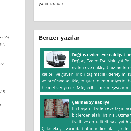
yanınızdadır.
)
)
Benzer yazılar
şa
(25)
(18)
Doğtaş evden eve nakliyat p
Doğtaş Evden Eve Nakliyat Pen
22)
evden eve nakliyat hizmetleri 
kaliteli ve güvenilir bir taşımacılık deneyimi 
ve profesyonellikle, müşteri memnuniyetini 
hizmet veriyoruz. Müşterilerimizin eşyalarını
(31)
Çekmeköy nakliye
)
En başarılı Evden eve taşımac
bizlerden alabilirsiniz . Uzma
fiyatlı ve en kaliteli nakliyat
Çekmeköy civarında bulunan firmalar içinde 