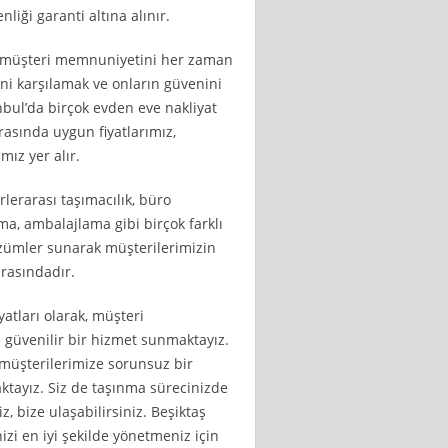
iği garanti altına alınır.
k, müşteri memnuniyetini her zaman
ini karşılamak ve onların güvenini
nbul’da birçok evden eve nakliyat
rasında uygun fiyatlarımız,
mız yer alır.
lerarası taşımacılık, büro
ma, ambalajlama gibi birçok farklı
zümler sunarak müşterilerimizin
arasındadır.
atları olarak, müşteri
güvenilir bir hizmet sunmaktayız.
 müşterilerimize sorunsuz bir
tayız. Siz de taşınma sürecinizde
z, bize ulaşabilirsiniz. Beşiktaş
izi en iyi şekilde yönetmeniz için