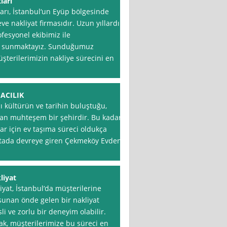
ları
arı, İstanbul‘un Eyüp bölgesinde
e nakliyat firmasıdır. Uzun yıllardır
fesyonel ekibimiz ile
ler sunmaktayız. Sunduğumuz
şterilerimizin nakliye sürecini en
ACILIK
lı kültürün ve tarihin buluştuğu,
ıran muhteşem bir şehirdir. Bu kadar
ar için ev taşıma süreci oldukça
oktada devreye giren Çekmeköy Evden
liyat
yat, İstanbul‘da müşterilerine
r sunan önde gelen bir nakliyat
sli ve zorlu bir deneyim olabilir.
ak, müşterilerimize bu süreci en