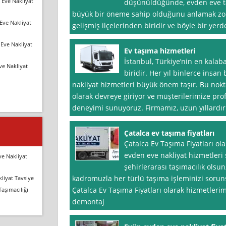
 Eve Nakliyat
düşünüldüğünde, evden eve ta
büyük bir öneme sahip olduğunu anlamak zor 
Eve Nakliyat
gelişmiş ilçelerinden biridir ve böyle bir yerde
Eve Nakliyat
Ev taşıma hizmetleri
İstanbul, Türkiye’nin en kalaba
ve Nakliyat
biridir. Her yıl binlerce insan
nakliyat hizmetleri büyük önem taşır. Bu nokt
olarak devreye giriyor ve müşterilerimize pro
deneyimi sunuyoruz. Firmamız, uzun yıllardır
Çatalca ev taşıma fiyatları
Çatalca Ev Taşıma Fiyatları ol
evden eve nakliyat hizmetleri s
ve Nakliyat
şehirlerarası taşımacılık olsu
kadromuzla her türlü taşıma işleminizi soruns
liyat Tavsiye
Çatalca Ev Taşıma Fiyatları olarak hizmetler
Taşımacılığı
demontaj