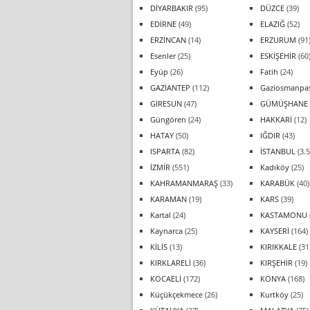
DİYARBAKIR
(95)
DÜZCE
(39)
EDİRNE
(49)
ELAZIĞ
(52)
ERZİNCAN
(14)
ERZURUM
(91
Esenler
(25)
ESKİŞEHİR
(60
Eyüp
(26)
Fatih
(24)
GAZİANTEP
(112)
Gaziosmanpa
GİRESUN
(47)
GÜMÜŞHANE
Güngören
(24)
HAKKARİ
(12)
HATAY
(50)
IĞDIR
(43)
ISPARTA
(82)
İSTANBUL
(3.5
İZMİR
(551)
Kadıköy
(25)
KAHRAMANMARAŞ
(33)
KARABÜK
(40)
KARAMAN
(19)
KARS
(39)
Kartal
(24)
KASTAMONU
Kaynarca
(25)
KAYSERİ
(164)
KİLİS
(13)
KIRIKKALE
(31
KIRKLARELİ
(36)
KIRŞEHİR
(19)
KOCAELİ
(172)
KONYA
(168)
Küçükçekmece
(26)
Kurtköy
(25)