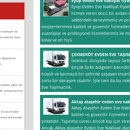
Eyüp evden eve nakliyat fiyat
Eyüp Evden Eve Nakliyat Fiyatl
hizmet veren öncü bir evden ev
sektördeki deneyimimiz ve pro
müşterilerimize kaliteli ve güvenilir hizmet
 inceleyen ve
avantajlar ve profesyonel hizmetlerimiz ile mü
arında bir fiyat
kolay ve en hızlı
ÇEKMEKÖY EVDEN EVE TAŞIM
ve depolama
İstanbul, dünyada sayısız fark
r,
birçok farklı bölgeleri barınd
.
büyük ve karmaşık bir şehirde yaşayan insanl
zorlu bir deneyim olabilir. İşte tam da bu n
e kadar yakın bir
Eve Taşimacilik,
nde, anlaşmamıza
Aktaş ataşehir evden eve nak
Aktaş Ataşehir Evden Eve Nakli
e Erzurum’dan
kaliteli ve güvenilir hizmetle
aşınma öncesinde
şirketidir. Taşınma süreci, birçok kişi için stre
Ancak, Aktaş Ataşehir Evden Eve Nakliyat olar