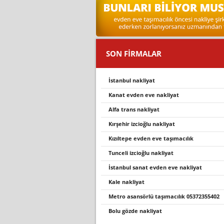
SON FİRMALAR
i̇stanbul nakliyat
kanat evden eve nakliyat
alfa trans nakli̇yat
kırşehir izcioğlu nakliyat
kızıltepe evden eve taşımacılık
tunceli izcioğlu nakliyat
i̇stanbul sanat evden eve nakli̇yat
kale nakli̇yat
metro asansörlü taşımacılık 05372355402
bolu gözde nakliyat