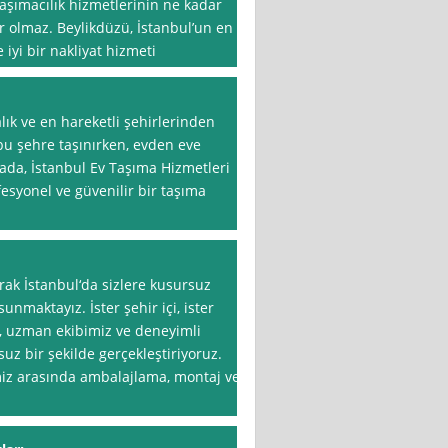
şımacılık hizmetlerinin ne kadar
olmaz. Beylikdüzü, İstanbul’un en
 iyi bir nakliyat hizmeti
lık ve en hareketli şehirlerinden
 bu şehre taşınırken, evden eve
ada, İstanbul Ev Taşıma Hizmetleri
fesyonel ve güvenilir bir taşıma
arak İstanbul‘da sizlere kusursuz
unmaktayız. İster şehir içi, ister
n, uzman ekibimiz ve deneyimli
uz bir şekilde gerçekleştiriyoruz.
imiz arasında ambalajlama, montaj ve