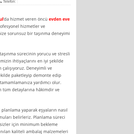
Telefon:
ul
‘da hizmet veren öncü
evden eve
ofesyonel hizmetler ve
mize sorunsuz bir taşınma deneyimi
 taşınma sürecinin yorucu ve stresli
izin ihtiyaçlarını en iyi şekilde
 çalışıyoruz. Deneyimli ve
şekilde paketleyip demonte edip
 tamamlamanıza yardımcı olur.
n tüm detaylarına hâkimdir ve
 planlama yaparak eşyaların nasıl
nuları belirleriz. Planlama süreci
 sizler için minimum bekleme
anılan kaliteli ambalaj malzemeleri