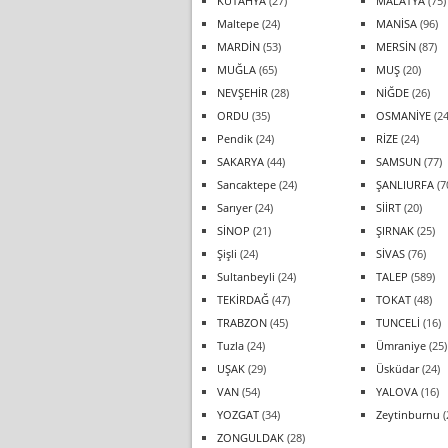
KÜTAHYA
(27)
MALATYA
(75)
Maltepe
(24)
MANİSA
(96)
MARDİN
(53)
MERSİN
(87)
MUĞLA
(65)
MUŞ
(20)
NEVŞEHİR
(28)
NİĞDE
(26)
ORDU
(35)
OSMANİYE
(24
Pendik
(24)
RİZE
(24)
SAKARYA
(44)
SAMSUN
(77)
Sancaktepe
(24)
ŞANLIURFA
(7
Sarıyer
(24)
SİİRT
(20)
SİNOP
(21)
ŞIRNAK
(25)
Şişli
(24)
SİVAS
(76)
Sultanbeyli
(24)
TALEP
(589)
TEKİRDAĞ
(47)
TOKAT
(48)
TRABZON
(45)
TUNCELİ
(16)
Tuzla
(24)
Ümraniye
(25)
UŞAK
(29)
Üsküdar
(24)
VAN
(54)
YALOVA
(16)
YOZGAT
(34)
Zeytinburnu
(
ZONGULDAK
(28)