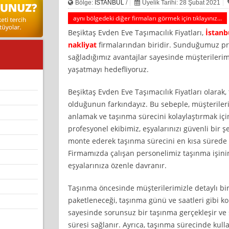
Bölge:
İSTANBUL
/
Üyelik Tarihi: 28 Şubat 2021
aynı bölgedeki diğer firmaları görmek için tıklayınız...
Beşiktaş Evden Eve Taşımacılık Fiyatları,
İstanb
nakliyat
firmalarından biridir. Sunduğumuz pr
sağladığımız avantajlar sayesinde müşterileri
yaşatmayı hedefliyoruz.
Beşiktaş Evden Eve Taşımacılık Fiyatları olarak,
olduğunun farkındayız. Bu sebeple, müşterilerim
anlamak ve taşınma sürecini kolaylaştırmak için
profesyonel ekibimiz, eşyalarınızı güvenli bir 
monte ederek taşınma sürecini en kısa sürede
Firmamızda çalışan personelimiz taşınma işini
eşyalarınıza özenle davranır.
Taşınma öncesinde müşterilerimizle detaylı bir
paketleneceği, taşınma günü ve saatleri gibi ko
sayesinde sorunsuz bir taşınma gerçekleşir ve
süresi sağlanır. Ayrıca, taşınma sürecinde kull