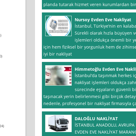
planda tutarak hizmet veren kurumlardan bi
Nursoy Evden Eve Nakliyat
İstanbul, Türkiye’nin en kalaba
Sürekli olarak hızla büyüyen v
)
işlemleri oldukça önemli bir ye
için hem fiziksel bir yorgunluk hem de zihinse
iyi bir nakliyat
0)
Himmetoğlu Evden Eve Nakli
İstanbul‘da taşınmak herkes iç
nakliyat işlemleri oldukça zah
sürecinde eşyaların güvenli b
taşınacak yerin belirlenmesi gibi birçok det
nedenle, profesyonel bir nakliyat firmasıyla ç
DALOĞLU NAKLİYAT
İSTANBUL ANADOLU, AVRUPA N
24)
EVDEN EVE NAKLİYAT MARANG