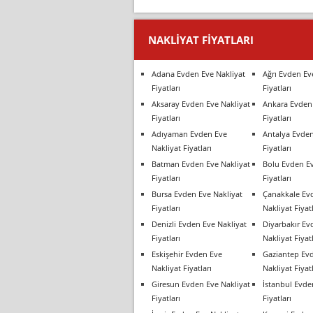
NAKLIYAT FIYATLARI
Adana Evden Eve Nakliyat
Ağrı Evden Ev
Fiyatları
Fiyatları
Aksaray Evden Eve Nakliyat
Ankara Evden 
Fiyatları
Fiyatları
Adıyaman Evden Eve
Antalya Evden
Nakliyat Fiyatları
Fiyatları
Batman Evden Eve Nakliyat
Bolu Evden Ev
Fiyatları
Fiyatları
Bursa Evden Eve Nakliyat
Çanakkale Ev
Fiyatları
Nakliyat Fiyatl
Denizli Evden Eve Nakliyat
Diyarbakır Ev
Fiyatları
Nakliyat Fiyatl
Eskişehir Evden Eve
Gaziantep Ev
Nakliyat Fiyatları
Nakliyat Fiyatl
Giresun Evden Eve Nakliyat
İstanbul Evde
Fiyatları
Fiyatları