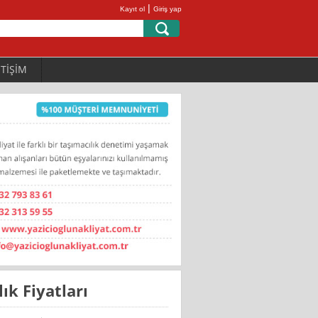
|
Kayıt ol
Giriş yap
ETİŞİM
ık Fiyatları