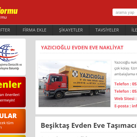
FTER
FİRMA EKLE
ŞİKAYETLER
TAVSİYELER
İL
Beşiktaş Evden Eve Taşımacıl