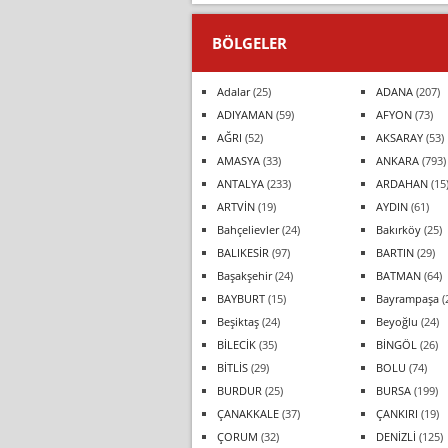
BÖLGELER
Adalar
(25)
ADANA
(207)
ADIYAMAN
(59)
AFYON
(73)
AĞRI
(52)
AKSARAY
(53)
AMASYA
(33)
ANKARA
(793)
ANTALYA
(233)
ARDAHAN
(15
ARTVİN
(19)
AYDIN
(61)
Bahçelievler
(24)
Bakırköy
(25)
BALIKESİR
(97)
BARTIN
(29)
Başakşehir
(24)
BATMAN
(64)
BAYBURT
(15)
Bayrampaşa
(
Beşiktaş
(24)
Beyoğlu
(24)
BİLECİK
(35)
BİNGÖL
(26)
BİTLİS
(29)
BOLU
(74)
BURDUR
(25)
BURSA
(199)
ÇANAKKALE
(37)
ÇANKIRI
(19)
ÇORUM
(32)
DENİZLİ
(125)