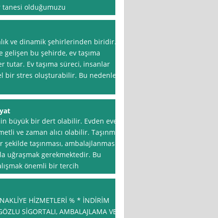
r tanesi olduğumuzu
lık ve dinamik şehirlerinden biridir.
e gelişen bu şehirde, ev taşıma
r tutar. Ev taşıma süreci, insanlar
l bir stres oluşturabilir. Bu nedenle,
yat
in büyük bir dert olabilir. Evden eve
metli ve zaman alıcı olabilir. Taşınma
ir şekilde taşınması, ambalajlanması,
ayla uğraşmak gerekmektedir. Bu
alışmak önemli bir tercih
AKLİYE HİZMETLERİ % * İNDİRİM
ÖZLU SİGORTALI, AMBALAJLAMA VE