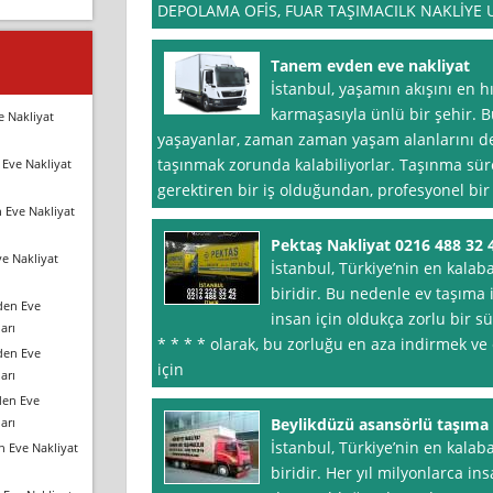
DEPOLAMA OFİS, FUAR TAŞIMACILK NAKLİYE
Tanem evden eve nakliyat
İstanbul, yaşamın akışını en hız
karmaşasıyla ünlü bir şehir. 
e Nakliyat
yaşayanlar, zaman zaman yaşam alanlarını değ
taşınmak zorunda kalabiliyorlar. Taşınma süre
Eve Nakliyat
gerektiren bir iş olduğundan, profesyonel bir 
 Eve Nakliyat
Pektaş Nakliyat 0216 488 32 
e Nakliyat
İstanbul, Türkiye’nin en kalaba
biridir. Bu nedenle ev taşıma 
den Eve
insan için oldukça zorlu bir sü
arı
* * * * olarak, bu zorluğu en aza indirmek ve
den Eve
için
arı
den Eve
arı
Beylikdüzü asansörlü taşıma
İstanbul, Türkiye’nin en kalab
n Eve Nakliyat
biridir. Her yıl milyonlarca in