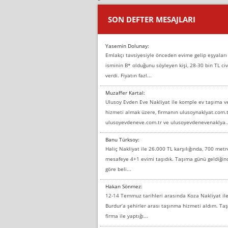
SON DEFTER MESAJLARI
Yasemin Dolunay:
Emlakçı tavsiyesiyle önceden evime gelip eşyaları
isminin B* olduğunu söyleyen kişi, 28-30 bin TL civ
verdi. Fiyatın fazl...
Muzaffer Kartal:
Ulusoy Evden Eve Nakliyat ile komple ev taşıma 
hizmeti almak üzere, firmanın ulusoynaklyat.com.t
ulusoyevdeneve.com.tr ve ulusoyevdenevenaklya..
Banu Türksoy:
Haliç Nakliyat ile 26.000 TL karşılığında, 700 metr
mesafeye 4+1 evimi taşıdık. Taşıma günü geldiği
göre beli...
Hakan Sönmez:
12-14 Temmuz tarihleri arasında Koza Nakliyat il
Burdur’a şehirler arası taşınma hizmeti aldım. T
firma ile yaptığı...