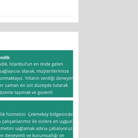
endik
dik, İstanbul‘un en önde gelen
sağlayıcısı olarak, müşterilerimize
sunmaktayız. Yılların verdiği deneyim
her zaman en üst düzeyde tutarak
 özenle taşımak ve güvenli
ılık hizmetini Çekmeköy bölgesinde
n çalışanlarımız ile sizlere en uygun
 hizmetini sağlamak adına çabalıyoruz.
en deneyimli ve kurumsallığı ön