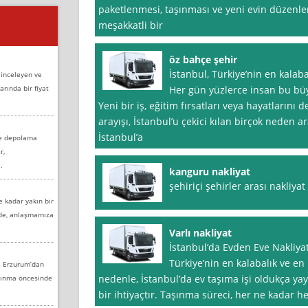
paketlenmesi, taşınması ve yeni evin düzenl
meşakkatli bir
öz bahçe şehir
İstanbul, Türkiye’nin en kalabal
 inceleyen ve
arında bir fiyat
Her gün yüzlerce insan bu büy
Yeni bir iş, eğitim fırsatları veya hayatlarını d
arayışı, İstanbul’u çekici kılan birçok neden 
İstanbul’a
ve depolama
r,
.
kanguru nakliyat
şehiriçi şehirler arası nakliy
e kadar yakın bir
nde, anlaşmamıza
Varlı nakliyat
İstanbul‘da Evden Eve Nakliyatı
Türkiye’nin en kalabalık ve en 
e Erzurum’dan
nedenle, İstanbul’da ev taşıma işi oldukça yay
aşınma öncesinde
bir ihtiyaçtır. Taşınma süreci, her ne kadar he