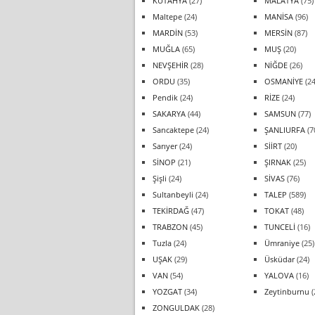
KÜTAHYA
(27)
MALATYA
(75)
Maltepe
(24)
MANİSA
(96)
MARDİN
(53)
MERSİN
(87)
MUĞLA
(65)
MUŞ
(20)
NEVŞEHİR
(28)
NİĞDE
(26)
ORDU
(35)
OSMANİYE
(24
Pendik
(24)
RİZE
(24)
SAKARYA
(44)
SAMSUN
(77)
Sancaktepe
(24)
ŞANLIURFA
(7
Sarıyer
(24)
SİİRT
(20)
SİNOP
(21)
ŞIRNAK
(25)
Şişli
(24)
SİVAS
(76)
Sultanbeyli
(24)
TALEP
(589)
TEKİRDAĞ
(47)
TOKAT
(48)
TRABZON
(45)
TUNCELİ
(16)
Tuzla
(24)
Ümraniye
(25)
UŞAK
(29)
Üsküdar
(24)
VAN
(54)
YALOVA
(16)
YOZGAT
(34)
Zeytinburnu
(
ZONGULDAK
(28)