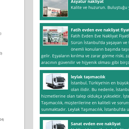
Asyatur nakliyat
Kalite ve huzurun. Buluştuğu y
Fatih evden eve nakliyat fiyat
)
Fatih Evden Eve Nakliyat Fiyat
Sürün İstanbul‘da yaşayan ve 
önemli konuların başında taşı
0)
gelir. Eşyaların kırılma ve zarar görme riski, 
aracının güvenilir ve hijyenik olması gibi birç
leylak taşımacılık
İstanbul, Türkiye’nin en büyü
olan ilidir. Bu nedenle, İstanb
hizmetlerine olan talep oldukça yüksektir. İş
Taşımacılık, müşterilerine en kaliteli ve soru
sunmaktadır. Leylak Taşımacılık, İstanbul’da 
24)
Sanat evden eve nakliyat