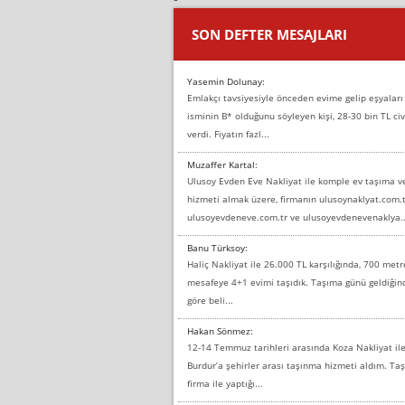
SON DEFTER MESAJLARI
Yasemin Dolunay:
Emlakçı tavsiyesiyle önceden evime gelip eşyaları
isminin B* olduğunu söyleyen kişi, 28-30 bin TL civ
verdi. Fiyatın fazl...
Muzaffer Kartal:
Ulusoy Evden Eve Nakliyat ile komple ev taşıma 
hizmeti almak üzere, firmanın ulusoynaklyat.com.t
ulusoyevdeneve.com.tr ve ulusoyevdenevenaklya..
Banu Türksoy:
Haliç Nakliyat ile 26.000 TL karşılığında, 700 metr
mesafeye 4+1 evimi taşıdık. Taşıma günü geldiği
göre beli...
Hakan Sönmez:
12-14 Temmuz tarihleri arasında Koza Nakliyat il
Burdur’a şehirler arası taşınma hizmeti aldım. T
firma ile yaptığı...