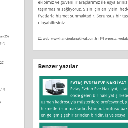
ekibimiz ve güvenilir araçlarımız ile eşyalarınızı
taşınmasını sağlıyoruz. Sizin için en iyisini h
fiyatlarla hizmet sunmaktadır. Sorunsuz bir taş
)
ulaşabilirsiniz.
)
şa
(25)
web: www.hancioglunakliyat.com.tr
e-posta:
vedat
(18)
22)
Benzer yazılar
EVTAŞ EVDEN EVE NAKLİYAT
Evtaş Evden Eve Nakliyat, İsta
(31)
önde gelen bir nakliyat şirketi
uzman kadrosuyla müşterilere profesyonel, güv
)
hizmetleri sunmaktadır. İstanbul, nüfusu bak
en gelişmiş şehirlerinden biridir. İş ve sosyal