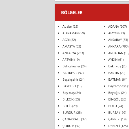
BÖLGELER
Adalar
(25)
ADANA
(207)
ADIYAMAN
(59)
AFYON
(73)
AĞRI
(52)
AKSARAY
(53)
AMASYA
(33)
ANKARA
(793)
ANTALYA
(233)
ARDAHAN
(15
ARTVİN
(19)
AYDIN
(61)
Bahçelievler
(24)
Bakırköy
(25)
BALIKESİR
(97)
BARTIN
(29)
Başakşehir
(24)
BATMAN
(64)
BAYBURT
(15)
Bayrampaşa
(
Beşiktaş
(24)
Beyoğlu
(24)
BİLECİK
(35)
BİNGÖL
(26)
BİTLİS
(29)
BOLU
(74)
BURDUR
(25)
BURSA
(199)
ÇANAKKALE
(37)
ÇANKIRI
(19)
ÇORUM
(32)
DENİZLİ
(125)