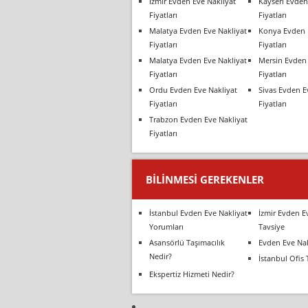
İzmir Evden Eve Nakliyat
Kayseri Evden
Fiyatları
Fiyatları
Malatya Evden Eve Nakliyat
Konya Evden 
Fiyatları
Fiyatları
Malatya Evden Eve Nakliyat
Mersin Evden 
Fiyatları
Fiyatları
Ordu Evden Eve Nakliyat
Sivas Evden E
Fiyatları
Fiyatları
Trabzon Evden Eve Nakliyat
Fiyatları
BILINMESI GEREKENLER
İstanbul Evden Eve Nakliyat
İzmir Evden E
Yorumları
Tavsiye
Asansörlü Taşımacılık
Evden Eve Nak
Nedir?
İstanbul Ofis 
Ekspertiz Hizmeti Nedir?