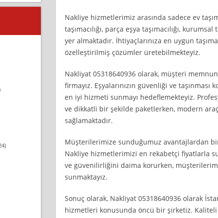
Nakliye hizmetlerimiz arasında sadece ev taşıma
taşımacılığı, parça eşya taşımacılığı, kurumsal t
yer almaktadır. İhtiyaçlarınıza en uygun taşıma
özelleştirilmiş çözümler üretebilmekteyiz.
Nakliyat 05318640936 olarak, müşteri memnuni
firmayız. Eşyalarınızın güvenliği ve taşınması 
)
en iyi hizmeti sunmayı hedeflemekteyiz. Profesy
ve dikkatli bir şekilde paketlerken, modern araç
sağlamaktadır.
Müşterilerimize sunduğumuz avantajlardan biri
24)
Nakliye hizmetlerimizi en rekabetçi fiyatlarla s
ve güvenilirliğini daima korurken, müşterileri
sunmaktayız.
Sonuç olarak, Nakliyat 05318640936 olarak İsta
hizmetleri konusunda öncü bir şirketiz. Kalitel