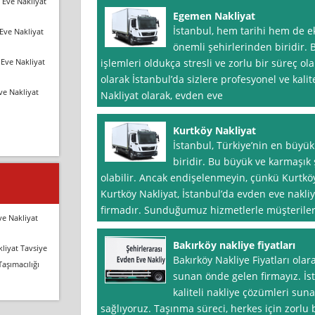
 Eve Nakliyat
Egemen Nakliyat
İstanbul, hem tarihi hem de 
Eve Nakliyat
önemli şehirlerinden biridir.
Eve Nakliyat
işlemleri oldukça stresli ve zorlu bir süreç ol
olarak İstanbul’da sizlere profesyonel ve kal
ve Nakliyat
Nakliyat olarak, evden eve
Kurtköy Nakliyat
İstanbul, Türkiye’nin en büyü
biridir. Bu büyük ve karmaşık 
olabilir. Ancak endişelenmeyin, çünkü Kurtköy
Kurtköy Nakliyat, İstanbul’da evden eve nakl
firmadır. Sunduğumuz hizmetlerle müşterilerim
ve Nakliyat
Bakırköy nakliye fiyatları
liyat Tavsiye
Bakırköy Nakliye Fiyatları ola
Taşımacılığı
sunan önde gelen firmayız. İs
kaliteli nakliye çözümleri su
sağlıyoruz. Taşınma süreci, herkes için zorlu 