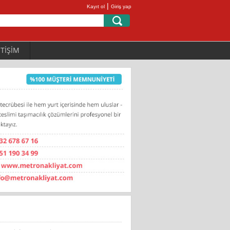
|
Kayıt ol
Giriş yap
ETİŞİM