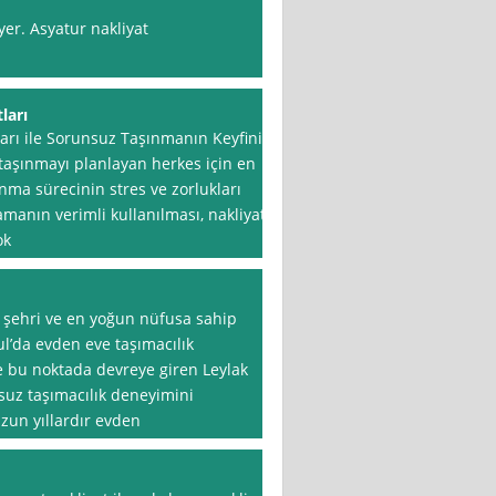
er. Asyatur nakliyat
ları
ları ile Sorunsuz Taşınmanın Keyfini
taşınmayı planlayan herkes için en
nma sürecinin stres ve zorlukları
zamanın verimli kullanılması, nakliyat
ok
k şehri ve en yoğun nüfusa sahip
ul’da evden eve taşımacılık
te bu noktada devreye giren Leylak
nsuz taşımacılık deneyimini
uzun yıllardır evden