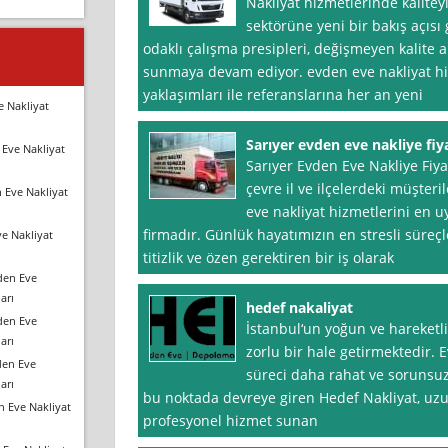
Nakliyat hizmetlerinde kaliteyi
sektörüne yeni bir bakış açısı 
odaklı çalışma presipleri, değişmeyen kalite an
sunmaya devam ediyor. evden eve nakliyat hi
yaklaşımları ile referanslarına her an yeni
e Nakliyat
Sarıyer evden eve nakliye fiya
Eve Nakliyat
Sarıyer Evden Eve Nakliye Fiya
çevre il ve ilçelerdeki müşter
 Eve Nakliyat
eve nakliyat hizmetlerini en u
firmadır. Günlük hayatımızın en stresli süreçl
e Nakliyat
titizlik ve özen gerektiren bir iş olarak
den Eve
arı
hedef nakaliyat
den Eve
İstanbul‘un yoğun ve hareketli 
arı
zorlu bir hale getirmektedir. 
den Eve
süreci daha rahat ve sorunsuz 
arı
bu noktada devreye giren Hedef Nakliyat, uzun 
n Eve Nakliyat
profesyonel hizmet sunan