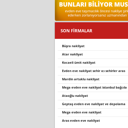
SON FİRMALAR
büşra nakliyat
atar nakli̇yat
kocaeli ümit nakliyat
evden eve nakli̇yat sehi̇r ici sehi̇rler aras
mardin artuklu nakliyat
mega evden eve nakli̇yat i̇stanbul bağcila
ataoğlu nakliyat
geptaş evden eve nakli̇yat ve depolama
mega evden eve nakli̇yat
aras evden eve nakliyat