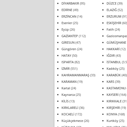
DİYARBAKIR
(95)
DÜZCE
(39)
EDİRNE
(49)
ELAZIĞ
(52)
ERZİNCAN
(14)
ERZURUM
(91
Esenler
(25)
ESKİŞEHİR
(60
Eyüp
(26)
Fatih
(24)
GAZİANTEP
(112)
Gaziosmanpa
GİRESUN
(47)
GÜMÜŞHANE
Güngören
(24)
HAKKARİ
(12)
HATAY
(50)
IĞDIR
(43)
ISPARTA
(82)
İSTANBUL
(3.5
İZMİR
(551)
Kadıköy
(25)
KAHRAMANMARAŞ
(33)
KARABÜK
(40)
KARAMAN
(19)
KARS
(39)
Kartal
(24)
KASTAMONU
Kaynarca
(25)
KAYSERİ
(164)
KİLİS
(13)
KIRIKKALE
(31
KIRKLARELİ
(36)
KIRŞEHİR
(19)
KOCAELİ
(172)
KONYA
(168)
Küçükçekmece
(26)
Kurtköy
(25)