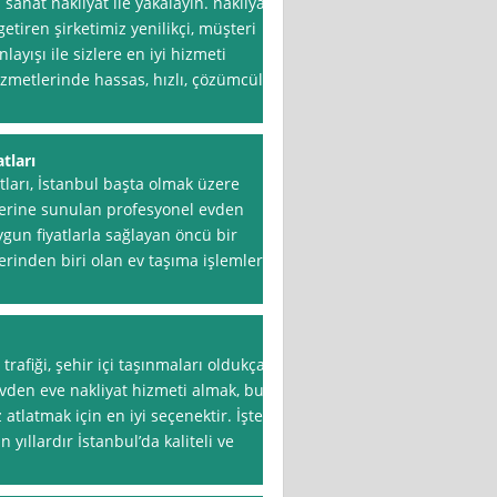
 sanat nakliyat ile yakalayın. nakliyat
getiren şirketimiz yenilikçi, müşteri
layışı ile sizlere en iyi hizmeti
zmetlerinde hassas, hızlı, çözümcül
tları
tları, İstanbul başta olmak üzere
ilerine sunulan profesyonel evden
ygun fiyatlarla sağlayan öncü bir
erinden biri olan ev taşıma işlemleri,
trafiği, şehir içi taşınmaları oldukça
Evden eve nakliyat hizmeti almak, bu
atlatmak için en iyi seçenektir. İşte
yıllardır İstanbul’da kaliteli ve