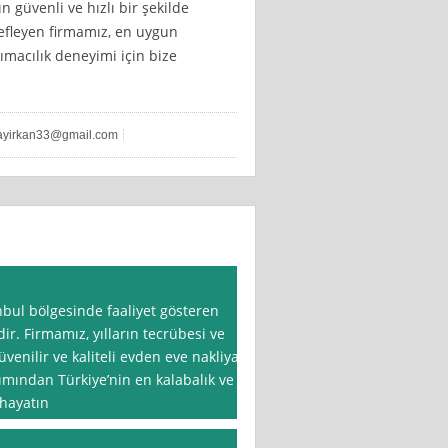
n güvenli ve hızlı bir şekilde
edefleyen firmamız, en uygun
ımacılık deneyimi için bize
ayirkan33@gmail.com
nbul bölgesinde faaliyet gösteren
dir. Firmamız, yılların tecrübesi ve
enilir ve kaliteli evden eve nakliyat
ımından Türkiye’nin en kalabalık ve
 hayatın