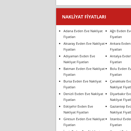
NAKLIYAT FIYATLARI
Adana Evden Eve Nakliyat
Ağrı Evden Ev
Fiyatları
Fiyatları
Aksaray Evden Eve Nakliyat
Ankara Evden 
Fiyatları
Fiyatları
Adıyaman Evden Eve
Antalya Evden
Nakliyat Fiyatları
Fiyatları
Batman Evden Eve Nakliyat
Bolu Evden Ev
Fiyatları
Fiyatları
Bursa Evden Eve Nakliyat
Çanakkale Ev
Fiyatları
Nakliyat Fiyatl
Denizli Evden Eve Nakliyat
Diyarbakır Ev
Fiyatları
Nakliyat Fiyatl
Eskişehir Evden Eve
Gaziantep Ev
Nakliyat Fiyatları
Nakliyat Fiyatl
Giresun Evden Eve Nakliyat
İstanbul Evde
Fiyatları
Fiyatları