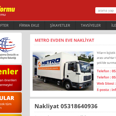
FTER
FİRMA EKLE
ŞİKAYETLER
TAVSİYELER
İL
Nakliyat 05318640936