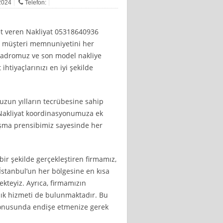
 2024
Telefon:
t veren Nakliyat 05318640936
zla müşteri memnuniyetini her
kadromuz ve son model nakliye
ihtiyaçlarınızı en iyi şekilde
uzun yılların tecrübesine sahip
. Nakliyat koordinasyonumuza ek
ışma prensibimiz sayesinde her
bir şekilde gerçekleştiren firmamız,
İstanbul’un her bölgesine en kısa
ekteyiz. Ayrıca, firmamızın
lık hizmeti de bulunmaktadır. Bu
 konusunda endişe etmenize gerek