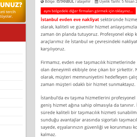
Bölge:
İSTANBUL
/ ataşehir
Üyelik Tarihi: 5 Nisan
aynı bölgedeki diğer firmaları görmek için tıklayınız...
İstanbul
evden eve nakliyat
sektöründe hizme
olarak, kaliteli ve güvenilir hizmet anlayışımı
zaman ön planda tutuyoruz. Profesyonel ekip 
araçlarımız ile İstanbul ve çevresindeki nakliyat 
karşılıyoruz.
Firmamız, evden eve taşımacılık hizmetlerinde 
olan deneyimli ekibiyle öne çıkan bir şirkettir
olarak, müşteri memnuniyetini hedefleyen çal
zaman müşteri odaklı bir hizmet sunmaktayız.
İstanbul’da ev taşıma hizmetlerini profesyonel 
geniş hizmet ağına sahip olmasıyla da tanınır. 
sürede kaliteli bir taşımacılık hizmeti sunabilm
sunduğu avantajlar arasında sigortalı taşımacı
sayede, eşyalarınızın güvenliği ve korunması
kalmaz.