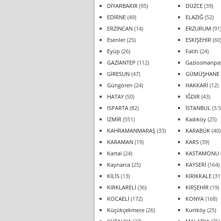
DİYARBAKIR
(95)
DÜZCE
(39)
EDİRNE
(49)
ELAZIĞ
(52)
ERZİNCAN
(14)
ERZURUM
(91
Esenler
(25)
ESKİŞEHİR
(60
Eyüp
(26)
Fatih
(24)
GAZİANTEP
(112)
Gaziosmanpa
GİRESUN
(47)
GÜMÜŞHANE
Güngören
(24)
HAKKARİ
(12)
HATAY
(50)
IĞDIR
(43)
ISPARTA
(82)
İSTANBUL
(3.5
İZMİR
(551)
Kadıköy
(25)
KAHRAMANMARAŞ
(33)
KARABÜK
(40)
KARAMAN
(19)
KARS
(39)
Kartal
(24)
KASTAMONU
Kaynarca
(25)
KAYSERİ
(164)
KİLİS
(13)
KIRIKKALE
(31
KIRKLARELİ
(36)
KIRŞEHİR
(19)
KOCAELİ
(172)
KONYA
(168)
Küçükçekmece
(26)
Kurtköy
(25)