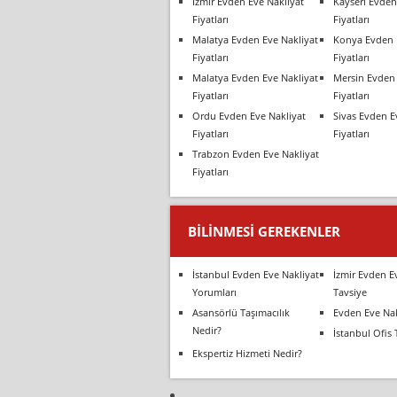
İzmir Evden Eve Nakliyat
Kayseri Evden
Fiyatları
Fiyatları
Malatya Evden Eve Nakliyat
Konya Evden 
Fiyatları
Fiyatları
Malatya Evden Eve Nakliyat
Mersin Evden 
Fiyatları
Fiyatları
Ordu Evden Eve Nakliyat
Sivas Evden E
Fiyatları
Fiyatları
Trabzon Evden Eve Nakliyat
Fiyatları
BILINMESI GEREKENLER
İstanbul Evden Eve Nakliyat
İzmir Evden E
Yorumları
Tavsiye
Asansörlü Taşımacılık
Evden Eve Nak
Nedir?
İstanbul Ofis 
Ekspertiz Hizmeti Nedir?