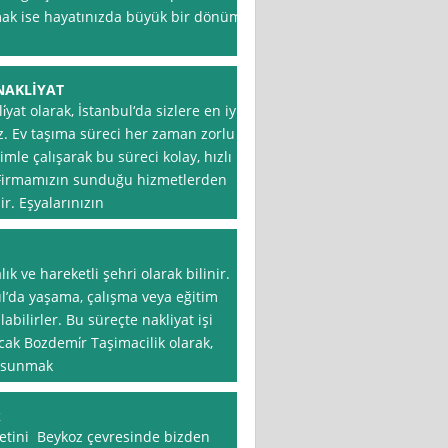
ınmak ise hayatınızda büyük bir dönüm
NAKLİYAT
at olarak, İstanbul‘da sizlere en iyi
. Ev taşıma süreci her zaman zorlu
imle çalışarak bu süreci kolay, hızlı
. Firmamızın sunduğu hizmetlerden
r. Eşyalarınızın
ık ve hareketli şehri olarak bilinir.
ul’da yaşama, çalışma veya eğitim
bilirler. Bu süreçte nakliyat işi
ncak Bozdemi̇r Taşimacilik olarak,
i sunmak
k
metini Beykoz çevresinde bizden