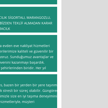
ILIK SİGORTALI, MARANGOZLU,
BİZDEN TEKLİF ALMADAN KARAR
MACILK
da evden eve nakliyat hizmetleri
rilerimize kaliteli ve güvenilir bir
uyoruz. Sunduğumuz avantajlar ve
güvenini kazanmayı başardık.
şehirlerinden biridir. Her yıl
es, bazen bir yerden bir yere taşınma
ak stresli bir süreç olabilir. Güngören
imizle size en iyi taşıma deneyimini
izmetleriyle, müşteri