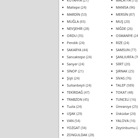
KÜTAHYA
(27)
MALATYA
(75)
Maltepe
(24)
MANİSA
(96)
MARDİN
(53)
MERSİN
(87)
MUĞLA
(65)
MUŞ
(20)
NEVŞEHİR
(28)
NİĞDE
(26)
ORDU
(35)
OSMANİYE
(24
Pendik
(24)
RİZE
(24)
SAKARYA
(44)
SAMSUN
(77)
Sancaktepe
(24)
ŞANLIURFA
(7
Sarıyer
(24)
SİİRT
(20)
SİNOP
(21)
ŞIRNAK
(25)
Şişli
(24)
SİVAS
(76)
Sultanbeyli
(24)
TALEP
(589)
TEKİRDAĞ
(47)
TOKAT
(48)
TRABZON
(45)
TUNCELİ
(16)
Tuzla
(24)
Ümraniye
(25)
UŞAK
(29)
Üsküdar
(24)
VAN
(54)
YALOVA
(16)
YOZGAT
(34)
Zeytinburnu
(
ZONGULDAK
(28)