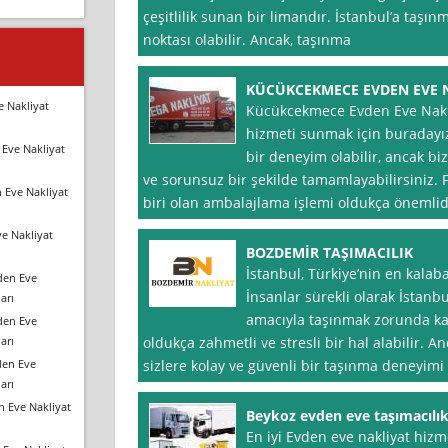
çeşitlilik sunan bir limandır. İstanbul’a taş
noktası olabilir. Ancak, taşınma
KÜCÜKCEKMECE EVDEN EVE 
e Nakliyat
Kücükcekmece Evden Eve Nakli̇y
hizmeti sunmak için buradayız
Eve Nakliyat
bir deneyim olabilir, ancak biz
ve sorunsuz bir şekilde tamamlayabilirsiniz
 Eve Nakliyat
biri olan ambalajlama işlemi oldukça önemlidi
e Nakliyat
BOZDEMİR TAŞIMACILIK
İstanbul, Türkiye’nin en kalabal
den Eve
İnsanlar sürekli olarak İstanb
arı
amacıyla taşınmak zorunda kala
den Eve
arı
oldukça zahmetli ve stresli bir hal alabilir. A
den Eve
sizlere kolay ve güvenli bir taşınma deneyim
arı
n Eve Nakliyat
Beykoz evden eve taşımacılı
En iyi Evden eve nakliyat hiz