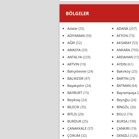
BÖLGELER
Adalar
(25)
ADANA
(207)
ADIYAMAN
(59)
AFYON
(73)
AĞRI
(52)
AKSARAY
(53)
AMASYA
(33)
ANKARA
(793)
ANTALYA
(233)
ARDAHAN
(15
ARTVİN
(19)
AYDIN
(61)
Bahçelievler
(24)
Bakırköy
(25)
BALIKESİR
(97)
BARTIN
(29)
Başakşehir
(24)
BATMAN
(64)
BAYBURT
(15)
Bayrampaşa
(
Beşiktaş
(24)
Beyoğlu
(24)
BİLECİK
(35)
BİNGÖL
(26)
BİTLİS
(29)
BOLU
(74)
BURDUR
(25)
BURSA
(199)
ÇANAKKALE
(37)
ÇANKIRI
(19)
ÇORUM
(32)
DENİZLİ
(125)