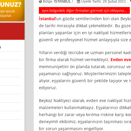
Bölge:
İSTANBUL
/
Üyelik Tarihi: 28 Şubat 2021
aynı bölgedeki diğer firmaları görmek için tıklayınız...
İstanbul
’un gözde semtlerinden biri olan Beyk
de tarihi mirasıyla dikkat çekmektedir. Bu güz
planları yapanlar için en iyi nakliyat hizmetler
güvenli ve profesyonel hizmet anlayışıyla size 
y
Yılların verdiği tecrübe ve uzman personel ka
bir firma olarak hizmet vermekteyiz.
Evden eve
memnuniyetini ön planda tutarak, sorunsuz ve 
yaşamanızı sağlıyoruz. Müşterilerimizin taleple
alıyor, eşyalarını güvenli bir şekilde taşıyor v
ediyoruz.
Beykoz Nakliyeci olarak, evden eve nakliyat hi
malzemeleri kullanmaktayız. Eşyalarınızı dikkatl
herhangi bir zarar veya kırılma riskine karşı ko
deneyimli ekibimiz, eşyalarınızın taşınması sıra
bir sorun yaşanmasını engelliyor.