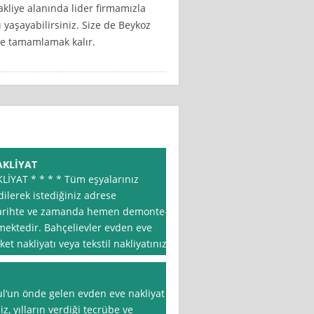
kliye alanında lider firmamızla
ı yaşayabilirsiniz. Size de Beykoz
fle tamamlamak kalır.
AKLİYAT
İYAT * * * * Tüm eşyalarınız
ilerek istediğiniz adrese
z tarihte ve zamanda hemen demonte-
mektedir. Bahçelievler evden eve
ket nakliyatı veya tekstil nakliyatınız
bul‘un önde gelen evden eve nakliyat
iz, yılların verdiği tecrübe ve