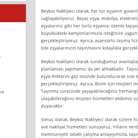
Beykoz Nakliyeci olarak, her tür eşyanın güvenli
sağlayabiliyoruz. Beyaz eşya, mobilya, elektronik
eşyalarınız gibi her türlü eşyanızı özenle taşıyo
büyüklükteki kamyonlarımızla isteğinize uygun 
gerçekleştiriyoruz. Ayrıca, asansörlü taşıma hi
bile eşyalarınızın taşınmasını kolaylıkla gerçekl
)
Beykoz Nakliyeci olarak sunduğumuz avantajla
planlaması yapmamız da yer almaktadır. Taşınm
eşya miktarını göz önünde bulundurarak size 
gerçekleştiriyoruz. Ayrıca, Bizim için müşteri 
Taşınma sürecinde yaşayabileceğiniz herhangi b
24)
ulaşabileceğiniz müşteri hizmetleri ekibimiz s
duyacaktır.
Sonuç olarak, Beykoz Nakliyeci olarak sizlere hı
eve nakliyat hizmetleri sunuyoruz. Yılların ver
memnuniyeti odaklı çalışma anlayışımızla, taşı