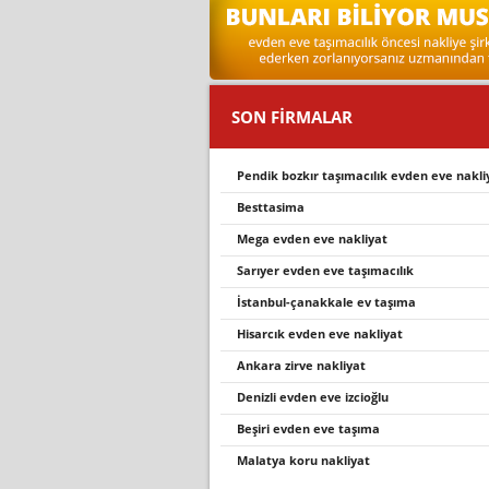
SON FİRMALAR
pendi̇k bozkir taşimacilik evden eve nakli̇
besttasima
mega evden eve nakli̇yat
sarıyer evden eve taşımacılık
i̇stanbul-çanakkale ev taşıma
hi̇sarcik evden eve nakli̇yat
ankara zirve nakliyat
denizli evden eve izcioğlu
beşi̇ri̇ evden eve taşima
malatya koru nakliyat