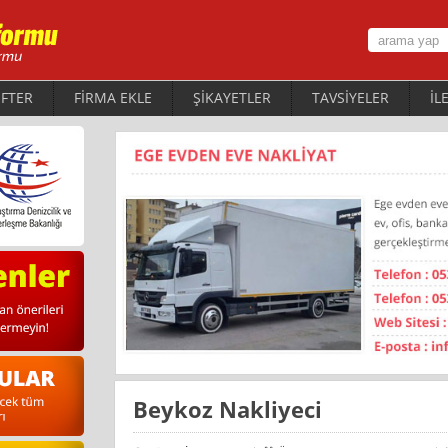
FTER
FİRMA EKLE
ŞİKAYETLER
TAVSİYELER
İL
Beykoz Nakliyeci