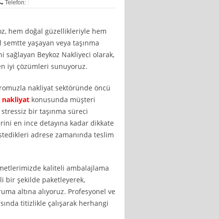
Telefon:
oz, hem doğal güzellikleriyle hem
el semtte yaşayan veya taşınma
ini sağlayan Beykoz Nakliyeci olarak,
en iyi çözümleri sunuyoruz.
dromuzla nakliyat sektöründe öncü
 nakliyat
konusunda müşteri
stressiz bir taşınma süreci
rini en ince detayına kadar dikkate
e istedikleri adrese zamanında teslim
zmetlerimizde kaliteli ambalajlama
i bir şekilde paketleyerek,
ruma altına alıyoruz. Profesyonel ve
sında titizlikle çalışarak herhangi