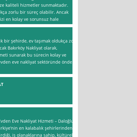
ze kaliteli hizmetler sunmaktadır.
ça zorlu bir süreç olabilir. Ancak
izi en kolay ve sorunsuz hale
ık bir şehirde, ev taşımak oldukça zor
ncak Bakırköy Nakliyat olarak,
zmeti sunarak bu sürecin kolay ve
evden eve nakliyat sektöründe önde
AT
 Evden Eve Nakliyat Hizmeti – Daloğlu
rkiye’nin en kalabalık şehirlerinden
irdiği, iş olanaklarına sahip, kültürel