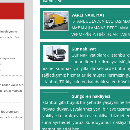
olabilir. Bu
VARLI NAKLİYAT
İSTANBUL EVDEN EVE TAŞIMAC
AMBALAJLAMA VE DEPOLAMA 
 inceleyen ve
VERMEYİNİZ, OFİS, FUAR TAŞI
arında bir fiyat
Gür naklıyat
Gür Naklıyat olarak, İstanbul‘
ve depolama
sunan lider bir firmayız. Müşte
r,
hizmet sunmak için yıllardır sektörde bulun
.
sağladığımız hizmetler ile müşterilerimizin 
İstanbul, Türkiye’nin en kalabalık ve en büyük 
e kadar yakın bir
nde, anlaşmamıza
Güngören nakliyeci
İstanbul gibi büyük bir şehirde yaşayan herk
ihtiyacı duyar. Eşyalarınızı yeni bir eve taşım
e Erzurum’dan
Nakliyeci olarak, evden eve nakliyat hizmetler
aşınma öncesinde
sunmayı hedefliyoruz. Sunduğumuz nakliyat h
memnuniyetini her