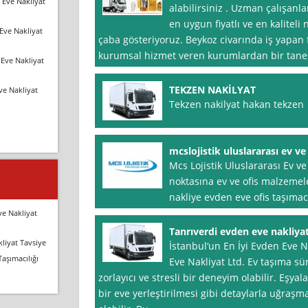
 Eve Nakliyat
alabilirsiniz . Uzman çalışanla
en uygun fiyatlı ve en kaliteli
Eve Nakliyat
çaba gösteriyoruz. Beykoz civarında iş yapan 
kurumsal hizmet veren kurumlardan bir tane
Eve Nakliyat
TEKZEN NAKİLYAT
ve Nakliyat
Tekzen nakilyat hakan tekzen
mcslojistik uluslararası ev ve 
Mcs Lojistik Uluslararası Ev v
noktasına ev ve ofis malzemele
nakliye evden eve ofis taşımac
ve Nakliyat
Tanrıverdi evden eve nakliyat
liyat Tavsiye
İstanbul‘un En İyi Evden Eve N
Taşımacılığı
Eve Nakliyat Ltd. Ev taşıma sür
zorlayıcı ve stresli bir deneyim olabilir. Eşya
bir eve yerleştirilmesi gibi detaylarla uğraşma