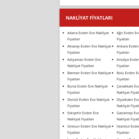
NAKLIYAT FIYATLARI
Adana Evden Eve Nakliyat
Ağrı Evden Ev
Fiyatları
Fiyatları
Aksaray Evden Eve Nakliyat
Ankara Evden 
Fiyatları
Fiyatları
Adıyaman Evden Eve
Antalya Evden
Nakliyat Fiyatları
Fiyatları
Batman Evden Eve Nakliyat
Bolu Evden Ev
Fiyatları
Fiyatları
Bursa Evden Eve Nakliyat
Çanakkale Ev
Fiyatları
Nakliyat Fiyatl
Denizli Evden Eve Nakliyat
Diyarbakır Ev
Fiyatları
Nakliyat Fiyatl
Eskişehir Evden Eve
Gaziantep Ev
Nakliyat Fiyatları
Nakliyat Fiyatl
Giresun Evden Eve Nakliyat
İstanbul Evde
Fiyatları
Fiyatları