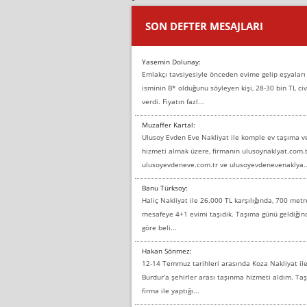
SON DEFTER MESAJLARI
Yasemin Dolunay:
Emlakçı tavsiyesiyle önceden evime gelip eşyaları
isminin B* olduğunu söyleyen kişi, 28-30 bin TL civ
verdi. Fiyatın fazl...
Muzaffer Kartal:
Ulusoy Evden Eve Nakliyat ile komple ev taşıma 
hizmeti almak üzere, firmanın ulusoynaklyat.com.t
ulusoyevdeneve.com.tr ve ulusoyevdenevenaklya..
Banu Türksoy:
Haliç Nakliyat ile 26.000 TL karşılığında, 700 metr
mesafeye 4+1 evimi taşıdık. Taşıma günü geldiği
göre beli...
Hakan Sönmez:
12-14 Temmuz tarihleri arasında Koza Nakliyat il
Burdur’a şehirler arası taşınma hizmeti aldım. T
firma ile yaptığı...