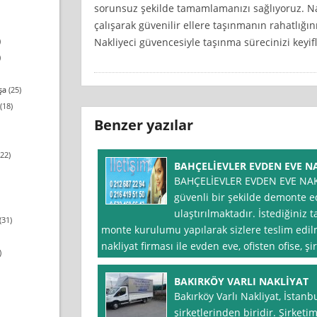
sorunsuz şekilde tamamlamanızı sağlıyoruz. Na
çalışarak güvenilir ellere taşınmanın rahatlığın
Nakliyeci güvencesiyle taşınma sürecinizi keyi
)
)
şa
(25)
(18)
Benzer yazılar
22)
BAHÇELİEVLER EVDEN EVE N
BAHÇELİEVLER EVDEN EVE NAKL
güvenli bir şekilde demonte ed
ulaştırılmaktadır. İstediğini
(31)
monte kurulumu yapılarak sizlere teslim edil
nakliyat firması ile evden eve, ofisten ofise, şir
)
BAKIRKÖY VARLI NAKLİYAT
Bakırköy Varlı Nakliyat, İstan
şirketlerinden biridir. Şirketim