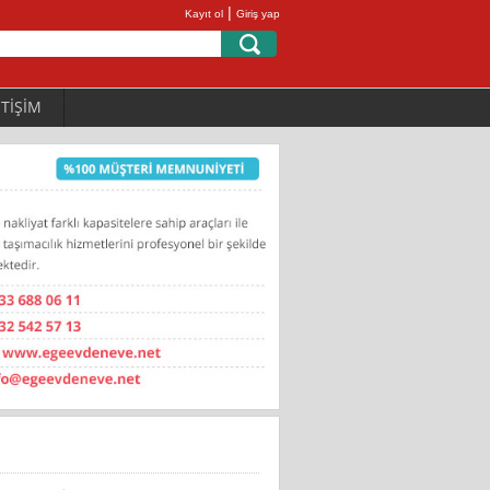
|
Kayıt ol
Giriş yap
ETİŞİM