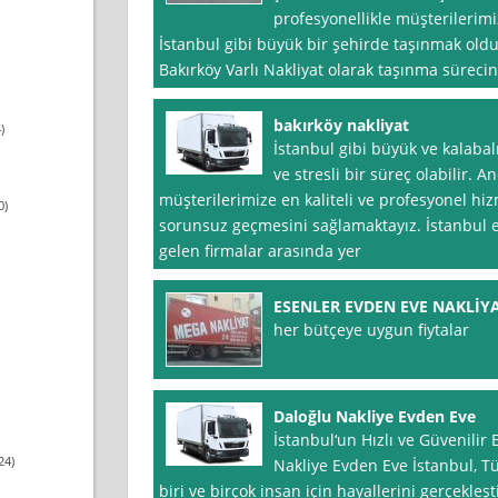
profesyonellikle müşterilerimi
İstanbul gibi büyük bir şehirde taşınmak olduk
Bakırköy Varlı Nakliyat olarak taşınma sürecin
bakırköy nakliyat
)
İstanbul gibi büyük ve kalabal
ve stresli bir süreç olabilir. A
müşterilerimize en kaliteli ve profesyonel hi
0)
sorunsuz geçmesini sağlamaktayız. İstanbul 
gelen firmalar arasında yer
ESENLER EVDEN EVE NAKLİY
her bütçeye uygun fiytalar
Daloğlu Nakliye Evden Eve
İstanbul‘un Hızlı ve Güvenilir
24)
Nakliye Evden Eve İstanbul, Tü
biri ve birçok insan için hayallerini gerçekleşt