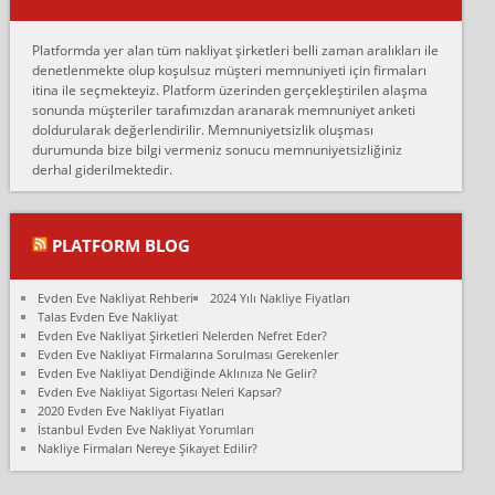
Erol:
Platformda yer alan tüm nakliyat şirketleri belli zaman aralıkları ile
Ankara Alicanlar naklyat tel 5465524025. 2600 TL'ye ankaradan
denetlenmekte olup koşulsuz müşteri memnuniyeti için firmaları
Konya ya Alicanlar naklyat la anlaştık bu şahıs evin taşınacağı gün
itina ile seçmekteyiz. Platform üzerinden gerçekleştirilen alaşma
fiyatın mazoto gele...
sonunda müşteriler tarafımızdan aranarak memnuniyet anketi
doldurularak değerlendirilir. Memnuniyetsizlik oluşması
Fatih kokmese:
durumunda bize bilgi vermeniz sonucu memnuniyetsizliğiniz
Diyarbakır dan eşyamı getirtmek için anlaştım sözleşme yaptım.
derhal giderilmektedir.
Son anda fiyat artırdılar.. mecburiyetten tasittim.. bu kişiler ağrılı
Ankara merk...
Ali:
PLATFORM BLOG
İzmir de evim naklyat diye bir firmaya ev taşıttık, çok pişman
olduk. Asansörlü dediler sonra uraya asansör kurulmaz dediler
Evden Eve Nakliyat Rehberi
2024 Yılı Nakliye Fiyatları
fark istediler. ortada asa...
Talas Evden Eve Nakliyat
Evden Eve Nakliyat Şirketleri Nelerden Nefret Eder?
Nimet:
Evden Eve Nakliyat Firmalarına Sorulması Gerekenler
Ben 2021 Ağustos ilk haftası Evimi taşıdım yani İstanbul'un bir
Evden Eve Nakliyat Dendiğinde Aklınıza Ne Gelir?
Mahallesi'nden bir başka Mahallesi'ne yani Ümraniye bölgesinde
Evden Eve Nakliyat Sigortası Neleri Kapsar?
oturuyorum önceleri ara...
2020 Evden Eve Nakliyat Fiyatları
İstanbul Evden Eve Nakliyat Yorumları
Nimet Köse:
Nakliye Firmaları Nereye Şikayet Edilir?
Merhaba ben 2021 Ağustos ilk haftası evimi Ümraniye'den Çok
yakın bir bölgeye taşıdım yeni Ümraniye'nin Mahallesi'ne