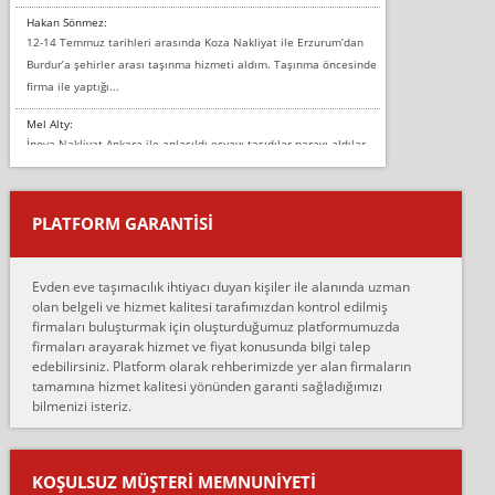
Hakan Sönmez:
12-14 Temmuz tarihleri arasında Koza Nakliyat ile Erzurum’dan
Burdur’a şehirler arası taşınma hizmeti aldım. Taşınma öncesinde
firma ile yaptığı...
Mel Alty:
İnova Nakliyat Ankara ile anlaşıldı eşyayı taşıdılar parayı aldılar.
Salon duvarına bir baktım birisi boydan alüminyum renkli bantı
yapıştırm...
PLATFORM GARANTİSİ
Murat:
Merhaba, bu firmayı bir arkadaş tavsiyesi üzerine tercih ettim,
hiçbir sıkıntı yaşanmayacağını ve kendilerinin çok titiz
Evden eve taşımacılık ihtiyacı duyan kişiler ile alanında uzman
çalıştıklarını, müş...
olan belgeli ve hizmet kalitesi tarafımızdan kontrol edilmiş
firmaları buluşturmak için oluşturduğumuz platformumuzda
Ahmet:
firmaları arayarak hizmet ve fiyat konusunda bilgi talep
Lüleburgaz güngünes evden eve naklyat eşyalarımı taşımak için
edebilirsiniz. Platform olarak rehberimizde yer alan firmaların
anlaştık sabah eve geldiklerinde de eşyalarımı düzgün şekilde
tamamına hizmet kalitesi yönünden garanti sağladığımızı
sarcaz demelerine r...
bilmenizi isteriz.
mehmet güldü:
Ankara ALİCANLAR NAKLİYAT Tutarsız ve ticari ahlak problemleri
var verdikleri fiyat teklifini arttırdılar. Sonrasında taşıma gününde
KOŞULSUZ MÜŞTERI MEMNUNIYETI
oldukça tutarsı...