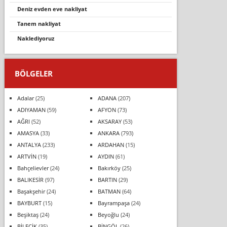
deni̇z evden eve nakliyat
tanem nakliyat
naklediyoruz
BÖLGELER
Adalar
(25)
ADANA
(207)
ADIYAMAN
(59)
AFYON
(73)
AĞRI
(52)
AKSARAY
(53)
AMASYA
(33)
ANKARA
(793)
ANTALYA
(233)
ARDAHAN
(15)
ARTVİN
(19)
AYDIN
(61)
Bahçelievler
(24)
Bakırköy
(25)
BALIKESİR
(97)
BARTIN
(29)
Başakşehir
(24)
BATMAN
(64)
BAYBURT
(15)
Bayrampaşa
(24)
Beşiktaş
(24)
Beyoğlu
(24)
BİLECİK
(35)
BİNGÖL
(26)