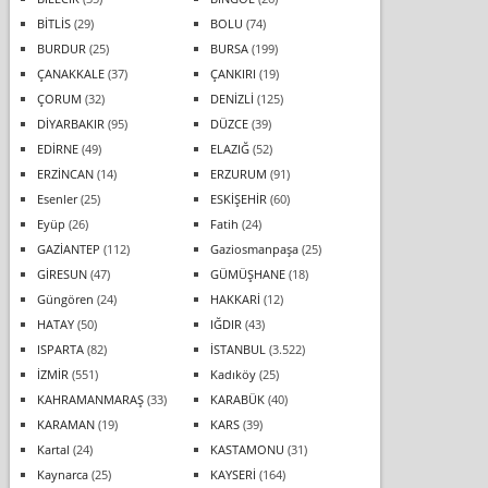
BİTLİS
(29)
BOLU
(74)
BURDUR
(25)
BURSA
(199)
ÇANAKKALE
(37)
ÇANKIRI
(19)
ÇORUM
(32)
DENİZLİ
(125)
DİYARBAKIR
(95)
DÜZCE
(39)
EDİRNE
(49)
ELAZIĞ
(52)
ERZİNCAN
(14)
ERZURUM
(91)
Esenler
(25)
ESKİŞEHİR
(60)
Eyüp
(26)
Fatih
(24)
GAZİANTEP
(112)
Gaziosmanpaşa
(25)
GİRESUN
(47)
GÜMÜŞHANE
(18)
Güngören
(24)
HAKKARİ
(12)
HATAY
(50)
IĞDIR
(43)
ISPARTA
(82)
İSTANBUL
(3.522)
İZMİR
(551)
Kadıköy
(25)
KAHRAMANMARAŞ
(33)
KARABÜK
(40)
KARAMAN
(19)
KARS
(39)
Kartal
(24)
KASTAMONU
(31)
Kaynarca
(25)
KAYSERİ
(164)