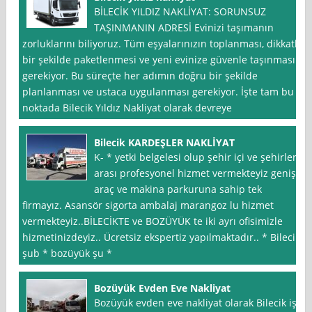
BİLECİK YILDIZ NAKLİYAT: SORUNSUZ
TAŞINMANIN ADRESİ Evinizi taşımanın
zorluklarını biliyoruz. Tüm eşyalarınızın toplanması, dikkatli
bir şekilde paketlenmesi ve yeni evinize güvenle taşınması
gerekiyor. Bu süreçte her adımın doğru bir şekilde
planlanması ve ustaca uygulanması gerekiyor. İşte tam bu
noktada Bilecik Yıldız Nakliyat olarak devreye
Bilecik KARDEŞLER NAKLİYAT
K- * yetki belgelesi olup şehir içi ve şehirler
arası profesyonel hizmet vermekteyiz geniş
araç ve makina parkuruna sahip tek
firmayız. Asansör sigorta ambalaj marangoz lu hizmet
vermekteyiz..BİLECİKTE ve BOZÜYÜK te iki ayrı ofisimizle
hizmetinizdeyiz.. Ücretsiz ekspertiz yapılmaktadır.. * Bilecik
şub * bozüyük şu *
Bozüyük Evden Eve Nakliyat
Bozüyük evden eve nakliyat olarak Bilecik işi