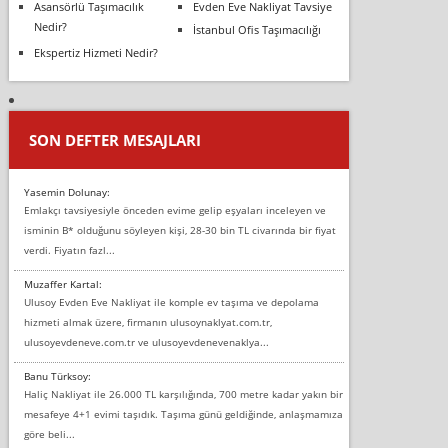
Asansörlü Taşımacılık
Evden Eve Nakliyat Tavsiye
Nedir?
İstanbul Ofis Taşımacılığı
Ekspertiz Hizmeti Nedir?
SON DEFTER MESAJLARI
Yasemin Dolunay:
Emlakçı tavsiyesiyle önceden evime gelip eşyaları inceleyen ve
isminin B* olduğunu söyleyen kişi, 28-30 bin TL civarında bir fiyat
verdi. Fiyatın fazl...
Muzaffer Kartal:
Ulusoy Evden Eve Nakliyat ile komple ev taşıma ve depolama
hizmeti almak üzere, firmanın ulusoynaklyat.com.tr,
ulusoyevdeneve.com.tr ve ulusoyevdenevenaklya...
Banu Türksoy:
Haliç Nakliyat ile 26.000 TL karşılığında, 700 metre kadar yakın bir
mesafeye 4+1 evimi taşıdık. Taşıma günü geldiğinde, anlaşmamıza
göre beli...