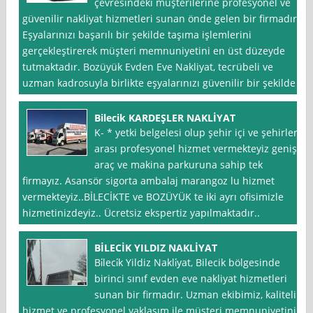
çevresindeki müşterilerine profesyonel ve
güvenilir nakliyat hizmetleri sunan önde gelen bir firmadır.
Eşyalarınızı başarılı bir şekilde taşıma işlemlerini
gerçekleştirerek müşteri memnuniyetini en üst düzeyde
tutmaktadır. Bozüyük Evden Eve Nakliyat, tecrübeli ve
uzman kadrosuyla birlikte eşyalarınızı güvenilir bir şekilde
Bilecik KARDEŞLER NAKLİYAT
K- * yetki belgelesi olup şehir içi ve şehirler
arası profesyonel hizmet vermekteyiz geniş
araç ve makina parkuruna sahip tek
firmayız. Asansör sigorta ambalaj marangoz lu hizmet
vermekteyiz..BİLECİKTE ve BOZÜYÜK te iki ayrı ofisimizle
hizmetinizdeyiz.. Ücretsiz ekspertiz yapılmaktadır..
BİLECİK YILDIZ NAKLİYAT
Bi̇leci̇k Yildiz Nakli̇yat, Bilecik bölgesinde
birinci sınıf evden eve nakliyat hizmetleri
sunan bir firmadır. Uzman ekibimiz, kaliteli
hizmet ve profesyonel yaklaşım ile müşteri memnuniyetini