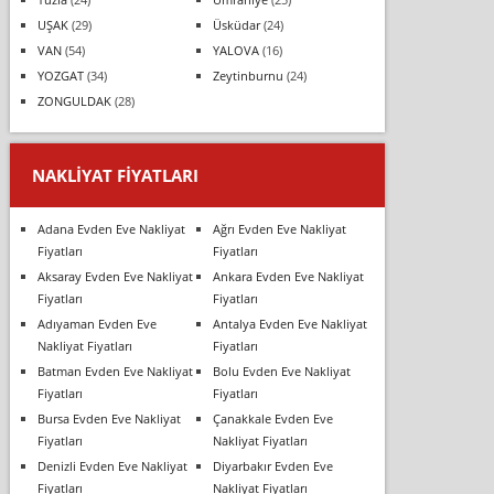
UŞAK
(29)
Üsküdar
(24)
VAN
(54)
YALOVA
(16)
YOZGAT
(34)
Zeytinburnu
(24)
ZONGULDAK
(28)
NAKLIYAT FIYATLARI
Adana Evden Eve Nakliyat
Ağrı Evden Eve Nakliyat
Fiyatları
Fiyatları
Aksaray Evden Eve Nakliyat
Ankara Evden Eve Nakliyat
Fiyatları
Fiyatları
Adıyaman Evden Eve
Antalya Evden Eve Nakliyat
Nakliyat Fiyatları
Fiyatları
Batman Evden Eve Nakliyat
Bolu Evden Eve Nakliyat
Fiyatları
Fiyatları
Bursa Evden Eve Nakliyat
Çanakkale Evden Eve
Fiyatları
Nakliyat Fiyatları
Denizli Evden Eve Nakliyat
Diyarbakır Evden Eve
Fiyatları
Nakliyat Fiyatları