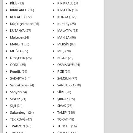
KİLİS
(13)
KIRIKKALE
(31)
KIRKLARELİ
(36)
KIRŞEHİR
(19)
KOCAELİ
(172)
KONYA
(168)
Küçükçekmece
(26)
Kurtköy
(25)
KÜTAHYA
(27)
MALATYA
(75)
Maltepe
(24)
MANİSA
(96)
MARDİN
(53)
MERSİN
(87)
MUĞLA
(65)
MUŞ
(20)
NEVŞEHİR
(28)
NİĞDE
(26)
ORDU
(35)
OSMANİYE
(24)
Pendik
(24)
RİZE
(24)
SAKARYA
(44)
SAMSUN
(77)
Sancaktepe
(24)
ŞANLIURFA
(70)
Sarıyer
(24)
SİİRT
(20)
SİNOP
(21)
ŞIRNAK
(25)
Şişli
(24)
SİVAS
(76)
Sultanbeyli
(24)
TALEP
(589)
TEKİRDAĞ
(47)
TOKAT
(48)
TRABZON
(45)
TUNCELİ
(16)
Tuzla
(24)
Ümraniye
(25)