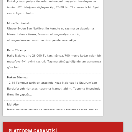
Emlakçı tavsiyesiyle önceden evime gelip eşyaları inceleyen ve
isminin B* olduğunu söyleyen kişi, 28-30 bin TL civarında bir fiyat
verdi. Fiyatın fazl...
Muzaffer Kartal:
Ulusoy Evden Eve Nakliyat ile komple ev taşıma ve depolama
hizmeti almak üzere, firmanın ulusoynaklyat.com.tr,
ulusoyevdeneve.com.tr ve ulusoyevdenevenaklya...
Banu Türksoy:
Haliç Nakliyat ile 26.000 TL karşılığında, 700 metre kadar yakın bir
mesafeye 4+1 evimi taşıdık. Taşıma günü geldiğinde, anlaşmamıza
göre beli...
Hakan Sönmez:
12-14 Temmuz tarihleri arasında Koza Nakliyat ile Erzurum’dan
Burdur’a şehirler arası taşınma hizmeti aldım. Taşınma öncesinde
firma ile yaptığı...
Mel Alty:
İnova Nakliyat Ankara ile anlaşıldı eşyayı taşıdılar parayı aldılar.
Salon duvarına bir baktım birisi boydan alüminyum renkli bantı
yapıştırm...
PLATFORM GARANTİSİ
Murat: