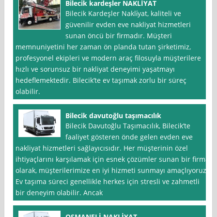
Bilecik kardeşler NAKLİYAT
Bilecik Kardeşler Nakli̇yat, kaliteli ve
güvenilir evden eve nakliyat hizmetleri
sunan öncü bir firmadır. Müşteri
memnuniyetini her zaman ön planda tutan şirketimiz,
profesyonel ekipleri ve modern araç filosuyla müşterilere
hızlı ve sorunsuz bir nakliyat deneyimi yaşatmayı
hedeflemektedir. Bilecik’te ev taşımak zorlu bir süreç
olabilir.
Bilecik davutoğlu taşımacılık
Bilecik Davutoğlu Taşımacılık, Bilecik’te
faaliyet gösteren önde gelen evden eve
nakliyat hizmetleri sağlayıcısıdır. Her müşterinin özel
ihtiyaçlarını karşılamak için esnek çözümler sunan bir firma
olarak, müşterilerimize en iyi hizmeti sunmayı amaçlıyoruz.
Ev taşıma süreci genellikle herkes için stresli ve zahmetli
bir deneyim olabilir. Ancak
OSMANELİ NAKLİYAT