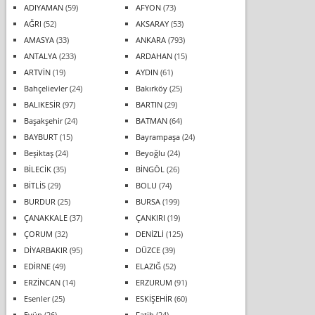
ADIYAMAN
(59)
AFYON
(73)
AĞRI
(52)
AKSARAY
(53)
AMASYA
(33)
ANKARA
(793)
ANTALYA
(233)
ARDAHAN
(15)
ARTVİN
(19)
AYDIN
(61)
Bahçelievler
(24)
Bakırköy
(25)
BALIKESİR
(97)
BARTIN
(29)
Başakşehir
(24)
BATMAN
(64)
BAYBURT
(15)
Bayrampaşa
(24)
Beşiktaş
(24)
Beyoğlu
(24)
BİLECİK
(35)
BİNGÖL
(26)
BİTLİS
(29)
BOLU
(74)
BURDUR
(25)
BURSA
(199)
ÇANAKKALE
(37)
ÇANKIRI
(19)
ÇORUM
(32)
DENİZLİ
(125)
DİYARBAKIR
(95)
DÜZCE
(39)
EDİRNE
(49)
ELAZIĞ
(52)
ERZİNCAN
(14)
ERZURUM
(91)
Esenler
(25)
ESKİŞEHİR
(60)
Eyüp
(26)
Fatih
(24)