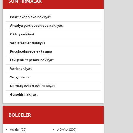
SON FİRMALAR
polat evden eve nakliyat
antalya yurt evden eve nakliyat
oktay nakliyat
van ortaklar nakliyat
küçükçekmece ev taşıma
eskişehir tepebaşı nakliyat
varli nakli̇yat
yozgat-kars
demtaş evden eve nakliyat
gülşehi̇r nakli̇yat
BÖLGELER
Adalar
(25)
ADANA
(207)