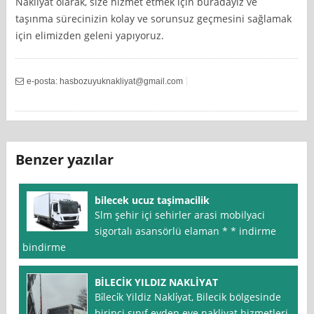
Nakliyat olarak, size hizmet etmek için buradayız ve
taşınma sürecinizin kolay ve sorunsuz geçmesini sağlamak
için elimizden geleni yapıyoruz.
e-posta:
hasbozuyuknakliyat@gmail.com
Benzer yazılar
bilecek ucuz taşimacilik
Slm şehir içi sehirler arasi mobilyaci
sigortalı asansörlü elaman * * indirme
bindirme
BİLECİK YILDIZ NAKLİYAT
Bi̇leci̇k Yildiz Nakli̇yat, Bilecik bölgesinde
birinci sınıf evden eve nakliyat hizmetleri