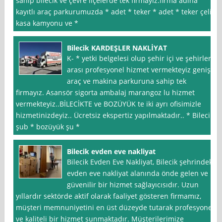
sahip bilecik ve çevre ilçelerde tek firmayız.firma adına
kayıtlı araç parkurumuzda * adet * teker * adet * teker çelik
kasa kamyonu ve *
Bilecik KARDEŞLER NAKLİYAT
K- * yetki belgelesi olup şehir içi ve şehirler
arası profesyonel hizmet vermekteyiz geniş
araç ve makina parkuruna sahip tek
firmayız. Asansör sigorta ambalaj marangoz lu hizmet
vermekteyiz..BİLECİKTE ve BOZÜYÜK te iki ayrı ofisimizle
hizmetinizdeyiz.. Ücretsiz ekspertiz yapılmaktadır.. * Bilecik
şub * bozüyük şu *
Bilecik evden eve nakliyat
Bilecik Evden Eve Nakliyat, Bilecik şehrindeki
evden eve nakliyat alanında önde gelen ve
güvenilir bir hizmet sağlayıcısıdır. Uzun
yıllardır sektörde aktif olarak faaliyet gösteren firmamız,
müşteri memnuniyetini en üst düzeyde tutarak profesyonel
ve kaliteli bir hizmet sunmaktadır. Müşterilerimize