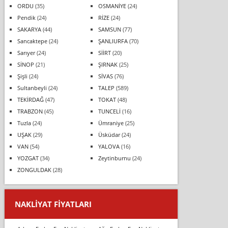
ORDU
(35)
OSMANİYE
(24)
Pendik
(24)
RİZE
(24)
SAKARYA
(44)
SAMSUN
(77)
Sancaktepe
(24)
ŞANLIURFA
(70)
Sarıyer
(24)
SİİRT
(20)
SİNOP
(21)
ŞIRNAK
(25)
Şişli
(24)
SİVAS
(76)
Sultanbeyli
(24)
TALEP
(589)
TEKİRDAĞ
(47)
TOKAT
(48)
TRABZON
(45)
TUNCELİ
(16)
Tuzla
(24)
Ümraniye
(25)
UŞAK
(29)
Üsküdar
(24)
VAN
(54)
YALOVA
(16)
YOZGAT
(34)
Zeytinburnu
(24)
ZONGULDAK
(28)
NAKLIYAT FIYATLARI