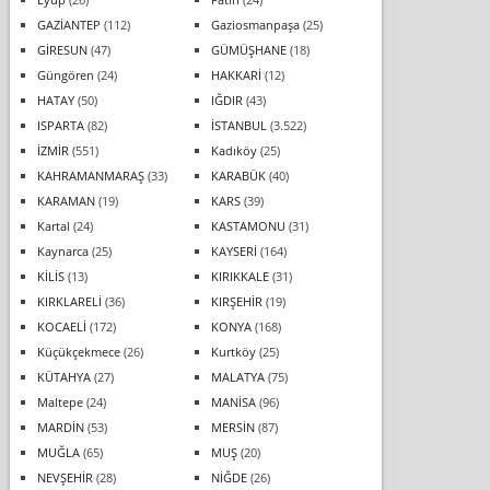
GAZİANTEP
(112)
Gaziosmanpaşa
(25)
GİRESUN
(47)
GÜMÜŞHANE
(18)
Güngören
(24)
HAKKARİ
(12)
HATAY
(50)
IĞDIR
(43)
ISPARTA
(82)
İSTANBUL
(3.522)
İZMİR
(551)
Kadıköy
(25)
KAHRAMANMARAŞ
(33)
KARABÜK
(40)
KARAMAN
(19)
KARS
(39)
Kartal
(24)
KASTAMONU
(31)
Kaynarca
(25)
KAYSERİ
(164)
KİLİS
(13)
KIRIKKALE
(31)
KIRKLARELİ
(36)
KIRŞEHİR
(19)
KOCAELİ
(172)
KONYA
(168)
Küçükçekmece
(26)
Kurtköy
(25)
KÜTAHYA
(27)
MALATYA
(75)
Maltepe
(24)
MANİSA
(96)
MARDİN
(53)
MERSİN
(87)
MUĞLA
(65)
MUŞ
(20)
NEVŞEHİR
(28)
NİĞDE
(26)