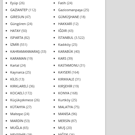
Eyüp
(26)
Fatih
(24)
GAZİANTEP
(112)
Gaziosmanpaşa
(25)
GİRESUN
(47)
GÜMÜŞHANE
(18)
Güngören
(24)
HAKKARİ
(12)
HATAY
(50)
IĞDIR
(43)
ISPARTA
(82)
İSTANBUL
(3.522)
İZMİR
(551)
Kadıköy
(25)
KAHRAMANMARAŞ
(33)
KARABÜK
(40)
KARAMAN
(19)
KARS
(39)
Kartal
(24)
KASTAMONU
(31)
Kaynarca
(25)
KAYSERİ
(164)
KİLİS
(13)
KIRIKKALE
(31)
KIRKLARELİ
(36)
KIRŞEHİR
(19)
KOCAELİ
(172)
KONYA
(168)
Küçükçekmece
(26)
Kurtköy
(25)
KÜTAHYA
(27)
MALATYA
(75)
Maltepe
(24)
MANİSA
(96)
MARDİN
(53)
MERSİN
(87)
MUĞLA
(65)
MUŞ
(20)
NEVŞEHİR
(28)
NİĞDE
(26)