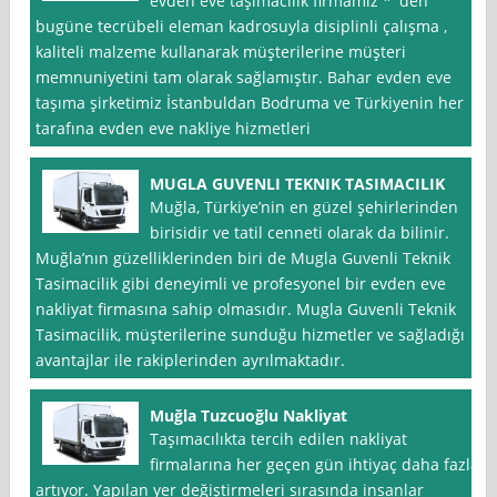
evden eve taşımacılık firmamız * ′den
bugüne tecrübeli eleman kadrosuyla disiplinli çalışma ,
kaliteli malzeme kullanarak müşterilerine müşteri
memnuniyetini tam olarak sağlamıştır. Bahar evden eve
taşıma şirketimiz İstanbuldan Bodruma ve Türkiyenin her
tarafına evden eve nakliye hizmetleri
MUGLA GUVENLI TEKNIK TASIMACILIK
Muğla, Türkiye’nin en güzel şehirlerinden
birisidir ve tatil cenneti olarak da bilinir.
Muğla’nın güzelliklerinden biri de Mugla Guvenli Teknik
Tasimacilik gibi deneyimli ve profesyonel bir evden eve
nakliyat firmasına sahip olmasıdır. Mugla Guvenli Teknik
Tasimacilik, müşterilerine sunduğu hizmetler ve sağladığı
avantajlar ile rakiplerinden ayrılmaktadır.
Muğla Tuzcuoğlu Nakliyat
Taşımacılıkta tercih edilen nakliyat
firmalarına her geçen gün ihtiyaç daha fazla
artıyor. Yapılan yer değiştirmeleri sırasında insanlar