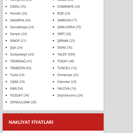
ORDU
(35)
OSMANİYE
(24)
Pendik
(24)
RİZE
(24)
SAKARYA
(44)
SAMSUN
(77)
Sancaktepe
(24)
ŞANLIURFA
(70)
Sarıyer
(24)
SİİRT
(20)
SİNOP
(21)
ŞIRNAK
(25)
Şişli
(24)
SİVAS
(76)
Sultanbeyli
(24)
TALEP
(589)
TEKİRDAĞ
(47)
TOKAT
(48)
TRABZON
(45)
TUNCELİ
(16)
Tuzla
(24)
Ümraniye
(25)
UŞAK
(29)
Üsküdar
(24)
VAN
(54)
YALOVA
(16)
YOZGAT
(34)
Zeytinburnu
(24)
ZONGULDAK
(28)
NAKLIYAT FIYATLARI