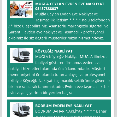
MUĞLA CEYLAN EVDEN EVE NAKLİYAT
05457338037
Muğla Ceylan Evden Eve Nakliyat ve
Taşımacılık iletişim * * * * nolu telefondan *
/ * bize ulaşabilirsiniz. Asansörlü marangozlu sigortali ve
Garantili evden eve nakliyat ve Taşımacılık profesyonel
ekibimiz ile siz değerli müşterilerimizin hizmetindeyiz.
KÖYCEĞİZ NAKLİYAT
MUĞLA Köyceği̇z Nakli̇yat MUĞLA ilimizde
faaliyet gösteren firmamız, evden eve
nakliyat hizmetleri alanında öncü konumdadır. Müşteri
memnuniyetini ön planda tutan anlayışı ve profesyonel
ekibiyle Köyceği̇z Nakli̇yat, taşımacılık sektöründe güvenilir
bir marka olarak tanınmaktadır. Evden eve taşımacılık, bir
evin veya iş yerinin bir yerden başka
BODRUM EVDEN EVE NAKLİYAT
BODRUM BAHAR NAKLİYAY * * * * Bahar