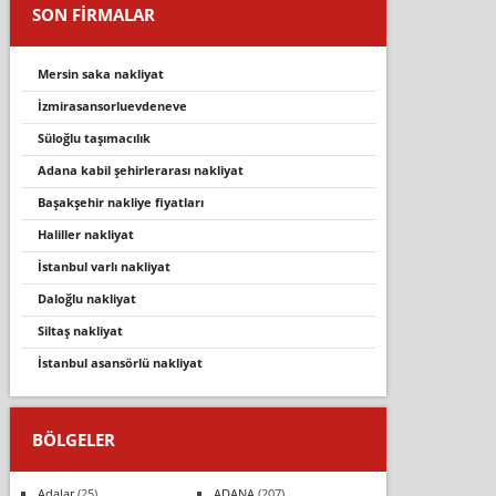
SON FİRMALAR
mersin saka nakliyat
izmirasansorluevdeneve
süloğlu taşimacilik
adana kabil şehirlerarası nakliyat
başakşehir nakliye fiyatları
haliller nakliyat
i̇stanbul varli nakli̇yat
daloğlu nakli̇yat
siltaş nakliyat
i̇stanbul asansörlü nakliyat
BÖLGELER
Adalar
(25)
ADANA
(207)