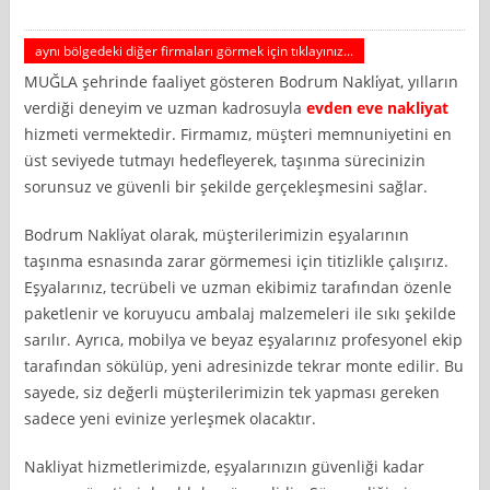
aynı bölgedeki diğer firmaları görmek için tıklayınız...
MUĞLA şehrinde faaliyet gösteren Bodrum Nakli̇yat, yılların
verdiği deneyim ve uzman kadrosuyla
evden eve nakliyat
hizmeti vermektedir. Firmamız, müşteri memnuniyetini en
üst seviyede tutmayı hedefleyerek, taşınma sürecinizin
sorunsuz ve güvenli bir şekilde gerçekleşmesini sağlar.
Bodrum Nakli̇yat olarak, müşterilerimizin eşyalarının
taşınma esnasında zarar görmemesi için titizlikle çalışırız.
Eşyalarınız, tecrübeli ve uzman ekibimiz tarafından özenle
paketlenir ve koruyucu ambalaj malzemeleri ile sıkı şekilde
sarılır. Ayrıca, mobilya ve beyaz eşyalarınız profesyonel ekip
tarafından sökülüp, yeni adresinizde tekrar monte edilir. Bu
sayede, siz değerli müşterilerimizin tek yapması gereken
sadece yeni evinize yerleşmek olacaktır.
Nakliyat hizmetlerimizde, eşyalarınızın güvenliği kadar