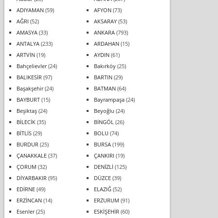
ADIYAMAN
(59)
AFYON
(73)
AĞRI
(52)
AKSARAY
(53)
AMASYA
(33)
ANKARA
(793)
ANTALYA
(233)
ARDAHAN
(15)
ARTVİN
(19)
AYDIN
(61)
Bahçelievler
(24)
Bakırköy
(25)
BALIKESİR
(97)
BARTIN
(29)
Başakşehir
(24)
BATMAN
(64)
BAYBURT
(15)
Bayrampaşa
(24)
Beşiktaş
(24)
Beyoğlu
(24)
BİLECİK
(35)
BİNGÖL
(26)
BİTLİS
(29)
BOLU
(74)
BURDUR
(25)
BURSA
(199)
ÇANAKKALE
(37)
ÇANKIRI
(19)
ÇORUM
(32)
DENİZLİ
(125)
DİYARBAKIR
(95)
DÜZCE
(39)
EDİRNE
(49)
ELAZIĞ
(52)
ERZİNCAN
(14)
ERZURUM
(91)
Esenler
(25)
ESKİŞEHİR
(60)