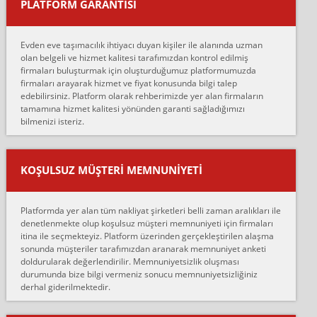
PLATFORM GARANTİSİ
Murat:
Merhaba, bu firmayı bir arkadaş tavsiyesi üzerine tercih ettim,
hiçbir sıkıntı yaşanmayacağını ve kendilerinin çok titiz
Evden eve taşımacılık ihtiyacı duyan kişiler ile alanında uzman
çalıştıklarını, müş...
olan belgeli ve hizmet kalitesi tarafımızdan kontrol edilmiş
firmaları buluşturmak için oluşturduğumuz platformumuzda
Ahmet:
firmaları arayarak hizmet ve fiyat konusunda bilgi talep
Lüleburgaz güngünes evden eve naklyat eşyalarımı taşımak için
edebilirsiniz. Platform olarak rehberimizde yer alan firmaların
anlaştık sabah eve geldiklerinde de eşyalarımı düzgün şekilde
tamamına hizmet kalitesi yönünden garanti sağladığımızı
sarcaz demelerine r...
bilmenizi isteriz.
mehmet güldü:
Ankara ALİCANLAR NAKLİYAT Tutarsız ve ticari ahlak problemleri
var verdikleri fiyat teklifini arttırdılar. Sonrasında taşıma gününde
KOŞULSUZ MÜŞTERI MEMNUNIYETI
oldukça tutarsı...
Erol:
Platformda yer alan tüm nakliyat şirketleri belli zaman aralıkları ile
Ankara Alicanlar naklyat tel 5465524025. 2600 TL'ye ankaradan
denetlenmekte olup koşulsuz müşteri memnuniyeti için firmaları
Konya ya Alicanlar naklyat la anlaştık bu şahıs evin taşınacağı gün
itina ile seçmekteyiz. Platform üzerinden gerçekleştirilen alaşma
fiyatın mazoto gele...
sonunda müşteriler tarafımızdan aranarak memnuniyet anketi
doldurularak değerlendirilir. Memnuniyetsizlik oluşması
Fatih kokmese:
durumunda bize bilgi vermeniz sonucu memnuniyetsizliğiniz
Diyarbakır dan eşyamı getirtmek için anlaştım sözleşme yaptım.
derhal giderilmektedir.
Son anda fiyat artırdılar.. mecburiyetten tasittim.. bu kişiler ağrılı
Ankara merk...