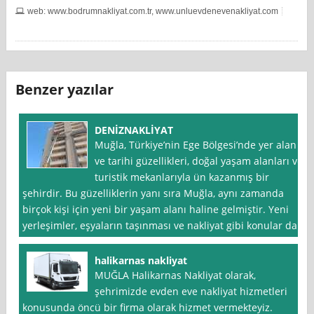
web: www.bodrumnakliyat.com.tr, www.unluevdenevenakliyat.com
Benzer yazılar
DENİZNAKLİYAT
Muğla, Türkiye’nin Ege Bölgesi’nde yer alan
ve tarihi güzellikleri, doğal yaşam alanları ve
turistik mekanlarıyla ün kazanmış bir
şehirdir. Bu güzelliklerin yanı sıra Muğla, aynı zamanda
birçok kişi için yeni bir yaşam alanı haline gelmiştir. Yeni
yerleşimler, eşyaların taşınması ve nakliyat gibi konular da
halikarnas nakliyat
MUĞLA Halikarnas Nakliyat olarak,
şehrimizde evden eve nakliyat hizmetleri
konusunda öncü bir firma olarak hizmet vermekteyiz.