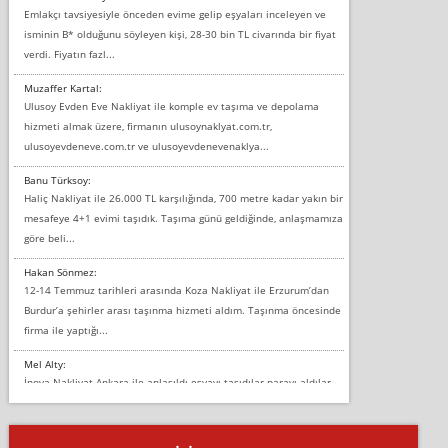
Emlakçı tavsiyesiyle önceden evime gelip eşyaları inceleyen ve
isminin B* olduğunu söyleyen kişi, 28-30 bin TL civarında bir fiyat
verdi. Fiyatın fazl...
Muzaffer Kartal:
Ulusoy Evden Eve Nakliyat ile komple ev taşıma ve depolama
hizmeti almak üzere, firmanın ulusoynaklyat.com.tr,
ulusoyevdeneve.com.tr ve ulusoyevdenevenaklya...
Banu Türksoy:
Haliç Nakliyat ile 26.000 TL karşılığında, 700 metre kadar yakın bir
mesafeye 4+1 evimi taşıdık. Taşıma günü geldiğinde, anlaşmamıza
göre beli...
Hakan Sönmez:
12-14 Temmuz tarihleri arasında Koza Nakliyat ile Erzurum’dan
Burdur’a şehirler arası taşınma hizmeti aldım. Taşınma öncesinde
firma ile yaptığı...
Mel Alty:
İnova Nakliyat Ankara ile anlaşıldı eşyayı taşıdılar parayı aldılar.
Salon duvarına bir baktım birisi boydan alüminyum renkli bantı
yapıştırm...