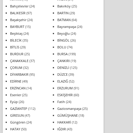
Bahçelievler
(24)
Bakırköy
(25)
BALIKESİR
(97)
BARTIN
(29)
Başakşehir
(24)
BATMAN
(64)
BAYBURT
(15)
Bayrampaşa
(24)
Beşiktaş
(24)
Beyoğlu
(24)
BİLECİK
(35)
BİNGÖL
(26)
BİTLİS
(29)
BOLU
(74)
BURDUR
(25)
BURSA
(199)
ÇANAKKALE
(37)
ÇANKIRI
(19)
ÇORUM
(32)
DENİZLİ
(125)
DİYARBAKIR
(95)
DÜZCE
(39)
EDİRNE
(49)
ELAZIĞ
(52)
ERZİNCAN
(14)
ERZURUM
(91)
Esenler
(25)
ESKİŞEHİR
(60)
Eyüp
(26)
Fatih
(24)
GAZİANTEP
(112)
Gaziosmanpaşa
(25)
GİRESUN
(47)
GÜMÜŞHANE
(18)
Güngören
(24)
HAKKARİ
(12)
HATAY
(50)
IĞDIR
(43)