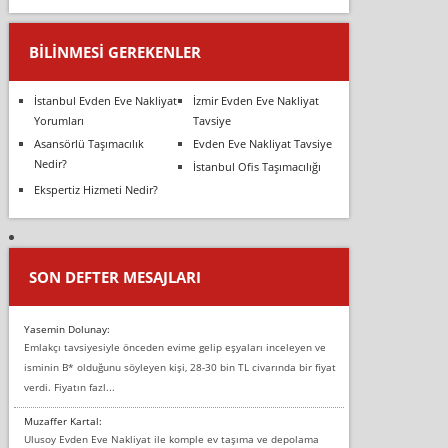
BILINMESI GEREKENLER
İstanbul Evden Eve Nakliyat
İzmir Evden Eve Nakliyat
Yorumları
Tavsiye
Asansörlü Taşımacılık
Evden Eve Nakliyat Tavsiye
Nedir?
İstanbul Ofis Taşımacılığı
Ekspertiz Hizmeti Nedir?
SON DEFTER MESAJLARI
Yasemin Dolunay:
Emlakçı tavsiyesiyle önceden evime gelip eşyaları inceleyen ve
isminin B* olduğunu söyleyen kişi, 28-30 bin TL civarında bir fiyat
verdi. Fiyatın fazl...
Muzaffer Kartal:
Ulusoy Evden Eve Nakliyat ile komple ev taşıma ve depolama