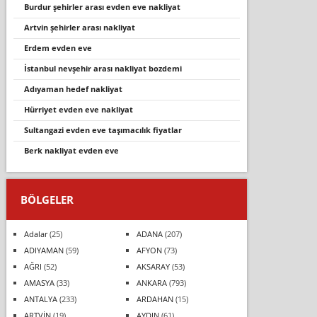
burdur şehirler arası evden eve nakliyat
artvi̇n şehi̇rler arasi nakli̇yat
erdem evden eve
i̇stanbul nevşehi̇r arasi nakli̇yat bozdemi̇
adıyaman hedef nakliyat
hürriyet evden eve nakliyat
sultangazi evden eve taşımacılık fiyatlar
berk nakliyat evden eve
BÖLGELER
Adalar
(25)
ADANA
(207)
ADIYAMAN
(59)
AFYON
(73)
AĞRI
(52)
AKSARAY
(53)
AMASYA
(33)
ANKARA
(793)
ANTALYA
(233)
ARDAHAN
(15)
ARTVİN
(19)
AYDIN
(61)