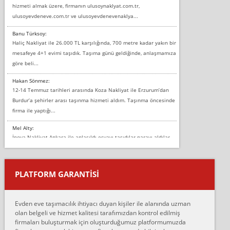
hizmeti almak üzere, firmanın ulusoynaklyat.com.tr,
ulusoyevdeneve.com.tr ve ulusoyevdenevenaklya...
Banu Türksoy:
Haliç Nakliyat ile 26.000 TL karşılığında, 700 metre kadar yakın bir
mesafeye 4+1 evimi taşıdık. Taşıma günü geldiğinde, anlaşmamıza
göre beli...
Hakan Sönmez:
12-14 Temmuz tarihleri arasında Koza Nakliyat ile Erzurum’dan
Burdur’a şehirler arası taşınma hizmeti aldım. Taşınma öncesinde
firma ile yaptığı...
Mel Alty:
İnova Nakliyat Ankara ile anlaşıldı eşyayı taşıdılar parayı aldılar.
Salon duvarına bir baktım birisi boydan alüminyum renkli bantı
yapıştırm...
PLATFORM GARANTİSİ
Murat:
Merhaba, bu firmayı bir arkadaş tavsiyesi üzerine tercih ettim,
hiçbir sıkıntı yaşanmayacağını ve kendilerinin çok titiz
Evden eve taşımacılık ihtiyacı duyan kişiler ile alanında uzman
çalıştıklarını, müş...
olan belgeli ve hizmet kalitesi tarafımızdan kontrol edilmiş
firmaları buluşturmak için oluşturduğumuz platformumuzda
Ahmet: