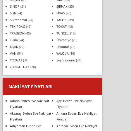
SİNOP
(21)
ŞIRNAK
(25)
Şişli
(24)
SİVAS
(76)
Sultanbeyli
(24)
TALEP
(589)
TEKİRDAĞ
(47)
TOKAT
(48)
TRABZON
(45)
TUNCELİ
(16)
Tuzla
(24)
Ümraniye
(25)
UŞAK
(29)
Üsküdar
(24)
VAN
(54)
YALOVA
(16)
YOZGAT
(34)
Zeytinburnu
(24)
ZONGULDAK
(28)
NAKLIYAT FIYATLARI
Adana Evden Eve Nakliyat
Ağrı Evden Eve Nakliyat
Fiyatları
Fiyatları
Aksaray Evden Eve Nakliyat
Ankara Evden Eve Nakliyat
Fiyatları
Fiyatları
Adıyaman Evden Eve
Antalya Evden Eve Nakliyat