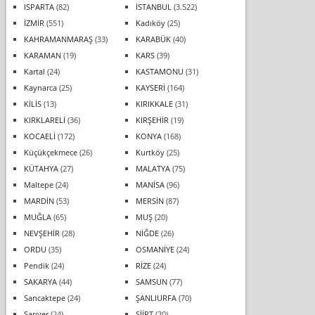
ISPARTA
(82)
İSTANBUL
(3.522)
İZMİR
(551)
Kadıköy
(25)
KAHRAMANMARAŞ
(33)
KARABÜK
(40)
KARAMAN
(19)
KARS
(39)
Kartal
(24)
KASTAMONU
(31)
Kaynarca
(25)
KAYSERİ
(164)
KİLİS
(13)
KIRIKKALE
(31)
KIRKLARELİ
(36)
KIRŞEHİR
(19)
KOCAELİ
(172)
KONYA
(168)
Küçükçekmece
(26)
Kurtköy
(25)
KÜTAHYA
(27)
MALATYA
(75)
Maltepe
(24)
MANİSA
(96)
MARDİN
(53)
MERSİN
(87)
MUĞLA
(65)
MUŞ
(20)
NEVŞEHİR
(28)
NİĞDE
(26)
ORDU
(35)
OSMANİYE
(24)
Pendik
(24)
RİZE
(24)
SAKARYA
(44)
SAMSUN
(77)
Sancaktepe
(24)
ŞANLIURFA
(70)
Sarıyer
(24)
SİİRT
(20)