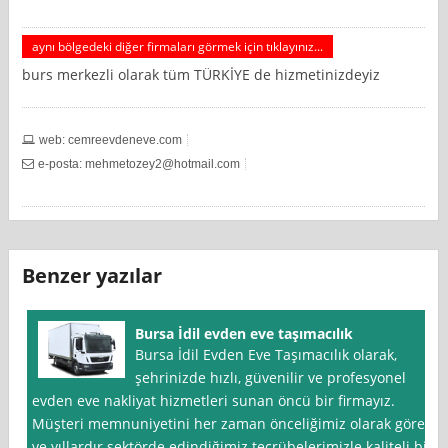
aynı bölgedeki diğer firmaları görmek için tıklayınız...
burs merkezli olarak tüm TÜRKİYE de hizmetinizdeyiz
web: cemreevdeneve.com
e-posta:
mehmetozey2@hotmail.com
Benzer yazılar
Bursa İdil evden eve taşımacılık
Bursa İdil Evden Eve Taşımacılık olarak,
şehrinizde hızlı, güvenilir ve profesyonel
evden eve nakliyat hizmetleri sunan öncü bir firmayız.
Müşteri memnuniyetini her zaman önceliğimiz olarak gören
ve yıllardır sektörde edindiğimiz tecrübelerimizle kaliteli bir