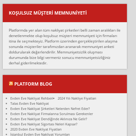
Ankara ALİCANLAR NAKLİYAT Tutarsız ve ticari ahlak problemleri
var verdikleri fiyat teklifini arttırdılar. Sonrasında taşıma gününde
KOŞULSUZ MÜŞTERI MEMNUNIYETI
oldukça tutarsı...
Erol:
Platformda yer alan tüm nakliyat şirketleri belli zaman aralıkları ile
Ankara Alicanlar naklyat tel 5465524025. 2600 TL'ye ankaradan
denetlenmekte olup koşulsuz müşteri memnuniyeti için firmaları
Konya ya Alicanlar naklyat la anlaştık bu şahıs evin taşınacağı gün
itina ile seçmekteyiz. Platform üzerinden gerçekleştirilen alaşma
fiyatın mazoto gele...
sonunda müşteriler tarafımızdan aranarak memnuniyet anketi
doldurularak değerlendirilir. Memnuniyetsizlik oluşması
Fatih kokmese:
durumunda bize bilgi vermeniz sonucu memnuniyetsizliğiniz
Diyarbakır dan eşyamı getirtmek için anlaştım sözleşme yaptım.
derhal giderilmektedir.
Son anda fiyat artırdılar.. mecburiyetten tasittim.. bu kişiler ağrılı
Ankara merk...
Ali:
PLATFORM BLOG
İzmir de evim naklyat diye bir firmaya ev taşıttık, çok pişman
olduk. Asansörlü dediler sonra uraya asansör kurulmaz dediler
Evden Eve Nakliyat Rehberi
2024 Yılı Nakliye Fiyatları
fark istediler. ortada asa...
Talas Evden Eve Nakliyat
Evden Eve Nakliyat Şirketleri Nelerden Nefret Eder?
Nimet:
Evden Eve Nakliyat Firmalarına Sorulması Gerekenler
Ben 2021 Ağustos ilk haftası Evimi taşıdım yani İstanbul'un bir
Evden Eve Nakliyat Dendiğinde Aklınıza Ne Gelir?
Mahallesi'nden bir başka Mahallesi'ne yani Ümraniye bölgesinde
Evden Eve Nakliyat Sigortası Neleri Kapsar?
oturuyorum önceleri ara...
2020 Evden Eve Nakliyat Fiyatları
İstanbul Evden Eve Nakliyat Yorumları