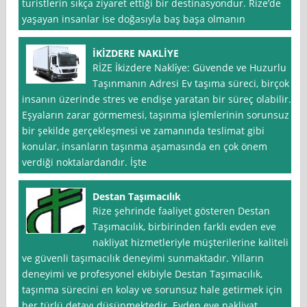
turistlerin sıkça ziyaret ettiği bir destinasyondur. Rize’de
yaşayan insanlar ise doğasıyla baş başa olmanın
İKİZDERE NAKLİYE
RİZE İkizdere Nakli̇ye: Güvende ve Huzurlu
Taşınmanın Adresi Ev taşıma süreci, birçok
insanın üzerinde stres ve endişe yaratan bir süreç olabilir.
Eşyaların zarar görmemesi, taşınma işlemlerinin sorunsuz
bir şekilde gerçekleşmesi ve zamanında teslimat gibi
konular, insanların taşınma aşamasında en çok önem
verdiği noktalardandır. İşte
Destan Taşımacılık
Rize şehrinde faaliyet gösteren Destan
Taşımacılık, birbirinden farklı evden eve
nakliyat hizmetleriyle müşterilerine kaliteli
ve güvenli taşımacılık deneyimi sunmaktadır. Yılların
deneyimi ve profesyonel ekibiyle Destan Taşımacılık,
taşınma sürecini en kolay ve sorunsuz hale getirmek için
her türlü detayı düşünmektedir. Evden eve nakliyat