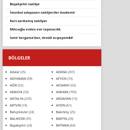
başakşehir nakliye
i̇stanbul adapazari nakli̇yeci̇ler bozdemi̇r
kars sarıkamış nakliyat
mıhcıoğlu evden eve taşımacılık
i̇zmir bergama’dan, denizli acıpayam&#
BÖLGELER
Adalar
(25)
ADANA
(207)
ADIYAMAN
(59)
AFYON
(73)
AĞRI
(52)
AKSARAY
(53)
AMASYA
(33)
ANKARA
(793)
ANTALYA
(233)
ARDAHAN
(15)
ARTVİN
(19)
AYDIN
(61)
Bahçelievler
(24)
Bakırköy
(25)
BALIKESİR
(97)
BARTIN
(29)
Başakşehir
(24)
BATMAN
(64)