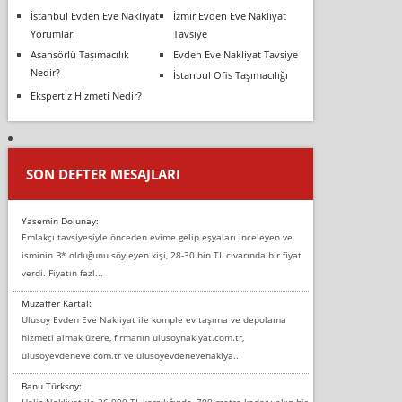
İstanbul Evden Eve Nakliyat
İzmir Evden Eve Nakliyat
Yorumları
Tavsiye
Asansörlü Taşımacılık
Evden Eve Nakliyat Tavsiye
Nedir?
İstanbul Ofis Taşımacılığı
Ekspertiz Hizmeti Nedir?
SON DEFTER MESAJLARI
Yasemin Dolunay:
Emlakçı tavsiyesiyle önceden evime gelip eşyaları inceleyen ve
isminin B* olduğunu söyleyen kişi, 28-30 bin TL civarında bir fiyat
verdi. Fiyatın fazl...
Muzaffer Kartal:
Ulusoy Evden Eve Nakliyat ile komple ev taşıma ve depolama
hizmeti almak üzere, firmanın ulusoynaklyat.com.tr,
ulusoyevdeneve.com.tr ve ulusoyevdenevenaklya...
Banu Türksoy:
Haliç Nakliyat ile 26.000 TL karşılığında, 700 metre kadar yakın bir