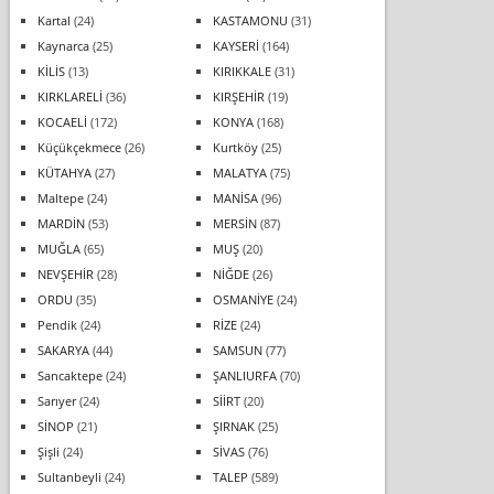
Kartal
(24)
KASTAMONU
(31)
Kaynarca
(25)
KAYSERİ
(164)
KİLİS
(13)
KIRIKKALE
(31)
KIRKLARELİ
(36)
KIRŞEHİR
(19)
KOCAELİ
(172)
KONYA
(168)
Küçükçekmece
(26)
Kurtköy
(25)
KÜTAHYA
(27)
MALATYA
(75)
Maltepe
(24)
MANİSA
(96)
MARDİN
(53)
MERSİN
(87)
MUĞLA
(65)
MUŞ
(20)
NEVŞEHİR
(28)
NİĞDE
(26)
ORDU
(35)
OSMANİYE
(24)
Pendik
(24)
RİZE
(24)
SAKARYA
(44)
SAMSUN
(77)
Sancaktepe
(24)
ŞANLIURFA
(70)
Sarıyer
(24)
SİİRT
(20)
SİNOP
(21)
ŞIRNAK
(25)
Şişli
(24)
SİVAS
(76)
Sultanbeyli
(24)
TALEP
(589)