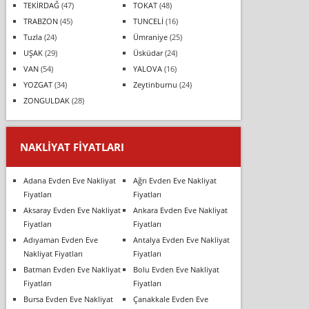
TEKİRDAĞ
(47)
TOKAT
(48)
TRABZON
(45)
TUNCELİ
(16)
Tuzla
(24)
Ümraniye
(25)
UŞAK
(29)
Üsküdar
(24)
VAN
(54)
YALOVA
(16)
YOZGAT
(34)
Zeytinburnu
(24)
ZONGULDAK
(28)
NAKLIYAT FIYATLARI
Adana Evden Eve Nakliyat
Ağrı Evden Eve Nakliyat
Fiyatları
Fiyatları
Aksaray Evden Eve Nakliyat
Ankara Evden Eve Nakliyat
Fiyatları
Fiyatları
Adıyaman Evden Eve
Antalya Evden Eve Nakliyat
Nakliyat Fiyatları
Fiyatları
Batman Evden Eve Nakliyat
Bolu Evden Eve Nakliyat
Fiyatları
Fiyatları
Bursa Evden Eve Nakliyat
Çanakkale Evden Eve