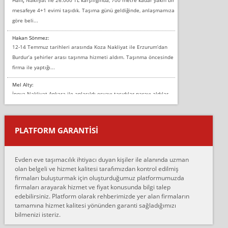
mesafeye 4+1 evimi taşıdık. Taşıma günü geldiğinde, anlaşmamıza
göre beli...
Hakan Sönmez:
12-14 Temmuz tarihleri arasında Koza Nakliyat ile Erzurum’dan
Burdur’a şehirler arası taşınma hizmeti aldım. Taşınma öncesinde
firma ile yaptığı...
Mel Alty:
İnova Nakliyat Ankara ile anlaşıldı eşyayı taşıdılar parayı aldılar.
Salon duvarına bir baktım birisi boydan alüminyum renkli bantı
yapıştırm...
PLATFORM GARANTİSİ
Murat:
Merhaba, bu firmayı bir arkadaş tavsiyesi üzerine tercih ettim,
hiçbir sıkıntı yaşanmayacağını ve kendilerinin çok titiz
Evden eve taşımacılık ihtiyacı duyan kişiler ile alanında uzman
çalıştıklarını, müş...
olan belgeli ve hizmet kalitesi tarafımızdan kontrol edilmiş
firmaları buluşturmak için oluşturduğumuz platformumuzda
Ahmet:
firmaları arayarak hizmet ve fiyat konusunda bilgi talep
Lüleburgaz güngünes evden eve naklyat eşyalarımı taşımak için
edebilirsiniz. Platform olarak rehberimizde yer alan firmaların
anlaştık sabah eve geldiklerinde de eşyalarımı düzgün şekilde
tamamına hizmet kalitesi yönünden garanti sağladığımızı
sarcaz demelerine r...
bilmenizi isteriz.
mehmet güldü: