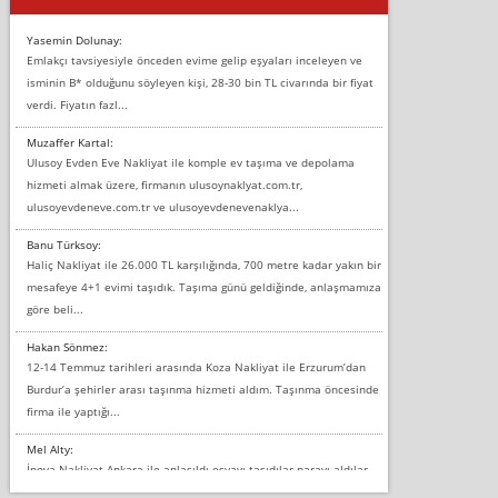
Yasemin Dolunay:
Emlakçı tavsiyesiyle önceden evime gelip eşyaları inceleyen ve
isminin B* olduğunu söyleyen kişi, 28-30 bin TL civarında bir fiyat
verdi. Fiyatın fazl...
Muzaffer Kartal:
Ulusoy Evden Eve Nakliyat ile komple ev taşıma ve depolama
hizmeti almak üzere, firmanın ulusoynaklyat.com.tr,
ulusoyevdeneve.com.tr ve ulusoyevdenevenaklya...
Banu Türksoy:
Haliç Nakliyat ile 26.000 TL karşılığında, 700 metre kadar yakın bir
mesafeye 4+1 evimi taşıdık. Taşıma günü geldiğinde, anlaşmamıza
göre beli...
Hakan Sönmez:
12-14 Temmuz tarihleri arasında Koza Nakliyat ile Erzurum’dan
Burdur’a şehirler arası taşınma hizmeti aldım. Taşınma öncesinde
firma ile yaptığı...
Mel Alty:
İnova Nakliyat Ankara ile anlaşıldı eşyayı taşıdılar parayı aldılar.
Salon duvarına bir baktım birisi boydan alüminyum renkli bantı