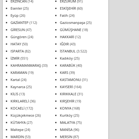
ERZİNCAN
(14)
ERZURUM
(91)
Esenler
(25)
ESKİŞEHİR
(60)
Eyüp
(26)
Fatih
(24)
GAZİANTEP
(112)
Gaziosmanpaşa
(25)
GİRESUN
(47)
GÜMÜŞHANE
(18)
Güngören
(24)
HAKKARİ
(12)
HATAY
(50)
IĞDIR
(43)
ISPARTA
(82)
İSTANBUL
(3.522)
İZMİR
(551)
Kadıköy
(25)
KAHRAMANMARAŞ
(33)
KARABÜK
(40)
KARAMAN
(19)
KARS
(39)
Kartal
(24)
KASTAMONU
(31)
Kaynarca
(25)
KAYSERİ
(164)
KİLİS
(13)
KIRIKKALE
(31)
KIRKLARELİ
(36)
KIRŞEHİR
(19)
KOCAELİ
(172)
KONYA
(168)
Küçükçekmece
(26)
Kurtköy
(25)
KÜTAHYA
(27)
MALATYA
(75)
Maltepe
(24)
MANİSA
(96)
MARDİN
(53)
MERSİN
(87)