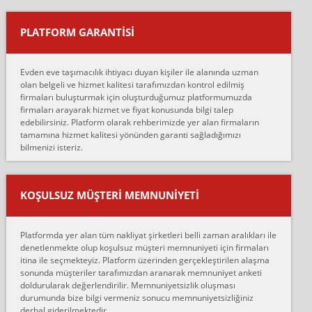
yapıştırm...
PLATFORM GARANTİSİ
Murat:
Merhaba, bu firmayı bir arkadaş tavsiyesi üzerine tercih ettim,
hiçbir sıkıntı yaşanmayacağını ve kendilerinin çok titiz
Evden eve taşımacılık ihtiyacı duyan kişiler ile alanında uzman
çalıştıklarını, müş...
olan belgeli ve hizmet kalitesi tarafımızdan kontrol edilmiş
firmaları buluşturmak için oluşturduğumuz platformumuzda
Ahmet:
firmaları arayarak hizmet ve fiyat konusunda bilgi talep
Lüleburgaz güngünes evden eve naklyat eşyalarımı taşımak için
edebilirsiniz. Platform olarak rehberimizde yer alan firmaların
anlaştık sabah eve geldiklerinde de eşyalarımı düzgün şekilde
tamamına hizmet kalitesi yönünden garanti sağladığımızı
sarcaz demelerine r...
bilmenizi isteriz.
mehmet güldü:
Ankara ALİCANLAR NAKLİYAT Tutarsız ve ticari ahlak problemleri
var verdikleri fiyat teklifini arttırdılar. Sonrasında taşıma gününde
KOŞULSUZ MÜŞTERI MEMNUNIYETI
oldukça tutarsı...
Erol:
Platformda yer alan tüm nakliyat şirketleri belli zaman aralıkları ile
Ankara Alicanlar naklyat tel 5465524025. 2600 TL'ye ankaradan
denetlenmekte olup koşulsuz müşteri memnuniyeti için firmaları
Konya ya Alicanlar naklyat la anlaştık bu şahıs evin taşınacağı gün
itina ile seçmekteyiz. Platform üzerinden gerçekleştirilen alaşma
fiyatın mazoto gele...
sonunda müşteriler tarafımızdan aranarak memnuniyet anketi
doldurularak değerlendirilir. Memnuniyetsizlik oluşması
Fatih kokmese:
durumunda bize bilgi vermeniz sonucu memnuniyetsizliğiniz
Diyarbakır dan eşyamı getirtmek için anlaştım sözleşme yaptım.
derhal giderilmektedir.