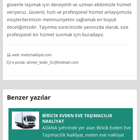
güvenle taşımak için deneyimli ve uzman ekibimizle hizmet
veriyoruz. Güvenli, hızlı ve profesyonel hizmet anlayışımızla
müşterilerimizin memnuniyetini sağlamak en büyük
önceliğimizdir. Taşınma sürecinizde yanınızda olarak, size
profesyonel bir hizmet sunmak için buradayız.
web: evdiznakliyat.com
e-posta:
ahmet_tedik_01@hotmail.com
Benzer yazılar
BİRİCİK EVDEN EVE TAŞIMACILIK
NAKLİYAT
ADANA şehrinde yer alan Bi̇ri̇ci̇k Evden Eve
Taşimacilik Nakli̇yat, evden eve nakliyat