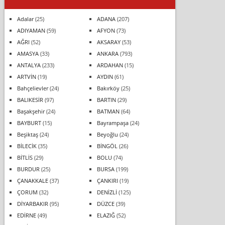
Adalar
(25)
ADANA
(207)
ADIYAMAN
(59)
AFYON
(73)
AĞRI
(52)
AKSARAY
(53)
AMASYA
(33)
ANKARA
(793)
ANTALYA
(233)
ARDAHAN
(15)
ARTVİN
(19)
AYDIN
(61)
Bahçelievler
(24)
Bakırköy
(25)
BALIKESİR
(97)
BARTIN
(29)
Başakşehir
(24)
BATMAN
(64)
BAYBURT
(15)
Bayrampaşa
(24)
Beşiktaş
(24)
Beyoğlu
(24)
BİLECİK
(35)
BİNGÖL
(26)
BİTLİS
(29)
BOLU
(74)
BURDUR
(25)
BURSA
(199)
ÇANAKKALE
(37)
ÇANKIRI
(19)
ÇORUM
(32)
DENİZLİ
(125)
DİYARBAKIR
(95)
DÜZCE
(39)
EDİRNE
(49)
ELAZIĞ
(52)