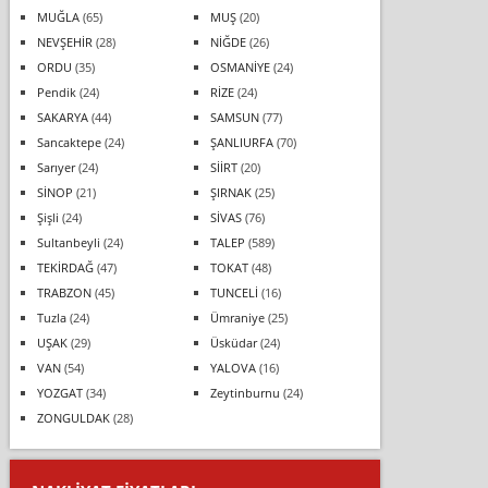
MUĞLA
(65)
MUŞ
(20)
NEVŞEHİR
(28)
NİĞDE
(26)
ORDU
(35)
OSMANİYE
(24)
Pendik
(24)
RİZE
(24)
SAKARYA
(44)
SAMSUN
(77)
Sancaktepe
(24)
ŞANLIURFA
(70)
Sarıyer
(24)
SİİRT
(20)
SİNOP
(21)
ŞIRNAK
(25)
Şişli
(24)
SİVAS
(76)
Sultanbeyli
(24)
TALEP
(589)
TEKİRDAĞ
(47)
TOKAT
(48)
TRABZON
(45)
TUNCELİ
(16)
Tuzla
(24)
Ümraniye
(25)
UŞAK
(29)
Üsküdar
(24)
VAN
(54)
YALOVA
(16)
YOZGAT
(34)
Zeytinburnu
(24)
ZONGULDAK
(28)