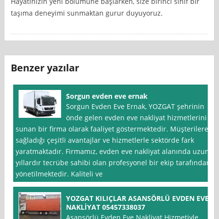
Hayatınızın yeni bölümüne başlarken, size birinci sınıf bir
taşıma deneyimi sunmaktan gurur duyuyoruz.
Benzer yazılar
Sorgun evden eve ernak
Sorgun Evden Eve Ernak, YOZGAT şehrinin
önde gelen evden eve nakliyat hizmetlerini
sunan bir firma olarak faaliyet göstermektedir. Müşterilere
sağladığı çeşitli avantajlar ve hizmetlerle sektörde fark
yaratmaktadır. Firmamız, evden eve nakliyat alanında uzun
yıllardır tecrübe sahibi olan profesyonel bir ekip tarafından
yönetilmektedir. Kaliteli ve
YOZGAT KILIÇLAR ASANSÖRLÜ EVDEN EVE
NAKLİYAT 05457338037
Asansörlü Evden Eve Nakliyat Hizmetiyle