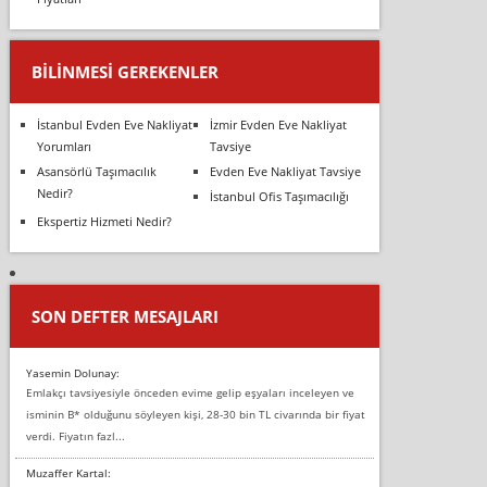
BILINMESI GEREKENLER
İstanbul Evden Eve Nakliyat
İzmir Evden Eve Nakliyat
Yorumları
Tavsiye
Asansörlü Taşımacılık
Evden Eve Nakliyat Tavsiye
Nedir?
İstanbul Ofis Taşımacılığı
Ekspertiz Hizmeti Nedir?
SON DEFTER MESAJLARI
Yasemin Dolunay:
Emlakçı tavsiyesiyle önceden evime gelip eşyaları inceleyen ve
isminin B* olduğunu söyleyen kişi, 28-30 bin TL civarında bir fiyat
verdi. Fiyatın fazl...
Muzaffer Kartal: