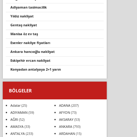
adiyaman tasimacilik
yıldız nakliyat
gentaş nakliyat
mani̇sa öz ev taş
esenler nakliye fiyatları
ankara hancıoğlu nakliyat
eskişehir ercan nakliyat
konyadan antalyaya 2+1 yarın
BÖLGELER
Adalar
(25)
ADANA
(207)
ADIYAMAN
(59)
AFYON
(73)
AĞRI
(52)
AKSARAY
(53)
AMASYA
(33)
ANKARA
(793)
ANTALYA
(233)
ARDAHAN
(15)