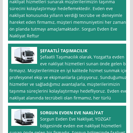
nakliyat hizmetleri sunarak müşterilerimizin taşınma
sürecini kolaylaştırmayı hedeflemektedir. Evden eve
nakliyat konusunda yılların verdiği tecrübe ve deneyimle
hareket eden firmamız, müşteri memnuniyetini her zaman
ön planda tutmayı amaçlamaktadır. Sorgun Evden Eve
Nakliyat Reftur
ŞEFAATLİ TAŞIMACILIK
Şefaatli Taşımacılık olarak, Yozgat‘ta evden
eve nakliyat hizmetleri sunan önde gelen bir
firmayız. Müşterilerimize en iyi kalitede hizmet sunmak için
profesyonel ekip ve ekipmanlarla çalışıyoruz. Sunduğumuz
hizmetler ve sağladığımız avantajlarla, müşterilerimizin
taşınma süreçlerini kolaylaştırmayı hedefliyoruz. Evden eve
nakliyat alanında tecrübeli olan firmamız, her türlü
SORGUN EVDEN EVE NAKLİYAT
Sorgun Evden Eve Nakliyat, YOZGAT
bölgesinde evden eve nakliyat hizmetleri
sunan önde gelen bir firmadır. Sorgun bölgesinde faaliyet