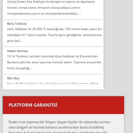
Ulusoy Evden Eve Nakliyat ile komple ev taşıma ve depolama
hizmeti almak üzere, firmanın ulusoynaklyat.com.tr,
ulusoyevdeneve.com.tr ve ulusoyevdenevenaklya...
Banu Türksoy:
Haliç Nakliyat ile 26.000 TL karşılığında, 700 metre kadar yakın bir
mesafeye 4+1 evimi taşıdık. Taşıma günü geldiğinde, anlaşmamıza
göre beli...
Hakan Sönmez:
12-14 Temmuz tarihleri arasında Koza Nakliyat ile Erzurum’dan
Burdur’a şehirler arası taşınma hizmeti aldım. Taşınma öncesinde
firma ile yaptığı...
Mel Alty:
İnova Nakliyat Ankara ile anlaşıldı eşyayı taşıdılar parayı aldılar.
Salon duvarına bir baktım birisi boydan alüminyum renkli bantı
yapıştırm...
PLATFORM GARANTİSİ
Murat:
Merhaba, bu firmayı bir arkadaş tavsiyesi üzerine tercih ettim,
hiçbir sıkıntı yaşanmayacağını ve kendilerinin çok titiz
Evden eve taşımacılık ihtiyacı duyan kişiler ile alanında uzman
çalıştıklarını, müş...
olan belgeli ve hizmet kalitesi tarafımızdan kontrol edilmiş
firmaları buluşturmak için oluşturduğumuz platformumuzda
Ahmet: