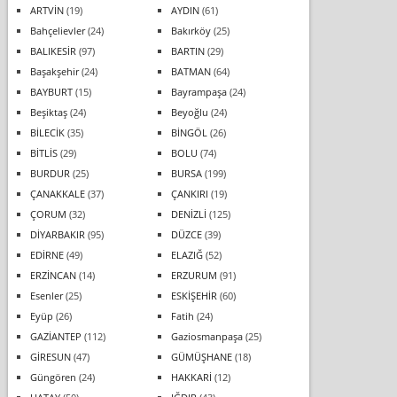
ARTVİN
(19)
AYDIN
(61)
Bahçelievler
(24)
Bakırköy
(25)
BALIKESİR
(97)
BARTIN
(29)
Başakşehir
(24)
BATMAN
(64)
BAYBURT
(15)
Bayrampaşa
(24)
Beşiktaş
(24)
Beyoğlu
(24)
BİLECİK
(35)
BİNGÖL
(26)
BİTLİS
(29)
BOLU
(74)
BURDUR
(25)
BURSA
(199)
ÇANAKKALE
(37)
ÇANKIRI
(19)
ÇORUM
(32)
DENİZLİ
(125)
DİYARBAKIR
(95)
DÜZCE
(39)
EDİRNE
(49)
ELAZIĞ
(52)
ERZİNCAN
(14)
ERZURUM
(91)
Esenler
(25)
ESKİŞEHİR
(60)
Eyüp
(26)
Fatih
(24)
GAZİANTEP
(112)
Gaziosmanpaşa
(25)
GİRESUN
(47)
GÜMÜŞHANE
(18)
Güngören
(24)
HAKKARİ
(12)