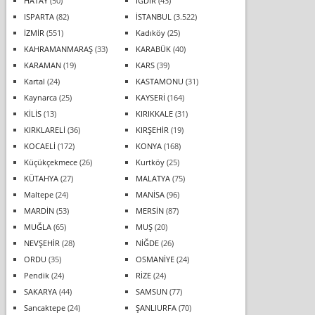
HATAY
(50)
IĞDIR
(43)
ISPARTA
(82)
İSTANBUL
(3.522)
İZMİR
(551)
Kadıköy
(25)
KAHRAMANMARAŞ
(33)
KARABÜK
(40)
KARAMAN
(19)
KARS
(39)
Kartal
(24)
KASTAMONU
(31)
Kaynarca
(25)
KAYSERİ
(164)
KİLİS
(13)
KIRIKKALE
(31)
KIRKLARELİ
(36)
KIRŞEHİR
(19)
KOCAELİ
(172)
KONYA
(168)
Küçükçekmece
(26)
Kurtköy
(25)
KÜTAHYA
(27)
MALATYA
(75)
Maltepe
(24)
MANİSA
(96)
MARDİN
(53)
MERSİN
(87)
MUĞLA
(65)
MUŞ
(20)
NEVŞEHİR
(28)
NİĞDE
(26)
ORDU
(35)
OSMANİYE
(24)
Pendik
(24)
RİZE
(24)
SAKARYA
(44)
SAMSUN
(77)
Sancaktepe
(24)
ŞANLIURFA
(70)