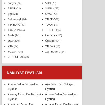
Sarıyer
(24)
SİİRT
(20)
SİNOP
(21)
ŞIRNAK
(25)
Şişli
(24)
SİVAS
(76)
Sultanbeyli
(24)
TALEP
(589)
TEKİRDAĞ
(47)
TOKAT
(48)
TRABZON
(45)
TUNCELİ
(16)
Tuzla
(24)
Ümraniye
(25)
UŞAK
(29)
Üsküdar
(24)
VAN
(54)
YALOVA
(16)
YOZGAT
(34)
Zeytinburnu
(24)
ZONGULDAK
(28)
NAKLIYAT FIYATLARI
Adana Evden Eve Nakliyat
Ağrı Evden Eve Nakliyat
Fiyatları
Fiyatları
Aksaray Evden Eve Nakliyat
Ankara Evden Eve Nakliyat
Fiyatları
Fiyatları
Adıyaman Evden Eve
Antalya Evden Eve Nakliyat