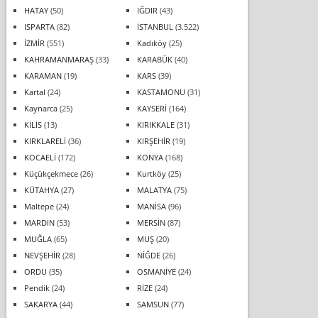
HATAY
(50)
IĞDIR
(43)
ISPARTA
(82)
İSTANBUL
(3.522)
İZMİR
(551)
Kadıköy
(25)
KAHRAMANMARAŞ
(33)
KARABÜK
(40)
KARAMAN
(19)
KARS
(39)
Kartal
(24)
KASTAMONU
(31)
Kaynarca
(25)
KAYSERİ
(164)
KİLİS
(13)
KIRIKKALE
(31)
KIRKLARELİ
(36)
KIRŞEHİR
(19)
KOCAELİ
(172)
KONYA
(168)
Küçükçekmece
(26)
Kurtköy
(25)
KÜTAHYA
(27)
MALATYA
(75)
Maltepe
(24)
MANİSA
(96)
MARDİN
(53)
MERSİN
(87)
MUĞLA
(65)
MUŞ
(20)
NEVŞEHİR
(28)
NİĞDE
(26)
ORDU
(35)
OSMANİYE
(24)
Pendik
(24)
RİZE
(24)
SAKARYA
(44)
SAMSUN
(77)