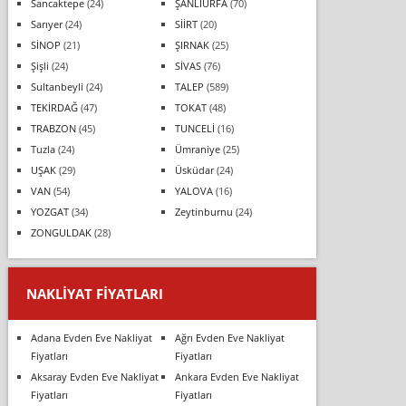
Sancaktepe
(24)
ŞANLIURFA
(70)
Sarıyer
(24)
SİİRT
(20)
SİNOP
(21)
ŞIRNAK
(25)
Şişli
(24)
SİVAS
(76)
Sultanbeyli
(24)
TALEP
(589)
TEKİRDAĞ
(47)
TOKAT
(48)
TRABZON
(45)
TUNCELİ
(16)
Tuzla
(24)
Ümraniye
(25)
UŞAK
(29)
Üsküdar
(24)
VAN
(54)
YALOVA
(16)
YOZGAT
(34)
Zeytinburnu
(24)
ZONGULDAK
(28)
NAKLIYAT FIYATLARI
Adana Evden Eve Nakliyat
Ağrı Evden Eve Nakliyat
Fiyatları
Fiyatları
Aksaray Evden Eve Nakliyat
Ankara Evden Eve Nakliyat
Fiyatları
Fiyatları