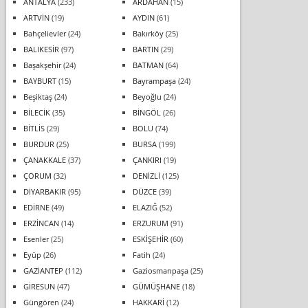
ANTALYA
(233)
ARDAHAN
(15)
ARTVİN
(19)
AYDIN
(61)
Bahçelievler
(24)
Bakırköy
(25)
BALIKESİR
(97)
BARTIN
(29)
Başakşehir
(24)
BATMAN
(64)
BAYBURT
(15)
Bayrampaşa
(24)
Beşiktaş
(24)
Beyoğlu
(24)
BİLECİK
(35)
BİNGÖL
(26)
BİTLİS
(29)
BOLU
(74)
BURDUR
(25)
BURSA
(199)
ÇANAKKALE
(37)
ÇANKIRI
(19)
ÇORUM
(32)
DENİZLİ
(125)
DİYARBAKIR
(95)
DÜZCE
(39)
EDİRNE
(49)
ELAZIĞ
(52)
ERZİNCAN
(14)
ERZURUM
(91)
Esenler
(25)
ESKİŞEHİR
(60)
Eyüp
(26)
Fatih
(24)
GAZİANTEP
(112)
Gaziosmanpaşa
(25)
GİRESUN
(47)
GÜMÜŞHANE
(18)
Güngören
(24)
HAKKARİ
(12)