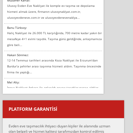
Muzaffer Kartal:
Ulusoy Evden Eve Nakliyat ile komple ev taşıma ve depolama
hizmeti almak üzere, firmanın ulusoynaklyat.com.tr,
ulusoyevdeneve.com.tr ve ulusoyevdenevenaklya...
Banu Türksoy:
Haliç Nakliyat ile 26.000 TL karşılığında, 700 metre kadar yakın bir
mesafeye 4+1 evimi taşıdık. Taşıma günü geldiğinde, anlaşmamıza
göre beli...
Hakan Sönmez:
12-14 Temmuz tarihleri arasında Koza Nakliyat ile Erzurum’dan
Burdur’a şehirler arası taşınma hizmeti aldım. Taşınma öncesinde
firma ile yaptığı...
Mel Alty:
İnova Nakliyat Ankara ile anlaşıldı eşyayı taşıdılar parayı aldılar.
Salon duvarına bir baktım birisi boydan alüminyum renkli bantı
yapıştırm...
PLATFORM GARANTİSİ
Murat:
Merhaba, bu firmayı bir arkadaş tavsiyesi üzerine tercih ettim,
hiçbir sıkıntı yaşanmayacağını ve kendilerinin çok titiz
Evden eve taşımacılık ihtiyacı duyan kişiler ile alanında uzman
çalıştıklarını, müş...
olan belgeli ve hizmet kalitesi tarafımızdan kontrol edilmiş