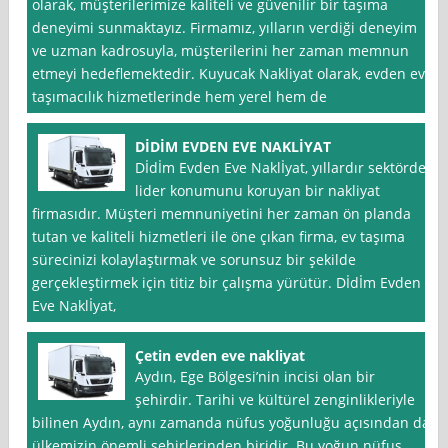
olarak, müşterilerimize kaliteli ve güvenilir bir taşıma
deneyimi sunmaktayız. Firmamız, yılların verdiği deneyim
ve uzman kadrosuyla, müşterilerini her zaman memnun
etmeyi hedeflemektedir. Kuyucak Nakliyat olarak, evden eve
taşımacılık hizmetlerinde hem yerel hem de
DİDİM EVDEN EVE NAKLİYAT
Dİdİm Evden Eve Naklİyat, yıllardır sektörde
lider konumunu koruyan bir nakliyat
firmasıdır. Müşteri memnuniyetini her zaman ön planda
tutan ve kaliteli hizmetleri ile öne çıkan firma, ev taşıma
sürecinizi kolaylaştırmak ve sorunsuz bir şekilde
gerçekleştirmek için titiz bir çalışma yürütür. Dİdİm Evden
Eve Naklİyat,
Çetin evden eve nakliyat
Aydın, Ege Bölgesi’nin incisi olan bir
şehirdir. Tarihi ve kültürel zenginlikleriyle
bilinen Aydın, aynı zamanda nüfus yoğunluğu açısından da
ülkemizin önemli şehirlerinden biridir. Bu yoğun nüfus,