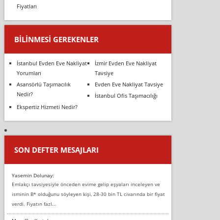
Fiyatları
BILINMESI GEREKENLER
İstanbul Evden Eve Nakliyat
İzmir Evden Eve Nakliyat
Yorumları
Tavsiye
Asansörlü Taşımacılık
Evden Eve Nakliyat Tavsiye
Nedir?
İstanbul Ofis Taşımacılığı
Ekspertiz Hizmeti Nedir?
SON DEFTER MESAJLARI
Yasemin Dolunay:
Emlakçı tavsiyesiyle önceden evime gelip eşyaları inceleyen ve
isminin B* olduğunu söyleyen kişi, 28-30 bin TL civarında bir fiyat
verdi. Fiyatın fazl...