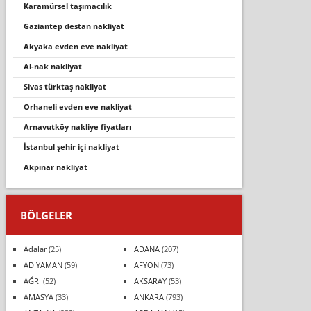
karamürsel taşimacilik
gaziantep destan nakliyat
akyaka evden eve nakliyat
al-nak nakliyat
sivas türktaş nakliyat
orhaneli̇ evden eve nakli̇yat
arnavutköy nakliye fiyatları
i̇stanbul şehi̇r i̇çi̇ nakli̇yat
akpınar nakliyat
BÖLGELER
Adalar
(25)
ADANA
(207)
ADIYAMAN
(59)
AFYON
(73)
AĞRI
(52)
AKSARAY
(53)
AMASYA
(33)
ANKARA
(793)