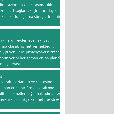
rdir. Gaziantep Özer Taşımacılık
izmetleri sağlamak için buradayız.
arak en zorlu taşınma süreçlerini dahi
 yıllardır evden eve nakliyat
firma olarak hizmet vermektedir.
li, güvenilir ve profesyonel hizmet
mnuniyetini her zaman en ön planda
in taşınması
at
 olarak, Gaziantep ve çevresinde
 sunan öncü bir firma olarak öne
kaliteli hizmetler sağlamak adına her
ma süreci oldukça zahmetli ve stresli