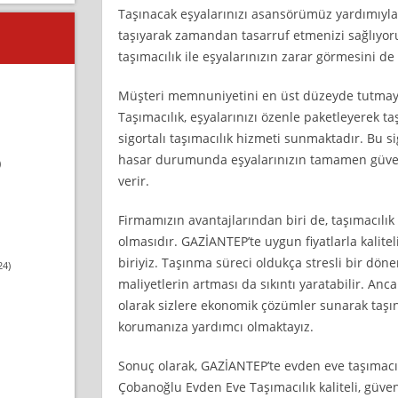
Taşınacak eşyalarınızı asansörümüz yardımıyla 
taşıyarak zamandan tasarruf etmenizi sağlıyo
taşımacılık ile eşyalarınızın zarar görmesini de
Müşteri memnuniyetini en üst düzeyde tutmay
Taşımacılık, eşyalarınızı özenle paketleyerek t
sigortalı taşımacılık hizmeti sunmaktadır. Bu si
hasar durumunda eşyalarınızın tamamen güve
)
verir.
Firmamızın avantajlarından biri de, taşımacılı
olmasıdır. GAZİANTEP’te uygun fiyatlarla kalit
biriyiz. Taşınma süreci oldukça stresli bir döne
24)
maliyetlerin artması da sıkıntı yaratabilir. An
olarak sizlere ekonomik çözümler sunarak taşı
korumanıza yardımcı olmaktayız.
Sonuç olarak, GAZİANTEP’te evden eve taşımacıl
Çobanoğlu Evden Eve Taşımacılık kaliteli, güven