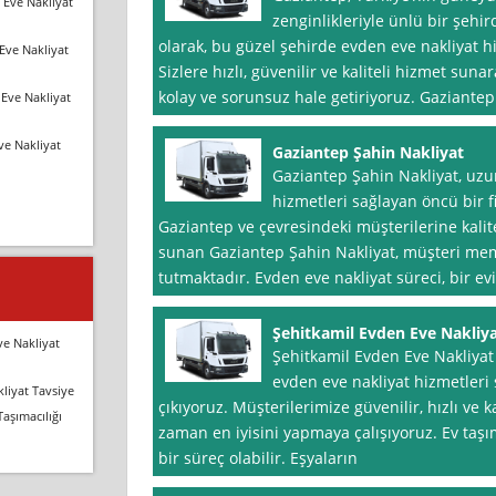
 Eve Nakliyat
zenginlikleriyle ünlü bir şehi
olarak, bu güzel şehirde evden eve nakliyat h
Eve Nakliyat
Sizlere hızlı, güvenilir ve kaliteli hizmet sun
kolay ve sorunsuz hale getiriyoruz. Gaziantep
Eve Nakliyat
ve Nakliyat
Gaziantep Şahin Nakliyat
Gaziantep Şahin Nakliyat, uzun
hizmetleri sağlayan öncü bir 
Gaziantep ve çevresindeki müşterilerine kalite
sunan Gaziantep Şahin Nakliyat, müşteri me
tutmaktadır. Evden eve nakliyat süreci, bir ev
Şehitkamil Evden Eve Nakliy
ve Nakliyat
Şehitkamil Evden Eve Nakliyat
evden eve nakliyat hizmetleri
liyat Tavsiye
çıkıyoruz. Müşterilerimize güvenilir, hızlı ve 
Taşımacılığı
zaman en iyisini yapmaya çalışıyoruz. Ev taşı
bir süreç olabilir. Eşyaların