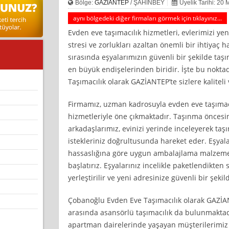
Bölge:
GAZİANTEP
/ ŞAHİNBEY
Üyelik Tarihi: 20 
aynı bölgedeki diğer firmaları görmek için tıklayınız...
Evden eve taşımacılık hizmetleri, evlerimizi yen
stresi ve zorlukları azaltan önemli bir ihtiyaç 
sırasında eşyalarımızın güvenli bir şekilde taşı
en büyük endişelerinden biridir. İşte bu nokt
Taşımacılık olarak GAZİANTEP’te sizlere kaliteli
Firmamız, uzman kadrosuyla evden eve taşımac
hizmetleriyle öne çıkmaktadır. Taşınma öncesi
arkadaşlarımız, evinizi yerinde inceleyerek taşı
istekleriniz doğrultusunda hareket eder. Eşyala
hassaslığına göre uygun ambalajlama malzemel
başlatırız. Eşyalarınız incelikle paketlendikten
yerleştirilir ve yeni adresinize güvenli bir şekild
Çobanoğlu Evden Eve Taşımacılık olarak GAZİ
arasında asansörlü taşımacılık da bulunmaktadı
apartman dairelerinde yaşayan müşterilerimiz i