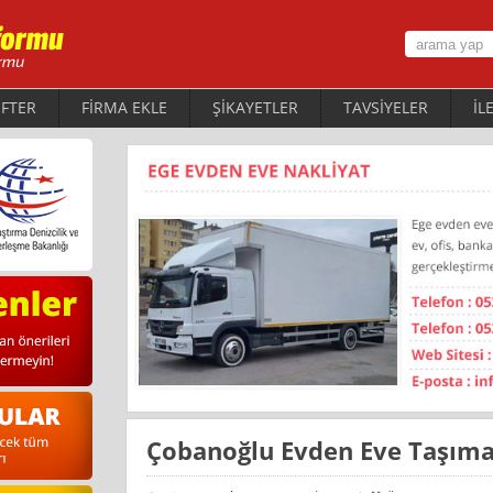
FTER
FİRMA EKLE
ŞİKAYETLER
TAVSİYELER
İL
Çobanoğlu Evden Eve Taşıma