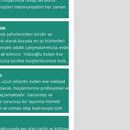
k ihtiyacınıza cevap veriyoruz.
, müşteri memnuniyetini her zaman
lık
ük şehirlerinden biridir ve
ık olarak burada en iyi hizmetleri
yeti odaklı çalışmalarımızla, evden
ak biliniriz. Yıldızoğlu Evden Eve
zla birlikte müşterilerimize hızlı,
t
 uzun yıllardır evden eve nakliyat
olarak, müşterilerine profesyonel ve
maçlamaktadır. Gaziantep ve
 ve sorunsuz bir taşınma hizmeti
li ve uzman ekip kadrosuyla tüm
oğusunda yer alan tarihi ve kültürel