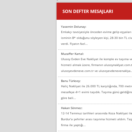
SON DEFTER MESAJLARI
Yasemin Dolunay:
Emlakçı tavsiyesiyle önceden evime gelip eşyaları
isminin B* olduğunu söyleyen kişi, 28-30 bin TL civ
verdi. Fiyatın fazl...
Muzaffer Kartal:
Ulusoy Evden Eve Nakliyat ile komple ev taşıma 
hizmeti almak üzere, firmanın ulusoynaklyat.com.t
ulusoyevdeneve.com.tr ve ulusoyevdenevenaklya..
Banu Türksoy:
Haliç Nakliyat ile 26.000 TL karşılığında, 700 metr
mesafeye 4+1 evimi taşıdık. Taşıma günü geldiği
göre beli...
Hakan Sönmez:
12-14 Temmuz tarihleri arasında Koza Nakliyat il
Burdur’a şehirler arası taşınma hizmeti aldım. T
firma ile yaptığı...