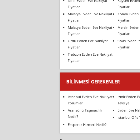
İzmir Evden Eve Nakliyat
Kayseri Evden
Fiyatları
Fiyatları
Malatya Evden Eve Nakliyat
Konya Evden 
Fiyatları
Fiyatları
Malatya Evden Eve Nakliyat
Mersin Evden 
Fiyatları
Fiyatları
Ordu Evden Eve Nakliyat
Sivas Evden E
Fiyatları
Fiyatları
Trabzon Evden Eve Nakliyat
Fiyatları
BILINMESI GEREKENLER
İstanbul Evden Eve Nakliyat
İzmir Evden E
Yorumları
Tavsiye
Asansörlü Taşımacılık
Evden Eve Nak
Nedir?
İstanbul Ofis 
Ekspertiz Hizmeti Nedir?