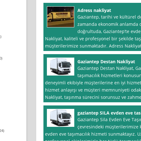
Adress nakliyat
Gaziantep, tarihi ve kültürel 
zamanda ekonomik anlamda da 
doğrultuda, Gaziantep’te evde
)
Nakliyat, kaliteli ve profesyonel bir şekilde ta
müşterilerimize sunmaktadır. Adress Nakliyat o
0)
Gaziantep Destan Nakliyat
Gaziantep Destan Nakliyat, Ga
taşımacılık hizmetleri konusu
deneyimli ekibiyle müşterilerine en iyi hizmeti
hizmet anlayışı ve müşteri memnuniyeti odakl
Nakliyat, taşınma sürecini sorunsuz ve zahme
gaziantep SILA evden eve tas
Gaziantep Sila Evden Eve Taşı
çevresindeki müşterilerimize ka
24)
evden eve taşımacılık hizmeti sunmaktayız. 