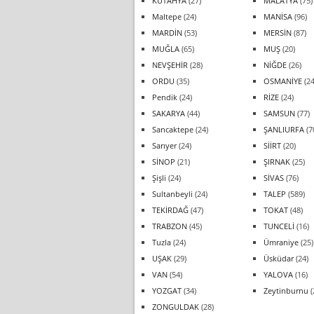
KÜTAHYA
(27)
MALATYA
(75)
Maltepe
(24)
MANİSA
(96)
MARDİN
(53)
MERSİN
(87)
MUĞLA
(65)
MUŞ
(20)
NEVŞEHİR
(28)
NİĞDE
(26)
ORDU
(35)
OSMANİYE
(24
Pendik
(24)
RİZE
(24)
SAKARYA
(44)
SAMSUN
(77)
Sancaktepe
(24)
ŞANLIURFA
(7
Sarıyer
(24)
SİİRT
(20)
SİNOP
(21)
ŞIRNAK
(25)
Şişli
(24)
SİVAS
(76)
Sultanbeyli
(24)
TALEP
(589)
TEKİRDAĞ
(47)
TOKAT
(48)
TRABZON
(45)
TUNCELİ
(16)
Tuzla
(24)
Ümraniye
(25)
UŞAK
(29)
Üsküdar
(24)
VAN
(54)
YALOVA
(16)
YOZGAT
(34)
Zeytinburnu
(
ZONGULDAK
(28)