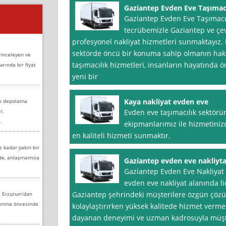
Gaziantep Evden Eve Taşımac
Gaziantep Evden Eve Taşımacıl
tecrübemizle Gaziantep ve çe
profesyonel nakliyat hizmetleri sunmaktayız.
sektörde öncü bir konuma sahip olmanın hakl
 inceleyen ve
taşımacılık hizmetleri, insanların hayatında ön
arında bir fiyat
yeni bir
Kaya nakliyat evden eve
ve depolama
r,
Evden eve taşımacılık sektörü
.
ekipmanlarımız ile hizmetiniz
en kaliteli hizmeti sunmaktır.
e kadar yakın bir
nde, anlaşmamıza
Gaziantep evden eve nakliyt
Gaziantep Evden Eve Nakliyat
evden eve nakliyat alanında lid
Gaziantep şehrindeki müşterilere özgün çözü
e Erzurum’dan
aşınma öncesinde
kolaylaştırırken yüksek kalitede hizmet verme
dayanan deneyimi ve uzman kadrosuyla müşte