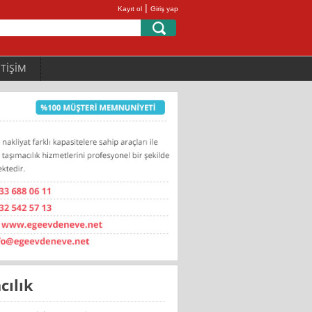
|
Kayıt ol
Giriş yap
ETİŞİM
cılık