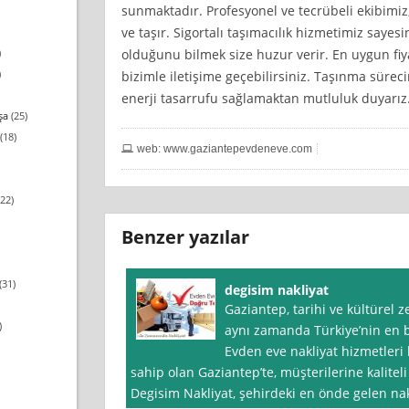
sunmaktadır. Profesyonel ve tecrübeli ekibimiz, 
ve taşır. Sigortalı taşımacılık hizmetimiz sayes
olduğunu bilmek size huzur verir. En uygun fiya
)
)
bizimle iletişime geçebilirsiniz. Taşınma süreci
enerji tasarrufu sağlamaktan mutluluk duyarız
şa
(25)
(18)
web: www.gaziantepevdeneve.com
22)
Benzer yazılar
(31)
degisim nakliyat
Gaziantep, tarihi ve kültürel ze
)
aynı zamanda Türkiye’nin en b
Evden eve nakliyat hizmetleri
sahip olan Gaziantep’te, müşterilerine kalite
Degisim Nakliyat, şehirdeki en önde gelen nak