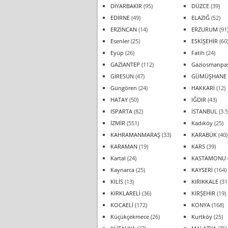
DİYARBAKIR
(95)
DÜZCE
(39)
EDİRNE
(49)
ELAZIĞ
(52)
ERZİNCAN
(14)
ERZURUM
(91
Esenler
(25)
ESKİŞEHİR
(60
Eyüp
(26)
Fatih
(24)
GAZİANTEP
(112)
Gaziosmanpa
GİRESUN
(47)
GÜMÜŞHANE
Güngören
(24)
HAKKARİ
(12)
HATAY
(50)
IĞDIR
(43)
ISPARTA
(82)
İSTANBUL
(3.5
İZMİR
(551)
Kadıköy
(25)
KAHRAMANMARAŞ
(33)
KARABÜK
(40)
KARAMAN
(19)
KARS
(39)
Kartal
(24)
KASTAMONU
Kaynarca
(25)
KAYSERİ
(164)
KİLİS
(13)
KIRIKKALE
(31
KIRKLARELİ
(36)
KIRŞEHİR
(19)
KOCAELİ
(172)
KONYA
(168)
Küçükçekmece
(26)
Kurtköy
(25)