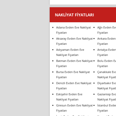
NAKLIYAT FIYATLARI
Adana Evden Eve Nakliyat
Ağrı Evden Ev
Fiyatları
Fiyatları
Aksaray Evden Eve Nakliyat
Ankara Evden 
Fiyatları
Fiyatları
Adıyaman Evden Eve
Antalya Evden
Nakliyat Fiyatları
Fiyatları
Batman Evden Eve Nakliyat
Bolu Evden Ev
Fiyatları
Fiyatları
Bursa Evden Eve Nakliyat
Çanakkale Ev
Fiyatları
Nakliyat Fiyatl
Denizli Evden Eve Nakliyat
Diyarbakır Ev
Fiyatları
Nakliyat Fiyatl
Eskişehir Evden Eve
Gaziantep Ev
Nakliyat Fiyatları
Nakliyat Fiyatl
Giresun Evden Eve Nakliyat
İstanbul Evde
Fiyatları
Fiyatları