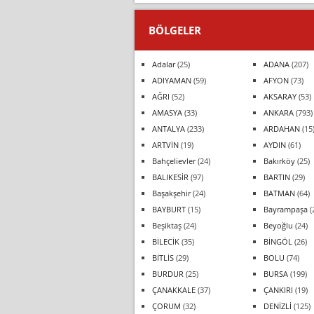
BÖLGELER
Adalar
(25)
ADANA
(207)
ADIYAMAN
(59)
AFYON
(73)
AĞRI
(52)
AKSARAY
(53)
AMASYA
(33)
ANKARA
(793)
ANTALYA
(233)
ARDAHAN
(15
ARTVİN
(19)
AYDIN
(61)
Bahçelievler
(24)
Bakırköy
(25)
BALIKESİR
(97)
BARTIN
(29)
Başakşehir
(24)
BATMAN
(64)
BAYBURT
(15)
Bayrampaşa
(
Beşiktaş
(24)
Beyoğlu
(24)
BİLECİK
(35)
BİNGÖL
(26)
BİTLİS
(29)
BOLU
(74)
BURDUR
(25)
BURSA
(199)
ÇANAKKALE
(37)
ÇANKIRI
(19)
ÇORUM
(32)
DENİZLİ
(125)