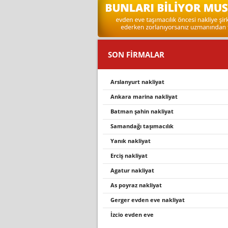
SON FİRMALAR
arslanyurt nakliyat
ankara marina nakliyat
batman şahin nakliyat
samandaği taşimacilik
yanık nakliyat
erciş nakliyat
agatur nakliyat
as poyraz nakliyat
gerger evden eve nakli̇yat
i̇zcio evden eve