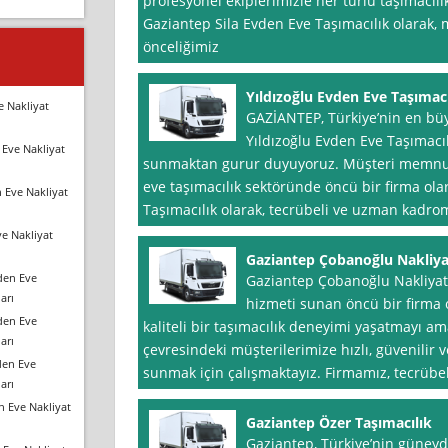
profesyonel ekiplerimizle her türlü taşımacılı
Gaziantep Sila Evden Eve Taşımacılık olarak
önceliğimiz
Yıldızoğlu Evden Eve Taşımacı
e Nakliyat
GAZİANTEP, Türkiye’nin en büy
Yıldızoğlu Evden Eve Taşımacıl
Eve Nakliyat
sunmaktan gurur duyuyoruz. Müşteri memnuni
eve taşımacılık sektöründe öncü bir firma olar
 Eve Nakliyat
Taşımacılık olarak, tecrübeli ve uzman kadromu
e Nakliyat
Gaziantep Çobanoğlu Nakliya
den Eve
Gaziantep Çobanoğlu Nakliyat,
arı
hizmeti sunan öncü bir firma 
den Eve
kaliteli bir taşımacılık deneyimi yaşatmayı a
arı
çevresindeki müşterilerimize hızlı, güvenilir
den Eve
sunmak için çalışmaktayız. Firmamız, tecrübe
arı
n Eve Nakliyat
Gaziantep Özer Taşımacılık
Gaziantep, Türkiye’nin güneyd