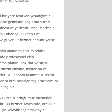
Mart 2015
Telefon:
i bir yere taşırken yaşadığımız
haline gelmiştir. Taşınma süreci
nması ve yerleştirilmesi, herkesin
ada Çobanoğlu Evden Eve
 ve güvenilir hizmetler sunuyoruz.
ılık alanında çözüm odaklı
nde profesyonel ekip
nma planını hazırlar ve sizin
rınızın cinsine, miktarına ve
eri kullanarak taşınma sürecini
 sonra özel tasarlanmış araçlarımıza
e taşınır.
ANTEP’te sunduğumuz hizmetler
r. Bu hizmet sayesinde, özellikle
çin kolaylık sağlamaktayız.