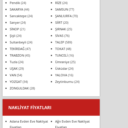
Pendik
(24)
RİZE
(24)
SAKARYA
(44)
SAMSUN
(77)
Sancaktepe
(24)
ŞANLIURFA
(70)
Sarıyer
(24)
SİİRT
(20)
SİNOP
(21)
ŞIRNAK
(25)
Şişli
(24)
SİVAS
(76)
Sultanbeyli
(24)
TALEP
(589)
TEKİRDAĞ
(47)
TOKAT
(48)
TRABZON
(45)
TUNCELİ
(16)
Tuzla
(24)
Ümraniye
(25)
UŞAK
(29)
Üsküdar
(24)
VAN
(54)
YALOVA
(16)
YOZGAT
(34)
Zeytinburnu
(24)
ZONGULDAK
(28)
NAKLIYAT FIYATLARI
Adana Evden Eve Nakliyat
Ağrı Evden Eve Nakliyat
Fiyatları
Fiyatları