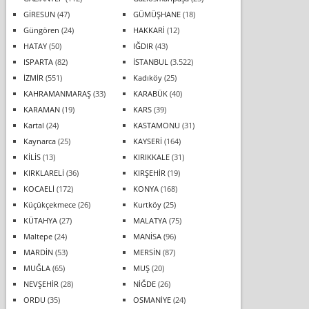
GİRESUN
(47)
GÜMÜŞHANE
(18)
Güngören
(24)
HAKKARİ
(12)
HATAY
(50)
IĞDIR
(43)
ISPARTA
(82)
İSTANBUL
(3.522)
İZMİR
(551)
Kadıköy
(25)
KAHRAMANMARAŞ
(33)
KARABÜK
(40)
KARAMAN
(19)
KARS
(39)
Kartal
(24)
KASTAMONU
(31)
Kaynarca
(25)
KAYSERİ
(164)
KİLİS
(13)
KIRIKKALE
(31)
KIRKLARELİ
(36)
KIRŞEHİR
(19)
KOCAELİ
(172)
KONYA
(168)
Küçükçekmece
(26)
Kurtköy
(25)
KÜTAHYA
(27)
MALATYA
(75)
Maltepe
(24)
MANİSA
(96)
MARDİN
(53)
MERSİN
(87)
MUĞLA
(65)
MUŞ
(20)
NEVŞEHİR
(28)
NİĞDE
(26)
ORDU
(35)
OSMANİYE
(24)