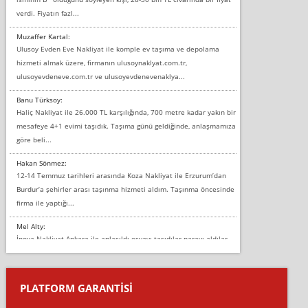
verdi. Fiyatın fazl...
Muzaffer Kartal:
Ulusoy Evden Eve Nakliyat ile komple ev taşıma ve depolama
hizmeti almak üzere, firmanın ulusoynaklyat.com.tr,
ulusoyevdeneve.com.tr ve ulusoyevdenevenaklya...
Banu Türksoy:
Haliç Nakliyat ile 26.000 TL karşılığında, 700 metre kadar yakın bir
mesafeye 4+1 evimi taşıdık. Taşıma günü geldiğinde, anlaşmamıza
göre beli...
Hakan Sönmez:
12-14 Temmuz tarihleri arasında Koza Nakliyat ile Erzurum’dan
Burdur’a şehirler arası taşınma hizmeti aldım. Taşınma öncesinde
firma ile yaptığı...
Mel Alty:
İnova Nakliyat Ankara ile anlaşıldı eşyayı taşıdılar parayı aldılar.
Salon duvarına bir baktım birisi boydan alüminyum renkli bantı
yapıştırm...
PLATFORM GARANTİSİ
Murat:
Merhaba, bu firmayı bir arkadaş tavsiyesi üzerine tercih ettim,