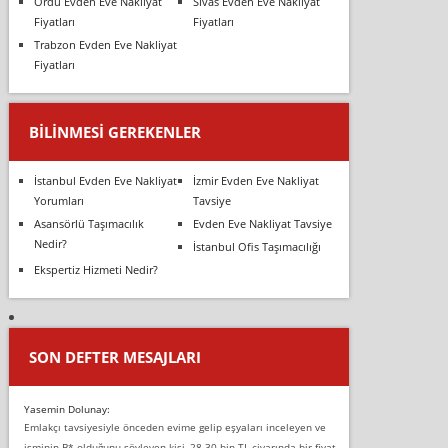
Ordu Evden Eve Nakliyat
Sivas Evden Eve Nakliyat
Fiyatları
Fiyatları
Trabzon Evden Eve Nakliyat
Fiyatları
BILINMESI GEREKENLER
İstanbul Evden Eve Nakliyat
İzmir Evden Eve Nakliyat
Yorumları
Tavsiye
Asansörlü Taşımacılık
Evden Eve Nakliyat Tavsiye
Nedir?
İstanbul Ofis Taşımacılığı
Ekspertiz Hizmeti Nedir?
SON DEFTER MESAJLARI
Yasemin Dolunay:
Emlakçı tavsiyesiyle önceden evime gelip eşyaları inceleyen ve
isminin B* olduğunu söyleyen kişi, 28-30 bin TL civarında bir fiyat