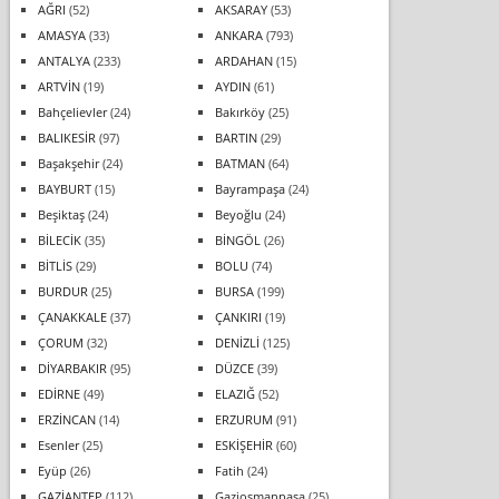
AĞRI
(52)
AKSARAY
(53)
AMASYA
(33)
ANKARA
(793)
ANTALYA
(233)
ARDAHAN
(15)
ARTVİN
(19)
AYDIN
(61)
Bahçelievler
(24)
Bakırköy
(25)
BALIKESİR
(97)
BARTIN
(29)
Başakşehir
(24)
BATMAN
(64)
BAYBURT
(15)
Bayrampaşa
(24)
Beşiktaş
(24)
Beyoğlu
(24)
BİLECİK
(35)
BİNGÖL
(26)
BİTLİS
(29)
BOLU
(74)
BURDUR
(25)
BURSA
(199)
ÇANAKKALE
(37)
ÇANKIRI
(19)
ÇORUM
(32)
DENİZLİ
(125)
DİYARBAKIR
(95)
DÜZCE
(39)
EDİRNE
(49)
ELAZIĞ
(52)
ERZİNCAN
(14)
ERZURUM
(91)
Esenler
(25)
ESKİŞEHİR
(60)
Eyüp
(26)
Fatih
(24)
GAZİANTEP
(112)
Gaziosmanpaşa
(25)