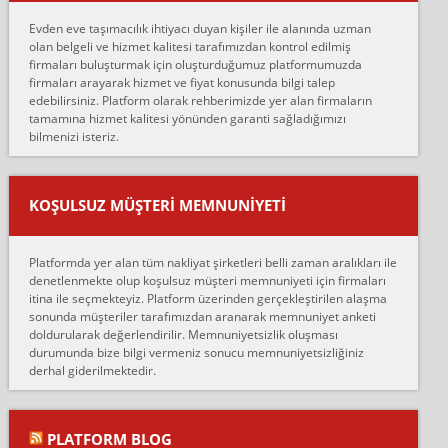
hiçbir sıkıntı yaşanmayacağını ve kendilerinin çok titiz
Evden eve taşımacılık ihtiyacı duyan kişiler ile alanında uzman
çalıştıklarını, müş...
olan belgeli ve hizmet kalitesi tarafımızdan kontrol edilmiş
firmaları buluşturmak için oluşturduğumuz platformumuzda
Ahmet:
firmaları arayarak hizmet ve fiyat konusunda bilgi talep
Lüleburgaz güngünes evden eve naklyat eşyalarımı taşımak için
edebilirsiniz. Platform olarak rehberimizde yer alan firmaların
anlaştık sabah eve geldiklerinde de eşyalarımı düzgün şekilde
tamamına hizmet kalitesi yönünden garanti sağladığımızı
sarcaz demelerine r...
bilmenizi isteriz.
mehmet güldü:
Ankara ALİCANLAR NAKLİYAT Tutarsız ve ticari ahlak problemleri
var verdikleri fiyat teklifini arttırdılar. Sonrasında taşıma gününde
KOŞULSUZ MÜŞTERI MEMNUNIYETI
oldukça tutarsı...
Erol:
Platformda yer alan tüm nakliyat şirketleri belli zaman aralıkları ile
Ankara Alicanlar naklyat tel 5465524025. 2600 TL'ye ankaradan
denetlenmekte olup koşulsuz müşteri memnuniyeti için firmaları
Konya ya Alicanlar naklyat la anlaştık bu şahıs evin taşınacağı gün
itina ile seçmekteyiz. Platform üzerinden gerçekleştirilen alaşma
fiyatın mazoto gele...
sonunda müşteriler tarafımızdan aranarak memnuniyet anketi
doldurularak değerlendirilir. Memnuniyetsizlik oluşması
Fatih kokmese:
durumunda bize bilgi vermeniz sonucu memnuniyetsizliğiniz
Diyarbakır dan eşyamı getirtmek için anlaştım sözleşme yaptım.
derhal giderilmektedir.
Son anda fiyat artırdılar.. mecburiyetten tasittim.. bu kişiler ağrılı
Ankara merk...
Ali:
PLATFORM BLOG