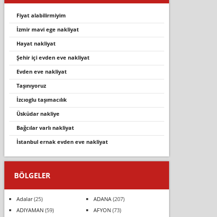
fiyat alabilirmiyim
i̇zmir mavi ege nakliyat
hayat nakliyat
şehir içi evden eve nakliyat
evden eve nakliyat
taşınıyoruz
i̇zcıoglu taşımacılık
üsküdar nakli̇ye
bağcılar varlı nakliyat
i̇stanbul ernak evden eve nakli̇yat
BÖLGELER
Adalar
(25)
ADANA
(207)
ADIYAMAN
(59)
AFYON
(73)