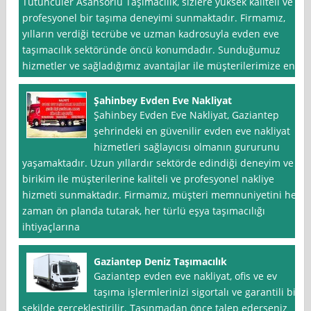
Tütüncüler Asansörlü Taşımacılık, sizlere yüksek kaliteli ve
profesyonel bir taşıma deneyimi sunmaktadır. Firmamız,
yılların verdiği tecrübe ve uzman kadrosuyla evden eve
taşımacılık sektöründe öncü konumdadır. Sunduğumuz
hizmetler ve sağladığımız avantajlar ile müşterilerimize en
Şahinbey Evden Eve Nakliyat
Şahinbey Evden Eve Nakliyat, Gaziantep
şehrindeki en güvenilir evden eve nakliyat
hizmetleri sağlayıcısı olmanın gururunu
yaşamaktadır. Uzun yıllardır sektörde edindiği deneyim ve
birikim ile müşterilerine kaliteli ve profesyonel nakliye
hizmeti sunmaktadır. Firmamız, müşteri memnuniyetini her
zaman ön planda tutarak, her türlü eşya taşımacılığı
ihtiyaçlarına
Gaziantep Deniz Taşımacılık
Gaziantep evden eve nakliyat, ofis ve ev
taşıma işlermlerinizi sigortalı ve garantili bir
şekilde gerçekleştirilir. Taşınmadan önce talep ederseniz