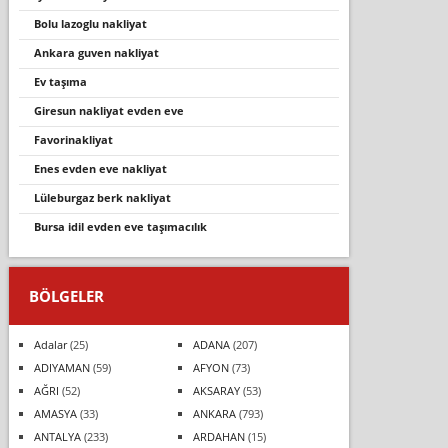
bolu lazoglu nakliyat
ankara guven nakliyat
ev taşıma
giresun nakliyat evden eve
favorinakliyat
enes evden eve nakliyat
lüleburgaz berk nakliyat
bursa i̇dil evden eve taşımacılık
BÖLGELER
Adalar
(25)
ADANA
(207)
ADIYAMAN
(59)
AFYON
(73)
AĞRI
(52)
AKSARAY
(53)
AMASYA
(33)
ANKARA
(793)
ANTALYA
(233)
ARDAHAN
(15)