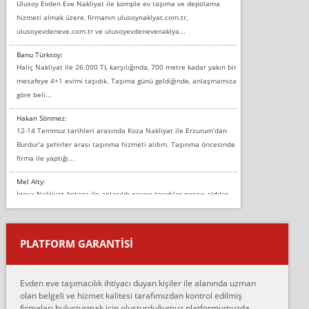
Ulusoy Evden Eve Nakliyat ile komple ev taşıma ve depolama
hizmeti almak üzere, firmanın ulusoynaklyat.com.tr,
ulusoyevdeneve.com.tr ve ulusoyevdenevenaklya...
Banu Türksoy:
Haliç Nakliyat ile 26.000 TL karşılığında, 700 metre kadar yakın bir
mesafeye 4+1 evimi taşıdık. Taşıma günü geldiğinde, anlaşmamıza
göre beli...
Hakan Sönmez:
12-14 Temmuz tarihleri arasında Koza Nakliyat ile Erzurum’dan
Burdur’a şehirler arası taşınma hizmeti aldım. Taşınma öncesinde
firma ile yaptığı...
Mel Alty:
İnova Nakliyat Ankara ile anlaşıldı eşyayı taşıdılar parayı aldılar.
Salon duvarına bir baktım birisi boydan alüminyum renkli bantı
yapıştırm...
PLATFORM GARANTİSİ
Murat:
Merhaba, bu firmayı bir arkadaş tavsiyesi üzerine tercih ettim,
hiçbir sıkıntı yaşanmayacağını ve kendilerinin çok titiz
Evden eve taşımacılık ihtiyacı duyan kişiler ile alanında uzman
çalıştıklarını, müş...
olan belgeli ve hizmet kalitesi tarafımızdan kontrol edilmiş
firmaları buluşturmak için oluşturduğumuz platformumuzda
Ahmet: