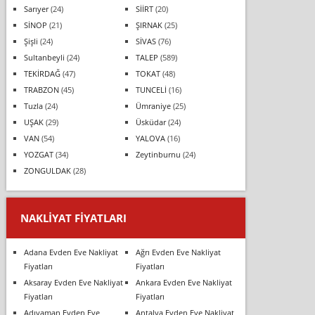
Sarıyer
(24)
SİİRT
(20)
SİNOP
(21)
ŞIRNAK
(25)
Şişli
(24)
SİVAS
(76)
Sultanbeyli
(24)
TALEP
(589)
TEKİRDAĞ
(47)
TOKAT
(48)
TRABZON
(45)
TUNCELİ
(16)
Tuzla
(24)
Ümraniye
(25)
UŞAK
(29)
Üsküdar
(24)
VAN
(54)
YALOVA
(16)
YOZGAT
(34)
Zeytinburnu
(24)
ZONGULDAK
(28)
NAKLIYAT FIYATLARI
Adana Evden Eve Nakliyat
Ağrı Evden Eve Nakliyat
Fiyatları
Fiyatları
Aksaray Evden Eve Nakliyat
Ankara Evden Eve Nakliyat
Fiyatları
Fiyatları
Adıyaman Evden Eve
Antalya Evden Eve Nakliyat