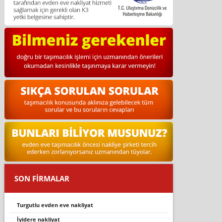
SON FİRMALAR
turgutlu evden eve nakli̇yat
i̇yi̇dere nakli̇yat