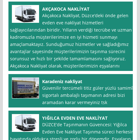
AKÇAKOCA NAKLİYAT
Akçakoca Nakliyat, Düzce’deki önde gelen
evden eve nakliyat hizmetleri
sağlayıcılarından biridir. Yılların verdiği tecrübe ve uzman
kadromuzla müşterilerimize en iyi hizmeti sunmayı
amaçlamaktayız. Sunduğumuz hizmetler ve sağladığımız
avantajlar sayesinde müşterilerimizin taşınma sürecini
sorunsuz ve hızlı bir şekilde tamamlamasını sağlıyoruz.
Akçakoca Nakliyat olarak, müşterilerimizin eşyalarını
Karadeniz nakliyat
Güvenilir tercümeli titiz güler yüzlü samimî
sigortalı ambalajlı taşımanın adresi bizi
aramadan karar vermeyiniz tsk
YIĞILCA EVDEN EVE NAKLİYAT
DÜZCE’de Taşınmanın Güvencesi: Yiğilca
Evden Eve Nakliyat Taşınma süreci herkesin
hayatında oldukça stresli ve zorlu bir dönemdir. Eşyaların