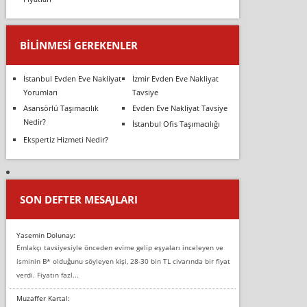
BILINMESI GEREKENLER
İstanbul Evden Eve Nakliyat
İzmir Evden Eve Nakliyat
Yorumları
Tavsiye
Asansörlü Taşımacılık
Evden Eve Nakliyat Tavsiye
Nedir?
İstanbul Ofis Taşımacılığı
Ekspertiz Hizmeti Nedir?
SON DEFTER MESAJLARI
Yasemin Dolunay:
Emlakçı tavsiyesiyle önceden evime gelip eşyaları inceleyen ve
isminin B* olduğunu söyleyen kişi, 28-30 bin TL civarında bir fiyat
verdi. Fiyatın fazl...
Muzaffer Kartal: