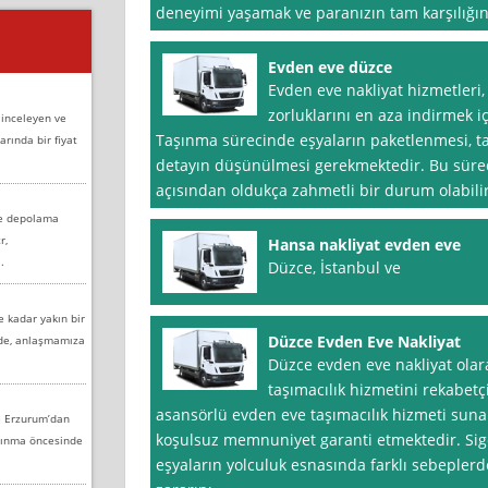
deneyimi yaşamak ve paranızın tam karşılığını
Evden eve düzce
Evden eve nakliyat hizmetleri,
zorluklarını en aza indirmek i
 inceleyen ve
Taşınma sürecinde eşyaların paketlenmesi, taş
arında bir fiyat
detayın düşünülmesi gerekmektedir. Bu süreçt
açısından oldukça zahmetli bir durum olabili
ve depolama
r,
Hansa nakliyat evden eve
.
Düzce, İstanbul ve
e kadar yakın bir
Düzce Evden Eve Nakliyat
nde, anlaşmamıza
Düzce evden eve nakliyat olara
taşımacılık hizmetini rekabetç
asansörlü evden eve taşımacılık hizmeti sun
e Erzurum’dan
koşulsuz memnuniyet garanti etmektedir. Sigo
aşınma öncesinde
eşyaların yolculuk esnasında farklı sebepler