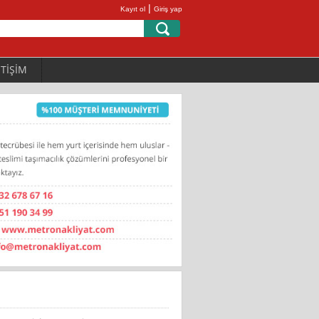
|
Kayıt ol
Giriş yap
ETİŞİM