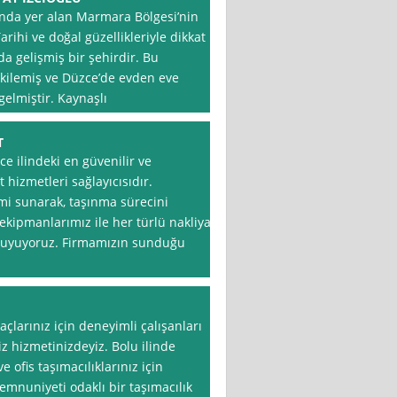
ında yer alan Marmara Bölgesi’nin
arihi ve doğal güzellikleriyle dikkat
 gelişmiş bir şehirdir. Bu
etkilemiş ve Düzce’de evden eve
gelmiştir. Kaynaşlı
T
zce ilindeki en güvenilir ve
 hizmetleri sağlayıcısıdır.
imi sunarak, taşınma sürecini
kipmanlarımız ile her türlü nakliyat
 duyuyoruz. Firmamızın sunduğu
çlarınız için deneyimli çalışanları
iz hizmetinizdeyiz. Bolu ilinde
ofis taşımacılıklarınız için
emnuniyeti odaklı bir taşımacılık