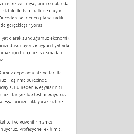
in istek ve ihtiyaçlarını ön planda
sizinle iletişim halinde oluyor,
 Önceden belirlenen plana sadık
lde gerçekleştiriyoruz.
akliyat olarak sunduğumuz ekonomik
binizi düşünüyor ve uygun fiyatlarla
şılamak için bütçenizi sarsmadan
uz.
uğumuz depolama hizmetleri ile
oruz. Taşınma sürecinde
ndayız. Bu nedenle, eşyalarınızı
ızlı bir şekilde teslim ediyoruz.
eşyalarınızı saklayarak sizlere
aliteli ve güvenilir hizmet
unuyoruz. Profesyonel ekibimiz,