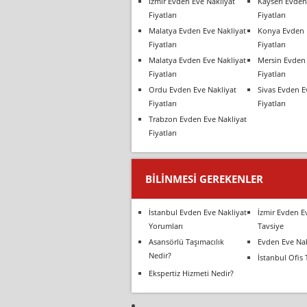
İzmir Evden Eve Nakliyat
Kayseri Evden
Fiyatları
Fiyatları
Malatya Evden Eve Nakliyat
Konya Evden 
Fiyatları
Fiyatları
Malatya Evden Eve Nakliyat
Mersin Evden 
Fiyatları
Fiyatları
Ordu Evden Eve Nakliyat
Sivas Evden E
Fiyatları
Fiyatları
Trabzon Evden Eve Nakliyat
Fiyatları
BILINMESI GEREKENLER
İstanbul Evden Eve Nakliyat
İzmir Evden E
Yorumları
Tavsiye
Asansörlü Taşımacılık
Evden Eve Nak
Nedir?
İstanbul Ofis 
Ekspertiz Hizmeti Nedir?