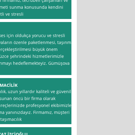
 firmamız, tecrübeli çalışanları ve
hizmeti sunma konusunda kendini
i ve stresli
es için oldukça yorucu ve stresli
şyaların özenle paketlenmesi, taşınma
erçekleştirilmesi büyük önem
üzce şehrindeki hizmetlerimizle
sunmayı hedeflemekteyiz. Gümüşova
İMACİLİK
k, uzun yıllardır kaliteli ve güvenilir
 sunan öncü bir firma olarak
üreçlerinizde profesyonel ekibimizle
ima yanınızdayız. Firmamız, müşteri
taşımacılık
YAT İZCİOĞLU