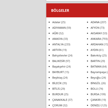
BÖLGELER
Adalar
(25)
ADANA
(207)
ADIYAMAN
(59)
AFYON
(73)
AĞRI
(52)
AKSARAY
(53)
AMASYA
(33)
ANKARA
(793)
ANTALYA
(233)
ARDAHAN
(15
ARTVİN
(19)
AYDIN
(61)
Bahçelievler
(24)
Bakırköy
(25)
BALIKESİR
(97)
BARTIN
(29)
Başakşehir
(24)
BATMAN
(64)
BAYBURT
(15)
Bayrampaşa
(
Beşiktaş
(24)
Beyoğlu
(24)
BİLECİK
(35)
BİNGÖL
(26)
BİTLİS
(29)
BOLU
(74)
BURDUR
(25)
BURSA
(199)
ÇANAKKALE
(37)
ÇANKIRI
(19)
ÇORUM
(32)
DENİZLİ
(125)