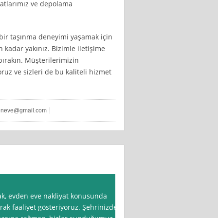
yatlarımız ve depolama
z bir taşınma deneyimi yaşamak için
 kadar yakınız. Bizimle iletişime
bırakın. Müşterilerimizin
z ve sizleri de bu kaliteli hizmet
eneve@gmail.com
ak, evden eve nakliyat konusunda
rak faaliyet gösteriyoruz. Şehrinizde