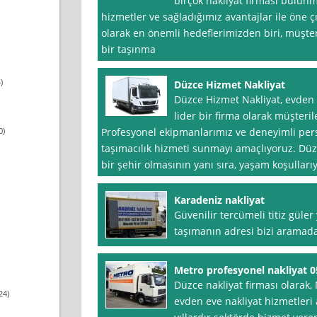
birçok nakliyat firması bulu
hizmetler ve sağladığımız avantajlar ile öne 
olarak en önemli hedeflerimizden biri, müşte
bir taşınma
)
Düzce Hizmet Nakliyat
Düzce Hizmet Nakliyat, evden 
lider bir firma olarak müşteri
0)
Profesyonel ekipmanlarımız ve deneyimli person
taşımacılık hizmeti sunmayı amaçlıyoruz. Düzc
bir şehir olmasının yanı sıra, yaşam koşullarıy
Karadeniz nakliyat
Güvenilir tercümeli titiz güler
taşımanın adresi bizi aramada
Metro profesyonel nakliyat 
Düzce nakliyat firması olarak,
24)
evden eve nakliyat hizmetleri