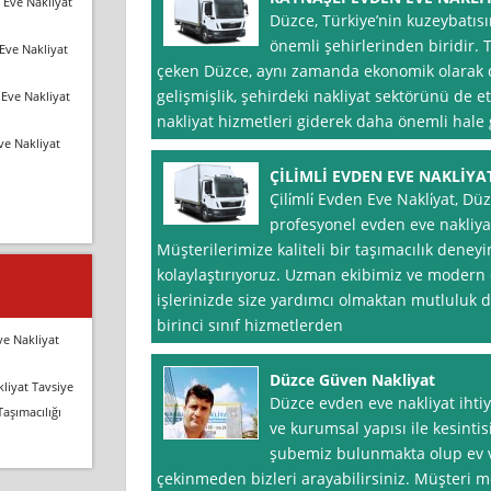
 Eve Nakliyat
Düzce, Türkiye’nin kuzeybatıs
önemli şehirlerinden biridir. T
Eve Nakliyat
çeken Düzce, aynı zamanda ekonomik olarak da
gelişmişlik, şehirdeki nakliyat sektörünü de 
Eve Nakliyat
nakliyat hizmetleri giderek daha önemli hale 
ve Nakliyat
ÇİLİMLİ EVDEN EVE NAKLİYA
Çili̇mli̇ Evden Eve Nakli̇yat, Dü
profesyonel evden eve nakliyat
Müşterilerimize kaliteli bir taşımacılık deney
kolaylaştırıyoruz. Uzman ekibimiz ve modern e
işlerinizde size yardımcı olmaktan mutluluk
birinci sınıf hizmetlerden
ve Nakliyat
Düzce Güven Nakliyat
liyat Tavsiye
Düzce evden eve nakliyat ihtiya
Taşımacılığı
ve kurumsal yapısı ile kesintis
şubemiz bulunmakta olup ev ve 
çekinmeden bizleri arayabilirsiniz. Müşteri m