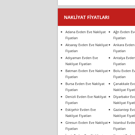
NAKLIYAT FIYATLARI
Adana Evden Eve Nakliyat
Ağrı Evden Ev
Fiyatları
Fiyatları
Aksaray Evden Eve Nakliyat
Ankara Evden 
Fiyatları
Fiyatları
Adıyaman Evden Eve
Antalya Evden
Nakliyat Fiyatları
Fiyatları
Batman Evden Eve Nakliyat
Bolu Evden Ev
Fiyatları
Fiyatları
Bursa Evden Eve Nakliyat
Çanakkale Ev
Fiyatları
Nakliyat Fiyatl
Denizli Evden Eve Nakliyat
Diyarbakır Ev
Fiyatları
Nakliyat Fiyatl
Eskişehir Evden Eve
Gaziantep Ev
Nakliyat Fiyatları
Nakliyat Fiyatl
Giresun Evden Eve Nakliyat
İstanbul Evde
Fiyatları
Fiyatları