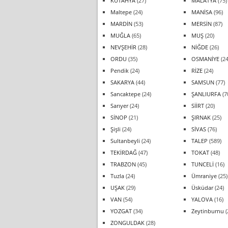
KÜTAHYA
(27)
MALATYA
(75)
Maltepe
(24)
MANİSA
(96)
MARDİN
(53)
MERSİN
(87)
MUĞLA
(65)
MUŞ
(20)
NEVŞEHİR
(28)
NİĞDE
(26)
ORDU
(35)
OSMANİYE
(24
Pendik
(24)
RİZE
(24)
SAKARYA
(44)
SAMSUN
(77)
Sancaktepe
(24)
ŞANLIURFA
(7
Sarıyer
(24)
SİİRT
(20)
SİNOP
(21)
ŞIRNAK
(25)
Şişli
(24)
SİVAS
(76)
Sultanbeyli
(24)
TALEP
(589)
TEKİRDAĞ
(47)
TOKAT
(48)
TRABZON
(45)
TUNCELİ
(16)
Tuzla
(24)
Ümraniye
(25)
UŞAK
(29)
Üsküdar
(24)
VAN
(54)
YALOVA
(16)
YOZGAT
(34)
Zeytinburnu
(
ZONGULDAK
(28)