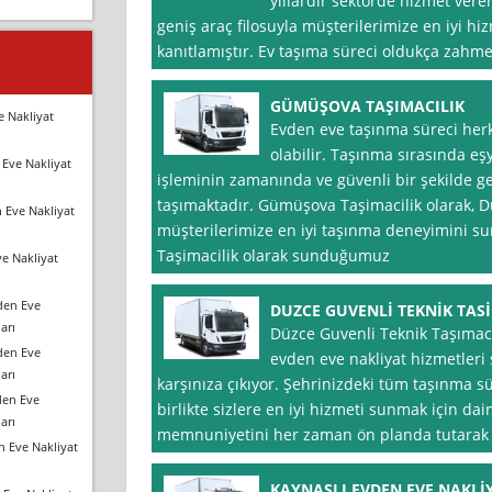
yıllardır sektörde hizmet veren
geniş araç filosuyla müşterilerimize en iyi 
kanıtlamıştır. Ev taşıma süreci oldukça zahmetl
GÜMÜŞOVA TAŞIMACILIK
e Nakliyat
Evden eve taşınma süreci herk
olabilir. Taşınma sırasında e
Eve Nakliyat
işleminin zamanında ve güvenli bir şekilde g
taşımaktadır. Gümüşova Taşimacilik olarak, D
 Eve Nakliyat
müşterilerimize en iyi taşınma deneyimini 
Taşimacilik olarak sunduğumuz
e Nakliyat
den Eve
DUZCE GUVENLİ TEKNİK TAS
arı
Düzce Guvenli Teknik Taşımacılı
den Eve
evden eve nakliyat hizmetleri
arı
karşınıza çıkıyor. Şehrinizdeki tüm taşınma s
den Eve
birlikte sizlere en iyi hizmeti sunmak için da
arı
memnuniyetini her zaman ön planda tutarak 
n Eve Nakliyat
KAYNAŞLI EVDEN EVE NAKLİ