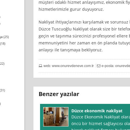
müşteri odaklı hizmet anlayışımız, ekonomik fi
hizmetlerimizle gurur duyuyoruz.
)
Nakliyat ihtiyaçlarınızı karşılamak ve sorunsu
)
Düzce Tuscuoğlu Nakliyat olarak size bir telefon
geçin ve taşınma sürecinizi profesyonel ellere 
şa
(25)
memnuniyetini her zaman en ön planda tutuyoru
(18)
anlayışı ile tanışmaya bekliyoruz.
22)
web: www.onurevdeneve.com.tr
e-posta:
onurevd
(31)
Benzer yazılar
)
Düzce ekonomik nakliyat
Düzce Ekonomik Nakliyat olar
öncü bir hizmet sağlayıcısı ola