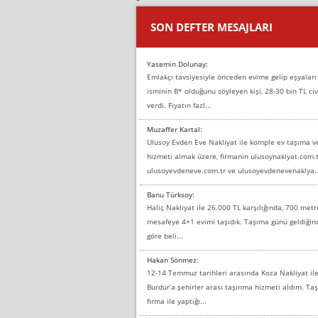
SON DEFTER MESAJLARI
Yasemin Dolunay:
Emlakçı tavsiyesiyle önceden evime gelip eşyaları
isminin B* olduğunu söyleyen kişi, 28-30 bin TL civ
verdi. Fiyatın fazl...
Muzaffer Kartal:
Ulusoy Evden Eve Nakliyat ile komple ev taşıma 
hizmeti almak üzere, firmanın ulusoynaklyat.com.t
ulusoyevdeneve.com.tr ve ulusoyevdenevenaklya..
Banu Türksoy:
Haliç Nakliyat ile 26.000 TL karşılığında, 700 metr
mesafeye 4+1 evimi taşıdık. Taşıma günü geldiği
göre beli...
Hakan Sönmez:
12-14 Temmuz tarihleri arasında Koza Nakliyat il
Burdur’a şehirler arası taşınma hizmeti aldım. T
firma ile yaptığı...