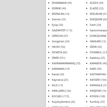
DİYARBAKIR
(95)
DÜZCE
(39)
EDİRNE
(49)
ELAZIĞ
(52)
ERZİNCAN
(14)
ERZURUM
(91
Esenler
(25)
ESKİŞEHİR
(60
Eyüp
(26)
Fatih
(24)
GAZİANTEP
(112)
Gaziosmanpa
GİRESUN
(47)
GÜMÜŞHANE
Güngören
(24)
HAKKARİ
(12)
HATAY
(50)
IĞDIR
(43)
ISPARTA
(82)
İSTANBUL
(3.5
İZMİR
(551)
Kadıköy
(25)
KAHRAMANMARAŞ
(33)
KARABÜK
(40)
KARAMAN
(19)
KARS
(39)
Kartal
(24)
KASTAMONU
Kaynarca
(25)
KAYSERİ
(164)
KİLİS
(13)
KIRIKKALE
(31
KIRKLARELİ
(36)
KIRŞEHİR
(19)
KOCAELİ
(172)
KONYA
(168)
Küçükçekmece
(26)
Kurtköy
(25)