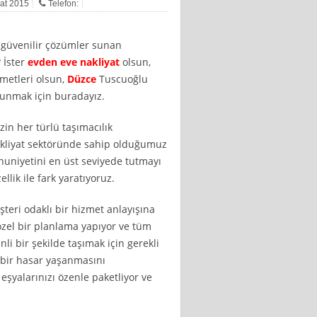
bat 2015
Telefon:
e güvenilir çözümler sunan
 İster
evden eve nakliyat
olsun,
zmetleri olsun,
Düzce
Tuscuoğlu
 sunmak için buradayız.
in her türlü taşımacılık
akliyat sektöründe sahip olduğumuz
niyetini en üst seviyede tutmayı
lik ile fark yaratıyoruz.
teri odaklı bir hizmet anlayışına
özel bir planlama yapıyor ve tüm
enli bir şekilde taşımak için gerekli
 bir hasar yaşanmasını
eşyalarınızı özenle paketliyor ve