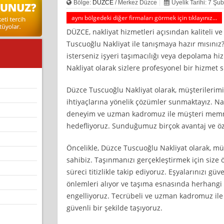
Bölge:
DÜZCE
/ Merkez Düzce
Üyelik Tarihi: 7 Şu
aynı bölgedeki diğer firmaları görmek için tıklayınız...
DÜZCE, nakliyat hizmetleri açısından kaliteli v
Tuscuoğlu Nakliyat ile tanışmaya hazır mısınız?
isterseniz işyeri taşımacılığı veya depolama hi
Nakliyat olarak sizlere profesyonel bir hizmet
Düzce Tuscuoğlu Nakliyat olarak, müşterilerimiz
ihtiyaçlarına yönelik çözümler sunmaktayız. N
deneyim ve uzman kadromuz ile müşteri memnu
hedefliyoruz. Sunduğumuz birçok avantaj ve özel
Öncelikle, Düzce Tuscuoğlu Nakliyat olarak, müş
sahibiz. Taşınmanızı gerçekleştirmek için size 
süreci titizlikle takip ediyoruz. Eşyalarınızı güv
önlemleri alıyor ve taşıma esnasında herhangi
engelliyoruz. Tecrübeli ve uzman kadromuz ile 
güvenli bir şekilde taşıyoruz.