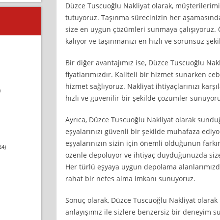
Düzce Tuscuoğlu Nakliyat olarak, müşterilerimiz
tutuyoruz. Taşınma sürecinizin her aşamasında 
size en uygun çözümleri sunmaya çalışıyoruz.
kalıyor ve taşınmanızı en hızlı ve sorunsuz şeki
Bir diğer avantajımız ise, Düzce Tuscuoğlu N
fiyatlarımızdır. Kaliteli bir hizmet sunarken ce
hizmet sağlıyoruz. Nakliyat ihtiyaçlarınızı kar
)
hızlı ve güvenilir bir şekilde çözümler sunuyor
Ayrıca, Düzce Tuscuoğlu Nakliyat olarak sund
eşyalarınızı güvenli bir şekilde muhafaza ediy
eşyalarınızın sizin için önemli olduğunun farkı
24)
özenle depoluyor ve ihtiyaç duyduğunuzda size h
Her türlü eşyaya uygun depolama alanlarımızda 
rahat bir nefes alma imkanı sunuyoruz.
Sonuç olarak, Düzce Tuscuoğlu Nakliyat olarak k
anlayışımız ile sizlere benzersiz bir deneyim s