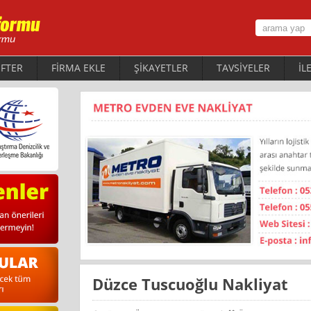
FTER
FİRMA EKLE
ŞİKAYETLER
TAVSİYELER
İL
Düzce Tuscuoğlu Nakliyat