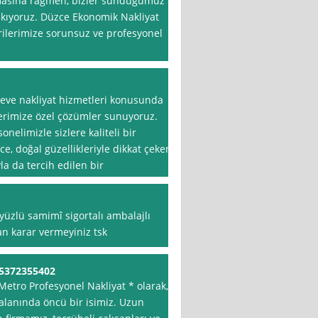
nmasına rağmen, bizler sunduğumuz
çıkıyoruz. Düzce Ekonomik Nakliyat
rilerimize sorunsuz ve profesyonel
eve nakliyat hizmetleri konusunda
lerimize özel çözümler sunuyoruz.
elimizle sizlere kaliteli bir
e, doğal güzellikleriyle dikkat çeken
la da tercih edilen bir
 yüzlü samimî sigortalı ambalajlı
n karar vermeyiniz tsk
05372355402
 Metro Profesyonel Nakliyat * olarak,
 alanında öncü bir isimiz. Uzun