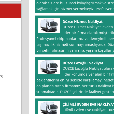
olarak sizlere bu süreci kolaylaştırmak ve stre
sağlamak için hizmet vermekteyiz. Profesyon
Düzce Hizmet Nakliyat
Düzce Hizmet Nakliyat, evden 
lider bir firma olarak müşteri
Profesyonel ekipmanlarımız ve deneyimli person
taşımacılık hizmeti sunmayı amaçlıyoruz. Düzc
)
bir şehir olmasının yanı sıra, yaşam koşullarıy
Düzce Lazoğlu Nakliyat
DÜZCE Lazoğlu Nakliyat olarak
lider konumda yer alan bir fir
24)
beklentilerini en iyi şekilde karşılamayı hed
ön planda tutan firmamız, her türlü nakliyat i
sunmaktadır. DÜZCE şehrinde faaliyet göstere
ÇİLİMLİ EVDEN EVE NAKLİYA
Çili̇mli̇ Evden Eve Nakli̇yat, Dü