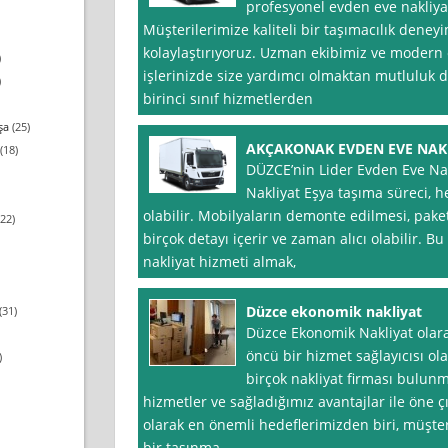
profesyonel evden eve nakliyat
Müşterilerimize kaliteli bir taşımacılık deney
kolaylaştırıyoruz. Uzman ekibimiz ve modern e
)
işlerinizde size yardımcı olmaktan mutluluk
)
birinci sınıf hizmetlerden
şa
(25)
AKÇAKONAK EVDEN EVE NAK
(18)
DÜZCE’nin Lider Evden Eve Na
Nakliyat Eşya taşıma süreci, h
olabilir. Mobilyaların demonte edilmesi, pake
22)
birçok detayı içerir ve zaman alıcı olabilir. 
nakliyat hizmeti almak,
Düzce ekonomik nakliyat
(31)
Düzce Ekonomik Nakliyat olar
öncü bir hizmet sağlayıcısı ola
)
birçok nakliyat firması bulu
hizmetler ve sağladığımız avantajlar ile öne 
olarak en önemli hedeflerimizden biri, müşte
bir taşınma