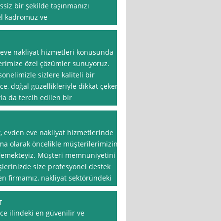
ssiz bir şekilde taşınmanızı
el kadromuz ve
eve nakliyat hizmetleri konusunda
lerimize özel çözümler sunuyoruz.
elimizle sizlere kaliteli bir
e, doğal güzellikleriyle dikkat çeken
la da tercih edilen bir
, evden eve nakliyat hizmetlerinde
ma olarak öncelikle müşterilerimizin
eflemekteyiz. Müşteri memnuniyetini
şlerinizde size profesyonel destek
n firmamız, nakliyat sektöründeki
T
zce ilindeki en güvenilir ve