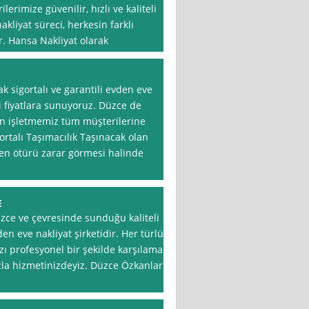
rimize güvenilir, hızlı ve kaliteli
liyat süreci, herkesin farklı
ir. Hansa Nakliyat olarak
k sigortalı ve garantili evden eve
i fiyatlara sunuyoruz. Düzce de
an işletmemiz tüm müşterilerine
rtalı Taşımacılık Taşınacak olan
den ötürü zarar görmesi halinde
E
zce ve çevresinde sunduğu kaliteli
en eve nakliyat şirketidir. Her türlü
ızı profesyonel bir şekilde karşılamak
la hizmetinizdeyiz. Düzce Özkanlar