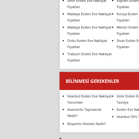
İzmir Evden Eve Nakliyat
Kayseri Evden
Fiyatları
Fiyatları
Malatya Evden Eve Nakliyat
Konya Evden 
Fiyatları
Fiyatları
Malatya Evden Eve Nakliyat
Mersin Evden 
Fiyatları
Fiyatları
Ordu Evden Eve Nakliyat
Sivas Evden E
Fiyatları
Fiyatları
Trabzon Evden Eve Nakliyat
Fiyatları
BILINMESI GEREKENLER
İstanbul Evden Eve Nakliyat
İzmir Evden E
Yorumları
Tavsiye
Asansörlü Taşımacılık
Evden Eve Nak
Nedir?
İstanbul Ofis 
Ekspertiz Hizmeti Nedir?