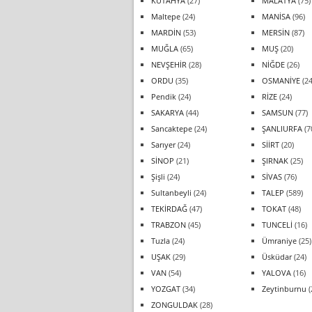
KÜTAHYA
(27)
MALATYA
(75)
Maltepe
(24)
MANİSA
(96)
MARDİN
(53)
MERSİN
(87)
MUĞLA
(65)
MUŞ
(20)
NEVŞEHİR
(28)
NİĞDE
(26)
ORDU
(35)
OSMANİYE
(24
Pendik
(24)
RİZE
(24)
SAKARYA
(44)
SAMSUN
(77)
Sancaktepe
(24)
ŞANLIURFA
(7
Sarıyer
(24)
SİİRT
(20)
SİNOP
(21)
ŞIRNAK
(25)
Şişli
(24)
SİVAS
(76)
Sultanbeyli
(24)
TALEP
(589)
TEKİRDAĞ
(47)
TOKAT
(48)
TRABZON
(45)
TUNCELİ
(16)
Tuzla
(24)
Ümraniye
(25)
UŞAK
(29)
Üsküdar
(24)
VAN
(54)
YALOVA
(16)
YOZGAT
(34)
Zeytinburnu
(
ZONGULDAK
(28)