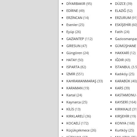
DİYARBAKIR
(95)
DÜZCE
(39)
EDİRNE
(49)
ELAZIĞ
(52)
ERZİNCAN
(14)
ERZURUM
(91
Esenler
(25)
ESKİŞEHİR
(60
Eyüp
(26)
Fatih
(24)
GAZİANTEP
(112)
Gaziosmanpa
GİRESUN
(47)
GÜMÜŞHANE
Güngören
(24)
HAKKARİ
(12)
HATAY
(50)
IĞDIR
(43)
ISPARTA
(82)
İSTANBUL
(3.5
İZMİR
(551)
Kadıköy
(25)
KAHRAMANMARAŞ
(33)
KARABÜK
(40)
KARAMAN
(19)
KARS
(39)
Kartal
(24)
KASTAMONU
Kaynarca
(25)
KAYSERİ
(164)
KİLİS
(13)
KIRIKKALE
(31
KIRKLARELİ
(36)
KIRŞEHİR
(19)
KOCAELİ
(172)
KONYA
(168)
Küçükçekmece
(26)
Kurtköy
(25)