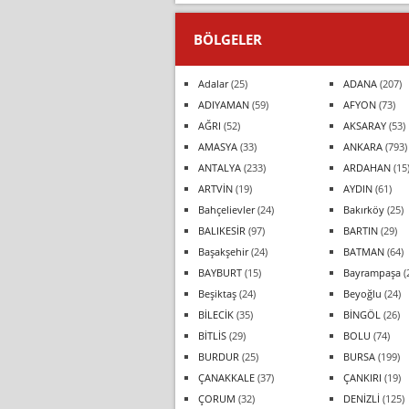
BÖLGELER
Adalar
(25)
ADANA
(207)
ADIYAMAN
(59)
AFYON
(73)
AĞRI
(52)
AKSARAY
(53)
AMASYA
(33)
ANKARA
(793)
ANTALYA
(233)
ARDAHAN
(15
ARTVİN
(19)
AYDIN
(61)
Bahçelievler
(24)
Bakırköy
(25)
BALIKESİR
(97)
BARTIN
(29)
Başakşehir
(24)
BATMAN
(64)
BAYBURT
(15)
Bayrampaşa
(
Beşiktaş
(24)
Beyoğlu
(24)
BİLECİK
(35)
BİNGÖL
(26)
BİTLİS
(29)
BOLU
(74)
BURDUR
(25)
BURSA
(199)
ÇANAKKALE
(37)
ÇANKIRI
(19)
ÇORUM
(32)
DENİZLİ
(125)