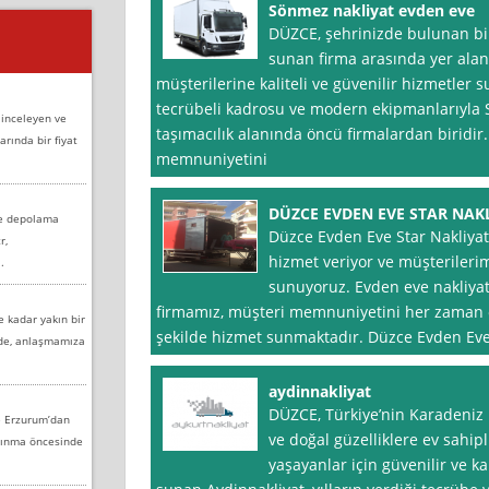
Sönmez nakliyat evden eve
DÜZCE, şehrinizde bulunan bir
sunan firma arasında yer alan 
müşterilerine kaliteli ve güvenilir hizmetler 
tecrübeli kadrosu ve modern ekipmanlarıyla 
 inceleyen ve
taşımacılık alanında öncü firmalardan biridi
arında bir fiyat
memnuniyetini
DÜZCE EVDEN EVE STAR NAK
ve depolama
Düzce Evden Eve Star Nakliyat 
r,
hizmet veriyor ve müşterilerim
.
sunuyoruz. Evden eve nakliya
firmamız, müşteri memnuniyetini her zaman ö
e kadar yakın bir
şekilde hizmet sunmaktadır. Düzce Evden Eve 
nde, anlaşmamıza
aydinnakliyat
DÜZCE, Türkiye’nin Karadeniz 
e Erzurum’dan
ve doğal güzelliklere ev sahipl
aşınma öncesinde
yaşayanlar için güvenilir ve ka