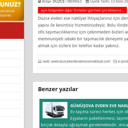
Bölge:
DÜZCE
/ MERKEZ
Üyelik Tarihi: 13 Ekim 2
aynı bölgedeki diğer firmaları görmek için tıklayınız...
Düzce evden eve nakliyat ihtiyaçlarınız için de
yapısı ile kesintisiz hizmetinizdeyiz. Bolu ili
ofis taşımacılıklarınız için çekinmeden bizleri a
memnuniyeti odaklı bir taşımacılık deneyimi ya
almak için sizlere bir telefon kadar yakınız.
web: www.duzcekentevdenevenakliyat.com
e-pos
Benzer yazılar
GÜMÜŞOVA EVDEN EVE NAKL
Ev taşıma süreci herkes için o
Eşyaların paketlenmesi, taşınma
birçok detayla uğraşmak gerekmektedir. Anca