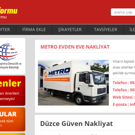
FTER
FİRMA EKLE
ŞİKAYETLER
TAVSİYELER
İL
Düzce Güven Nakliyat