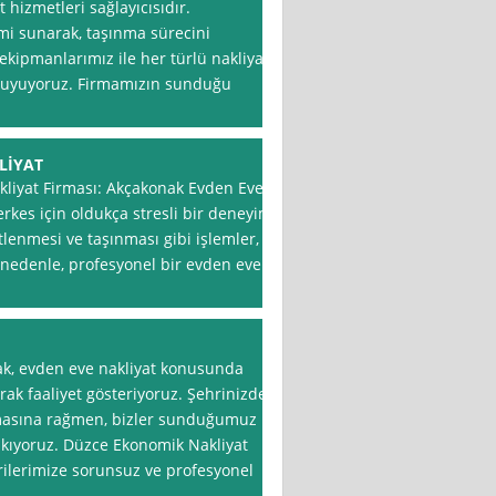
 hizmetleri sağlayıcısıdır.
imi sunarak, taşınma sürecini
kipmanlarımız ile her türlü nakliyat
 duyuyoruz. Firmamızın sunduğu
LİYAT
kliyat Firması: Akçakonak Evden Eve
erkes için oldukça stresli bir deneyim
tlenmesi ve taşınması gibi işlemler,
Bu nedenle, profesyonel bir evden eve
ak, evden eve nakliyat konusunda
rak faaliyet gösteriyoruz. Şehrinizde
nmasına rağmen, bizler sunduğumuz
çıkıyoruz. Düzce Ekonomik Nakliyat
rilerimize sorunsuz ve profesyonel