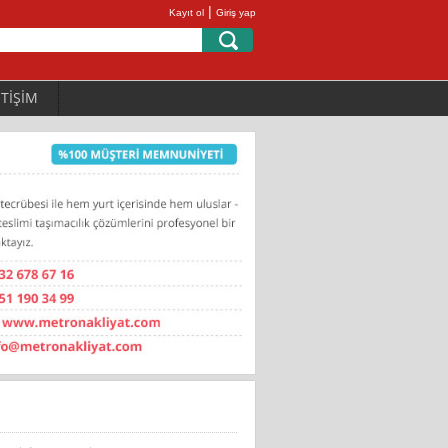
|
Kayıt ol
Giriş yap
ETİŞİM