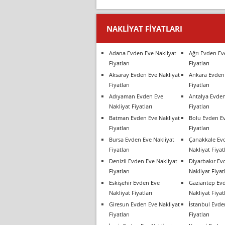
NAKLIYAT FIYATLARI
Adana Evden Eve Nakliyat
Ağrı Evden Ev
Fiyatları
Fiyatları
Aksaray Evden Eve Nakliyat
Ankara Evden 
Fiyatları
Fiyatları
Adıyaman Evden Eve
Antalya Evden
Nakliyat Fiyatları
Fiyatları
Batman Evden Eve Nakliyat
Bolu Evden Ev
Fiyatları
Fiyatları
Bursa Evden Eve Nakliyat
Çanakkale Ev
Fiyatları
Nakliyat Fiyatl
Denizli Evden Eve Nakliyat
Diyarbakır Ev
Fiyatları
Nakliyat Fiyatl
Eskişehir Evden Eve
Gaziantep Ev
Nakliyat Fiyatları
Nakliyat Fiyatl
Giresun Evden Eve Nakliyat
İstanbul Evde
Fiyatları
Fiyatları