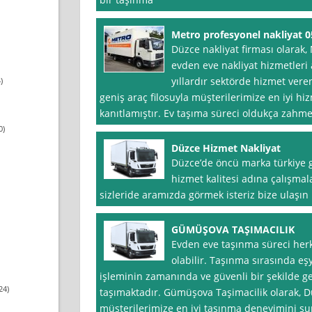
Metro profesyonel nakliyat 
Düzce nakliyat firması olarak,
evden eve nakliyat hizmetleri
yıllardır sektörde hizmet veren
)
geniş araç filosuyla müşterilerimize en iyi 
kanıtlamıştır. Ev taşıma süreci oldukça zahmetl
0)
Düzce Hizmet Nakliyat
Düzce’de öncü marka türkiye g
hizmet kalitesi adına çalışma
sizleride aramızda görmek isteriz bize ulaşın
GÜMÜŞOVA TAŞIMACILIK
Evden eve taşınma süreci herk
olabilir. Taşınma sırasında e
işleminin zamanında ve güvenli bir şekilde g
24)
taşımaktadır. Gümüşova Taşimacilik olarak, D
müşterilerimize en iyi taşınma deneyimini 