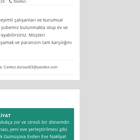
018
Telefon:
neyimli çalışanları ve kurumsal
nde şubemiz bulunmakta olup ev ve
rayabilirsiniz. Müşteri
şamak ve paranızın tam karşılığını
ta:
Cerkez.dursun83@yandex.com
İYAT
ldukça zor ve stresli bir dönemdir.
sı, yeni eve yerleştirilmesi gibi
k Gümüşova Evden Eve Nakli̇yat