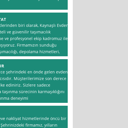
YAT
tlerinden biri olarak, Kaynaşlı Evden
teli ve güvenilir taşımacılık
übe ve profesyonel ekip kadromuz ile
alışıyoruz. Firmamızın sunduğu
şımacılığı, depolama hizmetleri,
UR
zce şehrindeki en önde gelen evden
ıcısıdır. Müşterilerimize son derece
ke ediniriz. Sizlere sadece
a taşınma sürecinin karmaşıklığını
aşınma deneyimi
eve nakliyat hizmetlerinde öncü bir
Şehrinizdeki firmamız, yılların