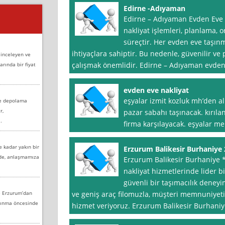
Edirne -Adıyaman
Edirne – Adıyaman Evden Eve 
nakliyat işlemleri, planlama, 
süreçtir. Her evden eve taşın
ihtiyaçlara sahiptir. Bu nedenle, güvenilir ve 
 inceleyen ve
çalışmak önemlidir. Edirne – Adıyaman evden
arında bir fiyat
evden eve nakliyat
eşyalar izmit kozluk mh’den a
ve depolama
r,
pazar sabahı taşınacak. kırıla
.
firma karşılayacak. eşyalar me
e kadar yakın bir
Erzurum Balikesir Burhaniye
nde, anlaşmamıza
Erzurum Balikesir Burhaniye 
nakliyat hizmetlerinde lider bir
güvenli bir taşımacılık deney
e Erzurum’dan
ve geniş araç filomuzla, müşteri memnuniyet
aşınma öncesinde
hizmet veriyoruz. Erzurum Balikesir Burhan