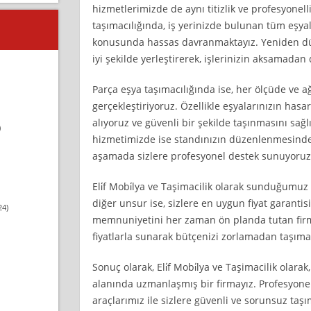
hizmetlerimizde de aynı titizlik ve profesyonelli
taşımacılığında, iş yerinizde bulunan tüm eşy
konusunda hassas davranmaktayız. Yeniden düz
iyi şekilde yerleştirerek, işlerinizin aksamadan
Parça eşya taşımacılığında ise, her ölçüde ve ağ
gerçekleştiriyoruz. Özellikle eşyalarınızın has
alıyoruz ve güvenli bir şekilde taşınmasını sağl
)
hizmetimizde ise standınızın düzenlenmesinde
aşamada sizlere profesyonel destek sunuyoruz
Eli̇f Mobi̇lya ve Taşimacilik olarak sunduğumu
diğer unsur ise, sizlere en uygun fiyat garanti
24)
memnuniyetini her zaman ön planda tutan firma
fiyatlarla sunarak bütçenizi zorlamadan taşıma
Sonuç olarak, Eli̇f Mobi̇lya ve Taşimacilik olara
alanında uzmanlaşmış bir firmayız. Profesyonel
araçlarımız ile sizlere güvenli ve sorunsuz taş