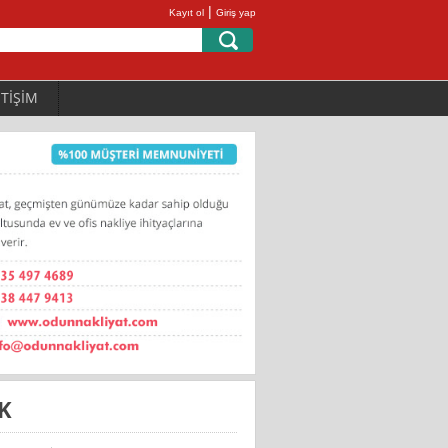
|
Kayıt ol
Giriş yap
ETİŞİM
IK