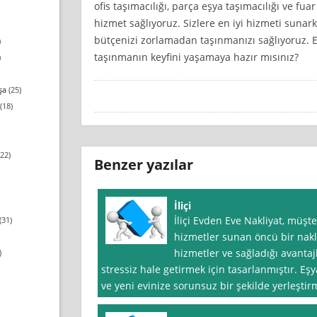
ofis taşımacılığı, parça eşya taşımacılığı ve fua
hizmet sağlıyoruz. Sizlere en iyi hizmeti sunark
bütçenizi zorlamadan taşınmanızı sağlıyoruz. Eli̇
)
taşınmanın keyfini yaşamaya hazır mısınız?
)
şa
(25)
(18)
22)
Benzer yazılar
İliçi
İliçi Evden Eve Nakliyat, müşte
(31)
hizmetler sunan öncü bir nakliy
hizmetler ve sağladığı avantaj
)
stressiz hale getirmek için tasarlanmıştır. Eşy
ve yeni evinize sorunsuz bir şekilde yerleştir