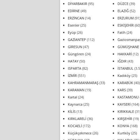
DİYARBAKIR
(95)
DÜZCE
(39)
EDİRNE
(49)
ELAZIĞ
(52)
ERZİNCAN
(14)
ERZURUM
(91
Esenler
(25)
ESKİŞEHİR
(60
Eyüp
(26)
Fatih
(24)
GAZİANTEP
(112)
Gaziosmanpa
GİRESUN
(47)
GÜMÜŞHANE
Güngören
(24)
HAKKARİ
(12)
HATAY
(50)
IĞDIR
(43)
ISPARTA
(82)
İSTANBUL
(3.5
İZMİR
(551)
Kadıköy
(25)
KAHRAMANMARAŞ
(33)
KARABÜK
(40)
KARAMAN
(19)
KARS
(39)
Kartal
(24)
KASTAMONU
Kaynarca
(25)
KAYSERİ
(164)
KİLİS
(13)
KIRIKKALE
(31
KIRKLARELİ
(36)
KIRŞEHİR
(19)
KOCAELİ
(172)
KONYA
(168)
Küçükçekmece
(26)
Kurtköy
(25)