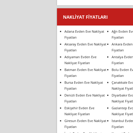
NAKLIYAT FIYATLARI
Adana Evden Eve Nakliyat
Ağrı Evden Ev
Fiyatları
Fiyatları
Aksaray Evden Eve Nakliyat
Ankara Evden 
Fiyatları
Fiyatları
Adıyaman Evden Eve
Antalya Evden
Nakliyat Fiyatları
Fiyatları
Batman Evden Eve Nakliyat
Bolu Evden Ev
Fiyatları
Fiyatları
Bursa Evden Eve Nakliyat
Çanakkale Ev
Fiyatları
Nakliyat Fiyatl
Denizli Evden Eve Nakliyat
Diyarbakır Ev
Fiyatları
Nakliyat Fiyatl
Eskişehir Evden Eve
Gaziantep Ev
Nakliyat Fiyatları
Nakliyat Fiyatl
Giresun Evden Eve Nakliyat
İstanbul Evde
Fiyatları
Fiyatları