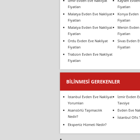
İzmir Evden Eve Nakliyat
Kayseri Evden
Fiyatları
Fiyatları
Malatya Evden Eve Nakliyat
Konya Evden 
Fiyatları
Fiyatları
Malatya Evden Eve Nakliyat
Mersin Evden 
Fiyatları
Fiyatları
Ordu Evden Eve Nakliyat
Sivas Evden E
Fiyatları
Fiyatları
Trabzon Evden Eve Nakliyat
Fiyatları
BILINMESI GEREKENLER
İstanbul Evden Eve Nakliyat
İzmir Evden E
Yorumları
Tavsiye
Asansörlü Taşımacılık
Evden Eve Nak
Nedir?
İstanbul Ofis 
Ekspertiz Hizmeti Nedir?