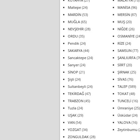
KÜTAHYA
(27)
MALATYA
(75)
Maltepe
(24)
MANİSA
(96)
MARDİN
(53)
MERSİN
(87)
MUĞLA
(65)
MUŞ
(20)
NEVŞEHİR
(28)
NİĞDE
(26)
ORDU
(35)
OSMANİYE
(24
Pendik
(24)
RİZE
(24)
SAKARYA
(44)
SAMSUN
(77)
Sancaktepe
(24)
ŞANLIURFA
(7
Sarıyer
(24)
SİİRT
(20)
SİNOP
(21)
ŞIRNAK
(25)
Şişli
(24)
SİVAS
(76)
Sultanbeyli
(24)
TALEP
(589)
TEKİRDAĞ
(47)
TOKAT
(48)
TRABZON
(45)
TUNCELİ
(16)
Tuzla
(24)
Ümraniye
(25)
UŞAK
(29)
Üsküdar
(24)
VAN
(54)
YALOVA
(16)
YOZGAT
(34)
Zeytinburnu
(
ZONGULDAK
(28)