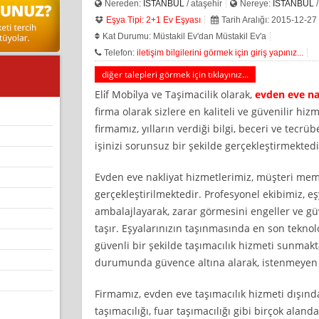
Nereden:
İSTANBUL
/ ataşehir
Nereye:
İSTANBUL
/
Eşya Tipi: 2+1 Ev Eşyası
Tarih Aralığı: 2015-12-27
Kat Durumu: Müstakil Ev'dan Müstakil Ev'a
Telefon:
iletişim bilgilerini görmek için giriş yapınız...
diğer talepleri görmek için tıklayınız...
Eli̇f Mobi̇lya ve Taşimacilik olarak,
evden eve na
firma olarak sizlere en kaliteli ve güvenilir hi
firmamız, yılların verdiği bilgi, beceri ve tecr
işinizi sorunsuz bir şekilde gerçekleştirmektedi
Evden eve nakliyat hizmetlerimiz, müşteri mem
gerçekleştirilmektedir. Profesyonel ekibimiz, eşya
ambalajlayarak, zarar görmesini engeller ve güv
taşır. Eşyalarınızın taşınmasında en son teknolo
güvenli bir şekilde taşımacılık hizmeti sunmakta
durumunda güvence altına alarak, istenmeyen
Firmamız, evden eve taşımacılık hizmeti dışında,
taşımacılığı, fuar taşımacılığı gibi birçok alan