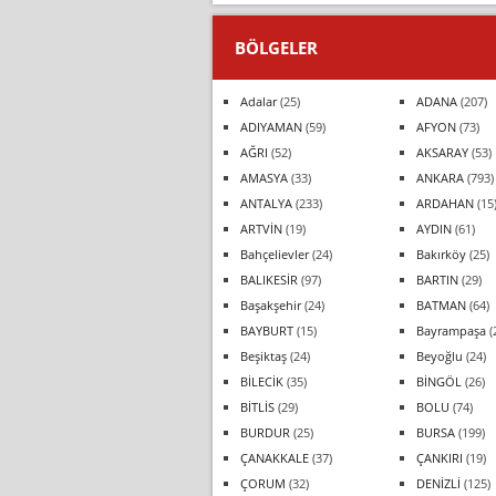
BÖLGELER
Adalar
(25)
ADANA
(207)
ADIYAMAN
(59)
AFYON
(73)
AĞRI
(52)
AKSARAY
(53)
AMASYA
(33)
ANKARA
(793)
ANTALYA
(233)
ARDAHAN
(15
ARTVİN
(19)
AYDIN
(61)
Bahçelievler
(24)
Bakırköy
(25)
BALIKESİR
(97)
BARTIN
(29)
Başakşehir
(24)
BATMAN
(64)
BAYBURT
(15)
Bayrampaşa
(
Beşiktaş
(24)
Beyoğlu
(24)
BİLECİK
(35)
BİNGÖL
(26)
BİTLİS
(29)
BOLU
(74)
BURDUR
(25)
BURSA
(199)
ÇANAKKALE
(37)
ÇANKIRI
(19)
ÇORUM
(32)
DENİZLİ
(125)