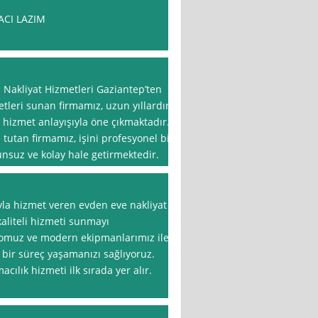
ACI LAZIM
 Nakliyat Hizmetleri Gaziantep’ten
tleri sunan firmamız, uzun yıllardır
i hizmet anlayışıyla öne çıkmaktadır.
utan firmamız, işini profesyonel bir
unsuz ve kolay hale getirmektedir.
yla hizmet veren evden eve nakliyat
aliteli hizmeti sunmayı
omuz ve modern ekipmanlarımız ile
 bir süreç yaşamanızı sağlıyoruz.
ılık hizmeti ilk sırada yer alır.