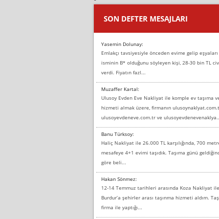
SON DEFTER MESAJLARI
Yasemin Dolunay:
Emlakçı tavsiyesiyle önceden evime gelip eşyaları
isminin B* olduğunu söyleyen kişi, 28-30 bin TL civ
verdi. Fiyatın fazl...
Muzaffer Kartal:
Ulusoy Evden Eve Nakliyat ile komple ev taşıma 
hizmeti almak üzere, firmanın ulusoynaklyat.com.t
ulusoyevdeneve.com.tr ve ulusoyevdenevenaklya..
Banu Türksoy:
Haliç Nakliyat ile 26.000 TL karşılığında, 700 metr
mesafeye 4+1 evimi taşıdık. Taşıma günü geldiği
göre beli...
Hakan Sönmez:
12-14 Temmuz tarihleri arasında Koza Nakliyat il
Burdur’a şehirler arası taşınma hizmeti aldım. T
firma ile yaptığı...