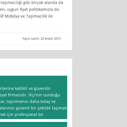
r taşımacılığı gibi birçok alanda da
en, uygun fiyat politikamızla da
f Mobi̇lya ve Taşimacilik ile
Yayın tarihi: 20 Aralık 2015
rilerine kaliteli ve güvenilir
at firmasıdır. İliçi’nin sunduğu
lar, taşınmanızı daha kolay ve
alarınızı güvenli bir şekilde taşımak
mek için profesyonel bir