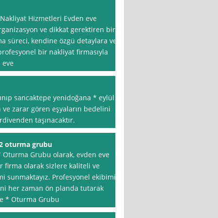
Nakliyat Hizmetleri Evden eve
organizasyon ve dikkat gerektiren bir
ma süreci, kendine özgü detaylara ve
profesyonel bir nakliyat firmasıyla
 eve
lınıp sancaktepe yenidoğana * eylül
n ve zarar gören eşyaların bedelini
rdivenden taşınacaktır.
 2 oturma grubu
* Oturma Grubu olarak, evden eve
 firma olarak sizlere kaliteli ve
imi sunmaktayız. Profesyonel ekibimiz
ini her zaman ön planda tutarak
iye * Oturma Grubu