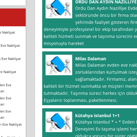
ORDU DAN AYDIN NAZİLLİYE
Ordu Dan Aydın Nazilli̇ye Evde
sektöründe öncü bir firma ol
şehrinde faaliyet gösteren firm
deneyimiyle profesyonel bir ekip tarafından 
e Nakliyat
kaliteli hizmeti sunmak ve taşınma sürecini 
misyonuyla hareket
Eve Nakliyat
Milas Dalaman
 Eve Nakliyat
Milas Dalaman evden eve nakli
zorluklarından kurtulmak iste
e Nakliyat
sağlamaktadır. Firmamız, ala
den Eve
kaliteli bir hizmet sunmakta ve müşteri mem
arı
tutmaktadır. Taşınma süreci herkes için oldukça
den Eve
Eşyaların toplanması, paketlenmesi,
arı
den Eve
kütahya istanbul 1+1
arı
Kütahya Istanbul * + * Evden 
n Eve Nakliyat
Deneyimi Ev taşıma işlemi hem
oldukça yorucu bir süreç olabi