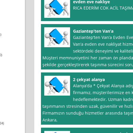
evden eve naklıye
RICA EDERİM COK ACİL TAŞIM
Gaziantep’ten Van’a
)
Gaziantep‘ten Van’a Evden Eve
Van’a evden eve nakliyat hizme
sektördeki deneyimi ve kalitel
0)
Müşteri memnuniyetini her zaman ön planda t
şekilde gerçekleştirerek taşınma sürecini sor
2 çekyat alanya
Alanya’da * Çekyat Alanya adı
firmamız, müşterilerimize en k
hedeflemektedir. Uzman kadr
taşınmanın stresinden uzak, güvenilir ve hızlı
Firmamızın sunduğu hizmetler arasında taşımac
Ankara,
24)