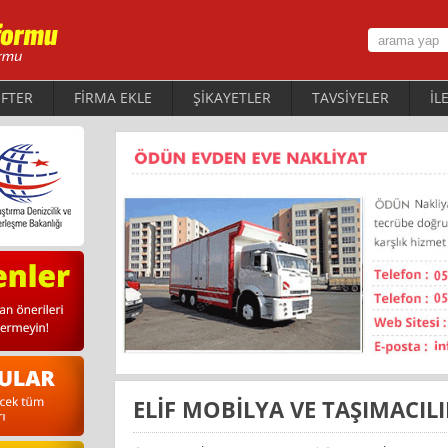
FTER
FİRMA EKLE
ŞİKAYETLER
TAVSİYELER
İL
ELİF MOBİLYA VE TAŞIMACIL