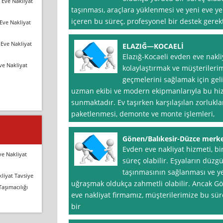
 Eve Nakliyat
taşınması, araçlara yüklenmesi ve yeni eve ye
içeren bu süreç, profesyonel bir destek gerekti
Eve Nakliyat
Eve Nakliyat
ELAZIĞ—KOCAELİ
Elazığ-Kocaeli evden eve nakli
ve Nakliyat
kolaylaştırmak ve müşterileri
geçmelerini sağlamak için geli
uzman ekibi ve modern ekipmanlarıyla bu hiz
sunmaktadır. Ev taşırken karşılaşılan zorluk
paketlenmesi, demonte ve monte işlemleri,
Gönen/Balıkesir-Düzce merk
Evden eve nakliyat hizmeti, bir
ve Nakliyat
süreç olabilir. Eşyaların düzg
taşınmasının sağlanması ve yen
liyat Tavsiye
uğraşmak oldukça zahmetli olabilir. Ancak G
Taşımacılığı
eve nakliyat firmamız, müşterilerimize bu sür
bir