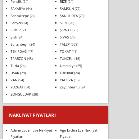
Pendik
(24)
RİZE
(24)
SAKARYA
(44)
SAMSUN
(77)
Sancaktepe
(24)
ŞANLIURFA
(70)
Sarıyer
(24)
SİİRT
(20)
SİNOP
(21)
ŞIRNAK
(25)
Şişli
(24)
SİVAS
(76)
Sultanbeyli
(24)
TALEP
(589)
TEKİRDAĞ
(47)
TOKAT
(48)
TRABZON
(45)
TUNCELİ
(16)
Tuzla
(24)
Ümraniye
(25)
UŞAK
(29)
Üsküdar
(24)
VAN
(54)
YALOVA
(16)
YOZGAT
(34)
Zeytinburnu
(24)
ZONGULDAK
(28)
NAKLIYAT FIYATLARI
Adana Evden Eve Nakliyat
Ağrı Evden Eve Nakliyat
Fiyatları
Fiyatları