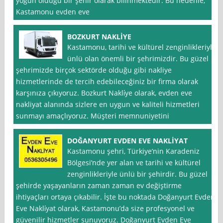
yoğun olduğu bir şehir olarak bilinmektedir. Bu nedenle,
Kastamonu evden eve
BOZKURT NAKLİYE
Kastamonu, tarihi ve kültürel zenginlikleriyle
ünlü olan önemli bir şehrimizdir. Bu güzel
şehrimizde birçok sektörde olduğu gibi nakliye
hizmetlerinde de tercih edebileceğiniz bir firma olarak
karşınıza çıkıyoruz. Bozkurt Nakli̇ye olarak, evden eve
nakliyat alanında sizlere en uygun ve kaliteli hizmetleri
sunmayı amaçlıyoruz. Müşteri memnuniyetini
DOĞANYURT EVDEN EVE NAKLİYAT
Kastamonu şehri, Türkiye’nin Karadeniz
Bölgesi’nde yer alan ve tarihi ve kültürel
zenginlikleriyle ünlü bir şehirdir. Bu güzel
şehirde yaşayanların zaman zaman ev değiştirme
ihtiyaçları ortaya çıkabilir. İşte bu noktada Doğanyurt Evden
Eve Nakli̇yat olarak, Kastamonu’da size profesyonel ve
güvenilir hizmetler sunuyoruz. Doğanyurt Evden Eve