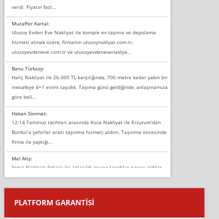
verdi. Fiyatın fazl...
Muzaffer Kartal:
Ulusoy Evden Eve Nakliyat ile komple ev taşıma ve depolama
hizmeti almak üzere, firmanın ulusoynaklyat.com.tr,
ulusoyevdeneve.com.tr ve ulusoyevdenevenaklya...
Banu Türksoy:
Haliç Nakliyat ile 26.000 TL karşılığında, 700 metre kadar yakın bir
mesafeye 4+1 evimi taşıdık. Taşıma günü geldiğinde, anlaşmamıza
göre beli...
Hakan Sönmez:
12-14 Temmuz tarihleri arasında Koza Nakliyat ile Erzurum’dan
Burdur’a şehirler arası taşınma hizmeti aldım. Taşınma öncesinde
firma ile yaptığı...
Mel Alty:
İnova Nakliyat Ankara ile anlaşıldı eşyayı taşıdılar parayı aldılar.
Salon duvarına bir baktım birisi boydan alüminyum renkli bantı
yapıştırm...
PLATFORM GARANTİSİ
Murat:
Merhaba, bu firmayı bir arkadaş tavsiyesi üzerine tercih ettim,