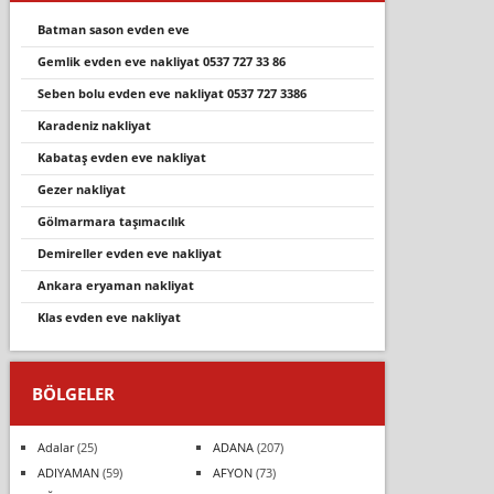
batman sason evden eve
gemli̇k evden eve nakli̇yat 0537 727 33 86
seben bolu evden eve nakli̇yat 0537 727 3386
karadeniz nakliyat
kabataş evden eve nakli̇yat
gezer nakliyat
gölmarmara taşimacilik
demireller evden eve nakliyat
ankara eryaman nakliyat
klas evden eve nakliyat
BÖLGELER
Adalar
(25)
ADANA
(207)
ADIYAMAN
(59)
AFYON
(73)