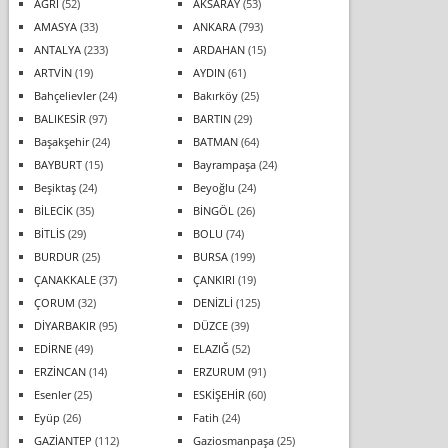
AĞRI
(52)
AKSARAY
(53)
AMASYA
(33)
ANKARA
(793)
ANTALYA
(233)
ARDAHAN
(15)
ARTVİN
(19)
AYDIN
(61)
Bahçelievler
(24)
Bakırköy
(25)
BALIKESİR
(97)
BARTIN
(29)
Başakşehir
(24)
BATMAN
(64)
BAYBURT
(15)
Bayrampaşa
(24)
Beşiktaş
(24)
Beyoğlu
(24)
BİLECİK
(35)
BİNGÖL
(26)
BİTLİS
(29)
BOLU
(74)
BURDUR
(25)
BURSA
(199)
ÇANAKKALE
(37)
ÇANKIRI
(19)
ÇORUM
(32)
DENİZLİ
(125)
DİYARBAKIR
(95)
DÜZCE
(39)
EDİRNE
(49)
ELAZIĞ
(52)
ERZİNCAN
(14)
ERZURUM
(91)
Esenler
(25)
ESKİŞEHİR
(60)
Eyüp
(26)
Fatih
(24)
GAZİANTEP
(112)
Gaziosmanpaşa
(25)