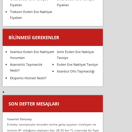
Fiyatları
Fiyatları
Trabzon Evden Eve Nakliyat
Fiyatları
BILINMESI GEREKENLER
İstanbul Evden Eve Nakliyat
İzmir Evden Eve Nakliyat
Yorumları
Tavsiye
Asansörlü Taşımacılık
Evden Eve Nakliyat Tavsiye
Nedir?
İstanbul Ofis Taşımacılığı
Ekspertiz Hizmeti Nedir?
SON DEFTER MESAJLARI
Yasemin Dolunay:
Emlakçı tavsiyesiyle önceden evime gelip eşyaları inceleyen ve
isminin B* olduğunu söyleyen kişi, 28-30 bin TL civarında bir fiyat