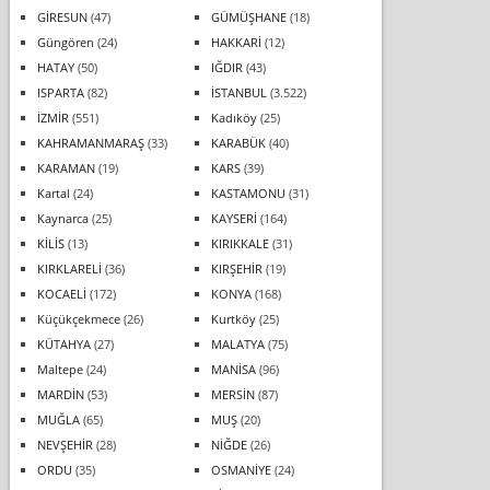
GİRESUN
(47)
GÜMÜŞHANE
(18)
Güngören
(24)
HAKKARİ
(12)
HATAY
(50)
IĞDIR
(43)
ISPARTA
(82)
İSTANBUL
(3.522)
İZMİR
(551)
Kadıköy
(25)
KAHRAMANMARAŞ
(33)
KARABÜK
(40)
KARAMAN
(19)
KARS
(39)
Kartal
(24)
KASTAMONU
(31)
Kaynarca
(25)
KAYSERİ
(164)
KİLİS
(13)
KIRIKKALE
(31)
KIRKLARELİ
(36)
KIRŞEHİR
(19)
KOCAELİ
(172)
KONYA
(168)
Küçükçekmece
(26)
Kurtköy
(25)
KÜTAHYA
(27)
MALATYA
(75)
Maltepe
(24)
MANİSA
(96)
MARDİN
(53)
MERSİN
(87)
MUĞLA
(65)
MUŞ
(20)
NEVŞEHİR
(28)
NİĞDE
(26)
ORDU
(35)
OSMANİYE
(24)