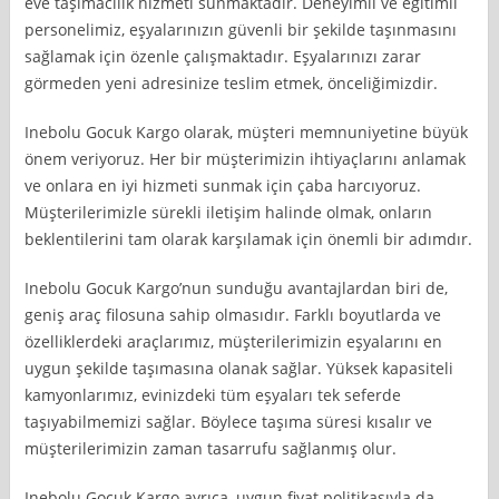
eve taşımacılık hizmeti sunmaktadır. Deneyimli ve eğitimli
personelimiz, eşyalarınızın güvenli bir şekilde taşınmasını
sağlamak için özenle çalışmaktadır. Eşyalarınızı zarar
görmeden yeni adresinize teslim etmek, önceliğimizdir.
Inebolu Gocuk Kargo olarak, müşteri memnuniyetine büyük
önem veriyoruz. Her bir müşterimizin ihtiyaçlarını anlamak
ve onlara en iyi hizmeti sunmak için çaba harcıyoruz.
Müşterilerimizle sürekli iletişim halinde olmak, onların
beklentilerini tam olarak karşılamak için önemli bir adımdır.
Inebolu Gocuk Kargo’nun sunduğu avantajlardan biri de,
geniş araç filosuna sahip olmasıdır. Farklı boyutlarda ve
özelliklerdeki araçlarımız, müşterilerimizin eşyalarını en
uygun şekilde taşımasına olanak sağlar. Yüksek kapasiteli
kamyonlarımız, evinizdeki tüm eşyaları tek seferde
taşıyabilmemizi sağlar. Böylece taşıma süresi kısalır ve
müşterilerimizin zaman tasarrufu sağlanmış olur.
Inebolu Gocuk Kargo ayrıca, uygun fiyat politikasıyla da