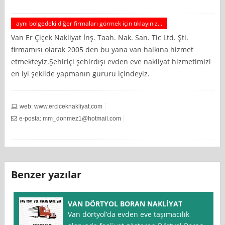
aynı bölgedeki diğer firmaları görmek için tıklayınız...
Van Er Çiçek Nakliyat İnş. Taah. Nak. San. Tic Ltd. Şti.
firmamısı olarak 2005 den bu yana van halkına hizmet
etmekteyiz.Şehiriçi şehirdışı evden eve nakliyat hizmetimizi
en iyi şekilde yapmanın gururu içindeyiz.
web: www.erciceknakliyat.com
e-posta:
mm_donmez1@hotmail.com
Benzer yazılar
VAN DÖRTYOL BORAN NAKLİYAT
Van dörtyol’da evden eve taşımacılık