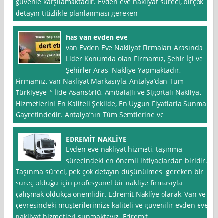
güvenle karşılamaktadır. Evden eve nakliyat süreci, birçok
detayın titizlikle planlanması gereken
has van evden eve
van Evden Eve Nakliyat Firmaları Arasında
Lider Konumda olan Firmamız, Şehir İçi ve
Şehirler Arası Nakliye Yapmaktadır,
Firmamız, van Nakliyat Markasıyla, Antalya’dan Tüm
Türkiyeye * İlde Asansörlü, Ambalajlı ve Sigortalı Nakliyat
Hizmetlerini En Kaliteli Şekilde, En Uygun Fiyatlarla Sunma
Gayretindedir. Antalya’nın Tüm Semtlerine ve
EDREMİT NAKLİYE
Evden eve nakliyat hizmeti, taşınma
sürecindeki en önemli ihtiyaçlardan biridir.
Taşınma süreci, pek çok detayın düşünülmesi gereken bir
süreç olduğu için profesyonel bir nakliye firmasıyla
çalışmak oldukça önemlidir. Edremi̇t Nakli̇ye olarak, Van ve
çevresindeki müşterilerimize kaliteli ve güvenilir evden eve
nakliyat hizmetleri sunmaktayız. Edremi̇t