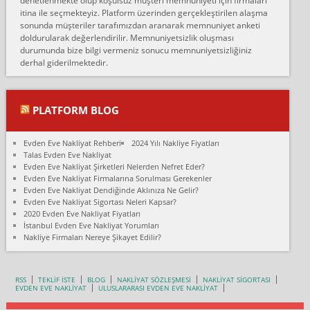
denetlenmekte olup koşulsuz müşteri memnuniyeti için firmaları
Konya ya Alicanlar naklyat la anlaştık bu şahıs evin taşınacağı gün
itina ile seçmekteyiz. Platform üzerinden gerçekleştirilen alaşma
fiyatın mazoto gele...
sonunda müşteriler tarafımızdan aranarak memnuniyet anketi
doldurularak değerlendirilir. Memnuniyetsizlik oluşması
Fatih kokmese:
durumunda bize bilgi vermeniz sonucu memnuniyetsizliğiniz
Diyarbakır dan eşyamı getirtmek için anlaştım sözleşme yaptım.
derhal giderilmektedir.
Son anda fiyat artırdılar.. mecburiyetten tasittim.. bu kişiler ağrılı
Ankara merk...
Ali:
PLATFORM BLOG
İzmir de evim naklyat diye bir firmaya ev taşıttık, çok pişman
olduk. Asansörlü dediler sonra uraya asansör kurulmaz dediler
Evden Eve Nakliyat Rehberi
2024 Yılı Nakliye Fiyatları
fark istediler. ortada asa...
Talas Evden Eve Nakliyat
Evden Eve Nakliyat Şirketleri Nelerden Nefret Eder?
Nimet:
Evden Eve Nakliyat Firmalarına Sorulması Gerekenler
Ben 2021 Ağustos ilk haftası Evimi taşıdım yani İstanbul'un bir
Evden Eve Nakliyat Dendiğinde Aklınıza Ne Gelir?
Mahallesi'nden bir başka Mahallesi'ne yani Ümraniye bölgesinde
Evden Eve Nakliyat Sigortası Neleri Kapsar?
oturuyorum önceleri ara...
2020 Evden Eve Nakliyat Fiyatları
İstanbul Evden Eve Nakliyat Yorumları
Nimet Köse:
Nakliye Firmaları Nereye Şikayet Edilir?
Merhaba ben 2021 Ağustos ilk haftası evimi Ümraniye'den Çok
yakın bir bölgeye taşıdım yeni Ümraniye'nin Mahallesi'ne
Hancıoğlu naklyatla taşındım...
RSS
TEKLİF İSTE
BLOG
NAKLİYAT SÖZLEŞMESİ
NAKLİYAT SİGORTASI
EVDEN EVE NAKLİYAT
ULUSLARARASI EVDEN EVE NAKLİYAT
Sevim bal:
Karabükden İzmir'e Karabük kardem naklyat la taşındım bir çok