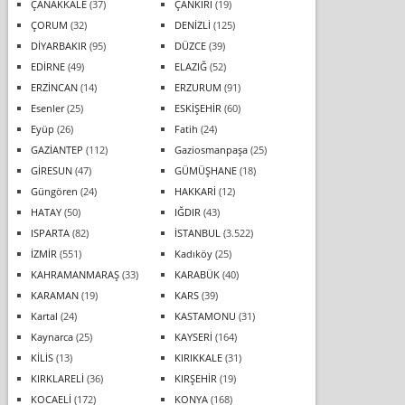
ÇANAKKALE
(37)
ÇANKIRI
(19)
ÇORUM
(32)
DENİZLİ
(125)
DİYARBAKIR
(95)
DÜZCE
(39)
EDİRNE
(49)
ELAZIĞ
(52)
ERZİNCAN
(14)
ERZURUM
(91)
Esenler
(25)
ESKİŞEHİR
(60)
Eyüp
(26)
Fatih
(24)
GAZİANTEP
(112)
Gaziosmanpaşa
(25)
GİRESUN
(47)
GÜMÜŞHANE
(18)
Güngören
(24)
HAKKARİ
(12)
HATAY
(50)
IĞDIR
(43)
ISPARTA
(82)
İSTANBUL
(3.522)
İZMİR
(551)
Kadıköy
(25)
KAHRAMANMARAŞ
(33)
KARABÜK
(40)
KARAMAN
(19)
KARS
(39)
Kartal
(24)
KASTAMONU
(31)
Kaynarca
(25)
KAYSERİ
(164)
KİLİS
(13)
KIRIKKALE
(31)
KIRKLARELİ
(36)
KIRŞEHİR
(19)
KOCAELİ
(172)
KONYA
(168)