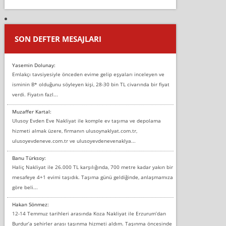
SON DEFTER MESAJLARI
Yasemin Dolunay:
Emlakçı tavsiyesiyle önceden evime gelip eşyaları inceleyen ve
isminin B* olduğunu söyleyen kişi, 28-30 bin TL civarında bir fiyat
verdi. Fiyatın fazl...
Muzaffer Kartal:
Ulusoy Evden Eve Nakliyat ile komple ev taşıma ve depolama
hizmeti almak üzere, firmanın ulusoynaklyat.com.tr,
ulusoyevdeneve.com.tr ve ulusoyevdenevenaklya...
Banu Türksoy:
Haliç Nakliyat ile 26.000 TL karşılığında, 700 metre kadar yakın bir
mesafeye 4+1 evimi taşıdık. Taşıma günü geldiğinde, anlaşmamıza
göre beli...
Hakan Sönmez:
12-14 Temmuz tarihleri arasında Koza Nakliyat ile Erzurum’dan
Burdur’a şehirler arası taşınma hizmeti aldım. Taşınma öncesinde