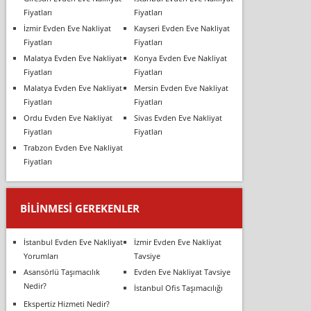
Fiyatları
Fiyatları
İzmir Evden Eve Nakliyat
Kayseri Evden Eve Nakliyat
Fiyatları
Fiyatları
Malatya Evden Eve Nakliyat
Konya Evden Eve Nakliyat
Fiyatları
Fiyatları
Malatya Evden Eve Nakliyat
Mersin Evden Eve Nakliyat
Fiyatları
Fiyatları
Ordu Evden Eve Nakliyat
Sivas Evden Eve Nakliyat
Fiyatları
Fiyatları
Trabzon Evden Eve Nakliyat
Fiyatları
BILINMESI GEREKENLER
İstanbul Evden Eve Nakliyat
İzmir Evden Eve Nakliyat
Yorumları
Tavsiye
Asansörlü Taşımacılık
Evden Eve Nakliyat Tavsiye
Nedir?
İstanbul Ofis Taşımacılığı
Ekspertiz Hizmeti Nedir?