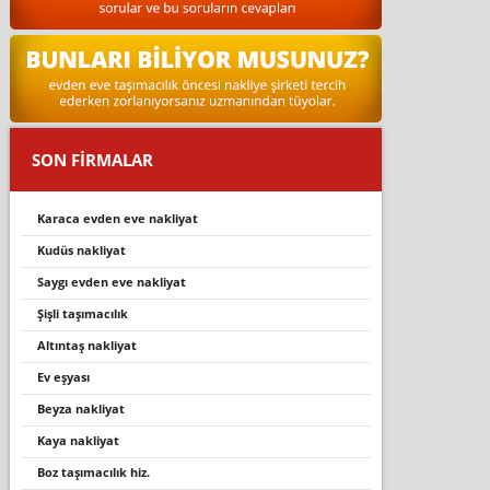
SON FİRMALAR
karaca evden eve nakli̇yat
kudüs nakliyat
saygı evden eve nakliyat
şi̇şli̇ taşimacilik
altintaş nakli̇yat
ev eşyasi
beyza nakliyat
kaya nakliyat
boz taşımacılık hiz.