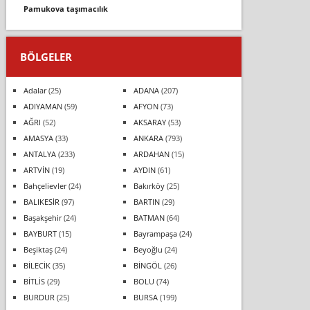
pamukova taşimacilik
BÖLGELER
Adalar
(25)
ADANA
(207)
ADIYAMAN
(59)
AFYON
(73)
AĞRI
(52)
AKSARAY
(53)
AMASYA
(33)
ANKARA
(793)
ANTALYA
(233)
ARDAHAN
(15)
ARTVİN
(19)
AYDIN
(61)
Bahçelievler
(24)
Bakırköy
(25)
BALIKESİR
(97)
BARTIN
(29)
Başakşehir
(24)
BATMAN
(64)
BAYBURT
(15)
Bayrampaşa
(24)
Beşiktaş
(24)
Beyoğlu
(24)
BİLECİK
(35)
BİNGÖL
(26)
BİTLİS
(29)
BOLU
(74)
BURDUR
(25)
BURSA
(199)