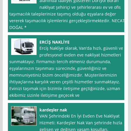
alanında faaliyet gösteren Dörtyol Boran
nakliyat şehiriçi ve şehirlerarası ev ve ofis
taşımacılık taleplerinize taşımış olduğu eşyalara değer
vererek taşımacılık işlemlerini gerçekleştirmektedir. NECAT
DOĞAL *
ERCİŞ NAKLİYE
Erci̇ş Nakli̇ye olarak, Van’da hızlı, güvenli ve
profesyonel evden eve nakliyat hizmetleri
sunmaktayız. Firmamızı tercih etmeniz durumunda,
eşyalarınızın taşınması sürecinde, güvenliğiniz ve
memnuniyetiniz bizim önceliğimizdir. Müşterilerimizin
ihtiyaçlarına karşılık veren çeşitli hizmetler sunmaktayız.
Evinizi taşımak için bizimle iletişime geçtiğinizde, uzman
ekibimiz sizinle iletişime geçecek ve
kardeşler nak
VAN Şehrindeki En İyi Evden Eve Nakliyat
Hizmeti: Kardeşler Nak Van şehrinde hızla
gelişen ve değişen yaşam koşulları,