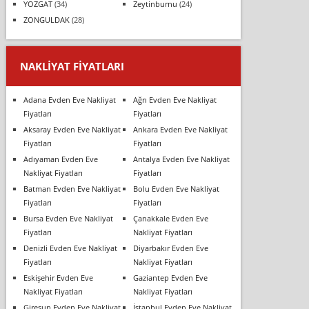
YOZGAT
(34)
Zeytinburnu
(24)
ZONGULDAK
(28)
NAKLIYAT FIYATLARI
Adana Evden Eve Nakliyat
Ağrı Evden Eve Nakliyat
Fiyatları
Fiyatları
Aksaray Evden Eve Nakliyat
Ankara Evden Eve Nakliyat
Fiyatları
Fiyatları
Adıyaman Evden Eve
Antalya Evden Eve Nakliyat
Nakliyat Fiyatları
Fiyatları
Batman Evden Eve Nakliyat
Bolu Evden Eve Nakliyat
Fiyatları
Fiyatları
Bursa Evden Eve Nakliyat
Çanakkale Evden Eve
Fiyatları
Nakliyat Fiyatları
Denizli Evden Eve Nakliyat
Diyarbakır Evden Eve
Fiyatları
Nakliyat Fiyatları
Eskişehir Evden Eve
Gaziantep Evden Eve
Nakliyat Fiyatları
Nakliyat Fiyatları
Giresun Evden Eve Nakliyat
İstanbul Evden Eve Nakliyat