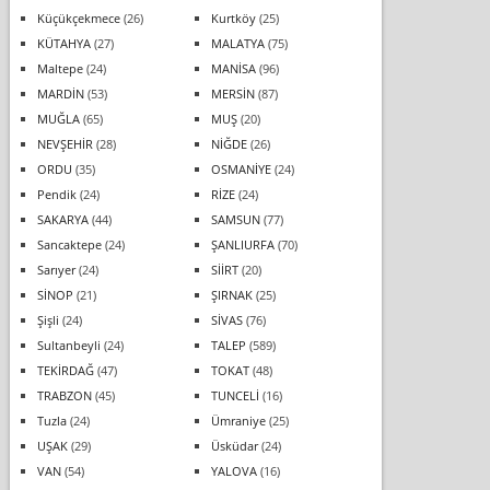
Küçükçekmece
(26)
Kurtköy
(25)
KÜTAHYA
(27)
MALATYA
(75)
Maltepe
(24)
MANİSA
(96)
MARDİN
(53)
MERSİN
(87)
MUĞLA
(65)
MUŞ
(20)
NEVŞEHİR
(28)
NİĞDE
(26)
ORDU
(35)
OSMANİYE
(24)
Pendik
(24)
RİZE
(24)
SAKARYA
(44)
SAMSUN
(77)
Sancaktepe
(24)
ŞANLIURFA
(70)
Sarıyer
(24)
SİİRT
(20)
SİNOP
(21)
ŞIRNAK
(25)
Şişli
(24)
SİVAS
(76)
Sultanbeyli
(24)
TALEP
(589)
TEKİRDAĞ
(47)
TOKAT
(48)
TRABZON
(45)
TUNCELİ
(16)
Tuzla
(24)
Ümraniye
(25)
UŞAK
(29)
Üsküdar
(24)
VAN
(54)
YALOVA
(16)