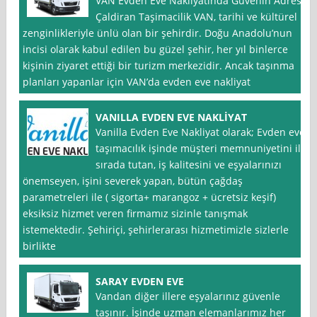
VAN Evden Eve Nakliyatında Güvenin Adresi:
Çaldiran Taşimacilik VAN, tarihi ve kültürel
zenginlikleriyle ünlü olan bir şehirdir. Doğu Anadolu’nun
incisi olarak kabul edilen bu güzel şehir, her yıl binlerce
kişinin ziyaret ettiği bir turizm merkezidir. Ancak taşınma
planları yapanlar için VAN’da evden eve nakliyat
VANILLA EVDEN EVE NAKLİYAT
Vanilla Evden Eve Nakliyat olarak; Evden eve
taşımacılık işinde müşteri memnuniyetini ilk
sırada tutan, iş kalitesini ve eşyalarınızı
önemseyen, işini severek yapan, bütün çağdaş
parametreleri ile ( sigorta+ marangoz + ücretsiz keşif)
eksiksiz hizmet veren firmamız sizinle tanışmak
istemektedir. Şehiriçi, şehirlerarası hizmetimizle sizlerle
birlikte
SARAY EVDEN EVE
Vandan diğer illere eşyalarınız güvenle
taşınır. İşinde uzman elemanlarımız her