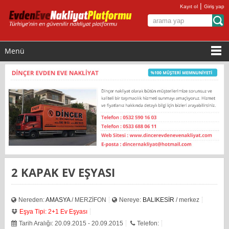
|
Kayıt ol
Giriş yap
Menü
2 KAPAK EV EŞYASI
Nereden:
AMASYA
/ MERZİFON
Nereye:
BALIKESİR
/ merkez
Eşya Tipi: 2+1 Ev Eşyası
Tarih Aralığı: 20.09.2015 - 20.09.2015
Telefon: