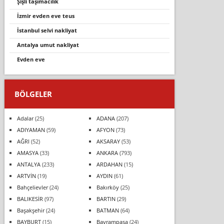
şi̇şli̇ taşimacilik
i̇zmi̇r evden eve teus
i̇stanbul selvi nakliyat
antalya umut nakliyat
evden eve
BÖLGELER
Adalar
(25)
ADANA
(207)
ADIYAMAN
(59)
AFYON
(73)
AĞRI
(52)
AKSARAY
(53)
AMASYA
(33)
ANKARA
(793)
ANTALYA
(233)
ARDAHAN
(15)
ARTVİN
(19)
AYDIN
(61)
Bahçelievler
(24)
Bakırköy
(25)
BALIKESİR
(97)
BARTIN
(29)
Başakşehir
(24)
BATMAN
(64)
BAYBURT
(15)
Bayrampaşa
(24)