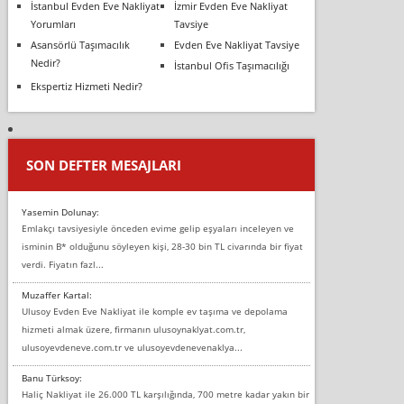
İstanbul Evden Eve Nakliyat
İzmir Evden Eve Nakliyat
Yorumları
Tavsiye
Asansörlü Taşımacılık
Evden Eve Nakliyat Tavsiye
Nedir?
İstanbul Ofis Taşımacılığı
Ekspertiz Hizmeti Nedir?
SON DEFTER MESAJLARI
Yasemin Dolunay:
Emlakçı tavsiyesiyle önceden evime gelip eşyaları inceleyen ve
isminin B* olduğunu söyleyen kişi, 28-30 bin TL civarında bir fiyat
verdi. Fiyatın fazl...
Muzaffer Kartal:
Ulusoy Evden Eve Nakliyat ile komple ev taşıma ve depolama
hizmeti almak üzere, firmanın ulusoynaklyat.com.tr,
ulusoyevdeneve.com.tr ve ulusoyevdenevenaklya...
Banu Türksoy:
Haliç Nakliyat ile 26.000 TL karşılığında, 700 metre kadar yakın bir