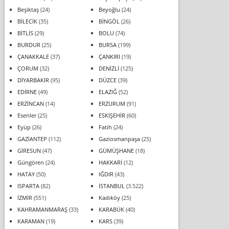
Beşiktaş
(24)
Beyoğlu
(24)
BİLECİK
(35)
BİNGÖL
(26)
BİTLİS
(29)
BOLU
(74)
BURDUR
(25)
BURSA
(199)
ÇANAKKALE
(37)
ÇANKIRI
(19)
ÇORUM
(32)
DENİZLİ
(125)
DİYARBAKIR
(95)
DÜZCE
(39)
EDİRNE
(49)
ELAZIĞ
(52)
ERZİNCAN
(14)
ERZURUM
(91)
Esenler
(25)
ESKİŞEHİR
(60)
Eyüp
(26)
Fatih
(24)
GAZİANTEP
(112)
Gaziosmanpaşa
(25)
GİRESUN
(47)
GÜMÜŞHANE
(18)
Güngören
(24)
HAKKARİ
(12)
HATAY
(50)
IĞDIR
(43)
ISPARTA
(82)
İSTANBUL
(3.522)
İZMİR
(551)
Kadıköy
(25)
KAHRAMANMARAŞ
(33)
KARABÜK
(40)
KARAMAN
(19)
KARS
(39)