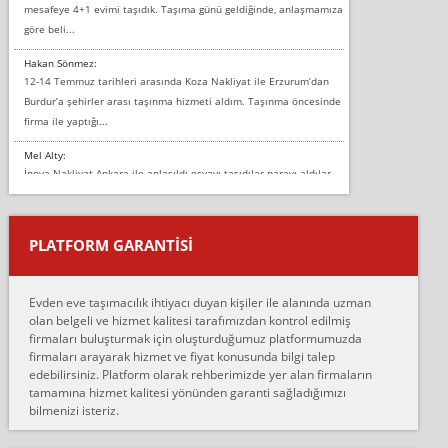
mesafeye 4+1 evimi taşıdık. Taşıma günü geldiğinde, anlaşmamıza
göre beli...
Hakan Sönmez:
12-14 Temmuz tarihleri arasında Koza Nakliyat ile Erzurum’dan
Burdur’a şehirler arası taşınma hizmeti aldım. Taşınma öncesinde
firma ile yaptığı...
Mel Alty:
İnova Nakliyat Ankara ile anlaşıldı eşyayı taşıdılar parayı aldılar.
Salon duvarına bir baktım birisi boydan alüminyum renkli bantı
yapıştırm...
PLATFORM GARANTİSİ
Murat:
Merhaba, bu firmayı bir arkadaş tavsiyesi üzerine tercih ettim,
hiçbir sıkıntı yaşanmayacağını ve kendilerinin çok titiz
Evden eve taşımacılık ihtiyacı duyan kişiler ile alanında uzman
çalıştıklarını, müş...
olan belgeli ve hizmet kalitesi tarafımızdan kontrol edilmiş
firmaları buluşturmak için oluşturduğumuz platformumuzda
Ahmet:
firmaları arayarak hizmet ve fiyat konusunda bilgi talep
Lüleburgaz güngünes evden eve naklyat eşyalarımı taşımak için
edebilirsiniz. Platform olarak rehberimizde yer alan firmaların
anlaştık sabah eve geldiklerinde de eşyalarımı düzgün şekilde
tamamına hizmet kalitesi yönünden garanti sağladığımızı
sarcaz demelerine r...
bilmenizi isteriz.
mehmet güldü: