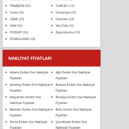
TRABZON
(45)
TUNCELİ
(16)
Tuzla
(24)
Ümraniye
(25)
UŞAK
(29)
Üsküdar
(24)
VAN
(54)
YALOVA
(16)
YOZGAT
(34)
Zeytinburnu
(24)
ZONGULDAK
(28)
NAKLIYAT FIYATLARI
Adana Evden Eve Nakliyat
Ağrı Evden Eve Nakliyat
Fiyatları
Fiyatları
Aksaray Evden Eve Nakliyat
Ankara Evden Eve Nakliyat
Fiyatları
Fiyatları
Adıyaman Evden Eve
Antalya Evden Eve Nakliyat
Nakliyat Fiyatları
Fiyatları
Batman Evden Eve Nakliyat
Bolu Evden Eve Nakliyat
Fiyatları
Fiyatları
Bursa Evden Eve Nakliyat
Çanakkale Evden Eve
Fiyatları
Nakliyat Fiyatları