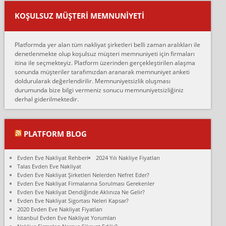
Ankara ALİCANLAR NAKLİYAT Tutarsız ve ticari ahlak problemleri
var verdikleri fiyat teklifini arttırdılar. Sonrasında taşıma gününde
KOŞULSUZ MÜŞTERI MEMNUNIYETI
oldukça tutarsı...
Erol:
Platformda yer alan tüm nakliyat şirketleri belli zaman aralıkları ile
Ankara Alicanlar naklyat tel 5465524025. 2600 TL'ye ankaradan
denetlenmekte olup koşulsuz müşteri memnuniyeti için firmaları
Konya ya Alicanlar naklyat la anlaştık bu şahıs evin taşınacağı gün
itina ile seçmekteyiz. Platform üzerinden gerçekleştirilen alaşma
fiyatın mazoto gele...
sonunda müşteriler tarafımızdan aranarak memnuniyet anketi
doldurularak değerlendirilir. Memnuniyetsizlik oluşması
Fatih kokmese:
durumunda bize bilgi vermeniz sonucu memnuniyetsizliğiniz
Diyarbakır dan eşyamı getirtmek için anlaştım sözleşme yaptım.
derhal giderilmektedir.
Son anda fiyat artırdılar.. mecburiyetten tasittim.. bu kişiler ağrılı
Ankara merk...
Ali:
PLATFORM BLOG
İzmir de evim naklyat diye bir firmaya ev taşıttık, çok pişman
olduk. Asansörlü dediler sonra uraya asansör kurulmaz dediler
Evden Eve Nakliyat Rehberi
2024 Yılı Nakliye Fiyatları
fark istediler. ortada asa...
Talas Evden Eve Nakliyat
Evden Eve Nakliyat Şirketleri Nelerden Nefret Eder?
Nimet:
Evden Eve Nakliyat Firmalarına Sorulması Gerekenler
Ben 2021 Ağustos ilk haftası Evimi taşıdım yani İstanbul'un bir
Evden Eve Nakliyat Dendiğinde Aklınıza Ne Gelir?
Mahallesi'nden bir başka Mahallesi'ne yani Ümraniye bölgesinde
Evden Eve Nakliyat Sigortası Neleri Kapsar?
oturuyorum önceleri ara...
2020 Evden Eve Nakliyat Fiyatları
İstanbul Evden Eve Nakliyat Yorumları
Nimet Köse: