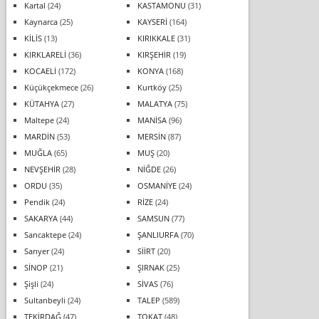
Kartal
(24)
KASTAMONU
(31)
Kaynarca
(25)
KAYSERİ
(164)
KİLİS
(13)
KIRIKKALE
(31)
KIRKLARELİ
(36)
KIRŞEHİR
(19)
KOCAELİ
(172)
KONYA
(168)
Küçükçekmece
(26)
Kurtköy
(25)
KÜTAHYA
(27)
MALATYA
(75)
Maltepe
(24)
MANİSA
(96)
MARDİN
(53)
MERSİN
(87)
MUĞLA
(65)
MUŞ
(20)
NEVŞEHİR
(28)
NİĞDE
(26)
ORDU
(35)
OSMANİYE
(24)
Pendik
(24)
RİZE
(24)
SAKARYA
(44)
SAMSUN
(77)
Sancaktepe
(24)
ŞANLIURFA
(70)
Sarıyer
(24)
SİİRT
(20)
SİNOP
(21)
ŞIRNAK
(25)
Şişli
(24)
SİVAS
(76)
Sultanbeyli
(24)
TALEP
(589)
TEKİRDAĞ
(47)
TOKAT
(48)