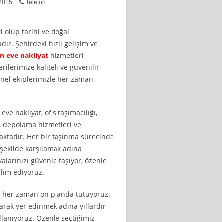
 2015
Telefon:
ri olup tarihi ve doğal
adır. Şehirdeki hızlı gelişim ve
n eve nakliyat
hizmetleri
ilerimize kaliteli ve güvenilir
onel ekiplerimizle her zaman
e nakliyat, ofis taşımacılığı,
ı, depolama hizmetleri ve
aktadır. Her bir taşınma sürecinde
i şekilde karşılamak adına
yalarınızı güvenle taşıyor, özenle
slim ediyoruz.
i her zaman ön planda tutuyoruz.
arak yer edinmek adına yıllardır
lanıyoruz. Özenle seçtiğimiz