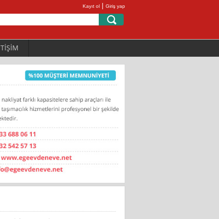
|
Kayıt ol
Giriş yap
ETİŞİM