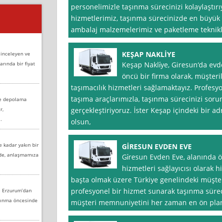
personelimizle taşınma sürecinizi kolaylaştırı
hizmetlerimiz, taşınma sürecinizde en büyük 
ambalaj malzemelerimiz ve paketleme teknik
KEŞAP NAKLİYE
 inceleyen ve
arında bir fiyat
Keşap Nakli̇ye, Giresun‘da ev
öncü bir firma olarak, müşteril
taşımacılık hizmetleri sağlamaktayız. Profes
taşıma araçlarımızla, taşınma sürecinizi soru
ve depolama
r,
gerçekleştiriyoruz. İster Keşap içindeki bir 
.
olsun,
e kadar yakın bir
GİRESUN EVDEN EVE
nde, anlaşmamıza
Gi̇resun Evden Eve, alanında 
hizmetleri sağlayıcısı olarak 
başta olmak üzere Türkiye genelindeki müşteri
profesyonel bir hizmet sunarak taşınma süreci
e Erzurum’dan
aşınma öncesinde
müşteri memnuniyetini her zaman en ön pland