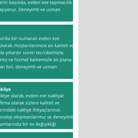
rin başında, evden eve taşımacılık
 taşıyoruz. Deneyimli ve uzman
sun‘da bir numaralı evden eve
olarak, müşterilerimize en kaliteli ve
a yıllardır süren tecrübemizle,
imiz ve hizmet kalitemizle ön plana
an biri, deneyimli ve uzman
kliye
liye olarak, evden eve nakliyat
rma olarak sizlere kaliteli ve
indeki nakliye ihtiyaçlarınızı
eknoloji ekipmanlarımız ve deneyimli
şamlarında bir ev değişikliği