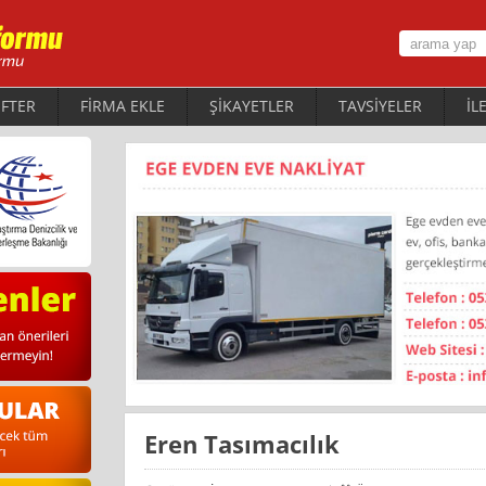
FTER
FİRMA EKLE
ŞİKAYETLER
TAVSİYELER
İL
Eren Tasımacılık