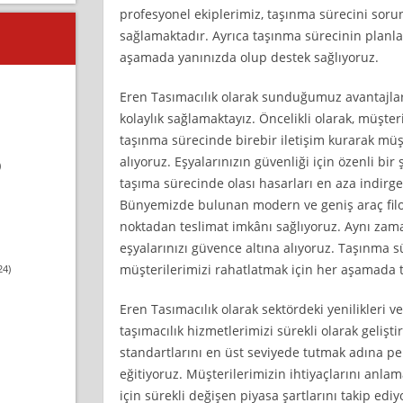
profesyonel ekiplerimiz, taşınma sürecini sor
sağlamaktadır. Ayrıca taşınma sürecinin plan
aşamada yanınızda olup destek sağlıyoruz.
Eren Tasımacılık olarak sunduğumuz avantajla
kolaylık sağlamaktayız. Öncelikli olarak, müşteri
taşınma sürecinde birebir iletişim kurarak müşt
alıyoruz. Eşyalarınızın güvenliği için özenli bi
)
taşıma sürecinde olası hasarları en aza indirge
Bünyemizde bulunan modern ve geniş araç filom
noktadan teslimat imkânı sağlıyoruz. Aynı zama
eşyalarınızı güvence altına alıyoruz. Taşınma s
müşterilerimizi rahatlatmak için her aşamada ti
24)
Eren Tasımacılık olarak sektördeki yenilikleri ve
taşımacılık hizmetlerimizi sürekli olarak gelişti
standartlarını en üst seviyede tutmak adına per
eğitiyoruz. Müşterilerimizin ihtiyaçlarını anlam
için sürekli değişen piyasa şartlarını takip ediy