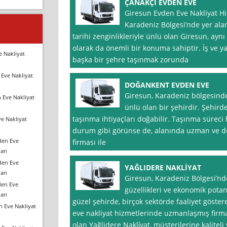
ÇANAKÇI EVDEN EVE
Giresun Evden Eve Nakliyat Hi
Karadeniz Bölgesi’nde yer alan 
tarihi zenginlikleriyle ünlü olan Giresun, ayn
olarak da önemli bir konuma sahiptir. İş ve 
e Nakliyat
başka bir şehre taşınmak zorunda
Eve Nakliyat
DOĞANKENT EVDEN EVE
Giresun, Karadeniz bölgesinde 
 Eve Nakliyat
ünlü olan bir şehirdir. Şehir
taşınma ihtiyaçları doğabilir. Taşınma süreci 
e Nakliyat
durum gibi görünse de, alanında uzman ve de
den Eve
firması ile
arı
den Eve
YAĞLIDERE NAKLİYAT
arı
Giresun, Karadeniz Bölgesi’nd
den Eve
güzellikleri ve ekonomik potans
arı
güzel şehirde, birçok sektörde faaliyet göste
n Eve Nakliyat
eve nakliyat hizmetlerinde uzmanlaşmış firma
olan Yağlidere Nakli̇yat, müşterilerine kaliteli