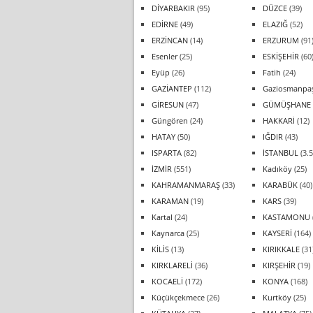
DİYARBAKIR
(95)
DÜZCE
(39)
EDİRNE
(49)
ELAZIĞ
(52)
ERZİNCAN
(14)
ERZURUM
(91
Esenler
(25)
ESKİŞEHİR
(60
Eyüp
(26)
Fatih
(24)
GAZİANTEP
(112)
Gaziosmanpa
GİRESUN
(47)
GÜMÜŞHANE
Güngören
(24)
HAKKARİ
(12)
HATAY
(50)
IĞDIR
(43)
ISPARTA
(82)
İSTANBUL
(3.5
İZMİR
(551)
Kadıköy
(25)
KAHRAMANMARAŞ
(33)
KARABÜK
(40)
KARAMAN
(19)
KARS
(39)
Kartal
(24)
KASTAMONU
Kaynarca
(25)
KAYSERİ
(164)
KİLİS
(13)
KIRIKKALE
(31
KIRKLARELİ
(36)
KIRŞEHİR
(19)
KOCAELİ
(172)
KONYA
(168)
Küçükçekmece
(26)
Kurtköy
(25)