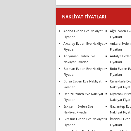
NAKLIYAT FIYATLARI
Adana Evden Eve Nakliyat
Ağrı Evden Ev
Fiyatları
Fiyatları
Aksaray Evden Eve Nakliyat
Ankara Evden 
Fiyatları
Fiyatları
Adıyaman Evden Eve
Antalya Evden
Nakliyat Fiyatları
Fiyatları
Batman Evden Eve Nakliyat
Bolu Evden Ev
Fiyatları
Fiyatları
Bursa Evden Eve Nakliyat
Çanakkale Ev
Fiyatları
Nakliyat Fiyatl
Denizli Evden Eve Nakliyat
Diyarbakır Ev
Fiyatları
Nakliyat Fiyatl
Eskişehir Evden Eve
Gaziantep Ev
Nakliyat Fiyatları
Nakliyat Fiyatl
Giresun Evden Eve Nakliyat
İstanbul Evde
Fiyatları
Fiyatları