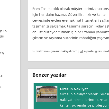
Eren Tasımacılık olarak müşterilerimize sorun
için her daim hazırız. Güvenilir, hızlı ve kalite
)
)
çevresinde evden eve nakliyat hizmetleri sağla
taşımanızı sağlamak, taşınma sürecini kolayla
şa
(25)
en üst düzeyde tutmak için her zaman yanınızda
(18)
çıkarın ve taşınma sürecinin rahatlığını yaşayın
web: www.giresunnakliyat.com
e-posta:
giresunak
22)
Benzer yazılar
(31)
)
Giresun Nakliyat
Giresun Nakliyat olarak, Gire
nakliyat hizmetlerinde uzmanl
kaliteli, güvenilir ve profesy