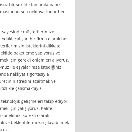
unsuz bir şekilde tamamlamanızı
lamasından son noktaya kadar her
r sayesinde müşterilerimize
 odaklı çalışan bir firma olarak her
erilerimizin isteklerini dikkate
r şekilde paketleme yapıyoruz ve
mek için gerekli önlemleri alıyoruz.
uz ile eşyalarınıza istediğiniz
nda nakliyat sigortasıyla
ürecinin stresini azaltmak ve
tizlikle çalışmaktayız.
 teknolojik gelişmeleri takip ediyor,
rmek için çalışıyoruz. Kalite
sonelimizi sürekli olarak
ak ve beklentilerini karşılayabilmek
oruz.