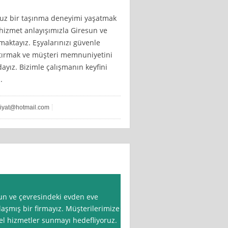
suz bir taşınma deneyimi yaşatmak
li hizmet anlayışımızla Giresun ve
maktayız. Eşyalarınızı güvenle
ştırmak ve müşteri memnuniyetini
yız. Bizimle çalışmanın keyfini
.
liyat@hotmail.com
sun ve çevresindeki evden eve
aşmış bir firmayız. Müşterilerimize
onel hizmetler sunmayı hedefliyoruz.