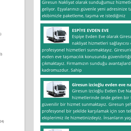
Giresun Nakliyat olarak sunduğumuz hizmetle
geliyor. Eşyalarınızı güvenle yeni adresinize
ekibimizle paketleme, taşıma ve istediğiniz
ESPİYE EVDEN EVE
)
Espi̇ye Evden Eve olarak Gire
nakliyat hizmetleri sağlayıcısı 
profesyonel hizmetleri sunmaktayız. Giresun’d
0)
evden eve taşımacılık konusunda güvenilirliğ
çıkmaktayız. Firmamızın sunduğu avantajlard
kadromuzdur. Sahip
Giresun izcioğlu evden eve na
Giresun Izcioğlu Evden Eve Nak
hizmetlerinde önde gelen bir fi
güvenilir bir hizmet sunmaktayız. Giresun şehr
profesyonel bir şekilde karşılamak için son t
ekiplerimiz ile hizmetinizdeyiz. İnsanların ya
24)