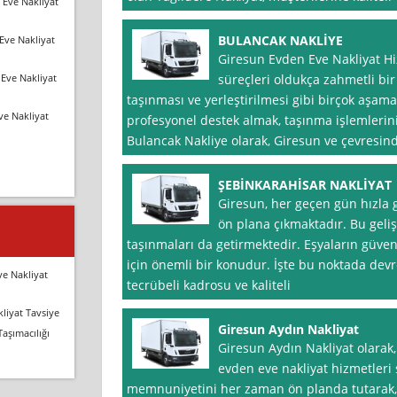
 Eve Nakliyat
BULANCAK NAKLİYE
Eve Nakliyat
Giresun Evden Eve Nakliyat 
Eve Nakliyat
süreçleri oldukça zahmetli bir
taşınması ve yerleştirilmesi gibi birçok aşam
ve Nakliyat
profesyonel destek almak, taşınma işlemlerini 
Bulancak Nakliye olarak, Giresun ve çevresind
ŞEBİNKARAHİSAR NAKLİYAT
Giresun, her geçen gün hızla 
ön plana çıkmaktadır. Bu gel
taşınmaları da getirmektedir. Eşyaların güvenl
için önemli bir konudur. İşte bu noktada devrey
ve Nakliyat
tecrübeli kadrosu ve kaliteli
liyat Tavsiye
Giresun Aydın Nakliyat
Taşımacılığı
Giresun Aydın Nakliyat olarak, 
evden eve nakliyat hizmetleri
memnuniyetini her zaman ön planda tutarak,