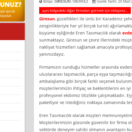
Bölge:
GİRESUN
/ MERKEZ
Üyelik Tarihi: 20 Mart
aynı bölgedeki diğer firmaları görmek için tıklayınız...
Giresun
, güzellikleri ile ünlü bir Karadeniz şeh
zenginlikleriyle her yıl birçok turisti ağırlamakt
büyüme eşliğinde Eren Tasımacılık olarak
evde
sunmaktayız. Giresun ve çevre illerindeki müşter
nakliyat hizmetleri sağlamak amacıyla profesy
yanınızdayız.
Firmamızın sunduğu hizmetler arasında evden ev
uluslararası taşımacılık, parça eşya taşımacılığ
ambalajlama gibi birçok farklı seçenek bulunm
müşterilerimizin ihtiyaç ve beklentilerini en iy
profesyonel ekibimiz titizlikle çalışmaktadır. Eş
paketliyor ve istediğiniz noktaya zamanında te
Eren Tasımacılık olarak müşteri memnuniyetin
Müşterilerimizin gözünde güvenilir bir firma ol
sektörde deneyim sahibi olmanın avantajını kul