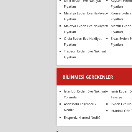
İzmir Evden Eve Nakliyat
Kayseri Evden
Fiyatları
Fiyatları
Malatya Evden Eve Nakliyat
Konya Evden 
Fiyatları
Fiyatları
Malatya Evden Eve Nakliyat
Mersin Evden 
Fiyatları
Fiyatları
Ordu Evden Eve Nakliyat
Sivas Evden E
Fiyatları
Fiyatları
Trabzon Evden Eve Nakliyat
Fiyatları
BILINMESI GEREKENLER
İstanbul Evden Eve Nakliyat
İzmir Evden E
Yorumları
Tavsiye
Asansörlü Taşımacılık
Evden Eve Nak
Nedir?
İstanbul Ofis 
Ekspertiz Hizmeti Nedir?