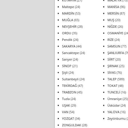
KÜTAHYA
(27)
MALATYA
(75)
Maltepe
(24)
MANİSA
(96)
MARDİN
(53)
MERSİN
(87)
MUĞLA
(65)
MUŞ
(20)
NEVŞEHİR
(28)
NİĞDE
(26)
ORDU
(35)
OSMANİYE
(24
Pendik
(24)
RİZE
(24)
SAKARYA
(44)
SAMSUN
(77)
Sancaktepe
(24)
ŞANLIURFA
(7
Sarıyer
(24)
SİİRT
(20)
SİNOP
(21)
ŞIRNAK
(25)
Şişli
(24)
SİVAS
(76)
Sultanbeyli
(24)
TALEP
(589)
TEKİRDAĞ
(47)
TOKAT
(48)
TRABZON
(45)
TUNCELİ
(16)
Tuzla
(24)
Ümraniye
(25)
UŞAK
(29)
Üsküdar
(24)
VAN
(54)
YALOVA
(16)
YOZGAT
(34)
Zeytinburnu
(
ZONGULDAK
(28)