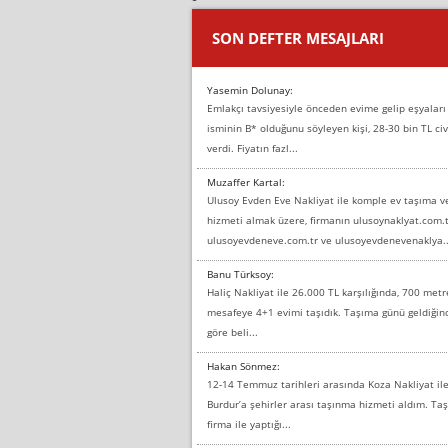
SON DEFTER MESAJLARI
Yasemin Dolunay:
Emlakçı tavsiyesiyle önceden evime gelip eşyaları
isminin B* olduğunu söyleyen kişi, 28-30 bin TL civ
verdi. Fiyatın fazl...
Muzaffer Kartal:
Ulusoy Evden Eve Nakliyat ile komple ev taşıma 
hizmeti almak üzere, firmanın ulusoynaklyat.com.t
ulusoyevdeneve.com.tr ve ulusoyevdenevenaklya..
Banu Türksoy:
Haliç Nakliyat ile 26.000 TL karşılığında, 700 metr
mesafeye 4+1 evimi taşıdık. Taşıma günü geldiği
göre beli...
Hakan Sönmez:
12-14 Temmuz tarihleri arasında Koza Nakliyat il
Burdur’a şehirler arası taşınma hizmeti aldım. T
firma ile yaptığı...