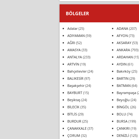
BÖLGELER
Adalar
(25)
ADANA
(207)
ADIYAMAN
(59)
AFYON
(73)
AĞRI
(52)
AKSARAY
(53)
AMASYA
(33)
ANKARA
(793)
ANTALYA
(233)
ARDAHAN
(15
ARTVİN
(19)
AYDIN
(61)
Bahçelievler
(24)
Bakırköy
(25)
BALIKESİR
(97)
BARTIN
(29)
Başakşehir
(24)
BATMAN
(64)
BAYBURT
(15)
Bayrampaşa
(
Beşiktaş
(24)
Beyoğlu
(24)
BİLECİK
(35)
BİNGÖL
(26)
BİTLİS
(29)
BOLU
(74)
BURDUR
(25)
BURSA
(199)
ÇANAKKALE
(37)
ÇANKIRI
(19)
ÇORUM
(32)
DENİZLİ
(125)