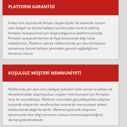
PLATFORM GARANTİSİ
Murat:
Merhaba, bu firmayı bir arkadaş tavsiyesi üzerine tercih ettim,
hiçbir sıkıntı yaşanmayacağını ve kendilerinin çok titiz
Evden eve taşımacılık ihtiyacı duyan kişiler ile alanında uzman
çalıştıklarını, müş...
olan belgeli ve hizmet kalitesi tarafımızdan kontrol edilmiş
firmaları buluşturmak için oluşturduğumuz platformumuzda
Ahmet:
firmaları arayarak hizmet ve fiyat konusunda bilgi talep
Lüleburgaz güngünes evden eve naklyat eşyalarımı taşımak için
edebilirsiniz. Platform olarak rehberimizde yer alan firmaların
anlaştık sabah eve geldiklerinde de eşyalarımı düzgün şekilde
tamamına hizmet kalitesi yönünden garanti sağladığımızı
sarcaz demelerine r...
bilmenizi isteriz.
mehmet güldü:
Ankara ALİCANLAR NAKLİYAT Tutarsız ve ticari ahlak problemleri
var verdikleri fiyat teklifini arttırdılar. Sonrasında taşıma gününde
KOŞULSUZ MÜŞTERI MEMNUNIYETI
oldukça tutarsı...
Erol:
Platformda yer alan tüm nakliyat şirketleri belli zaman aralıkları ile
Ankara Alicanlar naklyat tel 5465524025. 2600 TL'ye ankaradan
denetlenmekte olup koşulsuz müşteri memnuniyeti için firmaları
Konya ya Alicanlar naklyat la anlaştık bu şahıs evin taşınacağı gün
itina ile seçmekteyiz. Platform üzerinden gerçekleştirilen alaşma
fiyatın mazoto gele...
sonunda müşteriler tarafımızdan aranarak memnuniyet anketi
doldurularak değerlendirilir. Memnuniyetsizlik oluşması
Fatih kokmese:
durumunda bize bilgi vermeniz sonucu memnuniyetsizliğiniz
Diyarbakır dan eşyamı getirtmek için anlaştım sözleşme yaptım.
derhal giderilmektedir.
Son anda fiyat artırdılar.. mecburiyetten tasittim.. bu kişiler ağrılı