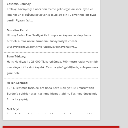
Yasemin Dolunay:
Emlakçı tavsiyesiyle önceden evime gelip eşyaları inceleyen ve
isminin B* olduğunu söyleyen kişi, 28-30 bin TL civarında bir fiyat
verdi. Fiyatın fazl...
Muzaffer Kartal:
Ulusoy Evden Eve Nakliyat ile komple ev taşıma ve depolama
hizmeti almak üzere, firmanın ulusoynaklyat.com.tr,
ulusoyevdeneve.com.tr ve ulusoyevdenevenaklya...
Banu Türksoy:
Haliç Nakliyat ile 26.000 TL karşılığında, 700 metre kadar yakın bir
mesafeye 4+1 evimi taşıdık. Taşıma günü geldiğinde, anlaşmamıza
göre beli...
Hakan Sönmez:
12-14 Temmuz tarihleri arasında Koza Nakliyat ile Erzurum’dan
Burdur’a şehirler arası taşınma hizmeti aldım. Taşınma öncesinde
firma ile yaptığı...
Mel Alty:
İnova Nakliyat Ankara ile anlaşıldı eşyayı taşıdılar parayı aldılar.
Salon duvarına bir baktım birisi boydan alüminyum renkli bantı
yapıştırm...