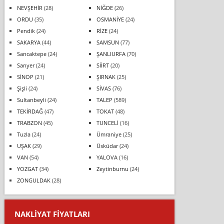
NEVŞEHİR
(28)
NİĞDE
(26)
ORDU
(35)
OSMANİYE
(24)
Pendik
(24)
RİZE
(24)
SAKARYA
(44)
SAMSUN
(77)
Sancaktepe
(24)
ŞANLIURFA
(70)
Sarıyer
(24)
SİİRT
(20)
SİNOP
(21)
ŞIRNAK
(25)
Şişli
(24)
SİVAS
(76)
Sultanbeyli
(24)
TALEP
(589)
TEKİRDAĞ
(47)
TOKAT
(48)
TRABZON
(45)
TUNCELİ
(16)
Tuzla
(24)
Ümraniye
(25)
UŞAK
(29)
Üsküdar
(24)
VAN
(54)
YALOVA
(16)
YOZGAT
(34)
Zeytinburnu
(24)
ZONGULDAK
(28)
NAKLIYAT FIYATLARI