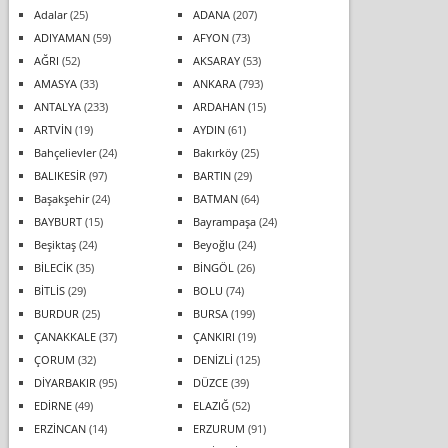
Adalar
(25)
ADANA
(207)
ADIYAMAN
(59)
AFYON
(73)
AĞRI
(52)
AKSARAY
(53)
AMASYA
(33)
ANKARA
(793)
ANTALYA
(233)
ARDAHAN
(15)
ARTVİN
(19)
AYDIN
(61)
Bahçelievler
(24)
Bakırköy
(25)
BALIKESİR
(97)
BARTIN
(29)
Başakşehir
(24)
BATMAN
(64)
BAYBURT
(15)
Bayrampaşa
(24)
Beşiktaş
(24)
Beyoğlu
(24)
BİLECİK
(35)
BİNGÖL
(26)
BİTLİS
(29)
BOLU
(74)
BURDUR
(25)
BURSA
(199)
ÇANAKKALE
(37)
ÇANKIRI
(19)
ÇORUM
(32)
DENİZLİ
(125)
DİYARBAKIR
(95)
DÜZCE
(39)
EDİRNE
(49)
ELAZIĞ
(52)
ERZİNCAN
(14)
ERZURUM
(91)