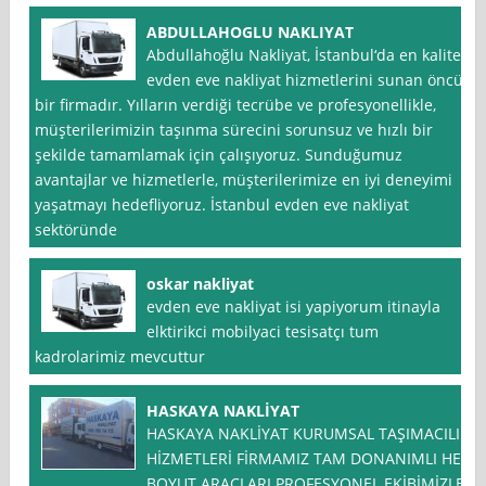
ABDULLAHOGLU NAKLIYAT
Abdullahoğlu Nakliyat, İstanbul‘da en kaliteli
evden eve nakliyat hizmetlerini sunan öncü
bir firmadır. Yılların verdiği tecrübe ve profesyonellikle,
müşterilerimizin taşınma sürecini sorunsuz ve hızlı bir
şekilde tamamlamak için çalışıyoruz. Sunduğumuz
avantajlar ve hizmetlerle, müşterilerimize en iyi deneyimi
yaşatmayı hedefliyoruz. İstanbul evden eve nakliyat
sektöründe
oskar nakliyat
evden eve nakliyat isi yapiyorum itinayla
elktirikci mobilyaci tesisatçı tum
kadrolarimiz mevcuttur
HASKAYA NAKLİYAT
HASKAYA NAKLİYAT KURUMSAL TAŞIMACILIK
HİZMETLERİ FİRMAMIZ TAM DONANIMLI HER
BOYUT ARAÇLARI PROFESYONEL EKİBİMİZLE