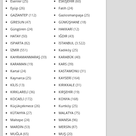
Esenler
(25)
ESKİŞEHİR
(60)
Eyüp
(26)
Fatih
(24)
GAZİANTEP
(112)
Gaziosmanpaşa
(25)
GİRESUN
(47)
GÜMÜŞHANE
(18)
Güngören
(24)
HAKKARİ
(12)
HATAY
(50)
IĞDIR
(43)
ISPARTA
(82)
İSTANBUL
(3.522)
İZMİR
(551)
Kadıköy
(25)
KAHRAMANMARAŞ
(33)
KARABÜK
(40)
KARAMAN
(19)
KARS
(39)
Kartal
(24)
KASTAMONU
(31)
Kaynarca
(25)
KAYSERİ
(164)
KİLİS
(13)
KIRIKKALE
(31)
KIRKLARELİ
(36)
KIRŞEHİR
(19)
KOCAELİ
(172)
KONYA
(168)
Küçükçekmece
(26)
Kurtköy
(25)
KÜTAHYA
(27)
MALATYA
(75)
Maltepe
(24)
MANİSA
(96)
MARDİN
(53)
MERSİN
(87)
MUĞLA
(65)
MUŞ
(20)