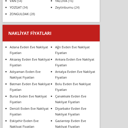
VAN
(54)
YALOVA
(16)
YOZGAT
(34)
Zeytinburnu
(24)
ZONGULDAK
(28)
NAKLIYAT FIYATLARI
Adana Evden Eve Nakliyat
Ağrı Evden Eve Nakliyat
Fiyatları
Fiyatları
Aksaray Evden Eve Nakliyat
Ankara Evden Eve Nakliyat
Fiyatları
Fiyatları
Adıyaman Evden Eve
Antalya Evden Eve Nakliyat
Nakliyat Fiyatları
Fiyatları
Batman Evden Eve Nakliyat
Bolu Evden Eve Nakliyat
Fiyatları
Fiyatları
Bursa Evden Eve Nakliyat
Çanakkale Evden Eve
Fiyatları
Nakliyat Fiyatları
Denizli Evden Eve Nakliyat
Diyarbakır Evden Eve
Fiyatları
Nakliyat Fiyatları
Eskişehir Evden Eve
Gaziantep Evden Eve
Nakliyat Fiyatları
Nakliyat Fiyatları