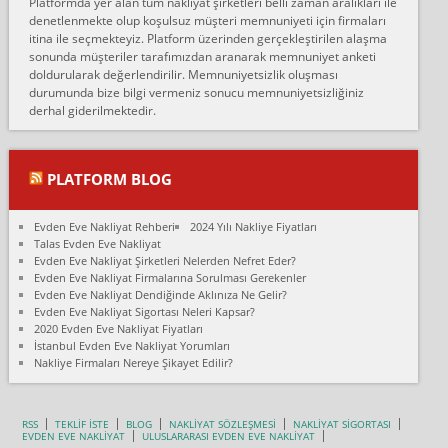
Platformda yer alan tüm nakliyat şirketleri belli zaman aralıkları ile
Ankara Alicanlar naklyat tel 5465524025. 2600 TL'ye ankaradan
denetlenmekte olup koşulsuz müşteri memnuniyeti için firmaları
Konya ya Alicanlar naklyat la anlaştık bu şahıs evin taşınacağı gün
itina ile seçmekteyiz. Platform üzerinden gerçekleştirilen alaşma
fiyatın mazoto gele...
sonunda müşteriler tarafımızdan aranarak memnuniyet anketi
doldurularak değerlendirilir. Memnuniyetsizlik oluşması
Fatih kokmese:
durumunda bize bilgi vermeniz sonucu memnuniyetsizliğiniz
Diyarbakır dan eşyamı getirtmek için anlaştım sözleşme yaptım.
derhal giderilmektedir.
Son anda fiyat artırdılar.. mecburiyetten tasittim.. bu kişiler ağrılı
Ankara merk...
Ali:
PLATFORM BLOG
İzmir de evim naklyat diye bir firmaya ev taşıttık, çok pişman
olduk. Asansörlü dediler sonra uraya asansör kurulmaz dediler
Evden Eve Nakliyat Rehberi
2024 Yılı Nakliye Fiyatları
fark istediler. ortada asa...
Talas Evden Eve Nakliyat
Evden Eve Nakliyat Şirketleri Nelerden Nefret Eder?
Nimet:
Evden Eve Nakliyat Firmalarına Sorulması Gerekenler
Ben 2021 Ağustos ilk haftası Evimi taşıdım yani İstanbul'un bir
Evden Eve Nakliyat Dendiğinde Aklınıza Ne Gelir?
Mahallesi'nden bir başka Mahallesi'ne yani Ümraniye bölgesinde
Evden Eve Nakliyat Sigortası Neleri Kapsar?
oturuyorum önceleri ara...
2020 Evden Eve Nakliyat Fiyatları
İstanbul Evden Eve Nakliyat Yorumları
Nimet Köse:
Nakliye Firmaları Nereye Şikayet Edilir?
Merhaba ben 2021 Ağustos ilk haftası evimi Ümraniye'den Çok
yakın bir bölgeye taşıdım yeni Ümraniye'nin Mahallesi'ne
Hancıoğlu naklyatla taşındım...
RSS
TEKLİF İSTE
BLOG
NAKLİYAT SÖZLEŞMESİ
NAKLİYAT SİGORTASI
EVDEN EVE NAKLİYAT
ULUSLARARASI EVDEN EVE NAKLİYAT