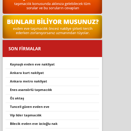
SON FİRMALAR
kaynaşli evden eve nakli̇yat
ankara kurt nakliyat
ankara metro nakliyat
enes asansörlü taşımacılık
öz aktaş
tunceli güven evden eve
vi̇p li̇der taşimacilik
bilecik evden eve izcioğlu nak