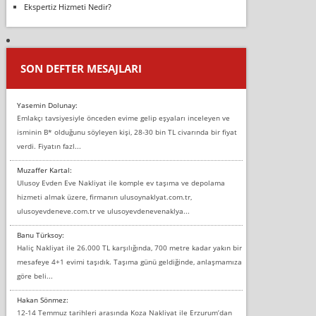
Ekspertiz Hizmeti Nedir?
SON DEFTER MESAJLARI
Yasemin Dolunay:
Emlakçı tavsiyesiyle önceden evime gelip eşyaları inceleyen ve
isminin B* olduğunu söyleyen kişi, 28-30 bin TL civarında bir fiyat
verdi. Fiyatın fazl...
Muzaffer Kartal:
Ulusoy Evden Eve Nakliyat ile komple ev taşıma ve depolama
hizmeti almak üzere, firmanın ulusoynaklyat.com.tr,
ulusoyevdeneve.com.tr ve ulusoyevdenevenaklya...
Banu Türksoy:
Haliç Nakliyat ile 26.000 TL karşılığında, 700 metre kadar yakın bir
mesafeye 4+1 evimi taşıdık. Taşıma günü geldiğinde, anlaşmamıza
göre beli...
Hakan Sönmez:
12-14 Temmuz tarihleri arasında Koza Nakliyat ile Erzurum’dan