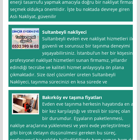
enerji tasarrufu yapmak amacıyla doğru bir nakliyat firması
seçmek oldukça önemlidir. İşte bu noktada devreye giren
Aslı Nakliyat, güvenilir
Sultanbeyli nakliyeci
Sultanbeyli evden eve nakliyat hizmetleri ile
güvenli ve sorunsuz bir taşınma deneyimi
yaşayabilirsiniz. İstanbul‘un her bir köşesine
profesyonel nakliyat hizmetleri sunan firmamız, yıllardır
edindiği tecrübe ve kaliteli hizmet anlayışıyla ön plana
çıkmaktadır. Size özel çözümler üreten Sultanbeyli
Nakliyeci, taşınma sürecinizi en kısa sürede ve
Bakırköy ev taşıma fiyatları
Evden eve taşınma herkesin hayatında en az
bir kez karşılaştığı ve stresli bir süreç olan
bir durumdur. Eşyaların paketlenmesi,
nakliye araçlarına yüklenmesi ve yeni evde yerleştirilmesi
gibi birçok detayın düşünülmesi gereken bu süreç,
profesyonel bir şekilde halledildiğinde hem zaman hem de