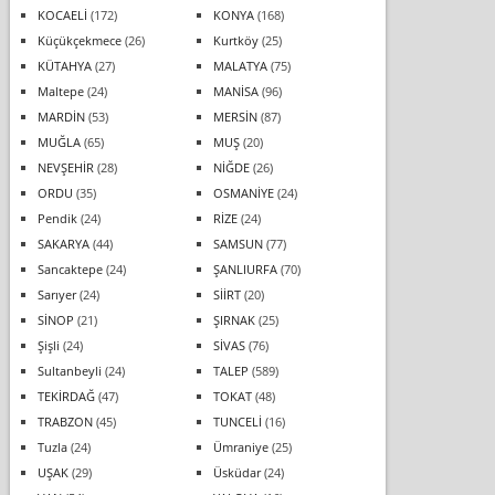
KOCAELİ
(172)
KONYA
(168)
Küçükçekmece
(26)
Kurtköy
(25)
KÜTAHYA
(27)
MALATYA
(75)
Maltepe
(24)
MANİSA
(96)
MARDİN
(53)
MERSİN
(87)
MUĞLA
(65)
MUŞ
(20)
NEVŞEHİR
(28)
NİĞDE
(26)
ORDU
(35)
OSMANİYE
(24)
Pendik
(24)
RİZE
(24)
SAKARYA
(44)
SAMSUN
(77)
Sancaktepe
(24)
ŞANLIURFA
(70)
Sarıyer
(24)
SİİRT
(20)
SİNOP
(21)
ŞIRNAK
(25)
Şişli
(24)
SİVAS
(76)
Sultanbeyli
(24)
TALEP
(589)
TEKİRDAĞ
(47)
TOKAT
(48)
TRABZON
(45)
TUNCELİ
(16)
Tuzla
(24)
Ümraniye
(25)
UŞAK
(29)
Üsküdar
(24)