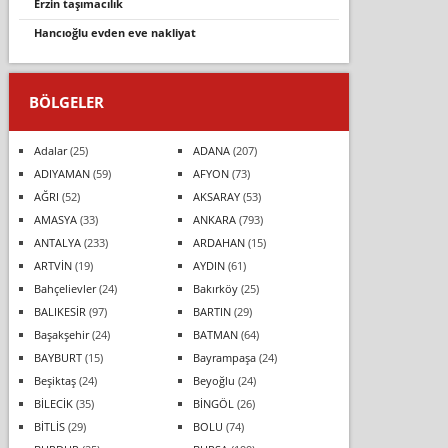
erzi̇n taşimacilik
hancioğlu evden eve nakli̇yat
BÖLGELER
Adalar
(25)
ADANA
(207)
ADIYAMAN
(59)
AFYON
(73)
AĞRI
(52)
AKSARAY
(53)
AMASYA
(33)
ANKARA
(793)
ANTALYA
(233)
ARDAHAN
(15)
ARTVİN
(19)
AYDIN
(61)
Bahçelievler
(24)
Bakırköy
(25)
BALIKESİR
(97)
BARTIN
(29)
Başakşehir
(24)
BATMAN
(64)
BAYBURT
(15)
Bayrampaşa
(24)
Beşiktaş
(24)
Beyoğlu
(24)
BİLECİK
(35)
BİNGÖL
(26)
BİTLİS
(29)
BOLU
(74)