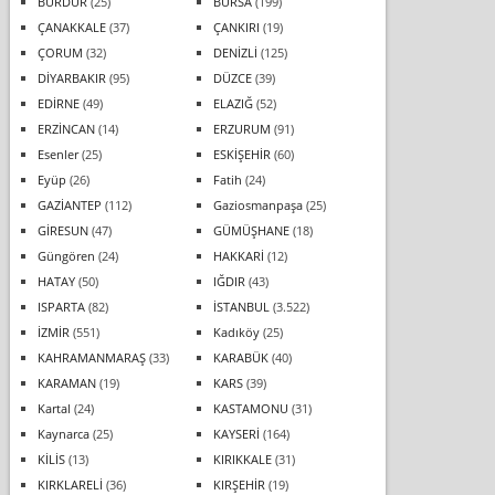
BURDUR
(25)
BURSA
(199)
ÇANAKKALE
(37)
ÇANKIRI
(19)
ÇORUM
(32)
DENİZLİ
(125)
DİYARBAKIR
(95)
DÜZCE
(39)
EDİRNE
(49)
ELAZIĞ
(52)
ERZİNCAN
(14)
ERZURUM
(91)
Esenler
(25)
ESKİŞEHİR
(60)
Eyüp
(26)
Fatih
(24)
GAZİANTEP
(112)
Gaziosmanpaşa
(25)
GİRESUN
(47)
GÜMÜŞHANE
(18)
Güngören
(24)
HAKKARİ
(12)
HATAY
(50)
IĞDIR
(43)
ISPARTA
(82)
İSTANBUL
(3.522)
İZMİR
(551)
Kadıköy
(25)
KAHRAMANMARAŞ
(33)
KARABÜK
(40)
KARAMAN
(19)
KARS
(39)
Kartal
(24)
KASTAMONU
(31)
Kaynarca
(25)
KAYSERİ
(164)
KİLİS
(13)
KIRIKKALE
(31)
KIRKLARELİ
(36)
KIRŞEHİR
(19)