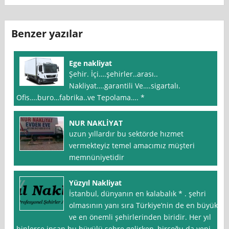
Benzer yazılar
Ege nakliyat
Şehir. İçi….şehirler..arası..
Nakliyat….garantili Ve….sigartalı.
Ofis….buro…fabrika..ve Tepolama…. *
NUR NAKLİYAT
uzun yıllardır bu sektörde hızmet
vermekteyiz temel amacımız müşteri
memnüniyetidir
Yüzyıl Nakliyat
İstanbul, dünyanın en kalabalık * . şehri
olmasının yanı sıra Türkiye’nin de en büyük
ve en önemli şehirlerinden biridir. Her yıl
binlerce insan bu büyülü şehre gelirken, birçoğu da yeni