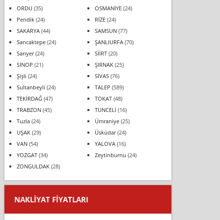
ORDU
(35)
OSMANİYE
(24)
Pendik
(24)
RİZE
(24)
SAKARYA
(44)
SAMSUN
(77)
Sancaktepe
(24)
ŞANLIURFA
(70)
Sarıyer
(24)
SİİRT
(20)
SİNOP
(21)
ŞIRNAK
(25)
Şişli
(24)
SİVAS
(76)
Sultanbeyli
(24)
TALEP
(589)
TEKİRDAĞ
(47)
TOKAT
(48)
TRABZON
(45)
TUNCELİ
(16)
Tuzla
(24)
Ümraniye
(25)
UŞAK
(29)
Üsküdar
(24)
VAN
(54)
YALOVA
(16)
YOZGAT
(34)
Zeytinburnu
(24)
ZONGULDAK
(28)
NAKLIYAT FIYATLARI