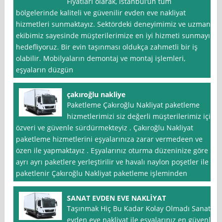
Fiyatları olarak, İstanbul‘un tüm
bölgelerinde kaliteli ve güvenilir evden eve nakliyat
hizmetleri sunmaktayız. Sektördeki deneyimimiz ve uzman
ekibimiz sayesinde müşterilerimize en iyi hizmeti sunmayı
hedefliyoruz. Bir evin taşınması oldukça zahmetli bir iş
olabilir. Mobilyaların demontaj ve montaj işlemleri,
eşyaların düzgün
çakıroğlu nakliye
Paketleme Çakıroğlu Nakliyat paketleme
hizmetlerimizi siz değerli müşterilerimiz için
özveri ve güvenle sürdürmekteyiz . Çakıroğlu Nakliyat
paketleme hizmetlerini eşyalarınıza zarar vermedeen ve
özen ile yapmaktayız . Eşyalarınız oturma düzeninize göre
ayrı ayrı paketlere yerleştirilir ve havalı naylon poşetler ile
paketlenir Çakıroğlu Nakliyat paketleme işleminden
SANAT EVDEN EVE NAKLİYAT
Taşınmak Hiç Bu Kadar Kolay Olmadı Sanat
evden eve nakliyat ile eşyalarınız en güvenli