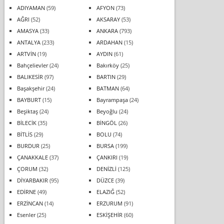
ADIYAMAN
(59)
AFYON
(73)
AĞRI
(52)
AKSARAY
(53)
AMASYA
(33)
ANKARA
(793)
ANTALYA
(233)
ARDAHAN
(15)
ARTVİN
(19)
AYDIN
(61)
Bahçelievler
(24)
Bakırköy
(25)
BALIKESİR
(97)
BARTIN
(29)
Başakşehir
(24)
BATMAN
(64)
BAYBURT
(15)
Bayrampaşa
(24)
Beşiktaş
(24)
Beyoğlu
(24)
BİLECİK
(35)
BİNGÖL
(26)
BİTLİS
(29)
BOLU
(74)
BURDUR
(25)
BURSA
(199)
ÇANAKKALE
(37)
ÇANKIRI
(19)
ÇORUM
(32)
DENİZLİ
(125)
DİYARBAKIR
(95)
DÜZCE
(39)
EDİRNE
(49)
ELAZIĞ
(52)
ERZİNCAN
(14)
ERZURUM
(91)
Esenler
(25)
ESKİŞEHİR
(60)