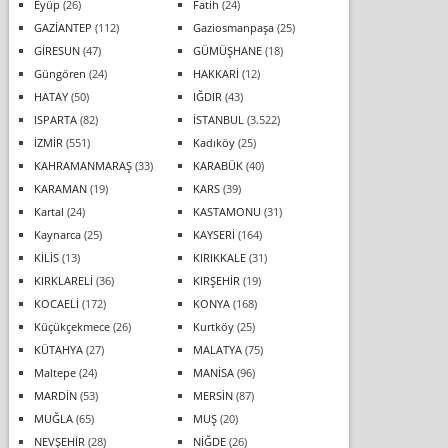
Eyüp
(26)
Fatih
(24)
GAZİANTEP
(112)
Gaziosmanpaşa
(25)
GİRESUN
(47)
GÜMÜŞHANE
(18)
Güngören
(24)
HAKKARİ
(12)
HATAY
(50)
IĞDIR
(43)
ISPARTA
(82)
İSTANBUL
(3.522)
İZMİR
(551)
Kadıköy
(25)
KAHRAMANMARAŞ
(33)
KARABÜK
(40)
KARAMAN
(19)
KARS
(39)
Kartal
(24)
KASTAMONU
(31)
Kaynarca
(25)
KAYSERİ
(164)
KİLİS
(13)
KIRIKKALE
(31)
KIRKLARELİ
(36)
KIRŞEHİR
(19)
KOCAELİ
(172)
KONYA
(168)
Küçükçekmece
(26)
Kurtköy
(25)
KÜTAHYA
(27)
MALATYA
(75)
Maltepe
(24)
MANİSA
(96)
MARDİN
(53)
MERSİN
(87)
MUĞLA
(65)
MUŞ
(20)
NEVŞEHİR
(28)
NİĞDE
(26)