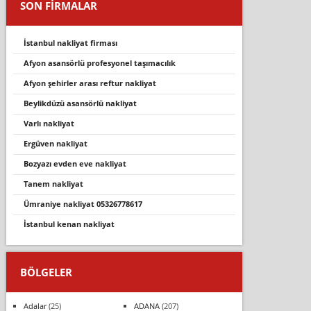
SON FİRMALAR
i̇stanbul nakli̇yat fi̇rmasi
afyon asansörlü profesyonel taşimacilik
afyon şehi̇rler arasi reftur nakli̇yat
beylikdüzü asansörlü nakliyat
varli nakli̇yat
ergüven nakli̇yat
bozyazi evden eve nakli̇yat
tanem nakliyat
ümraniye nakliyat 05326778617
i̇stanbul kenan nakliyat
BÖLGELER
Adalar
(25)
ADANA
(207)