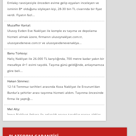
Emlakçı tavsiyesiyle önceden evime gelip eşyaları inceleyen ve
isminin B* olduğunu söyleyen kişi, 28-30 bin TL civarında bir fiyat
verdi. Fiyatın fazl...
Muzaffer Kartal:
Ulusoy Evden Eve Nakliyat ile komple ev taşıma ve depolama
hizmeti almak üzere, firmanın ulusoynaklyat.com.tr,
ulusoyevdeneve.com.tr ve ulusoyevdenevenaklya...
Banu Türksoy:
Haliç Nakliyat ile 26.000 TL karşılığında, 700 metre kadar yakın bir
mesafeye 4+1 evimi taşıdık. Taşıma günü geldiğinde, anlaşmamıza
göre beli...
Hakan Sönmez:
12-14 Temmuz tarihleri arasında Koza Nakliyat ile Erzurum’dan
Burdur’a şehirler arası taşınma hizmeti aldım. Taşınma öncesinde
firma ile yaptığı...
Mel Alty:
İnova Nakliyat Ankara ile anlaşıldı eşyayı taşıdılar parayı aldılar.
Salon duvarına bir baktım birisi boydan alüminyum renkli bantı
yapıştırm...