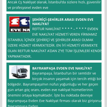
Ancak Cş Nakliyat olarak, İstanbul’da sizlere hızlı, güvenilir
ve profesyonel evden eve
ŞEHİRİÇİ-ŞEHİRLER ARASI EVDEN EVE
NAKLİYAT
REFTUR NAKLİYAT * * * * – * * * * EVDEN
EVE NAKLİYAT HİZMETİ VEREN FİRMAMIZ
İSTANBUL İÇİNDE ŞEHİRİÇİ VE ŞEHİRLER ARASI OLMAK
ÜZERE HİZMET VERMEKTEDİR. EN İYİ HİZMETİ VERMEKTE
OLAN REFTUR NAKLİYAT A’DAN Z’YE TÜM İŞLEMLERİ KENDİSİ
YAPMAKTADIR.
BAYRAMPAŞA EVDEN EVE NAKLİYAT
Bayrampaşa, İstanbul‘un bir semtidir ve
birçok insanın yaşamak için tercih ettiği bir
bölgedir. Bayrampaşa’nın nüfus yoğunluğu ve her geçen
gün artan göç oranı, evden eve nakliyat hizmetlerinin
önemini ortaya koymaktadır. İşte bu noktada devreye
Bayrampaşa Evden Eve Nakliyat firması olarak biz giriyoruz.
Bayrampaşa Evden