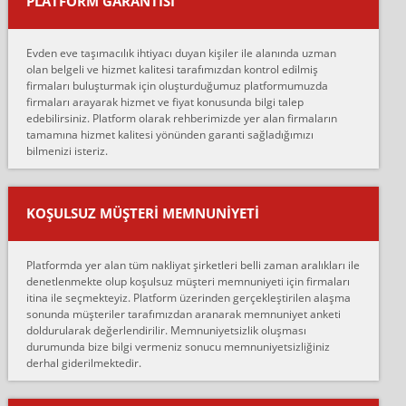
PLATFORM GARANTİSİ
Murat:
Merhaba, bu firmayı bir arkadaş tavsiyesi üzerine tercih ettim,
hiçbir sıkıntı yaşanmayacağını ve kendilerinin çok titiz
Evden eve taşımacılık ihtiyacı duyan kişiler ile alanında uzman
çalıştıklarını, müş...
olan belgeli ve hizmet kalitesi tarafımızdan kontrol edilmiş
firmaları buluşturmak için oluşturduğumuz platformumuzda
Ahmet:
firmaları arayarak hizmet ve fiyat konusunda bilgi talep
Lüleburgaz güngünes evden eve naklyat eşyalarımı taşımak için
edebilirsiniz. Platform olarak rehberimizde yer alan firmaların
anlaştık sabah eve geldiklerinde de eşyalarımı düzgün şekilde
tamamına hizmet kalitesi yönünden garanti sağladığımızı
sarcaz demelerine r...
bilmenizi isteriz.
mehmet güldü:
Ankara ALİCANLAR NAKLİYAT Tutarsız ve ticari ahlak problemleri
var verdikleri fiyat teklifini arttırdılar. Sonrasında taşıma gününde
KOŞULSUZ MÜŞTERI MEMNUNIYETI
oldukça tutarsı...
Erol:
Platformda yer alan tüm nakliyat şirketleri belli zaman aralıkları ile
Ankara Alicanlar naklyat tel 5465524025. 2600 TL'ye ankaradan
denetlenmekte olup koşulsuz müşteri memnuniyeti için firmaları
Konya ya Alicanlar naklyat la anlaştık bu şahıs evin taşınacağı gün
itina ile seçmekteyiz. Platform üzerinden gerçekleştirilen alaşma
fiyatın mazoto gele...
sonunda müşteriler tarafımızdan aranarak memnuniyet anketi
doldurularak değerlendirilir. Memnuniyetsizlik oluşması
Fatih kokmese:
durumunda bize bilgi vermeniz sonucu memnuniyetsizliğiniz
Diyarbakır dan eşyamı getirtmek için anlaştım sözleşme yaptım.
derhal giderilmektedir.
Son anda fiyat artırdılar.. mecburiyetten tasittim.. bu kişiler ağrılı
Ankara merk...