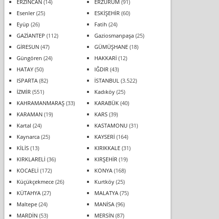
ERZİNCAN
(14)
ERZURUM
(91)
Esenler
(25)
ESKİŞEHİR
(60)
Eyüp
(26)
Fatih
(24)
GAZİANTEP
(112)
Gaziosmanpaşa
(25)
GİRESUN
(47)
GÜMÜŞHANE
(18)
Güngören
(24)
HAKKARİ
(12)
HATAY
(50)
IĞDIR
(43)
ISPARTA
(82)
İSTANBUL
(3.522)
İZMİR
(551)
Kadıköy
(25)
KAHRAMANMARAŞ
(33)
KARABÜK
(40)
KARAMAN
(19)
KARS
(39)
Kartal
(24)
KASTAMONU
(31)
Kaynarca
(25)
KAYSERİ
(164)
KİLİS
(13)
KIRIKKALE
(31)
KIRKLARELİ
(36)
KIRŞEHİR
(19)
KOCAELİ
(172)
KONYA
(168)
Küçükçekmece
(26)
Kurtköy
(25)
KÜTAHYA
(27)
MALATYA
(75)
Maltepe
(24)
MANİSA
(96)
MARDİN
(53)
MERSİN
(87)