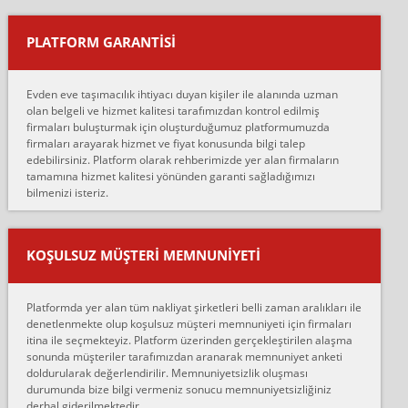
yapıştırm...
PLATFORM GARANTİSİ
Murat:
Merhaba, bu firmayı bir arkadaş tavsiyesi üzerine tercih ettim,
hiçbir sıkıntı yaşanmayacağını ve kendilerinin çok titiz
Evden eve taşımacılık ihtiyacı duyan kişiler ile alanında uzman
çalıştıklarını, müş...
olan belgeli ve hizmet kalitesi tarafımızdan kontrol edilmiş
firmaları buluşturmak için oluşturduğumuz platformumuzda
Ahmet:
firmaları arayarak hizmet ve fiyat konusunda bilgi talep
Lüleburgaz güngünes evden eve naklyat eşyalarımı taşımak için
edebilirsiniz. Platform olarak rehberimizde yer alan firmaların
anlaştık sabah eve geldiklerinde de eşyalarımı düzgün şekilde
tamamına hizmet kalitesi yönünden garanti sağladığımızı
sarcaz demelerine r...
bilmenizi isteriz.
mehmet güldü:
Ankara ALİCANLAR NAKLİYAT Tutarsız ve ticari ahlak problemleri
var verdikleri fiyat teklifini arttırdılar. Sonrasında taşıma gününde
KOŞULSUZ MÜŞTERI MEMNUNIYETI
oldukça tutarsı...
Erol:
Platformda yer alan tüm nakliyat şirketleri belli zaman aralıkları ile
Ankara Alicanlar naklyat tel 5465524025. 2600 TL'ye ankaradan
denetlenmekte olup koşulsuz müşteri memnuniyeti için firmaları
Konya ya Alicanlar naklyat la anlaştık bu şahıs evin taşınacağı gün
itina ile seçmekteyiz. Platform üzerinden gerçekleştirilen alaşma
fiyatın mazoto gele...
sonunda müşteriler tarafımızdan aranarak memnuniyet anketi
doldurularak değerlendirilir. Memnuniyetsizlik oluşması
Fatih kokmese:
durumunda bize bilgi vermeniz sonucu memnuniyetsizliğiniz
Diyarbakır dan eşyamı getirtmek için anlaştım sözleşme yaptım.
derhal giderilmektedir.