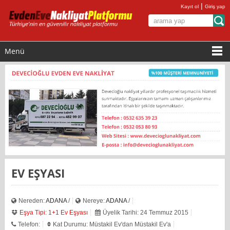
|
Kayıt ol
Giriş yap
Menü
EV EŞYASI
Nereden:
ADANA
/
Nereye:
ADANA
/
Eşya Tipi: 1+1 Ev Eşyası
Üyelik Tarihi: 24 Temmuz 2015
Telefon:
Kat Durumu: Müstakil Ev'dan Müstakil Ev'a