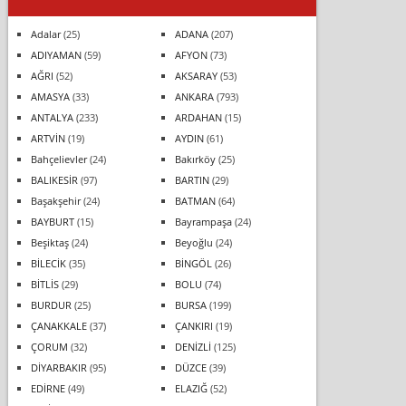
Adalar
(25)
ADANA
(207)
ADIYAMAN
(59)
AFYON
(73)
AĞRI
(52)
AKSARAY
(53)
AMASYA
(33)
ANKARA
(793)
ANTALYA
(233)
ARDAHAN
(15)
ARTVİN
(19)
AYDIN
(61)
Bahçelievler
(24)
Bakırköy
(25)
BALIKESİR
(97)
BARTIN
(29)
Başakşehir
(24)
BATMAN
(64)
BAYBURT
(15)
Bayrampaşa
(24)
Beşiktaş
(24)
Beyoğlu
(24)
BİLECİK
(35)
BİNGÖL
(26)
BİTLİS
(29)
BOLU
(74)
BURDUR
(25)
BURSA
(199)
ÇANAKKALE
(37)
ÇANKIRI
(19)
ÇORUM
(32)
DENİZLİ
(125)
DİYARBAKIR
(95)
DÜZCE
(39)
EDİRNE
(49)
ELAZIĞ
(52)