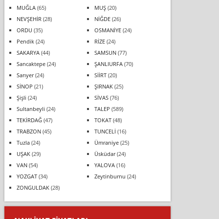
MUĞLA
(65)
MUŞ
(20)
NEVŞEHİR
(28)
NİĞDE
(26)
ORDU
(35)
OSMANİYE
(24)
Pendik
(24)
RİZE
(24)
SAKARYA
(44)
SAMSUN
(77)
Sancaktepe
(24)
ŞANLIURFA
(70)
Sarıyer
(24)
SİİRT
(20)
SİNOP
(21)
ŞIRNAK
(25)
Şişli
(24)
SİVAS
(76)
Sultanbeyli
(24)
TALEP
(589)
TEKİRDAĞ
(47)
TOKAT
(48)
TRABZON
(45)
TUNCELİ
(16)
Tuzla
(24)
Ümraniye
(25)
UŞAK
(29)
Üsküdar
(24)
VAN
(54)
YALOVA
(16)
YOZGAT
(34)
Zeytinburnu
(24)
ZONGULDAK
(28)