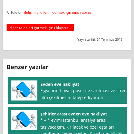
Telefon:
iletişim bilgilerini görmek için giriş yapınız...
diğer talepleri görmek için tıklayınız...
Yayın tarihi: 24 Temmuz 2015
Benzer yazılar
Evden eve nakliyat
Eşyaların havalı poşet ile sarılması ve strec
film çekilmesini talep ediyorum
şehirler arası evden eve nakliyat
* + * evimi istanbul antalya arası
taşıyacağım. kırılacak ve özel eştaları
kendim paketleyeceğim. Eşyalarım küçük