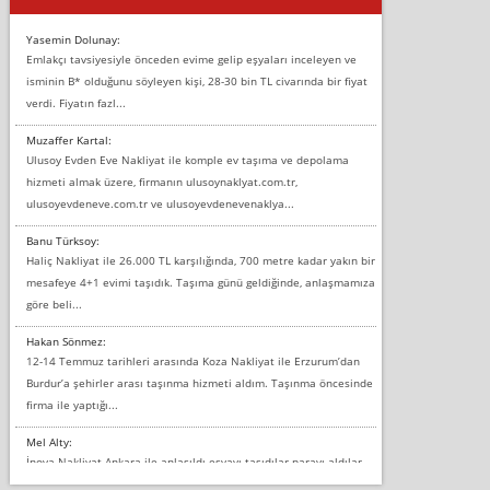
Yasemin Dolunay:
Emlakçı tavsiyesiyle önceden evime gelip eşyaları inceleyen ve
isminin B* olduğunu söyleyen kişi, 28-30 bin TL civarında bir fiyat
verdi. Fiyatın fazl...
Muzaffer Kartal:
Ulusoy Evden Eve Nakliyat ile komple ev taşıma ve depolama
hizmeti almak üzere, firmanın ulusoynaklyat.com.tr,
ulusoyevdeneve.com.tr ve ulusoyevdenevenaklya...
Banu Türksoy:
Haliç Nakliyat ile 26.000 TL karşılığında, 700 metre kadar yakın bir
mesafeye 4+1 evimi taşıdık. Taşıma günü geldiğinde, anlaşmamıza
göre beli...
Hakan Sönmez:
12-14 Temmuz tarihleri arasında Koza Nakliyat ile Erzurum’dan
Burdur’a şehirler arası taşınma hizmeti aldım. Taşınma öncesinde
firma ile yaptığı...
Mel Alty:
İnova Nakliyat Ankara ile anlaşıldı eşyayı taşıdılar parayı aldılar.
Salon duvarına bir baktım birisi boydan alüminyum renkli bantı