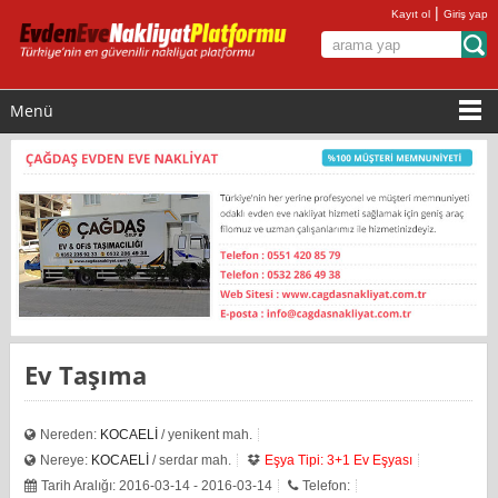
|
Kayıt ol
Giriş yap
Menü
Ev Taşıma
Nereden:
KOCAELİ
/ yenikent mah.
Nereye:
KOCAELİ
/ serdar mah.
Eşya Tipi: 3+1 Ev Eşyası
Tarih Aralığı: 2016-03-14 - 2016-03-14
Telefon: