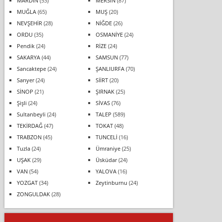
MARDİN
(53)
MERSİN
(87)
MUĞLA
(65)
MUŞ
(20)
NEVŞEHİR
(28)
NİĞDE
(26)
ORDU
(35)
OSMANİYE
(24)
Pendik
(24)
RİZE
(24)
SAKARYA
(44)
SAMSUN
(77)
Sancaktepe
(24)
ŞANLIURFA
(70)
Sarıyer
(24)
SİİRT
(20)
SİNOP
(21)
ŞIRNAK
(25)
Şişli
(24)
SİVAS
(76)
Sultanbeyli
(24)
TALEP
(589)
TEKİRDAĞ
(47)
TOKAT
(48)
TRABZON
(45)
TUNCELİ
(16)
Tuzla
(24)
Ümraniye
(25)
UŞAK
(29)
Üsküdar
(24)
VAN
(54)
YALOVA
(16)
YOZGAT
(34)
Zeytinburnu
(24)
ZONGULDAK
(28)