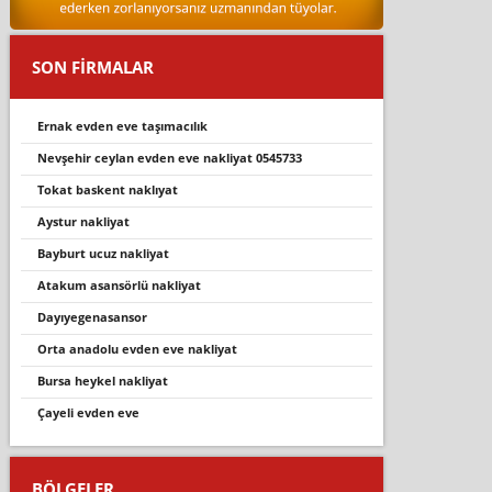
SON FİRMALAR
ernak evden eve taşimacilik
nevşehi̇r ceylan evden eve nakli̇yat 0545733
tokat baskent naklıyat
aystur nakliyat
bayburt ucuz nakliyat
atakum asansörlü nakliyat
dayıyegenasansor
orta anadolu evden eve nakli̇yat
bursa heykel nakliyat
çayeli̇ evden eve
BÖLGELER