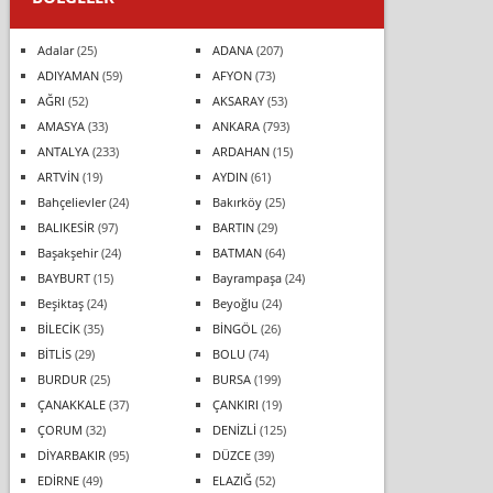
Adalar
(25)
ADANA
(207)
ADIYAMAN
(59)
AFYON
(73)
AĞRI
(52)
AKSARAY
(53)
AMASYA
(33)
ANKARA
(793)
ANTALYA
(233)
ARDAHAN
(15)
ARTVİN
(19)
AYDIN
(61)
Bahçelievler
(24)
Bakırköy
(25)
BALIKESİR
(97)
BARTIN
(29)
Başakşehir
(24)
BATMAN
(64)
BAYBURT
(15)
Bayrampaşa
(24)
Beşiktaş
(24)
Beyoğlu
(24)
BİLECİK
(35)
BİNGÖL
(26)
BİTLİS
(29)
BOLU
(74)
BURDUR
(25)
BURSA
(199)
ÇANAKKALE
(37)
ÇANKIRI
(19)
ÇORUM
(32)
DENİZLİ
(125)
DİYARBAKIR
(95)
DÜZCE
(39)
EDİRNE
(49)
ELAZIĞ
(52)