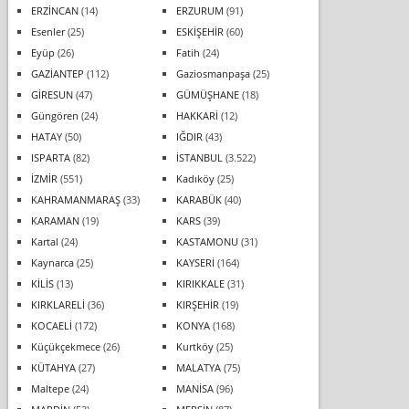
ERZİNCAN
(14)
ERZURUM
(91)
Esenler
(25)
ESKİŞEHİR
(60)
Eyüp
(26)
Fatih
(24)
GAZİANTEP
(112)
Gaziosmanpaşa
(25)
GİRESUN
(47)
GÜMÜŞHANE
(18)
Güngören
(24)
HAKKARİ
(12)
HATAY
(50)
IĞDIR
(43)
ISPARTA
(82)
İSTANBUL
(3.522)
İZMİR
(551)
Kadıköy
(25)
KAHRAMANMARAŞ
(33)
KARABÜK
(40)
KARAMAN
(19)
KARS
(39)
Kartal
(24)
KASTAMONU
(31)
Kaynarca
(25)
KAYSERİ
(164)
KİLİS
(13)
KIRIKKALE
(31)
KIRKLARELİ
(36)
KIRŞEHİR
(19)
KOCAELİ
(172)
KONYA
(168)
Küçükçekmece
(26)
Kurtköy
(25)
KÜTAHYA
(27)
MALATYA
(75)
Maltepe
(24)
MANİSA
(96)