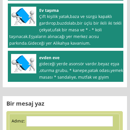
Ev taşıma
Çift kişilik yatak,baza ve sürgü kapaklı
gardırop,buzdolabı,bir üçlü bir ikili iki tekli
çekyat,ufak bir masa ve * - * koli
taşınacak.Eşyaların alınacağı yer merkez acısu
parkında.Gideceği yer Alikahya kavanium.
evden eve
gideceği yerde asonsör vardır.beyaz eşya
,oturma grubu, * kanepe,yatak odası,yemek
masası * sandalıye, mutfak ve giyim
Bir mesaj yaz
Adınız: