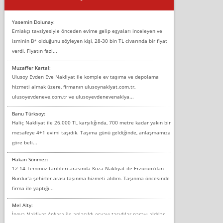
Yasemin Dolunay:
Emlakçı tavsiyesiyle önceden evime gelip eşyaları inceleyen ve
isminin B* olduğunu söyleyen kişi, 28-30 bin TL civarında bir fiyat
verdi. Fiyatın fazl...
Muzaffer Kartal:
Ulusoy Evden Eve Nakliyat ile komple ev taşıma ve depolama
hizmeti almak üzere, firmanın ulusoynaklyat.com.tr,
ulusoyevdeneve.com.tr ve ulusoyevdenevenaklya...
Banu Türksoy:
Haliç Nakliyat ile 26.000 TL karşılığında, 700 metre kadar yakın bir
mesafeye 4+1 evimi taşıdık. Taşıma günü geldiğinde, anlaşmamıza
göre beli...
Hakan Sönmez:
12-14 Temmuz tarihleri arasında Koza Nakliyat ile Erzurum’dan
Burdur’a şehirler arası taşınma hizmeti aldım. Taşınma öncesinde
firma ile yaptığı...
Mel Alty:
İnova Nakliyat Ankara ile anlaşıldı eşyayı taşıdılar parayı aldılar.