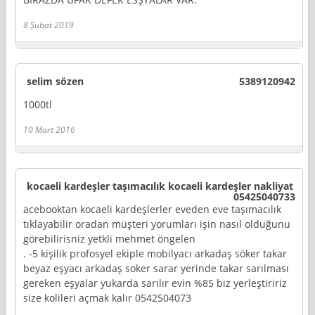
8 Şubat 2019
selim sözen
5389120942
1000tl
10 Mart 2016
kocaeli kardeşler taşımacılık kocaeli kardeşler nakliyat
05425040733
acebooktan kocaeli kardeşlerler eveden eve taşımacılık
tıklayabilir oradan müşteri yorumları işin nasıl olduğunu
görebilirisniz yetkli mehmet öngelen
. -5 kişilik profosyel ekiple mobilyacı arkadaş söker takar
beyaz eşyacı arkadaş soker sarar yerinde takar sarılması
gereken eşyalar yukarda sarılır evin %85 biz yerleştiririz
size kolileri açmak kalır 0542504073