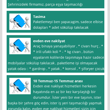
Şehrinizdeki firmamız, parça eşya taşımacılığı
Tasima
Paketlemeyi ben yapacagim, sadece elbise
dolapları * adet sökülüp takılacak
evden eve nakliyat
Araç binaya yanaşabiliyor , * civarı hurç , * -
* irili ufaklı koli * - * kg civarı , bütün
eşyalarım kolilerde taşınmaya hazır sadece
mobilyalar sökülüp takılacak , paketleme işi olmayacak
yatak odası : * gardrop , * yatak , * konsol , * şiforyer çocuk
10 Temmuz-15 Temmuz arası
Evden eve nakliyat hizmetleri herkesin
hayatında en az bir kez karşılaştığı bir
durumdur. İster yeni bir eve taşının, ister
başka bir şehre göç edin, ister iş yeri taşımacılığı yapmak
zorunda kalın, evden eve nakliyat hizmetleri sizin için