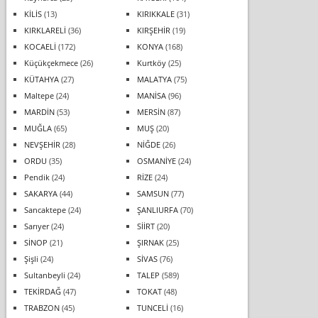
KİLİS
(13)
KIRIKKALE
(31)
KIRKLARELİ
(36)
KIRŞEHİR
(19)
KOCAELİ
(172)
KONYA
(168)
Küçükçekmece
(26)
Kurtköy
(25)
KÜTAHYA
(27)
MALATYA
(75)
Maltepe
(24)
MANİSA
(96)
MARDİN
(53)
MERSİN
(87)
MUĞLA
(65)
MUŞ
(20)
NEVŞEHİR
(28)
NİĞDE
(26)
ORDU
(35)
OSMANİYE
(24)
Pendik
(24)
RİZE
(24)
SAKARYA
(44)
SAMSUN
(77)
Sancaktepe
(24)
ŞANLIURFA
(70)
Sarıyer
(24)
SİİRT
(20)
SİNOP
(21)
ŞIRNAK
(25)
Şişli
(24)
SİVAS
(76)
Sultanbeyli
(24)
TALEP
(589)
TEKİRDAĞ
(47)
TOKAT
(48)
TRABZON
(45)
TUNCELİ
(16)