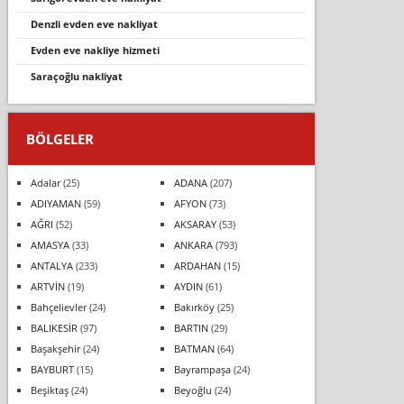
denzli evden eve nakliyat
evden eve nakliye hizmeti
saraçoğlu nakliyat
BÖLGELER
Adalar
(25)
ADANA
(207)
ADIYAMAN
(59)
AFYON
(73)
AĞRI
(52)
AKSARAY
(53)
AMASYA
(33)
ANKARA
(793)
ANTALYA
(233)
ARDAHAN
(15)
ARTVİN
(19)
AYDIN
(61)
Bahçelievler
(24)
Bakırköy
(25)
BALIKESİR
(97)
BARTIN
(29)
Başakşehir
(24)
BATMAN
(64)
BAYBURT
(15)
Bayrampaşa
(24)
Beşiktaş
(24)
Beyoğlu
(24)