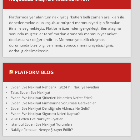
oldukça tutarsı...
Erol:
Platformda yer alan tüm nakliyat şirketleri belli zaman aralıkları ile
Ankara Alicanlar naklyat tel 5465524025. 2600 TL'ye ankaradan
denetlenmekte olup koşulsuz müşteri memnuniyeti için firmaları
Konya ya Alicanlar naklyat la anlaştık bu şahıs evin taşınacağı gün
itina ile seçmekteyiz. Platform üzerinden gerçekleştirilen alaşma
fiyatın mazoto gele...
sonunda müşteriler tarafımızdan aranarak memnuniyet anketi
doldurularak değerlendirilir. Memnuniyetsizlik oluşması
Fatih kokmese:
durumunda bize bilgi vermeniz sonucu memnuniyetsizliğiniz
Diyarbakır dan eşyamı getirtmek için anlaştım sözleşme yaptım.
derhal giderilmektedir.
Son anda fiyat artırdılar.. mecburiyetten tasittim.. bu kişiler ağrılı
Ankara merk...
Ali:
PLATFORM BLOG
İzmir de evim naklyat diye bir firmaya ev taşıttık, çok pişman
olduk. Asansörlü dediler sonra uraya asansör kurulmaz dediler
Evden Eve Nakliyat Rehberi
2024 Yılı Nakliye Fiyatları
fark istediler. ortada asa...
Talas Evden Eve Nakliyat
Evden Eve Nakliyat Şirketleri Nelerden Nefret Eder?
Nimet:
Evden Eve Nakliyat Firmalarına Sorulması Gerekenler
Ben 2021 Ağustos ilk haftası Evimi taşıdım yani İstanbul'un bir
Evden Eve Nakliyat Dendiğinde Aklınıza Ne Gelir?
Mahallesi'nden bir başka Mahallesi'ne yani Ümraniye bölgesinde
Evden Eve Nakliyat Sigortası Neleri Kapsar?
oturuyorum önceleri ara...
2020 Evden Eve Nakliyat Fiyatları
İstanbul Evden Eve Nakliyat Yorumları
Nimet Köse:
Nakliye Firmaları Nereye Şikayet Edilir?
Merhaba ben 2021 Ağustos ilk haftası evimi Ümraniye'den Çok
yakın bir bölgeye taşıdım yeni Ümraniye'nin Mahallesi'ne