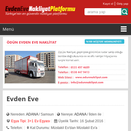
|
Kayıt ol
Giriş yap
Menü
Evden Eve
Nereden:
ADANA
/ Samsun
Nereye:
ADANA
/ İlden ile
Eşya Tipi: 3+1 Ev Eşyası
Üyelik Tarihi: 16 Şubat 2016
Telefon:
Kat Durumu: Müstakil Ev'dan Müstakil Ev'a