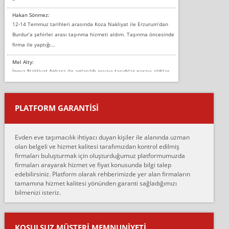
Hakan Sönmez:
12-14 Temmuz tarihleri arasında Koza Nakliyat ile Erzurum’dan
Burdur’a şehirler arası taşınma hizmeti aldım. Taşınma öncesinde
firma ile yaptığı...
Mel Alty:
İnova Nakliyat Ankara ile anlaşıldı eşyayı taşıdılar parayı aldılar.
Salon duvarına bir baktım birisi boydan alüminyum renkli bantı
yapıştırm...
PLATFORM GARANTİSİ
Murat:
Merhaba, bu firmayı bir arkadaş tavsiyesi üzerine tercih ettim,
hiçbir sıkıntı yaşanmayacağını ve kendilerinin çok titiz
Evden eve taşımacılık ihtiyacı duyan kişiler ile alanında uzman
çalıştıklarını, müş...
olan belgeli ve hizmet kalitesi tarafımızdan kontrol edilmiş
firmaları buluşturmak için oluşturduğumuz platformumuzda
Ahmet:
firmaları arayarak hizmet ve fiyat konusunda bilgi talep
Lüleburgaz güngünes evden eve naklyat eşyalarımı taşımak için
edebilirsiniz. Platform olarak rehberimizde yer alan firmaların
anlaştık sabah eve geldiklerinde de eşyalarımı düzgün şekilde
tamamına hizmet kalitesi yönünden garanti sağladığımızı
sarcaz demelerine r...
bilmenizi isteriz.
mehmet güldü:
Ankara ALİCANLAR NAKLİYAT Tutarsız ve ticari ahlak problemleri
var verdikleri fiyat teklifini arttırdılar. Sonrasında taşıma gününde
KOŞULSUZ MÜŞTERI MEMNUNIYETI