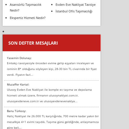
Asansörlü Taşımacılık
Evden Eve Nakliyat Tavsiye
Nedir?
İstanbul Ofis Taşımacılığı
Ekspertiz Hizmeti Nedir?
SON DEFTER MESAJLARI
Yasemin Dolunay:
Emlakçı tavsiyesiyle önceden evime gelip eşyaları inceleyen ve
isminin B* olduğunu söyleyen kişi, 28-30 bin TL civarında bir fiyat
verdi. Fiyatın fazl...
Muzaffer Kartal:
Ulusoy Evden Eve Nakliyat ile komple ev taşıma ve depolama
hizmeti almak üzere, firmanın ulusoynaklyat.com.tr,
ulusoyevdeneve.com.tr ve ulusoyevdenevenaklya...
Banu Türksoy:
Haliç Nakliyat ile 26.000 TL karşılığında, 700 metre kadar yakın bir
mesafeye 4+1 evimi taşıdık. Taşıma günü geldiğinde, anlaşmamıza
göre beli...