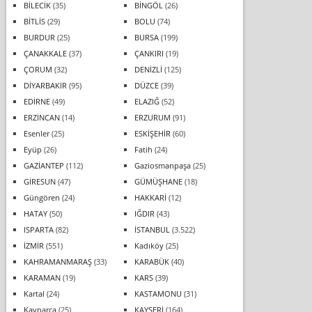
BİLECİK
(35)
BİNGÖL
(26)
BİTLİS
(29)
BOLU
(74)
BURDUR
(25)
BURSA
(199)
ÇANAKKALE
(37)
ÇANKIRI
(19)
ÇORUM
(32)
DENİZLİ
(125)
DİYARBAKIR
(95)
DÜZCE
(39)
EDİRNE
(49)
ELAZIĞ
(52)
ERZİNCAN
(14)
ERZURUM
(91)
Esenler
(25)
ESKİŞEHİR
(60)
Eyüp
(26)
Fatih
(24)
GAZİANTEP
(112)
Gaziosmanpaşa
(25)
GİRESUN
(47)
GÜMÜŞHANE
(18)
Güngören
(24)
HAKKARİ
(12)
HATAY
(50)
IĞDIR
(43)
ISPARTA
(82)
İSTANBUL
(3.522)
İZMİR
(551)
Kadıköy
(25)
KAHRAMANMARAŞ
(33)
KARABÜK
(40)
KARAMAN
(19)
KARS
(39)
Kartal
(24)
KASTAMONU
(31)
Kaynarca
(25)
KAYSERİ
(164)