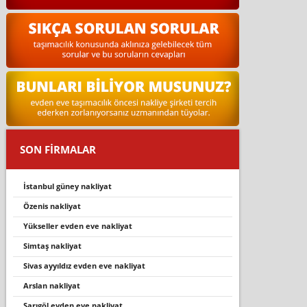
SON FİRMALAR
i̇stanbul güney nakliyat
özenis nakliyat
yükseller evden eve nakliyat
simtaş nakliyat
si̇vas ayyildiz evden eve nakli̇yat
arslan nakliyat
sarigöl evden eve nakli̇yat