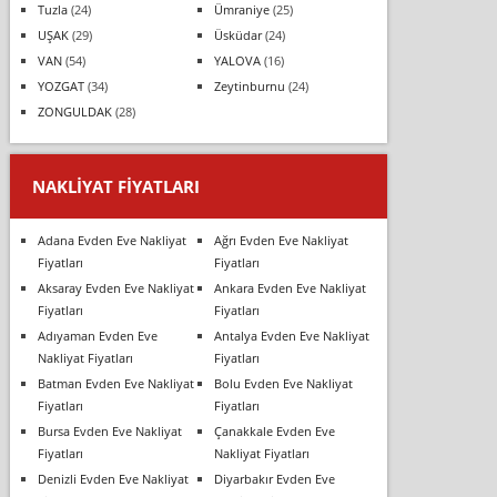
Tuzla
(24)
Ümraniye
(25)
UŞAK
(29)
Üsküdar
(24)
VAN
(54)
YALOVA
(16)
YOZGAT
(34)
Zeytinburnu
(24)
ZONGULDAK
(28)
NAKLIYAT FIYATLARI
Adana Evden Eve Nakliyat
Ağrı Evden Eve Nakliyat
Fiyatları
Fiyatları
Aksaray Evden Eve Nakliyat
Ankara Evden Eve Nakliyat
Fiyatları
Fiyatları
Adıyaman Evden Eve
Antalya Evden Eve Nakliyat
Nakliyat Fiyatları
Fiyatları
Batman Evden Eve Nakliyat
Bolu Evden Eve Nakliyat
Fiyatları
Fiyatları
Bursa Evden Eve Nakliyat
Çanakkale Evden Eve
Fiyatları
Nakliyat Fiyatları
Denizli Evden Eve Nakliyat
Diyarbakır Evden Eve