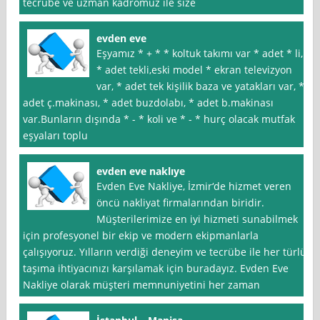
tecrübe ve uzman kadromuz ile size
evden eve
Eşyamız * + * * koltuk takımı var * adet * li,
* adet tekli,eski model * ekran televizyon
var, * adet tek kişilik baza ve yatakları var, *
adet ç.makinası, * adet buzdolabı, * adet b.makinası
var.Bunların dışında * - * koli ve * - * hurç olacak mutfak
eşyaları toplu
evden eve naklıye
Evden Eve Nakliye, İzmir‘de hizmet veren
öncü nakliyat firmalarından biridir.
Müşterilerimize en iyi hizmeti sunabilmek
için profesyonel bir ekip ve modern ekipmanlarla
çalışıyoruz. Yılların verdiği deneyim ve tecrübe ile her türlü
taşıma ihtiyacınızı karşılamak için buradayız. Evden Eve
Nakliye olarak müşteri memnuniyetini her zaman