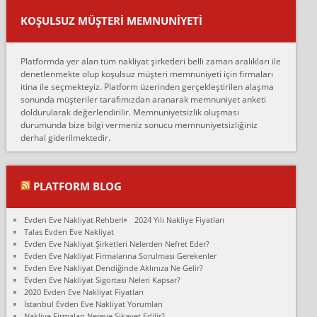
var verdikleri fiyat teklifini arttırdılar. Sonrasında taşıma gününde
KOŞULSUZ MÜŞTERI MEMNUNIYETI
oldukça tutarsı...
Erol:
Platformda yer alan tüm nakliyat şirketleri belli zaman aralıkları ile
Ankara Alicanlar naklyat tel 5465524025. 2600 TL'ye ankaradan
denetlenmekte olup koşulsuz müşteri memnuniyeti için firmaları
Konya ya Alicanlar naklyat la anlaştık bu şahıs evin taşınacağı gün
itina ile seçmekteyiz. Platform üzerinden gerçekleştirilen alaşma
fiyatın mazoto gele...
sonunda müşteriler tarafımızdan aranarak memnuniyet anketi
doldurularak değerlendirilir. Memnuniyetsizlik oluşması
Fatih kokmese:
durumunda bize bilgi vermeniz sonucu memnuniyetsizliğiniz
Diyarbakır dan eşyamı getirtmek için anlaştım sözleşme yaptım.
derhal giderilmektedir.
Son anda fiyat artırdılar.. mecburiyetten tasittim.. bu kişiler ağrılı
Ankara merk...
Ali:
PLATFORM BLOG
İzmir de evim naklyat diye bir firmaya ev taşıttık, çok pişman
olduk. Asansörlü dediler sonra uraya asansör kurulmaz dediler
Evden Eve Nakliyat Rehberi
2024 Yılı Nakliye Fiyatları
fark istediler. ortada asa...
Talas Evden Eve Nakliyat
Evden Eve Nakliyat Şirketleri Nelerden Nefret Eder?
Nimet:
Evden Eve Nakliyat Firmalarına Sorulması Gerekenler
Ben 2021 Ağustos ilk haftası Evimi taşıdım yani İstanbul'un bir
Evden Eve Nakliyat Dendiğinde Aklınıza Ne Gelir?
Mahallesi'nden bir başka Mahallesi'ne yani Ümraniye bölgesinde
Evden Eve Nakliyat Sigortası Neleri Kapsar?
oturuyorum önceleri ara...
2020 Evden Eve Nakliyat Fiyatları
İstanbul Evden Eve Nakliyat Yorumları
Nimet Köse:
Nakliye Firmaları Nereye Şikayet Edilir?