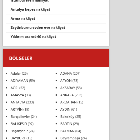
i̇stanbul eren nakliyat
antalya kepez nakliyat
arma nakliyat
zeytinburnu evden eve nakli̇yat
yıldırım asansörlü nakliyat
BÖLGELER
Adalar
(25)
ADANA
(207)
ADIYAMAN
(59)
AFYON
(73)
AĞRI
(52)
AKSARAY
(53)
AMASYA
(33)
ANKARA
(793)
ANTALYA
(233)
ARDAHAN
(15)
ARTVİN
(19)
AYDIN
(61)
Bahçelievler
(24)
Bakırköy
(25)
BALIKESİR
(97)
BARTIN
(29)
Başakşehir
(24)
BATMAN
(64)
BAYBURT
(15)
Bayrampaşa
(24)