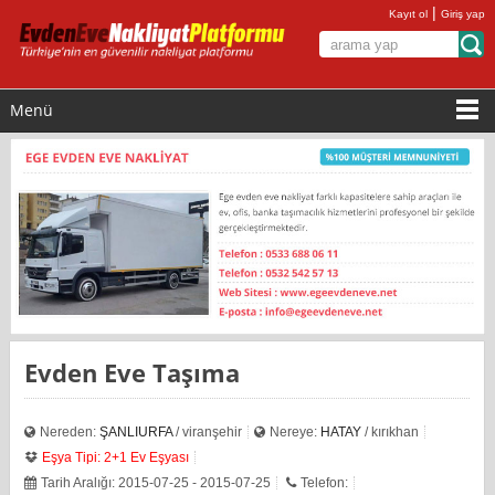
|
Kayıt ol
Giriş yap
Menü
Evden Eve Taşıma
Nereden:
ŞANLIURFA
/ viranşehir
Nereye:
HATAY
/ kırıkhan
Eşya Tipi: 2+1 Ev Eşyası
Tarih Aralığı: 2015-07-25 - 2015-07-25
Telefon: