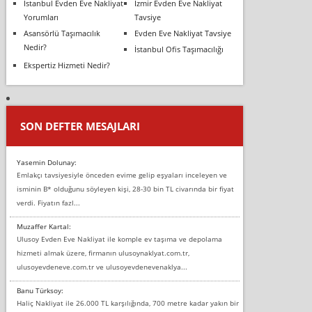
İstanbul Evden Eve Nakliyat
İzmir Evden Eve Nakliyat
Yorumları
Tavsiye
Asansörlü Taşımacılık
Evden Eve Nakliyat Tavsiye
Nedir?
İstanbul Ofis Taşımacılığı
Ekspertiz Hizmeti Nedir?
SON DEFTER MESAJLARI
Yasemin Dolunay:
Emlakçı tavsiyesiyle önceden evime gelip eşyaları inceleyen ve
isminin B* olduğunu söyleyen kişi, 28-30 bin TL civarında bir fiyat
verdi. Fiyatın fazl...
Muzaffer Kartal:
Ulusoy Evden Eve Nakliyat ile komple ev taşıma ve depolama
hizmeti almak üzere, firmanın ulusoynaklyat.com.tr,
ulusoyevdeneve.com.tr ve ulusoyevdenevenaklya...
Banu Türksoy:
Haliç Nakliyat ile 26.000 TL karşılığında, 700 metre kadar yakın bir