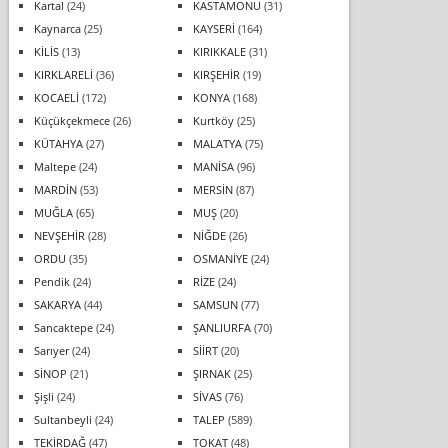
Kartal
(24)
KASTAMONU
(31)
Kaynarca
(25)
KAYSERİ
(164)
KİLİS
(13)
KIRIKKALE
(31)
KIRKLARELİ
(36)
KIRŞEHİR
(19)
KOCAELİ
(172)
KONYA
(168)
Küçükçekmece
(26)
Kurtköy
(25)
KÜTAHYA
(27)
MALATYA
(75)
Maltepe
(24)
MANİSA
(96)
MARDİN
(53)
MERSİN
(87)
MUĞLA
(65)
MUŞ
(20)
NEVŞEHİR
(28)
NİĞDE
(26)
ORDU
(35)
OSMANİYE
(24)
Pendik
(24)
RİZE
(24)
SAKARYA
(44)
SAMSUN
(77)
Sancaktepe
(24)
ŞANLIURFA
(70)
Sarıyer
(24)
SİİRT
(20)
SİNOP
(21)
ŞIRNAK
(25)
Şişli
(24)
SİVAS
(76)
Sultanbeyli
(24)
TALEP
(589)
TEKİRDAĞ
(47)
TOKAT
(48)