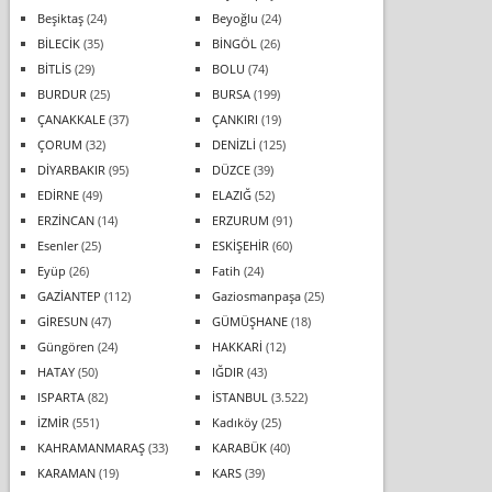
Beşiktaş
(24)
Beyoğlu
(24)
BİLECİK
(35)
BİNGÖL
(26)
BİTLİS
(29)
BOLU
(74)
BURDUR
(25)
BURSA
(199)
ÇANAKKALE
(37)
ÇANKIRI
(19)
ÇORUM
(32)
DENİZLİ
(125)
DİYARBAKIR
(95)
DÜZCE
(39)
EDİRNE
(49)
ELAZIĞ
(52)
ERZİNCAN
(14)
ERZURUM
(91)
Esenler
(25)
ESKİŞEHİR
(60)
Eyüp
(26)
Fatih
(24)
GAZİANTEP
(112)
Gaziosmanpaşa
(25)
GİRESUN
(47)
GÜMÜŞHANE
(18)
Güngören
(24)
HAKKARİ
(12)
HATAY
(50)
IĞDIR
(43)
ISPARTA
(82)
İSTANBUL
(3.522)
İZMİR
(551)
Kadıköy
(25)
KAHRAMANMARAŞ
(33)
KARABÜK
(40)
KARAMAN
(19)
KARS
(39)