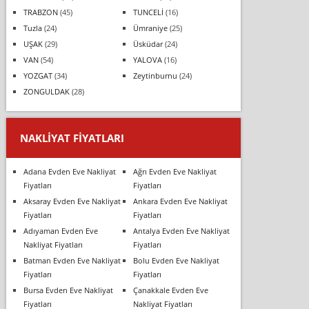
TRABZON
(45)
TUNCELİ
(16)
Tuzla
(24)
Ümraniye
(25)
UŞAK
(29)
Üsküdar
(24)
VAN
(54)
YALOVA
(16)
YOZGAT
(34)
Zeytinburnu
(24)
ZONGULDAK
(28)
NAKLIYAT FIYATLARI
Adana Evden Eve Nakliyat
Ağrı Evden Eve Nakliyat
Fiyatları
Fiyatları
Aksaray Evden Eve Nakliyat
Ankara Evden Eve Nakliyat
Fiyatları
Fiyatları
Adıyaman Evden Eve
Antalya Evden Eve Nakliyat
Nakliyat Fiyatları
Fiyatları
Batman Evden Eve Nakliyat
Bolu Evden Eve Nakliyat
Fiyatları
Fiyatları
Bursa Evden Eve Nakliyat
Çanakkale Evden Eve
Fiyatları
Nakliyat Fiyatları