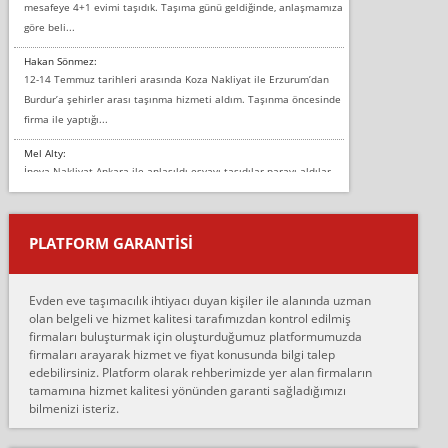
mesafeye 4+1 evimi taşıdık. Taşıma günü geldiğinde, anlaşmamıza
göre beli...
Hakan Sönmez:
12-14 Temmuz tarihleri arasında Koza Nakliyat ile Erzurum’dan
Burdur’a şehirler arası taşınma hizmeti aldım. Taşınma öncesinde
firma ile yaptığı...
Mel Alty:
İnova Nakliyat Ankara ile anlaşıldı eşyayı taşıdılar parayı aldılar.
Salon duvarına bir baktım birisi boydan alüminyum renkli bantı
yapıştırm...
PLATFORM GARANTİSİ
Murat:
Merhaba, bu firmayı bir arkadaş tavsiyesi üzerine tercih ettim,
hiçbir sıkıntı yaşanmayacağını ve kendilerinin çok titiz
Evden eve taşımacılık ihtiyacı duyan kişiler ile alanında uzman
çalıştıklarını, müş...
olan belgeli ve hizmet kalitesi tarafımızdan kontrol edilmiş
firmaları buluşturmak için oluşturduğumuz platformumuzda
Ahmet:
firmaları arayarak hizmet ve fiyat konusunda bilgi talep
Lüleburgaz güngünes evden eve naklyat eşyalarımı taşımak için
edebilirsiniz. Platform olarak rehberimizde yer alan firmaların
anlaştık sabah eve geldiklerinde de eşyalarımı düzgün şekilde
tamamına hizmet kalitesi yönünden garanti sağladığımızı
sarcaz demelerine r...
bilmenizi isteriz.
mehmet güldü:
Ankara ALİCANLAR NAKLİYAT Tutarsız ve ticari ahlak problemleri