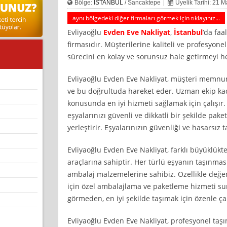
Bölge:
İSTANBUL
/ Sancaktepe
Üyelik Tarihi: 21 M
aynı bölgedeki diğer firmaları görmek için tıklayınız...
Evliyaoğlu
Evden Eve Nakliyat
,
İstanbul
‘da faa
firmasıdır. Müşterilerine kaliteli ve profesyon
sürecini en kolay ve sorunsuz hale getirmeyi h
Evliyaoğlu Evden Eve Nakliyat, müşteri memnu
ve bu doğrultuda hareket eder. Uzman ekip ka
konusunda en iyi hizmeti sağlamak için çalışır.
eşyalarınızı güvenli ve dikkatli bir şekilde paket
yerleştirir. Eşyalarınızın güvenliği ve hasarsız 
Evliyaoğlu Evden Eve Nakliyat, farklı büyüklükte
araçlarına sahiptir. Her türlü eşyanın taşınmas
ambalaj malzemelerine sahibiz. Özellikle değerl
için özel ambalajlama ve paketleme hizmeti sun
görmeden, en iyi şekilde taşımak için özenle ça
Evliyaoğlu Evden Eve Nakliyat, profesyonel taşı