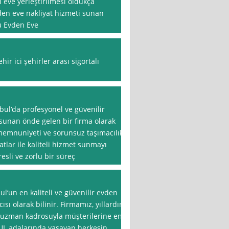
i eve yerleştirilmesi oldukça
den eve nakliyat hizmeti sunan
u Evden Eve
ir ici şehirler arası sigortalı
nbul‘da profesyonel ve güvenilir
 sunan önde gelen bir firma olarak
memnuniyeti ve sorunsuz taşımacılık
tlar ile kaliteli hizmet sunmayı
esli ve zorlu bir süreç
bul‘un en kaliteli ve güvenilir evden
ısı olarak bilinir. Firmamız, yıllardır
 uzman kadrosuyla müşterilerine en
UL adalarında yaşayan herkesin