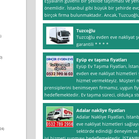
Eşyaların güvenli bir şekilde taşınması ve yen
önemlidir. İstanbul gibi büyük bir şehirde ev
birçok firma bulunmaktadır. Ancak, Tuzcuoğl
Tuzcoğlu
)
Tuzcoğlu evden eve nakliyat şeh
garantili * * * *
0)
Eyüp ev taşıma fiyatları
Eyüp Ev Taşıma Fiyatları, İsta
evden eve nakliyat hizmetleri
hizmet vermekteyiz. Müşteri 
prensiplerini benimseyen firmamız, uygun fiya
hedeflemektedir. Ev taşıma süreci, oldukça str
Adalar nakliye fiyatları
Adalar Nakliye Fiyatları, İstan
eve nakliyat hizmetleri sağlayıc
24)
sektörde edindiği deneyim ve
iyi hizmeti sunmayı hedeflemektedir. İSTANB