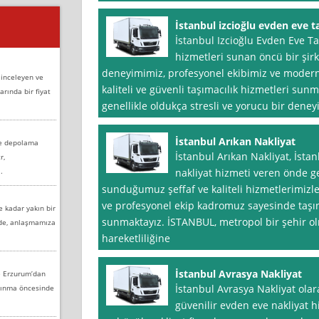
İstanbul izcioğlu evden eve t
İstanbul Izcioğlu Evden Eve Ta
hizmetleri sunan öncü bir şirke
deneyimimiz, profesyonel ekibimiz ve modern 
 inceleyen ve
kaliteli ve güvenli taşımacılık hizmetleri sun
arında bir fiyat
genellikle oldukça stresli ve yorucu bir deneyi
İstanbul Arıkan Nakliyat
ve depolama
İstanbul Arıkan Nakliyat, İsta
r,
.
nakliyat hizmeti veren önde ge
sunduğumuz şeffaf ve kaliteli hizmetlerimizle
ve profesyonel ekip kadromuz sayesinde taşı
e kadar yakın bir
sunmaktayız. İSTANBUL, metropol bir şehir o
nde, anlaşmamıza
hareketliliğine
İstanbul Avrasya Nakliyat
e Erzurum’dan
İstanbul Avrasya Nakliyat olara
aşınma öncesinde
güvenilir evden eve nakliyat h