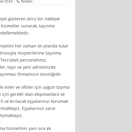
art 2016
Telefon:
liyet gösteren öncü bir nakliyat
el hizmetler sunarak, taşınma
edeflemektedir.
niyetini her zaman ön planda tutar
drosuyla müşterilerine taşınma
 Tecrübeli personelimiz,
ler, taşır ve yeni adresinizde
taşınması firmamızın önceliğidir.
ki evler ve ofisler için uygun taşıma
ı için gerekli olan ekipmanlara ve
i ve kırılacak eşyalarınızı korumak
maktayız. Eşyalarınızı zarar
lışmaktayız.
ma hizmetinin yanı sıra ek