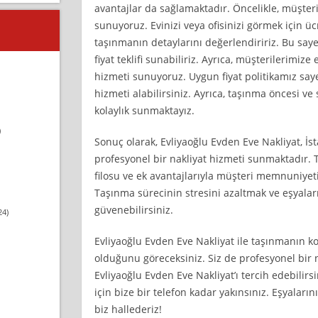
avantajlar da sağlamaktadır. Öncelikle, müşteri
sunuyoruz. Evinizi veya ofisinizi görmek için ü
taşınmanın detaylarını değerlendiririz. Bu saye
fiyat teklifi sunabiliriz. Ayrıca, müşterilerimiz
hizmeti sunuyoruz. Uygun fiyat politikamız say
hizmeti alabilirsiniz. Ayrıca, taşınma öncesi ve
kolaylık sunmaktayız.
)
Sonuç olarak, Evliyaoğlu Evden Eve Nakliyat, İsta
profesyonel bir nakliyat hizmeti sunmaktadır. 
filosu ve ek avantajlarıyla müşteri memnuniye
Taşınma sürecinin stresini azaltmak ve eşyaları
güvenebilirsiniz.
24)
Evliyaoğlu Evden Eve Nakliyat ile taşınmanın k
olduğunu göreceksiniz. Siz de profesyonel bir n
Evliyaoğlu Evden Eve Nakliyat’ı tercih edebilirs
için bize bir telefon kadar yakınsınız. Eşyaların
biz hallederiz!