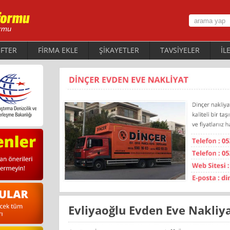
FTER
FİRMA EKLE
ŞİKAYETLER
TAVSİYELER
İL
Evliyaoğlu Evden Eve Nakliy