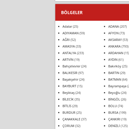
BÖLGELER
Adalar
(25)
ADANA
(207)
ADIYAMAN
(59)
AFYON
(73)
AĞRI
(52)
AKSARAY
(53)
AMASYA
(33)
ANKARA
(793)
ANTALYA
(233)
ARDAHAN
(15
ARTVİN
(19)
AYDIN
(61)
Bahçelievler
(24)
Bakırköy
(25)
BALIKESİR
(97)
BARTIN
(29)
Başakşehir
(24)
BATMAN
(64)
BAYBURT
(15)
Bayrampaşa
(
Beşiktaş
(24)
Beyoğlu
(24)
BİLECİK
(35)
BİNGÖL
(26)
BİTLİS
(29)
BOLU
(74)
BURDUR
(25)
BURSA
(199)
ÇANAKKALE
(37)
ÇANKIRI
(19)
ÇORUM
(32)
DENİZLİ
(125)