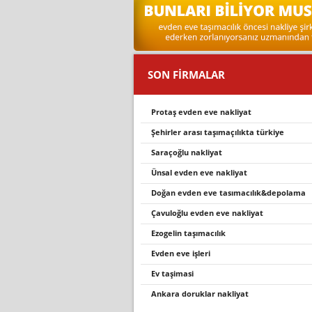
SON FİRMALAR
protaş evden eve nakliyat
şehi̇rler arasi taşimaçilikta türki̇ye
saraçoğlu nakliyat
ünsal evden eve nakliyat
doğan evden eve tasimacilik&depolama
çavuloğlu evden eve nakliyat
ezogelin taşımacılık
evden eve i̇şleri̇
ev taşimasi
ankara doruklar nakliyat