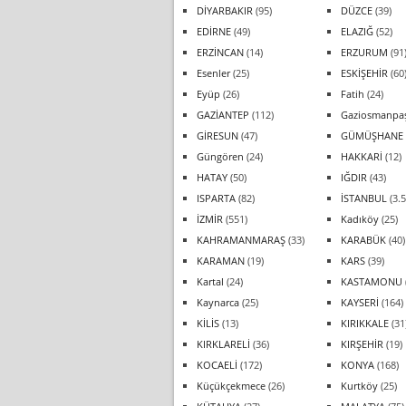
DİYARBAKIR
(95)
DÜZCE
(39)
EDİRNE
(49)
ELAZIĞ
(52)
ERZİNCAN
(14)
ERZURUM
(91
Esenler
(25)
ESKİŞEHİR
(60
Eyüp
(26)
Fatih
(24)
GAZİANTEP
(112)
Gaziosmanpa
GİRESUN
(47)
GÜMÜŞHANE
Güngören
(24)
HAKKARİ
(12)
HATAY
(50)
IĞDIR
(43)
ISPARTA
(82)
İSTANBUL
(3.5
İZMİR
(551)
Kadıköy
(25)
KAHRAMANMARAŞ
(33)
KARABÜK
(40)
KARAMAN
(19)
KARS
(39)
Kartal
(24)
KASTAMONU
Kaynarca
(25)
KAYSERİ
(164)
KİLİS
(13)
KIRIKKALE
(31
KIRKLARELİ
(36)
KIRŞEHİR
(19)
KOCAELİ
(172)
KONYA
(168)
Küçükçekmece
(26)
Kurtköy
(25)