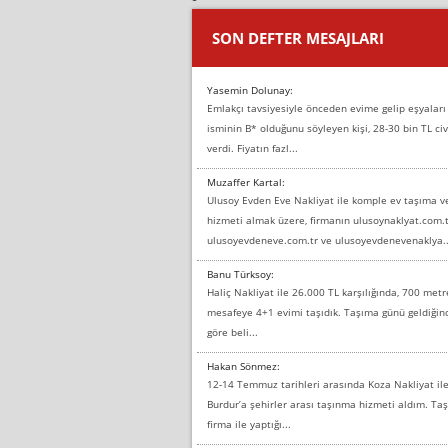
SON DEFTER MESAJLARI
Yasemin Dolunay:
Emlakçı tavsiyesiyle önceden evime gelip eşyaları
isminin B* olduğunu söyleyen kişi, 28-30 bin TL civ
verdi. Fiyatın fazl...
Muzaffer Kartal:
Ulusoy Evden Eve Nakliyat ile komple ev taşıma 
hizmeti almak üzere, firmanın ulusoynaklyat.com.t
ulusoyevdeneve.com.tr ve ulusoyevdenevenaklya..
Banu Türksoy:
Haliç Nakliyat ile 26.000 TL karşılığında, 700 metr
mesafeye 4+1 evimi taşıdık. Taşıma günü geldiği
göre beli...
Hakan Sönmez:
12-14 Temmuz tarihleri arasında Koza Nakliyat il
Burdur’a şehirler arası taşınma hizmeti aldım. T
firma ile yaptığı...