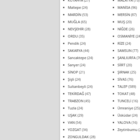
KÜTAHYA
(27)
MALATYA
(75)
Maltepe
(24)
MANİSA
(96)
MARDİN
(53)
MERSİN
(87)
MUĞLA
(65)
MUŞ
(20)
NEVŞEHİR
(28)
NİĞDE
(26)
ORDU
(35)
OSMANİYE
(24
Pendik
(24)
RİZE
(24)
SAKARYA
(44)
SAMSUN
(77)
Sancaktepe
(24)
ŞANLIURFA
(7
Sarıyer
(24)
SİİRT
(20)
SİNOP
(21)
ŞIRNAK
(25)
Şişli
(24)
SİVAS
(76)
Sultanbeyli
(24)
TALEP
(589)
TEKİRDAĞ
(47)
TOKAT
(48)
TRABZON
(45)
TUNCELİ
(16)
Tuzla
(24)
Ümraniye
(25)
UŞAK
(29)
Üsküdar
(24)
VAN
(54)
YALOVA
(16)
YOZGAT
(34)
Zeytinburnu
(
ZONGULDAK
(28)