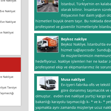
 Eve Nakliyat
İstanbul, Türkiye’nin en kalaba
olarak bilinir. İnsanların süre
Eve Nakliyat
ihtiyacının her daim yoğun ol
hizmetleri büyük önem taşır. Bu noktada devr
Eve Nakliyat
profesyonel ve güvenilir hizmetleriyle İstanbu
ve Nakliyat
Beykoz nakliye
Beykoz Nakliye, İstanbul‘da ev
hizmet sağlayıcısıdır. Sunduğu
ile müşterilerimizin memnuniy
hedefliyoruz. Nakliye işlemleri her ne kadar zo
profesyonel ekip ve ekipmanlarımız ile sorun
ve Nakliyat
Musa nakliyat
Ev-işyeri-fabrika-ofis ve teks
liyat Tavsiye
göre donanmış taşımacılık ve n
Taşımacılığı
olmuştur. evden eve nakliyat yurtiçi kargo ve
bakanlığı karayolu taşımacılığı k– * ve k– * ye
yapmakta aynı zamanda müşteriye ucuz nakli