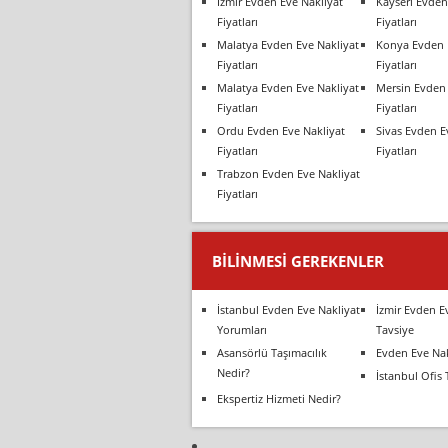
İzmir Evden Eve Nakliyat
Kayseri Evden
Fiyatları
Fiyatları
Malatya Evden Eve Nakliyat
Konya Evden 
Fiyatları
Fiyatları
Malatya Evden Eve Nakliyat
Mersin Evden 
Fiyatları
Fiyatları
Ordu Evden Eve Nakliyat
Sivas Evden E
Fiyatları
Fiyatları
Trabzon Evden Eve Nakliyat
Fiyatları
BILINMESI GEREKENLER
İstanbul Evden Eve Nakliyat
İzmir Evden E
Yorumları
Tavsiye
Asansörlü Taşımacılık
Evden Eve Nak
Nedir?
İstanbul Ofis 
Ekspertiz Hizmeti Nedir?