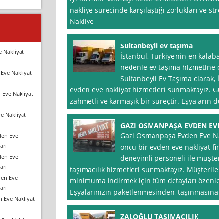
nakliye sürecinde karşılaştığı zorlukları ve st
Nakliye
Sultanbeyli ev taşıma
e Nakliyat
İstanbul, Türkiye’nin en kalaba
nedenle ev taşıma hizmetine o
Eve Nakliyat
Sultanbeyli Ev Taşıma olarak, İ
evden eve nakliyat hizmetleri sunmaktayız. 
 Eve Nakliyat
zahmetli ve karmaşık bir süreçtir. Eşyaların d
e Nakliyat
GAZI OSMANPAŞA EVDEN EV
Gazi Osmanpaşa Evden Eve Nakl
den Eve
arı
öncü bir evden eve nakliyat fi
den Eve
deneyimli personeli ile müşteri
arı
taşımacılık hizmetleri sunmaktayız. Müşterile
den Eve
minimuma indirmek için tüm detayları özenle 
arı
Eşyalarınızın paketlenmesinden, taşınmasına
n Eve Nakliyat
ZALOĞLU TAŞIMACILIK