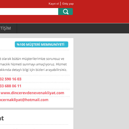
|
Kayıt ol
Giriş yap
ETİŞİM
at