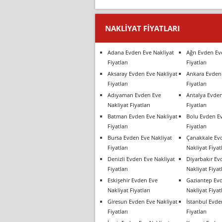
NAKLIYAT FIYATLARI
Adana Evden Eve Nakliyat
Ağrı Evden Ev
Fiyatları
Fiyatları
Aksaray Evden Eve Nakliyat
Ankara Evden 
Fiyatları
Fiyatları
Adıyaman Evden Eve
Antalya Evden
Nakliyat Fiyatları
Fiyatları
Batman Evden Eve Nakliyat
Bolu Evden Ev
Fiyatları
Fiyatları
Bursa Evden Eve Nakliyat
Çanakkale Ev
Fiyatları
Nakliyat Fiyatl
Denizli Evden Eve Nakliyat
Diyarbakır Ev
Fiyatları
Nakliyat Fiyatl
Eskişehir Evden Eve
Gaziantep Ev
Nakliyat Fiyatları
Nakliyat Fiyatl
Giresun Evden Eve Nakliyat
İstanbul Evde
Fiyatları
Fiyatları