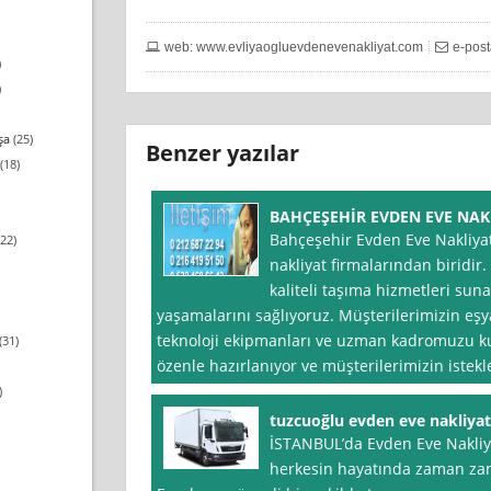
web: www.evliyaogluevdenevenakliyat.com
e-pos
)
)
şa
(25)
Benzer yazılar
(18)
BAHÇEŞEHİR EVDEN EVE NAK
Bahçeşehir Evden Eve Nakliyat
22)
nakliyat firmalarından biridir
kaliteli taşıma hizmetleri sun
yaşamalarını sağlıyoruz. Müşterilerimizin eşy
teknoloji ekipmanları ve uzman kadromuzu ku
(31)
özenle hazırlanıyor ve müşterilerimizin istekl
)
tuzcuoğlu evden eve nakliya
İSTANBUL’da Evden Eve Nakliy
herkesin hayatında zaman zama