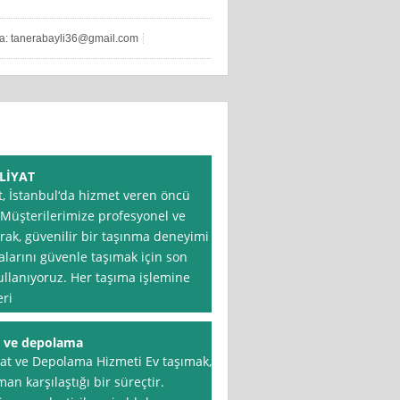
ta:
tanerabayli36@gmail.com
LİYAT
, İstanbul‘da hizmet veren öncü
. Müşterilerimize profesyonel ve
arak, güvenilir bir taşınma deneyimi
alarını güvenle taşımak için son
llanıyoruz. Her taşıma işlemine
eri
t ve depolama
at ve Depolama Hizmeti Ev taşımak,
n karşılaştığı bir süreçtir.