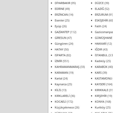
DİYARBAKIR
(95)
DÜZCE
(39)
EDİRNE
(49)
ELAZIĞ
(52)
ERZİNCAN
(14)
ERZURUM
(91
Esenler
(25)
ESKİŞEHİR
(60
Eyüp
(26)
Fatih
(24)
GAZİANTEP
(112)
Gaziosmanpa
GİRESUN
(47)
GÜMÜŞHANE
Güngören
(24)
HAKKARİ
(12)
HATAY
(50)
IĞDIR
(43)
ISPARTA
(82)
İSTANBUL
(3.5
İZMİR
(551)
Kadıköy
(25)
KAHRAMANMARAŞ
(33)
KARABÜK
(40)
KARAMAN
(19)
KARS
(39)
Kartal
(24)
KASTAMONU
Kaynarca
(25)
KAYSERİ
(164)
KİLİS
(13)
KIRIKKALE
(31
KIRKLARELİ
(36)
KIRŞEHİR
(19)
KOCAELİ
(172)
KONYA
(168)
Küçükçekmece
(26)
Kurtköy
(25)