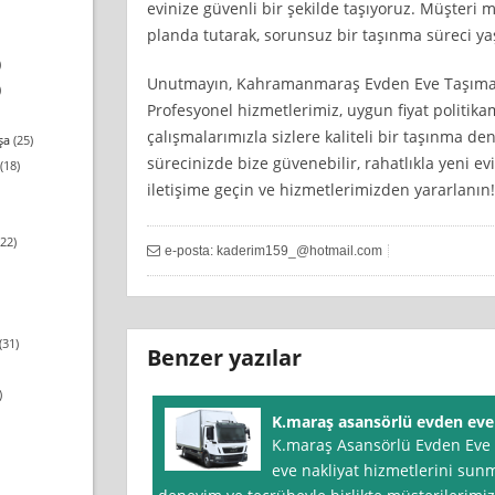
evinize güvenli bir şekilde taşıyoruz. Müşter
planda tutarak, sorunsuz bir taşınma süreci ya
)
Unutmayın, Kahramanmaraş Evden Eve Taşımacılı
)
Profesyonel hizmetlerimiz, uygun fiyat politik
çalışmalarımızla sizlere kaliteli bir taşınma 
şa
(25)
sürecinizde bize güvenebilir, rahatlıkla yeni evi
(18)
iletişime geçin ve hizmetlerimizden yararlanın!
22)
e-posta:
kaderim159_@hotmail.com
(31)
Benzer yazılar
)
K.maraş asansörlü evden eve
K.maraş Asansörlü Evden Eve o
eve nakliyat hizmetlerini sunm