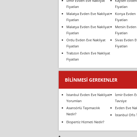
İzmir Evden Eve Nakliyat
Kayseri Evden
Fiyatları
Fiyatları
Malatya Evden Eve Nakliyat
Konya Evden 
Fiyatları
Fiyatları
Malatya Evden Eve Nakliyat
Mersin Evden 
Fiyatları
Fiyatları
Ordu Evden Eve Nakliyat
Sivas Evden E
Fiyatları
Fiyatları
Trabzon Evden Eve Nakliyat
Fiyatları
BILINMESI GEREKENLER
İstanbul Evden Eve Nakliyat
İzmir Evden E
Yorumları
Tavsiye
Asansörlü Taşımacılık
Evden Eve Nak
Nedir?
İstanbul Ofis 
Ekspertiz Hizmeti Nedir?