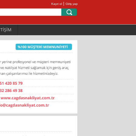
|
Kayıt ol
Giriş yap
ETİŞİM