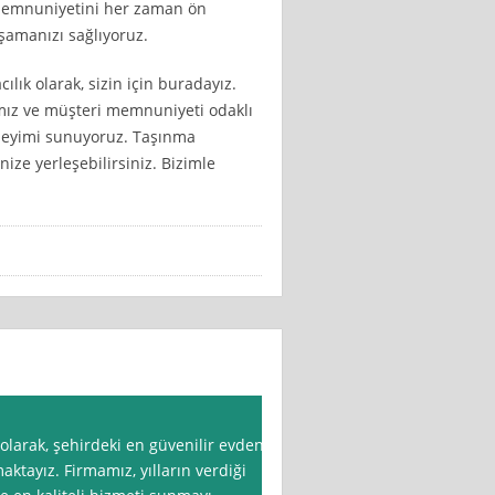
i memnuniyetini her zaman ön
şamanızı sağlıyoruz.
k olarak, sizin için buradayız.
amız ve müşteri memnuniyeti odaklı
deneyimi sunuyoruz. Taşınma
nize yerleşebilirsiniz. Bizimle
larak, şehirdeki en güvenilir evden
aktayız. Firmamız, yılların verdiği