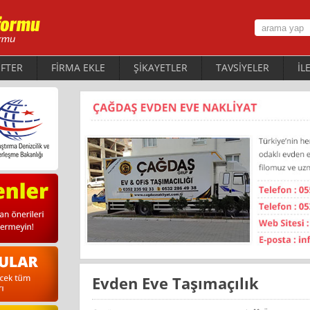
FTER
FİRMA EKLE
ŞİKAYETLER
TAVSİYELER
İL
Evden Eve Taşımaçılık