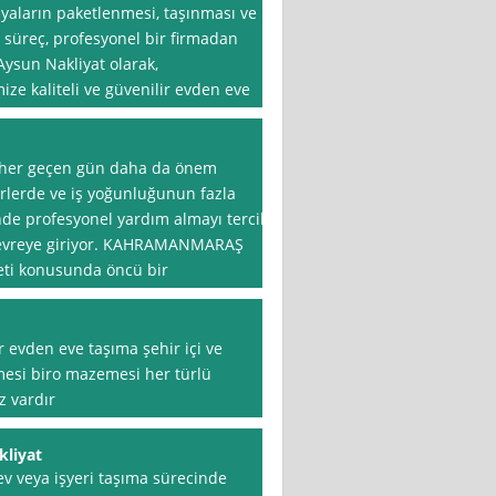
şyaların paketlenmesi, taşınması ve
bu süreç, profesyonel bir firmadan
Aysun Nakliyat olarak,
e kaliteli ve güvenilir evden eve
i her geçen gün daha da önem
irlerde ve iş yoğunluğunun fazla
nde profesyonel yardım almayı tercih
 devreye giriyor. KAHRAMANMARAŞ
eti konusunda öncü bir
r evden eve taşıma şehir içi ve
esi biro mazemesi her türlü
iz vardır
kliyat
ev veya işyeri taşıma sürecinde