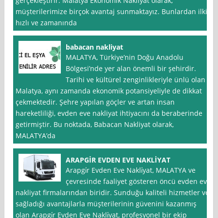
gerçekleştirir. Malatya Ekonomik Nakliyat olarak,
müşterilerimize birçok avantaj sunmaktayız. Bunlardan ilki,
hızlı ve zamanında
babacan nakliyat
MALATYA, Türkiye’nin Doğu Anadolu
Bölgesi’nde yer alan önemli bir şehirdir.
Tarihi ve kültürel zenginlikleriyle ünlü olan
Malatya, aynı zamanda ekonomik potansiyeliyle de dikkat
çekmektedir. Şehre yapılan göçler ve artan insan
hareketliliği, evden eve nakliyat ihtiyacını da beraberinde
getirmiştir. Bu noktada, Babacan Nakliyat olarak,
MALATYA’da
ARAPGİR EVDEN EVE NAKLİYAT
Arapgi̇r Evden Eve Nakli̇yat, MALATYA ve
çevresinde faaliyet gösteren öncü evden eve
nakliyat firmalarından biridir. Sunduğu kaliteli hizmetler ve
sağladığı avantajlarla müşterilerinin güvenini kazanmış
olan Arapgi̇r Evden Eve Nakli̇yat, profesyonel bir ekip