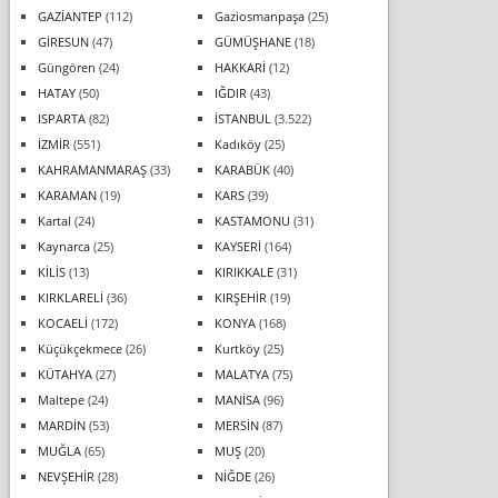
GAZİANTEP
(112)
Gaziosmanpaşa
(25)
GİRESUN
(47)
GÜMÜŞHANE
(18)
Güngören
(24)
HAKKARİ
(12)
HATAY
(50)
IĞDIR
(43)
ISPARTA
(82)
İSTANBUL
(3.522)
İZMİR
(551)
Kadıköy
(25)
KAHRAMANMARAŞ
(33)
KARABÜK
(40)
KARAMAN
(19)
KARS
(39)
Kartal
(24)
KASTAMONU
(31)
Kaynarca
(25)
KAYSERİ
(164)
KİLİS
(13)
KIRIKKALE
(31)
KIRKLARELİ
(36)
KIRŞEHİR
(19)
KOCAELİ
(172)
KONYA
(168)
Küçükçekmece
(26)
Kurtköy
(25)
KÜTAHYA
(27)
MALATYA
(75)
Maltepe
(24)
MANİSA
(96)
MARDİN
(53)
MERSİN
(87)
MUĞLA
(65)
MUŞ
(20)
NEVŞEHİR
(28)
NİĞDE
(26)