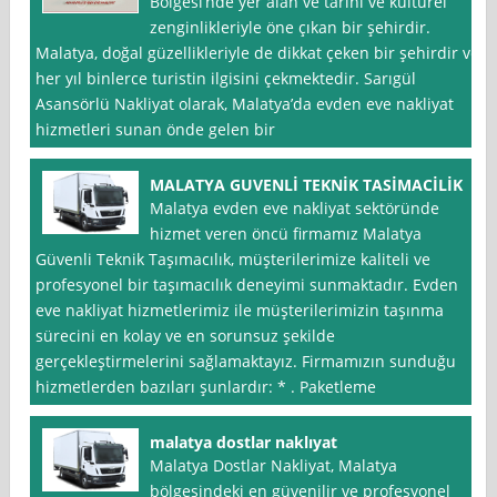
Bölgesi’nde yer alan ve tarihi ve kültürel
zenginlikleriyle öne çıkan bir şehirdir.
Malatya, doğal güzellikleriyle de dikkat çeken bir şehirdir ve
her yıl binlerce turistin ilgisini çekmektedir. Sarıgül
Asansörlü Nakliyat olarak, Malatya’da evden eve nakliyat
hizmetleri sunan önde gelen bir
MALATYA GUVENLİ TEKNİK TASİMACİLİK
Malatya evden eve nakliyat sektöründe
hizmet veren öncü firmamız Malatya
Güvenli Teknik Taşımacılık, müşterilerimize kaliteli ve
profesyonel bir taşımacılık deneyimi sunmaktadır. Evden
eve nakliyat hizmetlerimiz ile müşterilerimizin taşınma
sürecini en kolay ve en sorunsuz şekilde
gerçekleştirmelerini sağlamaktayız. Firmamızın sunduğu
hizmetlerden bazıları şunlardır: * . Paketleme
malatya dostlar naklıyat
Malatya Dostlar Nakliyat, Malatya
bölgesindeki en güvenilir ve profesyonel