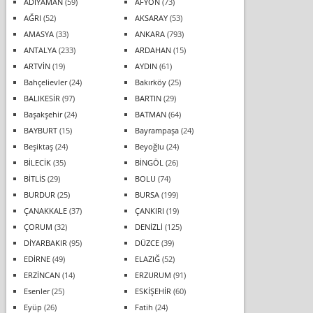
ADIYAMAN
(59)
AFYON
(73)
AĞRI
(52)
AKSARAY
(53)
AMASYA
(33)
ANKARA
(793)
ANTALYA
(233)
ARDAHAN
(15)
ARTVİN
(19)
AYDIN
(61)
Bahçelievler
(24)
Bakırköy
(25)
BALIKESİR
(97)
BARTIN
(29)
Başakşehir
(24)
BATMAN
(64)
BAYBURT
(15)
Bayrampaşa
(24)
Beşiktaş
(24)
Beyoğlu
(24)
BİLECİK
(35)
BİNGÖL
(26)
BİTLİS
(29)
BOLU
(74)
BURDUR
(25)
BURSA
(199)
ÇANAKKALE
(37)
ÇANKIRI
(19)
ÇORUM
(32)
DENİZLİ
(125)
DİYARBAKIR
(95)
DÜZCE
(39)
EDİRNE
(49)
ELAZIĞ
(52)
ERZİNCAN
(14)
ERZURUM
(91)
Esenler
(25)
ESKİŞEHİR
(60)
Eyüp
(26)
Fatih
(24)