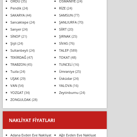
ORDU
(35)
OSMANİYE
(24)
Pendik
(24)
RİZE
(24)
SAKARYA
(44)
SAMSUN
(77)
Sancaktepe
(24)
ŞANLIURFA
(70)
Sarıyer
(24)
SİİRT
(20)
SİNOP
(21)
ŞIRNAK
(25)
Şişli
(24)
SİVAS
(76)
Sultanbeyli
(24)
TALEP
(589)
TEKİRDAĞ
(47)
TOKAT
(48)
TRABZON
(45)
TUNCELİ
(16)
Tuzla
(24)
Ümraniye
(25)
UŞAK
(29)
Üsküdar
(24)
VAN
(54)
YALOVA
(16)
YOZGAT
(34)
Zeytinburnu
(24)
ZONGULDAK
(28)
NAKLIYAT FIYATLARI
Adana Evden Eve Nakliyat
Ağrı Evden Eve Nakliyat