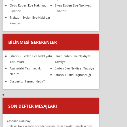
Ordu Evden Eve Nakliyat
Sivas Evden Eve Nakliyat
Fiyatları
Fiyatları
Trabzon Evden Eve Nakliyat
Fiyatları
BILINMESI GEREKENLER
İstanbul Evden Eve Nakliyat
İzmir Evden Eve Nakliyat
Yorumları
Tavsiye
Asansörlü Taşımacılık
Evden Eve Nakliyat Tavsiye
Nedir?
İstanbul Ofis Taşımacılığı
Ekspertiz Hizmeti Nedir?
SON DEFTER MESAJLARI
Yasemin Dolunay:
Emlakçı tavsiyesiyle önceden evime gelip eşyaları inceleyen ve