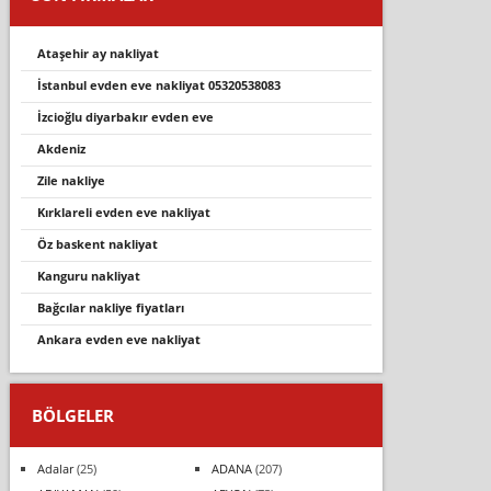
ataşehir ay nakliyat
i̇stanbul evden eve nakli̇yat 05320538083
i̇zcioğlu diyarbakır evden eve
akdeni̇z
zi̇le nakli̇ye
kirklareli̇ evden eve nakli̇yat
öz baskent nakli̇yat
kanguru nakliyat
bağcılar nakliye fiyatları
ankara evden eve nakliyat
BÖLGELER
Adalar
(25)
ADANA
(207)