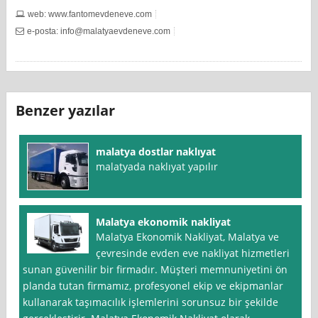
web: www.fantomevdeneve.com
e-posta:
info@malatyaevdeneve.com
Benzer yazılar
malatya dostlar naklıyat
malatyada naklıyat yapılır
Malatya ekonomik nakliyat
Malatya Ekonomik Nakliyat, Malatya ve
çevresinde evden eve nakliyat hizmetleri
sunan güvenilir bir firmadır. Müşteri memnuniyetini ön
planda tutan firmamız, profesyonel ekip ve ekipmanlar
kullanarak taşımacılık işlemlerini sorunsuz bir şekilde