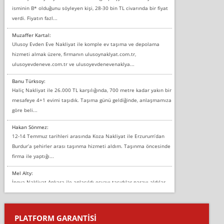
isminin B* olduğunu söyleyen kişi, 28-30 bin TL civarında bir fiyat
verdi. Fiyatın fazl...
Muzaffer Kartal:
Ulusoy Evden Eve Nakliyat ile komple ev taşıma ve depolama
hizmeti almak üzere, firmanın ulusoynaklyat.com.tr,
ulusoyevdeneve.com.tr ve ulusoyevdenevenaklya...
Banu Türksoy:
Haliç Nakliyat ile 26.000 TL karşılığında, 700 metre kadar yakın bir
mesafeye 4+1 evimi taşıdık. Taşıma günü geldiğinde, anlaşmamıza
göre beli...
Hakan Sönmez:
12-14 Temmuz tarihleri arasında Koza Nakliyat ile Erzurum’dan
Burdur’a şehirler arası taşınma hizmeti aldım. Taşınma öncesinde
firma ile yaptığı...
Mel Alty:
İnova Nakliyat Ankara ile anlaşıldı eşyayı taşıdılar parayı aldılar.
Salon duvarına bir baktım birisi boydan alüminyum renkli bantı
yapıştırm...
PLATFORM GARANTİSİ
Murat: