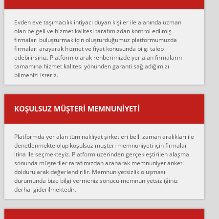
Merhaba, bu firmayı bir arkadaş tavsiyesi üzerine tercih ettim,
hiçbir sıkıntı yaşanmayacağını ve kendilerinin çok titiz
Evden eve taşımacılık ihtiyacı duyan kişiler ile alanında uzman
çalıştıklarını, müş...
olan belgeli ve hizmet kalitesi tarafımızdan kontrol edilmiş
firmaları buluşturmak için oluşturduğumuz platformumuzda
Ahmet:
firmaları arayarak hizmet ve fiyat konusunda bilgi talep
Lüleburgaz güngünes evden eve naklyat eşyalarımı taşımak için
edebilirsiniz. Platform olarak rehberimizde yer alan firmaların
anlaştık sabah eve geldiklerinde de eşyalarımı düzgün şekilde
tamamına hizmet kalitesi yönünden garanti sağladığımızı
sarcaz demelerine r...
bilmenizi isteriz.
mehmet güldü:
Ankara ALİCANLAR NAKLİYAT Tutarsız ve ticari ahlak problemleri
var verdikleri fiyat teklifini arttırdılar. Sonrasında taşıma gününde
KOŞULSUZ MÜŞTERI MEMNUNIYETI
oldukça tutarsı...
Erol:
Platformda yer alan tüm nakliyat şirketleri belli zaman aralıkları ile
Ankara Alicanlar naklyat tel 5465524025. 2600 TL'ye ankaradan
denetlenmekte olup koşulsuz müşteri memnuniyeti için firmaları
Konya ya Alicanlar naklyat la anlaştık bu şahıs evin taşınacağı gün
itina ile seçmekteyiz. Platform üzerinden gerçekleştirilen alaşma
fiyatın mazoto gele...
sonunda müşteriler tarafımızdan aranarak memnuniyet anketi
doldurularak değerlendirilir. Memnuniyetsizlik oluşması
Fatih kokmese:
durumunda bize bilgi vermeniz sonucu memnuniyetsizliğiniz
Diyarbakır dan eşyamı getirtmek için anlaştım sözleşme yaptım.
derhal giderilmektedir.
Son anda fiyat artırdılar.. mecburiyetten tasittim.. bu kişiler ağrılı
Ankara merk...