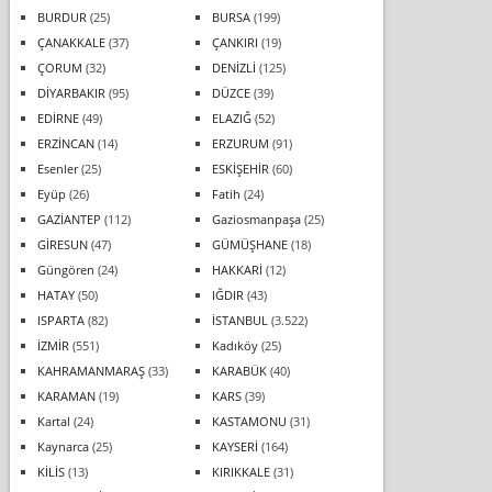
BURDUR
(25)
BURSA
(199)
ÇANAKKALE
(37)
ÇANKIRI
(19)
ÇORUM
(32)
DENİZLİ
(125)
DİYARBAKIR
(95)
DÜZCE
(39)
EDİRNE
(49)
ELAZIĞ
(52)
ERZİNCAN
(14)
ERZURUM
(91)
Esenler
(25)
ESKİŞEHİR
(60)
Eyüp
(26)
Fatih
(24)
GAZİANTEP
(112)
Gaziosmanpaşa
(25)
GİRESUN
(47)
GÜMÜŞHANE
(18)
Güngören
(24)
HAKKARİ
(12)
HATAY
(50)
IĞDIR
(43)
ISPARTA
(82)
İSTANBUL
(3.522)
İZMİR
(551)
Kadıköy
(25)
KAHRAMANMARAŞ
(33)
KARABÜK
(40)
KARAMAN
(19)
KARS
(39)
Kartal
(24)
KASTAMONU
(31)
Kaynarca
(25)
KAYSERİ
(164)
KİLİS
(13)
KIRIKKALE
(31)