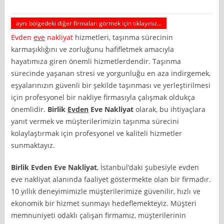
aynı bölgedeki diğer firmaları görmek için tıklayınız...
Evden
eve
nakliyat
hizmetleri, taşınma sürecinin
karmaşıklığını ve zorluğunu hafifletmek amacıyla
hayatımıza giren önemli hizmetlerdendir. Taşınma
sürecinde yaşanan stresi ve yorgunluğu en aza indirgemek,
eşyalarınızın güvenli bir şekilde taşınması ve yerleştirilmesi
için profesyonel bir nakliye firmasıyla çalışmak oldukça
önemlidir.
Birlik
Evden
Eve Nakliyat
olarak, bu ihtiyaçlara
yanıt vermek ve müşterilerimizin taşınma sürecini
kolaylaştırmak için profesyonel ve kaliteli hizmetler
sunmaktayız.
Birlik Evden Eve Nakliyat
, İstanbul’daki şubesiyle evden
eve nakliyat alanında faaliyet göstermekte olan bir firmadır.
10 yıllık deneyimimizle müşterilerimize güvenilir, hızlı ve
ekonomik bir hizmet sunmayı hedeflemekteyiz. Müşteri
memnuniyeti odaklı çalışan firmamız, müşterilerinin