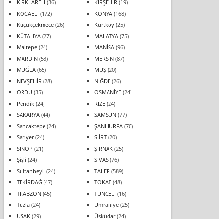
KIRKLARELİ
(36)
KIRŞEHİR
(19)
KOCAELİ
(172)
KONYA
(168)
Küçükçekmece
(26)
Kurtköy
(25)
KÜTAHYA
(27)
MALATYA
(75)
Maltepe
(24)
MANİSA
(96)
MARDİN
(53)
MERSİN
(87)
MUĞLA
(65)
MUŞ
(20)
NEVŞEHİR
(28)
NİĞDE
(26)
ORDU
(35)
OSMANİYE
(24)
Pendik
(24)
RİZE
(24)
SAKARYA
(44)
SAMSUN
(77)
Sancaktepe
(24)
ŞANLIURFA
(70)
Sarıyer
(24)
SİİRT
(20)
SİNOP
(21)
ŞIRNAK
(25)
Şişli
(24)
SİVAS
(76)
Sultanbeyli
(24)
TALEP
(589)
TEKİRDAĞ
(47)
TOKAT
(48)
TRABZON
(45)
TUNCELİ
(16)
Tuzla
(24)
Ümraniye
(25)
UŞAK
(29)
Üsküdar
(24)