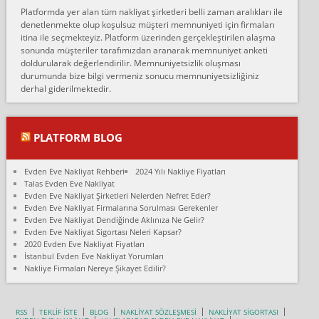
Erol:
Platformda yer alan tüm nakliyat şirketleri belli zaman aralıkları ile
Ankara Alicanlar naklyat tel 5465524025. 2600 TL'ye ankaradan
denetlenmekte olup koşulsuz müşteri memnuniyeti için firmaları
Konya ya Alicanlar naklyat la anlaştık bu şahıs evin taşınacağı gün
itina ile seçmekteyiz. Platform üzerinden gerçekleştirilen alaşma
fiyatın mazoto gele...
sonunda müşteriler tarafımızdan aranarak memnuniyet anketi
doldurularak değerlendirilir. Memnuniyetsizlik oluşması
Fatih kokmese:
durumunda bize bilgi vermeniz sonucu memnuniyetsizliğiniz
Diyarbakır dan eşyamı getirtmek için anlaştım sözleşme yaptım.
derhal giderilmektedir.
Son anda fiyat artırdılar.. mecburiyetten tasittim.. bu kişiler ağrılı
Ankara merk...
Ali:
PLATFORM BLOG
İzmir de evim naklyat diye bir firmaya ev taşıttık, çok pişman
olduk. Asansörlü dediler sonra uraya asansör kurulmaz dediler
Evden Eve Nakliyat Rehberi
2024 Yılı Nakliye Fiyatları
fark istediler. ortada asa...
Talas Evden Eve Nakliyat
Evden Eve Nakliyat Şirketleri Nelerden Nefret Eder?
Nimet:
Evden Eve Nakliyat Firmalarına Sorulması Gerekenler
Ben 2021 Ağustos ilk haftası Evimi taşıdım yani İstanbul'un bir
Evden Eve Nakliyat Dendiğinde Aklınıza Ne Gelir?
Mahallesi'nden bir başka Mahallesi'ne yani Ümraniye bölgesinde
Evden Eve Nakliyat Sigortası Neleri Kapsar?
oturuyorum önceleri ara...
2020 Evden Eve Nakliyat Fiyatları
İstanbul Evden Eve Nakliyat Yorumları
Nimet Köse:
Nakliye Firmaları Nereye Şikayet Edilir?
Merhaba ben 2021 Ağustos ilk haftası evimi Ümraniye'den Çok
yakın bir bölgeye taşıdım yeni Ümraniye'nin Mahallesi'ne
Hancıoğlu naklyatla taşındım...
RSS
TEKLİF İSTE
BLOG
NAKLİYAT SÖZLEŞMESİ
NAKLİYAT SİGORTASI