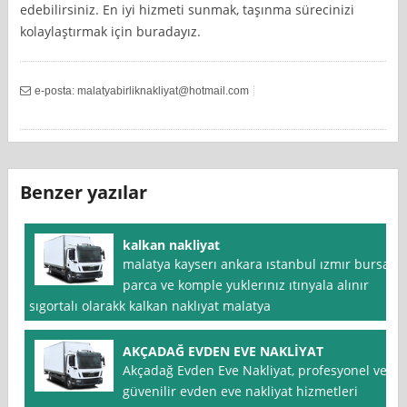
edebilirsiniz. En iyi hizmeti sunmak, taşınma sürecinizi
kolaylaştırmak için buradayız.
e-posta:
malatyabirliknakliyat@hotmail.com
Benzer yazılar
kalkan nakliyat
malatya kayserı ankara ıstanbul ızmır bursa
parca ve komple yuklerınız ıtınyala alınır
sıgortalı olarakk kalkan naklıyat malatya
AKÇADAĞ EVDEN EVE NAKLİYAT
Akçadağ Evden Eve Nakliyat, profesyonel ve
güvenilir evden eve nakliyat hizmetleri