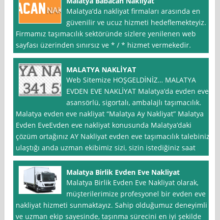
Malatya Babacan Nakliyat
Malatya’da nakliyat firmaları arasında en
güvenilir ve ucuz hizmeti hedeflemekteyiz.
Firmamız taşımacılık sektöründe sizlere yenilenen web
sayfası üzerinden sınırsız ve * / * hizmet vermekedir.
MALATYA NAKLİYAT
Web Sitemize HOŞGELDİNİZ… MALATYA
EVDEN EVE NAKLİYAT Malatya’da evden eve
asansörlü, sigortalı, ambalajlı taşımacılık.
Malatya evden eve nakliyat “Malatya Ay Nakliyat” Malatya
Evden EveEvden eve nakliyat konusunda Malatya’daki
çözüm ortağınız AY Nakliyat evden eve taşımacılık talebiniz
ulaştığı anda uzman ekibimiz sizi, sizin istediğiniz saat
Malatya Birlik Evden Eve Nakliyat
Malatya Birlik Evden Eve Nakliyat olarak,
müşterilerimize profesyonel bir evden eve
nakliyat hizmeti sunmaktayız. Sahip olduğumuz deneyimli
ve uzman ekip sayesinde, taşınma sürecini en iyi şekilde