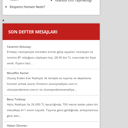
İstanbul Ofis Taşımacılığı
Ekspertiz Hizmeti Nedir?
SON DEFTER MESAJLARI
Yasemin Dolunay:
Emlakçı tavsiyesiyle önceden evime gelip eşyaları inceleyen ve
isminin B* olduğunu söyleyen kişi, 28-30 bin TL civarında bir fiyat
verdi. Fiyatın fazl...
Muzaffer Kartal:
Ulusoy Evden Eve Nakliyat ile komple ev taşıma ve depolama
hizmeti almak üzere, firmanın ulusoynaklyat.com.tr,
ulusoyevdeneve.com.tr ve ulusoyevdenevenaklya...
Banu Türksoy:
Haliç Nakliyat ile 26.000 TL karşılığında, 700 metre kadar yakın bir
mesafeye 4+1 evimi taşıdık. Taşıma günü geldiğinde, anlaşmamıza
göre beli...
Hakan Sönmez: