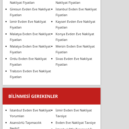
Nakliyat Fiyatları
Nakliyat Fiyatları
Giresun Evden Eve Nakliyat
İstanbul Evden Eve Nakliyat
Fiyatları
Fiyatları
İzmir Evden Eve Nakliyat
Kayseri Evden Eve Nakliyat
Fiyatları
Fiyatları
Malatya Evden Eve Nakliyat
Konya Evden Eve Nakliyat
Fiyatları
Fiyatları
Malatya Evden Eve Nakliyat
Mersin Evden Eve Nakliyat
Fiyatları
Fiyatları
Ordu Evden Eve Nakliyat
Sivas Evden Eve Nakliyat
Fiyatları
Fiyatları
Trabzon Evden Eve Nakliyat
Fiyatları
BILINMESI GEREKENLER
İstanbul Evden Eve Nakliyat
İzmir Evden Eve Nakliyat
Yorumları
Tavsiye
Asansörlü Taşımacılık
Evden Eve Nakliyat Tavsiye
Nedir?