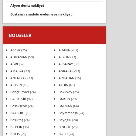
afyon deniz nakliyat
bostancı anadolu evden eve nakliyat
BÖLGELER
Adalar
(25)
ADANA
(207)
ADIYAMAN
(59)
AFYON
(73)
AĞRI
(52)
AKSARAY
(53)
AMASYA
(33)
ANKARA
(793)
ANTALYA
(233)
ARDAHAN
(15)
ARTVİN
(19)
AYDIN
(61)
Bahçelievler
(24)
Bakırköy
(25)
BALIKESİR
(97)
BARTIN
(29)
Başakşehir
(24)
BATMAN
(64)
BAYBURT
(15)
Bayrampaşa
(24)
Beşiktaş
(24)
Beyoğlu
(24)
BİLECİK
(35)
BİNGÖL
(26)
BİTLİS
(29)
BOLU
(74)