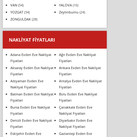
VAN
(54)
YALOVA
(16)
YOZGAT
(34)
Zeytinburnu
(24)
ZONGULDAK
(28)
NAKLIYAT FIYATLARI
Adana Evden Eve Nakliyat
Ağrı Evden Eve Nakliyat
Fiyatları
Fiyatları
Aksaray Evden Eve Nakliyat
Ankara Evden Eve Nakliyat
Fiyatları
Fiyatları
Adıyaman Evden Eve
Antalya Evden Eve Nakliyat
Nakliyat Fiyatları
Fiyatları
Batman Evden Eve Nakliyat
Bolu Evden Eve Nakliyat
Fiyatları
Fiyatları
Bursa Evden Eve Nakliyat
Çanakkale Evden Eve
Fiyatları
Nakliyat Fiyatları
Denizli Evden Eve Nakliyat
Diyarbakır Evden Eve
Fiyatları
Nakliyat Fiyatları
Eskişehir Evden Eve
Gaziantep Evden Eve