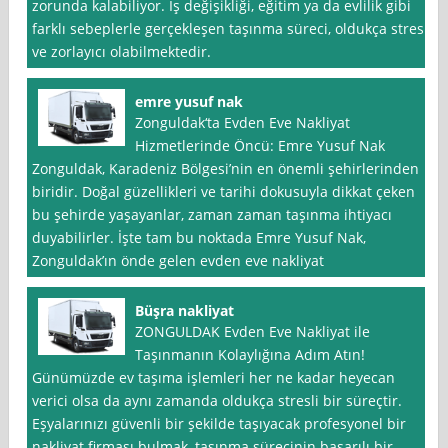
zorunda kalabiliyor. İş değişikliği, eğitim ya da evlilik gibi
farklı sebeplerle gerçekleşen taşınma süreci, oldukça stresli
ve zorlayıcı olabilmektedir.
emre yusuf nak
Zonguldak‘ta Evden Eve Nakliyat
Hizmetlerinde Öncü: Emre Yusuf Nak
Zonguldak, Karadeniz Bölgesi’nin en önemli şehirlerinden
biridir. Doğal güzellikleri ve tarihi dokusuyla dikkat çeken
bu şehirde yaşayanlar, zaman zaman taşınma ihtiyacı
duyabilirler. İşte tam bu noktada Emre Yusuf Nak,
Zonguldak’ın önde gelen evden eve nakliyat
Büşra nakliyat
ZONGULDAK Evden Eve Nakliyat ile
Taşınmanın Kolaylığına Adım Atın!
Günümüzde ev taşıma işlemleri her ne kadar heyecan
verici olsa da aynı zamanda oldukça stresli bir süreçtir.
Eşyalarınızı güvenli bir şekilde taşıyacak profesyonel bir
nakliyat firması bulmak, taşınma sürecinin başarılı bir