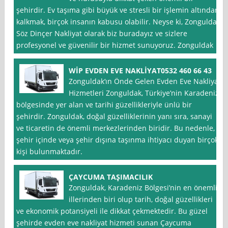
şehirdir. Ev taşıma gibi büyük ve stresli bir işlemin altından
kalkmak, birçok insanın kabusu olabilir. Neyse ki, Zonguldak
Söz Dinçer Nakliyat olarak biz buradayız ve sizlere
profesyonel ve güvenilir bir hizmet sunuyoruz. Zonguldak
WİP EVDEN EVE NAKLİYAT0532 460 66 43
Zonguldak‘ın Önde Gelen Evden Eve Nakliyat
Hizmetleri Zonguldak, Türkiye’nin Karadeniz
bölgesinde yer alan ve tarihi güzellikleriyle ünlü bir
şehirdir. Zonguldak, doğal güzelliklerinin yanı sıra, sanayi
ve ticaretin de önemli merkezlerinden biridir. Bu nedenle,
şehir içinde veya şehir dışına taşınma ihtiyacı duyan birçok
kişi bulunmaktadır.
ÇAYCUMA TAŞIMACILIK
Zonguldak, Karadeniz Bölgesi’nin en önemli
illerinden biri olup tarih, doğal güzellikleri
ve ekonomik potansiyeli ile dikkat çekmektedir. Bu güzel
şehirde evden eve nakliyat hizmeti sunan Çaycuma