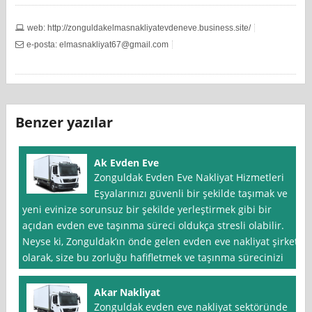
web: http://zonguldakelmasnakliyatevdeneve.business.site/
e-posta:
elmasnakliyat67@gmail.com
Benzer yazılar
Ak Evden Eve
Zonguldak Evden Eve Nakliyat Hizmetleri
Eşyalarınızı güvenli bir şekilde taşımak ve
yeni evinize sorunsuz bir şekilde yerleştirmek gibi bir
açıdan evden eve taşınma süreci oldukça stresli olabilir.
Neyse ki, Zonguldak’ın önde gelen evden eve nakliyat şirketi
olarak, size bu zorluğu hafifletmek ve taşınma sürecinizi
Akar Nakliyat
Zonguldak evden eve nakliyat sektöründe