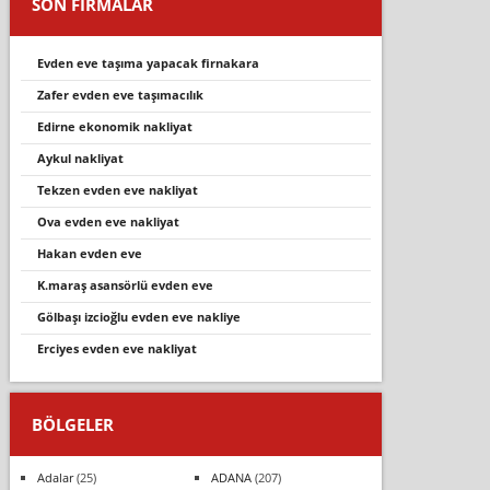
SON FİRMALAR
evden eve taşıma yapacak firnakara
zafer evden eve taşımacılık
edirne ekonomik nakliyat
aykul nakli̇yat
tekzen evden eve nakli̇yat
ova evden eve nakliyat
hakan evden eve
k.maraş asansörlü evden eve
gölbaşı izcioğlu evden eve nakliye
erciyes evden eve nakliyat
BÖLGELER
Adalar
(25)
ADANA
(207)