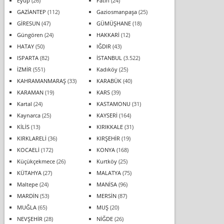
Eyüp
(26)
Fatih
(24)
GAZİANTEP
(112)
Gaziosmanpaşa
(25)
GİRESUN
(47)
GÜMÜŞHANE
(18)
Güngören
(24)
HAKKARİ
(12)
HATAY
(50)
IĞDIR
(43)
ISPARTA
(82)
İSTANBUL
(3.522)
İZMİR
(551)
Kadıköy
(25)
KAHRAMANMARAŞ
(33)
KARABÜK
(40)
KARAMAN
(19)
KARS
(39)
Kartal
(24)
KASTAMONU
(31)
Kaynarca
(25)
KAYSERİ
(164)
KİLİS
(13)
KIRIKKALE
(31)
KIRKLARELİ
(36)
KIRŞEHİR
(19)
KOCAELİ
(172)
KONYA
(168)
Küçükçekmece
(26)
Kurtköy
(25)
KÜTAHYA
(27)
MALATYA
(75)
Maltepe
(24)
MANİSA
(96)
MARDİN
(53)
MERSİN
(87)
MUĞLA
(65)
MUŞ
(20)
NEVŞEHİR
(28)
NİĞDE
(26)