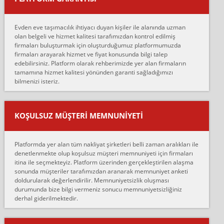
Merhaba, bu firmayı bir arkadaş tavsiyesi üzerine tercih ettim,
hiçbir sıkıntı yaşanmayacağını ve kendilerinin çok titiz
Evden eve taşımacılık ihtiyacı duyan kişiler ile alanında uzman
çalıştıklarını, müş...
olan belgeli ve hizmet kalitesi tarafımızdan kontrol edilmiş
firmaları buluşturmak için oluşturduğumuz platformumuzda
Ahmet:
firmaları arayarak hizmet ve fiyat konusunda bilgi talep
Lüleburgaz güngünes evden eve naklyat eşyalarımı taşımak için
edebilirsiniz. Platform olarak rehberimizde yer alan firmaların
anlaştık sabah eve geldiklerinde de eşyalarımı düzgün şekilde
tamamına hizmet kalitesi yönünden garanti sağladığımızı
sarcaz demelerine r...
bilmenizi isteriz.
mehmet güldü:
Ankara ALİCANLAR NAKLİYAT Tutarsız ve ticari ahlak problemleri
var verdikleri fiyat teklifini arttırdılar. Sonrasında taşıma gününde
KOŞULSUZ MÜŞTERI MEMNUNIYETI
oldukça tutarsı...
Erol:
Platformda yer alan tüm nakliyat şirketleri belli zaman aralıkları ile
Ankara Alicanlar naklyat tel 5465524025. 2600 TL'ye ankaradan
denetlenmekte olup koşulsuz müşteri memnuniyeti için firmaları
Konya ya Alicanlar naklyat la anlaştık bu şahıs evin taşınacağı gün
itina ile seçmekteyiz. Platform üzerinden gerçekleştirilen alaşma
fiyatın mazoto gele...
sonunda müşteriler tarafımızdan aranarak memnuniyet anketi
doldurularak değerlendirilir. Memnuniyetsizlik oluşması
Fatih kokmese:
durumunda bize bilgi vermeniz sonucu memnuniyetsizliğiniz
Diyarbakır dan eşyamı getirtmek için anlaştım sözleşme yaptım.
derhal giderilmektedir.
Son anda fiyat artırdılar.. mecburiyetten tasittim.. bu kişiler ağrılı
Ankara merk...