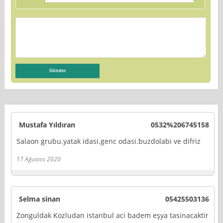
Mustafa Yıldıran
0532%206745158
Salaon grubu.yatak idasi.genc odasi.buzdolabi ve difriz
17 Ağustos 2020
Selma sinan
05425503136
Zonguldak Kozludan istanbul aci badem eşya tasinacaktir