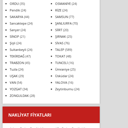
ORDU
(35)
OSMANİYE
(24)
Pendik
(24)
RİZE
(24)
SAKARYA
(44)
SAMSUN
(77)
Sancaktepe
(24)
ŞANLIURFA
(70)
Sarıyer
(24)
SİİRT
(20)
SİNOP
(21)
ŞIRNAK
(25)
Şişli
(24)
SİVAS
(76)
Sultanbeyli
(24)
TALEP
(589)
TEKİRDAĞ
(47)
TOKAT
(48)
TRABZON
(45)
TUNCELİ
(16)
Tuzla
(24)
Ümraniye
(25)
UŞAK
(29)
Üsküdar
(24)
VAN
(54)
YALOVA
(16)
YOZGAT
(34)
Zeytinburnu
(24)
ZONGULDAK
(28)
NAKLIYAT FIYATLARI