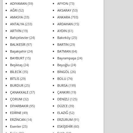
ADIYAMAN
(59)
AFYON
(73)
AĞRI
(52)
AKSARAY
(53)
AMASYA
(33)
ANKARA
(793)
ANTALYA
(233)
ARDAHAN
(15)
ARTVİN
(19)
AYDIN
(61)
Bahçelievler
(24)
Bakırköy
(25)
BALIKESİR
(97)
BARTIN
(29)
Başakşehir
(24)
BATMAN
(64)
BAYBURT
(15)
Bayrampaşa
(24)
Beşiktaş
(24)
Beyoğlu
(24)
BİLECİK
(35)
BİNGÖL
(26)
BİTLİS
(29)
BOLU
(74)
BURDUR
(25)
BURSA
(199)
ÇANAKKALE
(37)
ÇANKIRI
(19)
ÇORUM
(32)
DENİZLİ
(125)
DİYARBAKIR
(95)
DÜZCE
(39)
EDİRNE
(49)
ELAZIĞ
(52)
ERZİNCAN
(14)
ERZURUM
(91)
Esenler
(25)
ESKİŞEHİR
(60)