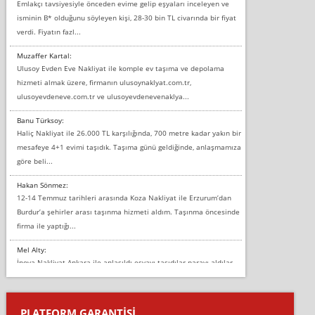
Emlakçı tavsiyesiyle önceden evime gelip eşyaları inceleyen ve
isminin B* olduğunu söyleyen kişi, 28-30 bin TL civarında bir fiyat
verdi. Fiyatın fazl...
Muzaffer Kartal:
Ulusoy Evden Eve Nakliyat ile komple ev taşıma ve depolama
hizmeti almak üzere, firmanın ulusoynaklyat.com.tr,
ulusoyevdeneve.com.tr ve ulusoyevdenevenaklya...
Banu Türksoy:
Haliç Nakliyat ile 26.000 TL karşılığında, 700 metre kadar yakın bir
mesafeye 4+1 evimi taşıdık. Taşıma günü geldiğinde, anlaşmamıza
göre beli...
Hakan Sönmez:
12-14 Temmuz tarihleri arasında Koza Nakliyat ile Erzurum’dan
Burdur’a şehirler arası taşınma hizmeti aldım. Taşınma öncesinde
firma ile yaptığı...
Mel Alty:
İnova Nakliyat Ankara ile anlaşıldı eşyayı taşıdılar parayı aldılar.
Salon duvarına bir baktım birisi boydan alüminyum renkli bantı
yapıştırm...
PLATFORM GARANTİSİ
Murat: