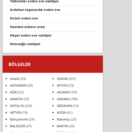
yıldırımlar evden eve nakliyat
ardahan taşimacilik evden eve
ertürk evden eve
i̇stanbul ankara arasi
hayat evden eve nakliyat
kozcuoğlu nakliyat
BÖLGELER
Adalar
(25)
ADANA
(207)
ADIYAMAN
(59)
AFYON
(73)
AĞRI
(52)
AKSARAY
(53)
AMASYA
(33)
ANKARA
(793)
ANTALYA
(233)
ARDAHAN
(15)
ARTVİN
(19)
AYDIN
(61)
Bahçelievler
(24)
Bakırköy
(25)
BALIKESİR
(97)
BARTIN
(29)