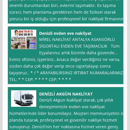
önemli durumlardan biri, evlerini taşımaktır. Ev taşıma
süreci, hem planlama gerektiren hem de fiziksel olarak
yorucu bir iş olduğu için profesyonel bir nakliyat firmasının
Denizli evden eve nakliyat
MİREL NAKLİYAT ANTALYA ASANSÖRLÜ
SİGORTALI EVDEN EVE TAŞIMACILIK Tüm
Eşyalarınız artık bizimle daha güvende…
Eviniz ofisiniz, işyeriniz…kısaca değer verdiğiniz ne varsa,
sizden daha çok değer verip önce sigortalayıp sonra
taşıyoruz.. * / * ARAYABILIRSINIZ IRTIBAT NUMARALARIMIZ
TEL: * * CEP: * * * * CEP: * * * *
DENİZLİ AKGÜN NAKLİYAT
Deni̇zli̇ Akgün Nakli̇yat olarak, çok yıllık
deneyimimizle evden eve nakliyat
hizmetlerinde lider konumdayız. Müşteri memnuniyetini ön
planda tutarak, profesyonel ve güvenilir nakliye hizmeti
sunuyoruz. Deni̇zli̇’nin her noktasına hizmet veren geniş