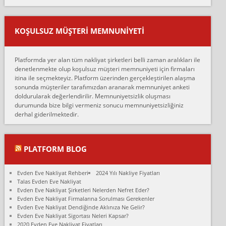
mehmet güldü:
Ankara ALİCANLAR NAKLİYAT Tutarsız ve ticari ahlak problemleri
var verdikleri fiyat teklifini arttırdılar. Sonrasında taşıma gününde
KOŞULSUZ MÜŞTERI MEMNUNIYETI
oldukça tutarsı...
Erol:
Platformda yer alan tüm nakliyat şirketleri belli zaman aralıkları ile
Ankara Alicanlar naklyat tel 5465524025. 2600 TL'ye ankaradan
denetlenmekte olup koşulsuz müşteri memnuniyeti için firmaları
Konya ya Alicanlar naklyat la anlaştık bu şahıs evin taşınacağı gün
itina ile seçmekteyiz. Platform üzerinden gerçekleştirilen alaşma
fiyatın mazoto gele...
sonunda müşteriler tarafımızdan aranarak memnuniyet anketi
doldurularak değerlendirilir. Memnuniyetsizlik oluşması
Fatih kokmese:
durumunda bize bilgi vermeniz sonucu memnuniyetsizliğiniz
Diyarbakır dan eşyamı getirtmek için anlaştım sözleşme yaptım.
derhal giderilmektedir.
Son anda fiyat artırdılar.. mecburiyetten tasittim.. bu kişiler ağrılı
Ankara merk...
Ali:
PLATFORM BLOG
İzmir de evim naklyat diye bir firmaya ev taşıttık, çok pişman
olduk. Asansörlü dediler sonra uraya asansör kurulmaz dediler
Evden Eve Nakliyat Rehberi
2024 Yılı Nakliye Fiyatları
fark istediler. ortada asa...
Talas Evden Eve Nakliyat
Evden Eve Nakliyat Şirketleri Nelerden Nefret Eder?
Nimet:
Evden Eve Nakliyat Firmalarına Sorulması Gerekenler
Ben 2021 Ağustos ilk haftası Evimi taşıdım yani İstanbul'un bir
Evden Eve Nakliyat Dendiğinde Aklınıza Ne Gelir?
Mahallesi'nden bir başka Mahallesi'ne yani Ümraniye bölgesinde
Evden Eve Nakliyat Sigortası Neleri Kapsar?
oturuyorum önceleri ara...
2020 Evden Eve Nakliyat Fiyatları