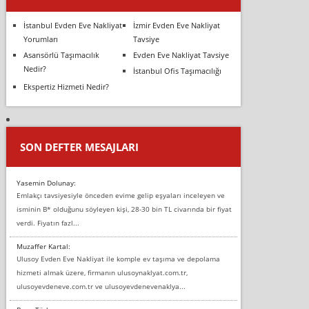
İstanbul Evden Eve Nakliyat
İzmir Evden Eve Nakliyat
Yorumları
Tavsiye
Asansörlü Taşımacılık
Evden Eve Nakliyat Tavsiye
Nedir?
İstanbul Ofis Taşımacılığı
Ekspertiz Hizmeti Nedir?
SON DEFTER MESAJLARI
Yasemin Dolunay:
Emlakçı tavsiyesiyle önceden evime gelip eşyaları inceleyen ve
isminin B* olduğunu söyleyen kişi, 28-30 bin TL civarında bir fiyat
verdi. Fiyatın fazl...
Muzaffer Kartal:
Ulusoy Evden Eve Nakliyat ile komple ev taşıma ve depolama
hizmeti almak üzere, firmanın ulusoynaklyat.com.tr,
ulusoyevdeneve.com.tr ve ulusoyevdenevenaklya...