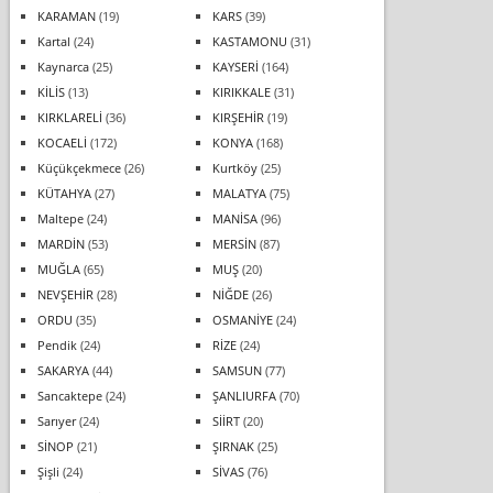
KARAMAN
(19)
KARS
(39)
Kartal
(24)
KASTAMONU
(31)
Kaynarca
(25)
KAYSERİ
(164)
KİLİS
(13)
KIRIKKALE
(31)
KIRKLARELİ
(36)
KIRŞEHİR
(19)
KOCAELİ
(172)
KONYA
(168)
Küçükçekmece
(26)
Kurtköy
(25)
KÜTAHYA
(27)
MALATYA
(75)
Maltepe
(24)
MANİSA
(96)
MARDİN
(53)
MERSİN
(87)
MUĞLA
(65)
MUŞ
(20)
NEVŞEHİR
(28)
NİĞDE
(26)
ORDU
(35)
OSMANİYE
(24)
Pendik
(24)
RİZE
(24)
SAKARYA
(44)
SAMSUN
(77)
Sancaktepe
(24)
ŞANLIURFA
(70)
Sarıyer
(24)
SİİRT
(20)
SİNOP
(21)
ŞIRNAK
(25)
Şişli
(24)
SİVAS
(76)