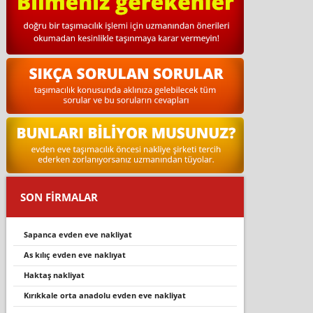
SON FİRMALAR
sapanca evden eve nakli̇yat
as kiliç evden eve nakliyat
haktaş nakliyat
kirikkale orta anadolu evden eve nakli̇yat