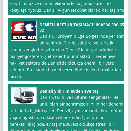
araç filomuz ve uzman ekibimizle, taşınma sürecinizi
kolaylaştırıyoruz. Deni̇zli̇ Akgün Nakli̇yat olarak, her taşınma
DENİZLİ REFTUR TAŞIMACILIK 0536 596 65
32
Denizli, Türkiye’nin Ege Bölgesi’nde yer alan
bir şehirdir. Tarihi, kültürel ve turistik
açıdan zengin bir şehir olan Denizli’de birçok sektörde
faaliyet gösteren işletmeler bulunmaktadır. Evden eve
nakliyat sektörü de Denizli’de oldukça önemli bir yere
sahiptir. Bu alanda hizmet veren önde gelen firmalardan
biri de
Denizli yıldırım evden eve taş
Denizli, tarihi ve kültürel zenginlikleri ile
ünlü olan bir şehrimizdir. Yılın her dönemi
turistlerin ilgisini çeken Denizli, aynı zamanda iş ve nüfus
yoğunluğuyla da dikkat çekmektedir. İşte tüm bu
hareketlilik içinde, ev taşıma süreci oldukça stresli bir
dönem haline gelebilmektedir. Neyse ki, Denizli Yıldırım