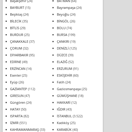
Başakşehir
(24)
BATMAN
(64)
BAYBURT
(15)
Bayrampaşa
(24)
Beşiktaş
(24)
Beyoğlu
(24)
BİLECİK
(35)
BİNGÖL
(26)
BİTLİS
(29)
BOLU
(74)
BURDUR
(25)
BURSA
(199)
ÇANAKKALE
(37)
ÇANKIRI
(19)
ÇORUM
(32)
DENİZLİ
(125)
DİYARBAKIR
(95)
DÜZCE
(39)
EDİRNE
(49)
ELAZIĞ
(52)
ERZİNCAN
(14)
ERZURUM
(91)
Esenler
(25)
ESKİŞEHİR
(60)
Eyüp
(26)
Fatih
(24)
GAZİANTEP
(112)
Gaziosmanpaşa
(25)
GİRESUN
(47)
GÜMÜŞHANE
(18)
Güngören
(24)
HAKKARİ
(12)
HATAY
(50)
IĞDIR
(43)
ISPARTA
(82)
İSTANBUL
(3.522)
İZMİR
(551)
Kadıköy
(25)
KAHRAMANMARAŞ
(33)
KARABÜK
(40)