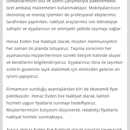
uzmanlarımızın titiz ve özenli çalışmasıyla paketlemekte,
özel ambalaj malzemeleri kullanmaktayız. Mobilyalarınızın
demontaj ve montaj işlemleri de profesyonel ekiplerimiz
tarafından yapılırken, nakliyat araçlarımız son teknolojiye
sahiptir ve eşyalarınızı en emniyetli şekilde taşımayı sağlar.
Honaz Evden Eve Nakliyat olarak, müşteri memnuniyetini
her zaman ön planda tutuyoruz. Taşıma sürecinin her
aşamasında müşterilerimize sürekli iletişim halinde oluyor
ve kendilerini bilgilendiriyoruz. Eşyalarınızı itina ile taşırken
sizlerin güvenine layık olabilmek için elimizden gelenin en
iyisini yapıyoruz.
Firmamızın sunduğu avantajlardan biri de ekonomik fiyat
politikasıdır. Honaz Evden Eve Nakliyat olarak, kaliteli
hizmeti uygun fiyatlarla sunmayı hedefliyoruz.
Müşterilerimizin bütçesini düşünerek, rekabetçi fiyatlarla
nakliyat hizmeti sunmaktayız.
Ayrıca, Honaz Evden Eve Nakliyat olarak sigortalı taşımacılık