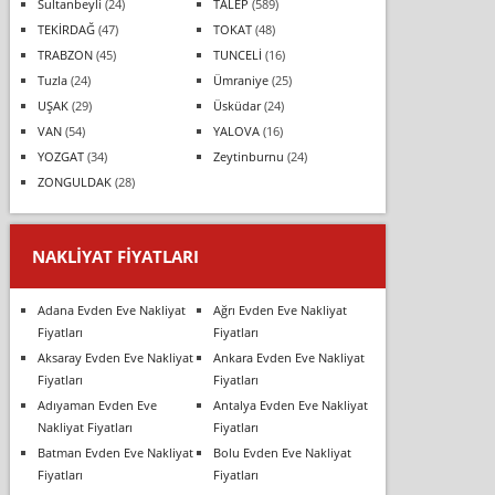
Sultanbeyli
(24)
TALEP
(589)
TEKİRDAĞ
(47)
TOKAT
(48)
TRABZON
(45)
TUNCELİ
(16)
Tuzla
(24)
Ümraniye
(25)
UŞAK
(29)
Üsküdar
(24)
VAN
(54)
YALOVA
(16)
YOZGAT
(34)
Zeytinburnu
(24)
ZONGULDAK
(28)
NAKLIYAT FIYATLARI
Adana Evden Eve Nakliyat
Ağrı Evden Eve Nakliyat
Fiyatları
Fiyatları
Aksaray Evden Eve Nakliyat
Ankara Evden Eve Nakliyat
Fiyatları
Fiyatları
Adıyaman Evden Eve
Antalya Evden Eve Nakliyat
Nakliyat Fiyatları
Fiyatları
Batman Evden Eve Nakliyat
Bolu Evden Eve Nakliyat
Fiyatları
Fiyatları