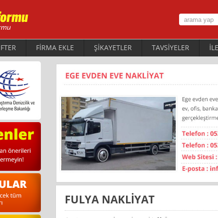
FTER
FİRMA EKLE
ŞİKAYETLER
TAVSİYELER
İL
FULYA NAKLİYAT