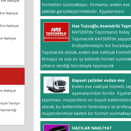
 Eve Nakliyat
hizmetleri sunmaktayız. Firmamız, evden eve 
şekilde gerçekleştirmektedir. Eşyalarınızın
Eve Nakliyat
Has Tuzcuğlu Asansörlü Taşım
Eve Nakliyat
KAYSERİ’de Taşınmanın Kolay 
ve Nakliyat
Taşımacılık KAYSERİ’de yaşıyo
Endişelenmeyin, biz buradayı
Taşımacılık olarak, evden eve nakliyat hizme
firmayız ve size en iyi kalitede hizmet sunm
yılların verdiği tecrübeyle taşımacılık
Kayseri çetinler evden eve
Evden eve nakliyat hizmeti, ta
ve Nakliyat
aşamalarından biridir. Eşyalar
taşınması, müşterilerin en büyük beklentileri
liyat Tavsiye
olarak, bu beklentilerin farkındayız ve profe
Taşımacılığı
müşterilerimize kaliteli bir hizmet sunmaktay
HACILAR NAKLİYAT