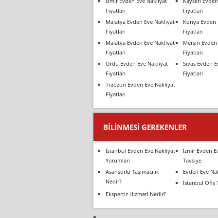
İzmir Evden Eve Nakliyat
Kayseri Evden
Fiyatları
Fiyatları
Malatya Evden Eve Nakliyat
Konya Evden 
Fiyatları
Fiyatları
Malatya Evden Eve Nakliyat
Mersin Evden 
Fiyatları
Fiyatları
Ordu Evden Eve Nakliyat
Sivas Evden E
Fiyatları
Fiyatları
Trabzon Evden Eve Nakliyat
Fiyatları
BILINMESI GEREKENLER
İstanbul Evden Eve Nakliyat
İzmir Evden E
Yorumları
Tavsiye
Asansörlü Taşımacılık
Evden Eve Nak
Nedir?
İstanbul Ofis 
Ekspertiz Hizmeti Nedir?