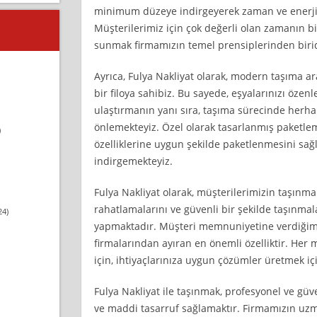
minimum düzeye indirgeyerek zaman ve enerji 
Müşterilerimiz için çok değerli olan zamanın bil
sunmak firmamızın temel prensiplerinden birid
Ayrıca, Fulya Nakliyat olarak, modern taşıma ar
bir filoya sahibiz. Bu sayede, eşyalarınızı özenl
ulaştırmanın yanı sıra, taşıma sürecinde herha
önlemekteyiz. Özel olarak tasarlanmış paketlem
)
özelliklerine uygun şekilde paketlenmesini sağl
indirgemekteyiz.
Fulya Nakliyat olarak, müşterilerimizin taşın
rahatlamalarını ve güvenli bir şekilde taşınmal
24)
yapmaktadır. Müşteri memnuniyetine verdiğimi
firmalarından ayıran en önemli özelliktir. Her
için, ihtiyaçlarınıza uygun çözümler üretmek iç
Fulya Nakliyat ile taşınmak, profesyonel ve güv
ve maddi tasarruf sağlamaktır. Firmamızın uz