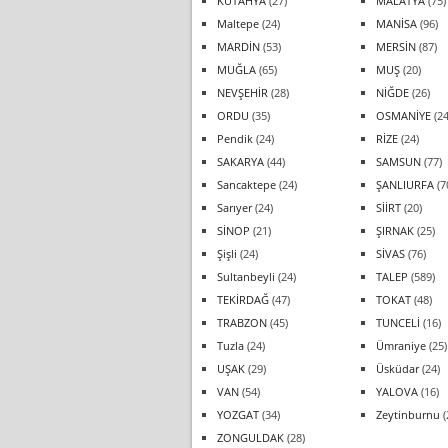
KÜTAHYA
(27)
MALATYA
(75)
Maltepe
(24)
MANİSA
(96)
MARDİN
(53)
MERSİN
(87)
MUĞLA
(65)
MUŞ
(20)
NEVŞEHİR
(28)
NİĞDE
(26)
ORDU
(35)
OSMANİYE
(24
Pendik
(24)
RİZE
(24)
SAKARYA
(44)
SAMSUN
(77)
Sancaktepe
(24)
ŞANLIURFA
(7
Sarıyer
(24)
SİİRT
(20)
SİNOP
(21)
ŞIRNAK
(25)
Şişli
(24)
SİVAS
(76)
Sultanbeyli
(24)
TALEP
(589)
TEKİRDAĞ
(47)
TOKAT
(48)
TRABZON
(45)
TUNCELİ
(16)
Tuzla
(24)
Ümraniye
(25)
UŞAK
(29)
Üsküdar
(24)
VAN
(54)
YALOVA
(16)
YOZGAT
(34)
Zeytinburnu
(
ZONGULDAK
(28)