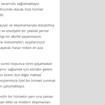
tasarrufu sağlamaktayız.
incinde olarak, hızlı hizmet
ir.
açları ve ekipmanlarıyla donatılmış
e ve emniyetli bir şekilde yerine
ngi bir aksilik yaşanmasını
e malzemeleri, eşyalarınızın
ayarak, hasar riskini en aza
ma süreci boyunca stres yaşamadan
arını sağlamak için elinden geleni
z önem, bizi diğer nakliye
 müşterimize özel bir hizmet sunmak
in çalışmaktayız.
enilir bir hizmetin yanı sıra zaman
man ekibi ve modern ekipmanları