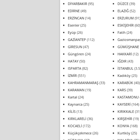
DİYARBAKIR
(95)
DÜZCE
(39)
EDİRNE
(49)
ELAZIĞ
(52)
ERZİNCAN
(14)
ERZURUM
(91
Esenler
(25)
ESKİŞEHİR
(60
Eyüp
(26)
Fatih
(24)
GAZİANTEP
(112)
Gaziosmanpa
GİRESUN
(47)
GÜMÜŞHANE
Güngören
(24)
HAKKARİ
(12)
HATAY
(50)
IĞDIR
(43)
ISPARTA
(82)
İSTANBUL
(3.5
İZMİR
(551)
Kadıköy
(25)
KAHRAMANMARAŞ
(33)
KARABÜK
(40)
KARAMAN
(19)
KARS
(39)
Kartal
(24)
KASTAMONU
Kaynarca
(25)
KAYSERİ
(164)
KİLİS
(13)
KIRIKKALE
(31
KIRKLARELİ
(36)
KIRŞEHİR
(19)
KOCAELİ
(172)
KONYA
(168)
Küçükçekmece
(26)
Kurtköy
(25)