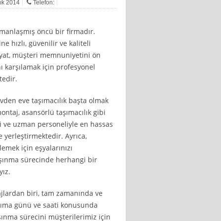
lık 2014
Telefon:
manlaşmış öncü bir firmadır.
 hızlı, güvenilir ve kaliteli
iyat, müşteri memnuniyetini ön
nı karşılamak için profesyonel
edir.
evden eve taşımacılık başta olmak
ntaj, asansörlü taşımacılık gibi
li ve uzman personeliyle en hassas
e yerleştirmektedir. Ayrıca,
lemek için eşyalarınızı
aşınma sürecinde herhangi bir
ız.
ajlardan biri, tam zamanında ve
taşıma günü ve saati konusunda
ınma sürecini müşterilerimiz için