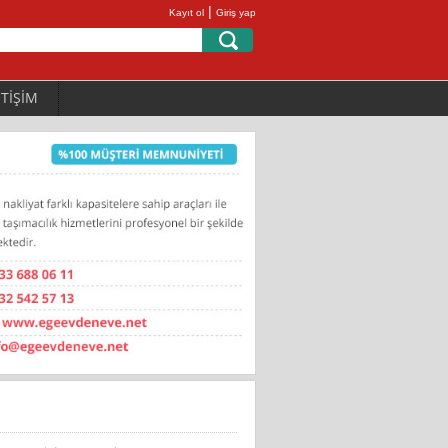
|
Kayıt ol
Giriş yap
ETİŞİM