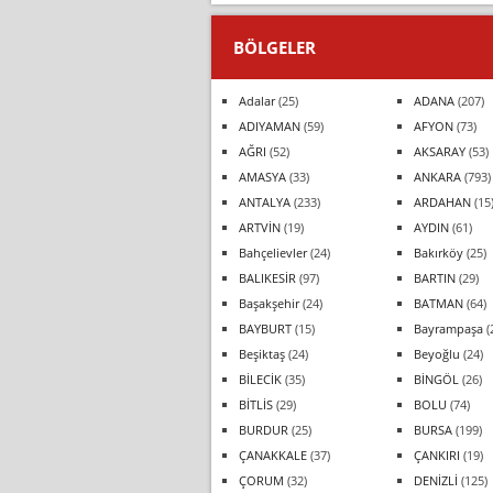
BÖLGELER
Adalar
(25)
ADANA
(207)
ADIYAMAN
(59)
AFYON
(73)
AĞRI
(52)
AKSARAY
(53)
AMASYA
(33)
ANKARA
(793)
ANTALYA
(233)
ARDAHAN
(15
ARTVİN
(19)
AYDIN
(61)
Bahçelievler
(24)
Bakırköy
(25)
BALIKESİR
(97)
BARTIN
(29)
Başakşehir
(24)
BATMAN
(64)
BAYBURT
(15)
Bayrampaşa
(
Beşiktaş
(24)
Beyoğlu
(24)
BİLECİK
(35)
BİNGÖL
(26)
BİTLİS
(29)
BOLU
(74)
BURDUR
(25)
BURSA
(199)
ÇANAKKALE
(37)
ÇANKIRI
(19)
ÇORUM
(32)
DENİZLİ
(125)