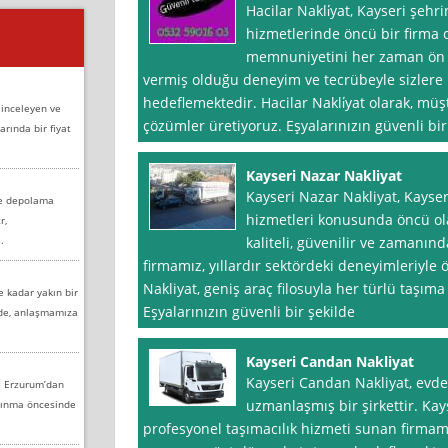
Hacilar Nakli̇yat, Kayseri şehr
hizmetlerinde öncü bir firma 
memnuniyetini her zaman ön p
vermiş olduğu deneyim ve tecrübeyle sizlere 
hedeflemektedir. Hacilar Nakli̇yat olarak, müşt
 inceleyen ve
çözümler üretiyoruz. Eşyalarınızın güvenli bir
arında bir fiyat
Kayseri Nazar Nakliyat
Kayseri Nazar Nakliyat, Kayser
ve depolama
hizmetleri konusunda öncü ola
r,
.
kaliteli, güvenilir ve zamanı
firmamız, yıllardır sektördeki deneyimleriyle
Nakliyat, geniş araç filosuyla her türlü taşıma 
e kadar yakın bir
Eşyalarınızın güvenli bir şekilde
nde, anlaşmamıza
Kayseri Candan Nakliyat
Kayseri Candan Nakliyat, evde
e Erzurum’dan
uzmanlaşmış bir şirkettir. Kays
aşınma öncesinde
profesyonel taşımacılık hizmeti sunan firma