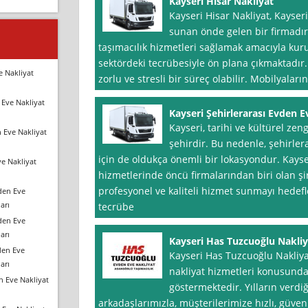
Kayseri Hisar Nakliyat
Kayseri Hisar Nakliyat, Kayser
sunan önde gelen bir firmadır.
taşımacılık hizmetleri sağlamak amacıyla kuru
sektördeki tecrübesiyle ön plana çıkmaktadır.
e Nakliyat
zorlu ve stresli bir süreç olabilir. Mobilyalar
Eve Nakliyat
Kayseri Şehirlerarası Evden E
Kayseri, tarihi ve kültürel zengi
 Eve Nakliyat
şehirdir. Bu nedenle, şehirler
için de oldukça önemli bir lokasyondur. Kayse
e Nakliyat
hizmetlerinde öncü firmalarından biri olan şi
profesyonel ve kaliteli hizmet sunmayı hedefle
den Eve
arı
tecrübe
den Eve
arı
Kayseri Has Tuzcuoğlu Nakliy
den Eve
Kayseri Has Tuzcuoğlu Nakliya
arı
nakliyat hizmetleri konusunda 
n Eve Nakliyat
göstermektedir. Yılların verdi
arkadaşlarımızla, müşterilerimize hızlı, güveni