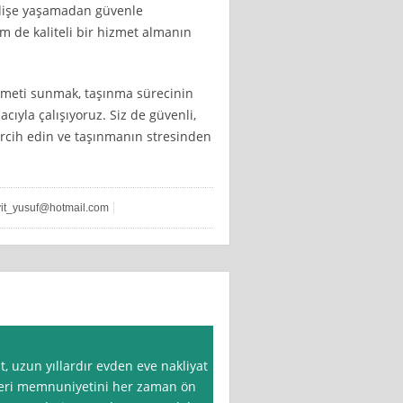
ndişe yaşamadan güvenle
hem de kaliteli bir hizmet almanın
hizmeti sunmak, taşınma sürecinin
ıyla çalışıyoruz. Siz de güvenli,
 tercih edin ve taşınmanın stresinden
it_yusuf@hotmail.com
, uzun yıllardır evden eve nakliyat
teri memnuniyetini her zaman ön