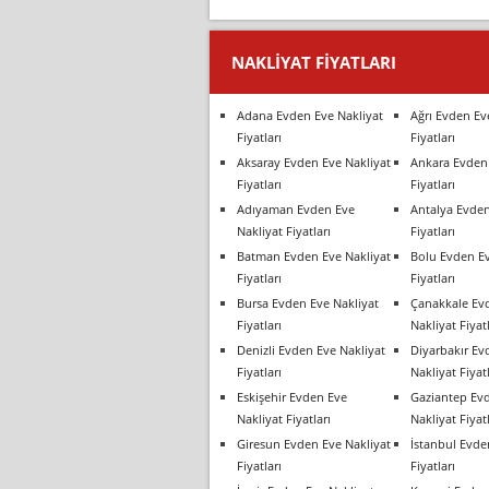
NAKLIYAT FIYATLARI
Adana Evden Eve Nakliyat
Ağrı Evden Ev
Fiyatları
Fiyatları
Aksaray Evden Eve Nakliyat
Ankara Evden 
Fiyatları
Fiyatları
Adıyaman Evden Eve
Antalya Evden
Nakliyat Fiyatları
Fiyatları
Batman Evden Eve Nakliyat
Bolu Evden Ev
Fiyatları
Fiyatları
Bursa Evden Eve Nakliyat
Çanakkale Ev
Fiyatları
Nakliyat Fiyatl
Denizli Evden Eve Nakliyat
Diyarbakır Ev
Fiyatları
Nakliyat Fiyatl
Eskişehir Evden Eve
Gaziantep Ev
Nakliyat Fiyatları
Nakliyat Fiyatl
Giresun Evden Eve Nakliyat
İstanbul Evde
Fiyatları
Fiyatları