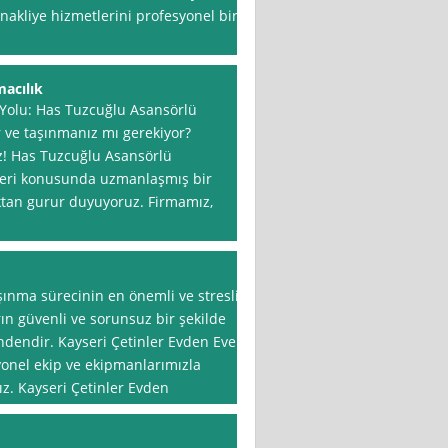
nakliye hizmetlerini profesyonel bir
acılık
Yolu: Has Tuzcuğlu Asansörlü
r ve taşınmanız mı gerekiyor?
z! Has Tuzcuğlu Asansörlü
tleri konusunda uzmanlaşmış bir
aktan gurur duyuyoruz. Firmamız,
şınma sürecinin en önemli ve stresli
ın güvenli ve sorunsuz bir şekilde
ndendir. Kayseri Çetinler Evden Eve
syonel ekip ve ekipmanlarımızla
ız. Kayseri Çetinler Evden