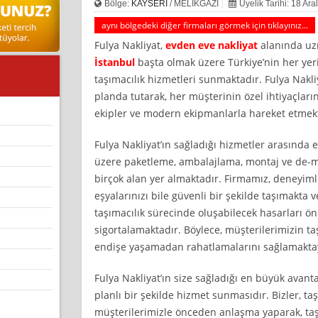
Bölge:
KAYSERİ
/ MELİKGAZİ
Üyelik Tarihi: 18 Ara
aynı bölgedeki diğer firmaları görmek için tıklayınız...
Fulya Nakliyat,
evden eve nakliyat
alanında uz
İstanbul
başta olmak üzere Türkiye’nin her yerine
taşımacılık hizmetleri sunmaktadır. Fulya Nakl
planda tutarak, her müşterinin özel ihtiyaçları
ekipler ve modern ekipmanlarla hareket etmekt
Fulya Nakliyat’ın sağladığı hizmetler arasında 
üzere paketleme, ambalajlama, montaj ve de-mo
birçok alan yer almaktadır. Firmamız, deneyim
eşyalarınızı bile güvenli bir şekilde taşımakta v
taşımacılık sürecinde oluşabilecek hasarları ön
sigortalamaktadır. Böylece, müşterilerimizin t
endişe yaşamadan rahatlamalarını sağlamaktay
Fulya Nakliyat’ın size sağladığı en büyük avant
planlı bir şekilde hizmet sunmasıdır. Bizler, 
müşterilerimizle önceden anlaşma yaparak, taş