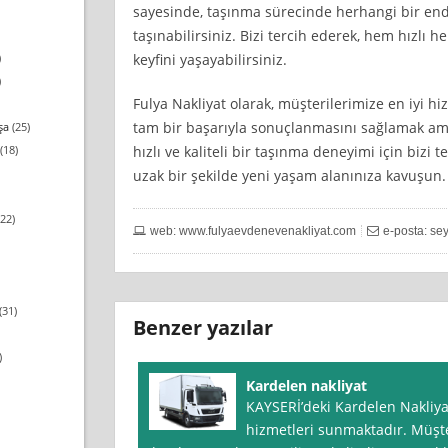
sayesinde, taşınma sürecinde herhangi bir e
taşınabilirsiniz. Bizi tercih ederek, hem hızlı 
keyfini yaşayabilirsiniz.
)
)
Fulya Nakliyat olarak, müşterilerimize en iyi 
tam bir başarıyla sonuçlanmasını sağlamak amac
şa
(25)
hızlı ve kaliteli bir taşınma deneyimi için bizi
(18)
uzak bir şekilde yeni yaşam alanınıza kavuşun.
22)
web: www.fulyaevdenevenakliyat.com
e-posta:
sey
(31)
Benzer yazılar
)
Kardelen nakliyat
KAYSERİ’deki Kardelen Nakliyat
hizmetleri sunmaktadır. Müş