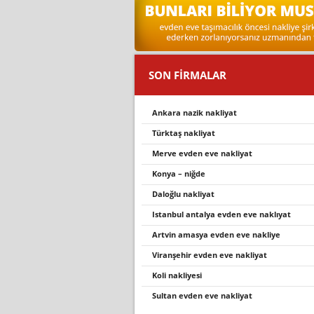
SON FİRMALAR
ankara nazi̇k nakli̇yat
türktaş nakli̇yat
merve evden eve nakliyat
konya – ni̇ğde
daloğlu nakli̇yat
istanbul antalya evden eve nakliyat
artvin amasya evden eve nakliye
viranşehir evden eve nakliyat
koli nakliyesi
sultan evden eve nakliyat