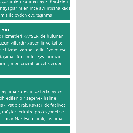
lık çözümleri sunmaktayız. Kardelen
htiyaçlarını en ince ayrıntısına kadar
ımız ile evden eve taşınma
İYAT
t Hizmetleri KAYSERİ’de bulunan
zun yıllardır güvenilir ve kaliteli
ine hizmet vermektedir. Evden eve
taşıma sürecinde, eşyalarınızın
zim için en önemli önceliklerden
 taşınma sürecini daha kolay ve
cih edilen bir seçenek haline
akliyat olarak, Kayseri’de faaliyet
k, müşterilerimize profesyonel ve
ırımlar Nakliyat olarak, taşınma