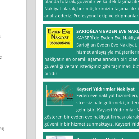
planda tutarak, güvenilir ve kaliteli taşımacı
Nakliyat olarak, her müşterimizin taşımacılık i
analiz ederiz. Profesyonel ekip ve ekipmanlar
SARIOĞLAN EVDEN EVE NAKL
)
KAYSERİ’de Evden Eve Nakliya
Sarioğlan Evden Eve Nakliyat, u
hizmet anlayışıyla müşteriler
0)
nakliyatın en önemli aşamalarından biri olan 
güvenliği ve tam istediğiniz gibi taşınması bi
biridir.
Kayseri Yıldırımlar Nakliyat
Evden eve nakliyat hizmetleri,
stressiz hale getirmek için ter
gelmiştir. Kayseri Yıldırımlar N
gösteren bir evden eve nakliyat firması olara
güvenilir bir hizmet sunmaktayız. Kayseri Yıld
24)