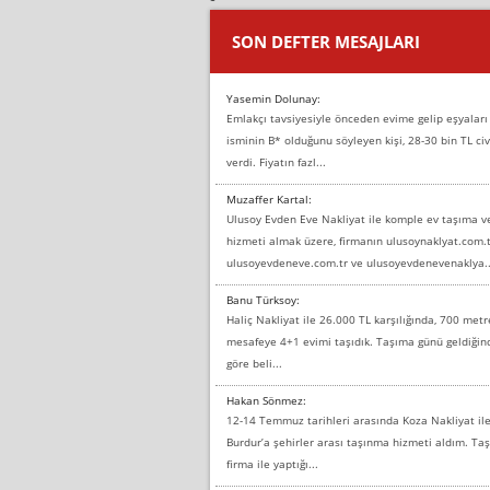
SON DEFTER MESAJLARI
Yasemin Dolunay:
Emlakçı tavsiyesiyle önceden evime gelip eşyaları
isminin B* olduğunu söyleyen kişi, 28-30 bin TL civ
verdi. Fiyatın fazl...
Muzaffer Kartal:
Ulusoy Evden Eve Nakliyat ile komple ev taşıma 
hizmeti almak üzere, firmanın ulusoynaklyat.com.t
ulusoyevdeneve.com.tr ve ulusoyevdenevenaklya..
Banu Türksoy:
Haliç Nakliyat ile 26.000 TL karşılığında, 700 metr
mesafeye 4+1 evimi taşıdık. Taşıma günü geldiği
göre beli...
Hakan Sönmez:
12-14 Temmuz tarihleri arasında Koza Nakliyat il
Burdur’a şehirler arası taşınma hizmeti aldım. T
firma ile yaptığı...