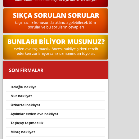
SON FİRMALAR
i̇zcioğlu nakliye
nur nakli̇yat
özkartal nakliyat
aydınlar evden eve nakliyat
taşliçay taşimacilik
miraç nakliyat