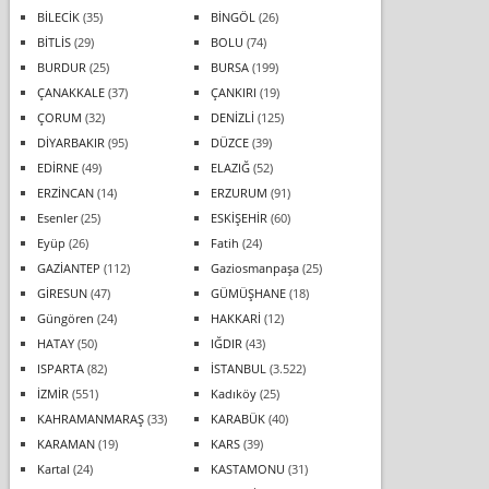
BİLECİK
(35)
BİNGÖL
(26)
BİTLİS
(29)
BOLU
(74)
BURDUR
(25)
BURSA
(199)
ÇANAKKALE
(37)
ÇANKIRI
(19)
ÇORUM
(32)
DENİZLİ
(125)
DİYARBAKIR
(95)
DÜZCE
(39)
EDİRNE
(49)
ELAZIĞ
(52)
ERZİNCAN
(14)
ERZURUM
(91)
Esenler
(25)
ESKİŞEHİR
(60)
Eyüp
(26)
Fatih
(24)
GAZİANTEP
(112)
Gaziosmanpaşa
(25)
GİRESUN
(47)
GÜMÜŞHANE
(18)
Güngören
(24)
HAKKARİ
(12)
HATAY
(50)
IĞDIR
(43)
ISPARTA
(82)
İSTANBUL
(3.522)
İZMİR
(551)
Kadıköy
(25)
KAHRAMANMARAŞ
(33)
KARABÜK
(40)
KARAMAN
(19)
KARS
(39)
Kartal
(24)
KASTAMONU
(31)