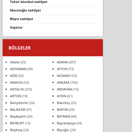
tokat i̇stanbul nakliyat
muratoğlu nakliyat
büşra nakliyat
asyatur
BÖLGELER
Adalar
(25)
ADANA
(207)
ADIYAMAN
(59)
AFYON
(73)
AĞRI
(52)
AKSARAY
(53)
AMASYA
(33)
ANKARA
(793)
ANTALYA
(233)
ARDAHAN
(15)
ARTVİN
(19)
AYDIN
(61)
Bahçelievler
(24)
Bakırköy
(25)
BALIKESİR
(97)
BARTIN
(29)
Başakşehir
(24)
BATMAN
(64)
BAYBURT
(15)
Bayrampaşa
(24)
Beşiktaş
(24)
Beyoğlu
(24)