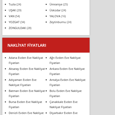
Tuzla
(24)
Ümraniye
(25)
UŞAK
(29)
Üsküdar
(24)
VAN
(54)
YALOVA
(16)
YOZGAT
(34)
Zeytinburnu
(24)
ZONGULDAK
(28)
NAKLIYAT FIYATLARI
Adana Evden Eve Nakliyat
Ağrı Evden Eve Nakliyat
Fiyatları
Fiyatları
Aksaray Evden Eve Nakliyat
Ankara Evden Eve Nakliyat
Fiyatları
Fiyatları
Adıyaman Evden Eve
Antalya Evden Eve Nakliyat
Nakliyat Fiyatları
Fiyatları
Batman Evden Eve Nakliyat
Bolu Evden Eve Nakliyat
Fiyatları
Fiyatları
Bursa Evden Eve Nakliyat
Çanakkale Evden Eve
Fiyatları
Nakliyat Fiyatları
Denizli Evden Eve Nakliyat
Diyarbakır Evden Eve