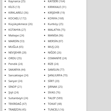
Kaynarca
(25)
KAYSERİ
(164)
KİLİS
(13)
KIRIKKALE
(31)
KIRKLARELİ
(36)
KIRŞEHİR
(19)
KOCAELİ
(172)
KONYA
(168)
Küçükçekmece
(26)
Kurtköy
(25)
KÜTAHYA
(27)
MALATYA
(75)
Maltepe
(24)
MANİSA
(96)
MARDİN
(53)
MERSİN
(87)
MUĞLA
(65)
MUŞ
(20)
NEVŞEHİR
(28)
NİĞDE
(26)
ORDU
(35)
OSMANİYE
(24)
Pendik
(24)
RİZE
(24)
SAKARYA
(44)
SAMSUN
(77)
Sancaktepe
(24)
ŞANLIURFA
(70)
Sarıyer
(24)
SİİRT
(20)
SİNOP
(21)
ŞIRNAK
(25)
Şişli
(24)
SİVAS
(76)
Sultanbeyli
(24)
TALEP
(589)
TEKİRDAĞ
(47)
TOKAT
(48)
TRABZON
(45)
TUNCELİ
(16)