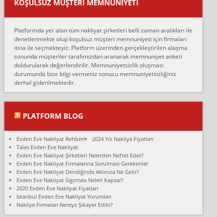
KOŞULSUZ MÜŞTERI MEMNUNIYETI
oldukça tutarsı...
Erol:
Platformda yer alan tüm nakliyat şirketleri belli zaman aralıkları ile
Ankara Alicanlar naklyat tel 5465524025. 2600 TL'ye ankaradan
denetlenmekte olup koşulsuz müşteri memnuniyeti için firmaları
Konya ya Alicanlar naklyat la anlaştık bu şahıs evin taşınacağı gün
itina ile seçmekteyiz. Platform üzerinden gerçekleştirilen alaşma
fiyatın mazoto gele...
sonunda müşteriler tarafımızdan aranarak memnuniyet anketi
doldurularak değerlendirilir. Memnuniyetsizlik oluşması
Fatih kokmese:
durumunda bize bilgi vermeniz sonucu memnuniyetsizliğiniz
Diyarbakır dan eşyamı getirtmek için anlaştım sözleşme yaptım.
derhal giderilmektedir.
Son anda fiyat artırdılar.. mecburiyetten tasittim.. bu kişiler ağrılı
Ankara merk...
Ali:
PLATFORM BLOG
İzmir de evim naklyat diye bir firmaya ev taşıttık, çok pişman
olduk. Asansörlü dediler sonra uraya asansör kurulmaz dediler
Evden Eve Nakliyat Rehberi
2024 Yılı Nakliye Fiyatları
fark istediler. ortada asa...
Talas Evden Eve Nakliyat
Evden Eve Nakliyat Şirketleri Nelerden Nefret Eder?
Nimet:
Evden Eve Nakliyat Firmalarına Sorulması Gerekenler
Ben 2021 Ağustos ilk haftası Evimi taşıdım yani İstanbul'un bir
Evden Eve Nakliyat Dendiğinde Aklınıza Ne Gelir?
Mahallesi'nden bir başka Mahallesi'ne yani Ümraniye bölgesinde
Evden Eve Nakliyat Sigortası Neleri Kapsar?
oturuyorum önceleri ara...
2020 Evden Eve Nakliyat Fiyatları
İstanbul Evden Eve Nakliyat Yorumları
Nimet Köse:
Nakliye Firmaları Nereye Şikayet Edilir?
Merhaba ben 2021 Ağustos ilk haftası evimi Ümraniye'den Çok