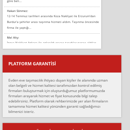
göre beli...
Hakan Sönmez:
12-14 Temmuz tarihleri arasında Koza Nakliyat ile Erzurum’dan
Burdur’a şehirler arası taşınma hizmeti aldım. Taşınma öncesinde
firma ile yaptığı...
Mel Alty:
İnova Nakliyat Ankara ile anlaşıldı eşyayı taşıdılar parayı aldılar.
Salon duvarına bir baktım birisi boydan alüminyum renkli bantı
yapıştırm...
PLATFORM GARANTİSİ
Murat:
Merhaba, bu firmayı bir arkadaş tavsiyesi üzerine tercih ettim,
hiçbir sıkıntı yaşanmayacağını ve kendilerinin çok titiz
Evden eve taşımacılık ihtiyacı duyan kişiler ile alanında uzman
çalıştıklarını, müş...
olan belgeli ve hizmet kalitesi tarafımızdan kontrol edilmiş
firmaları buluşturmak için oluşturduğumuz platformumuzda
Ahmet:
firmaları arayarak hizmet ve fiyat konusunda bilgi talep
Lüleburgaz güngünes evden eve naklyat eşyalarımı taşımak için
edebilirsiniz. Platform olarak rehberimizde yer alan firmaların
anlaştık sabah eve geldiklerinde de eşyalarımı düzgün şekilde
tamamına hizmet kalitesi yönünden garanti sağladığımızı
sarcaz demelerine r...
bilmenizi isteriz.
mehmet güldü:
Ankara ALİCANLAR NAKLİYAT Tutarsız ve ticari ahlak problemleri
var verdikleri fiyat teklifini arttırdılar. Sonrasında taşıma gününde