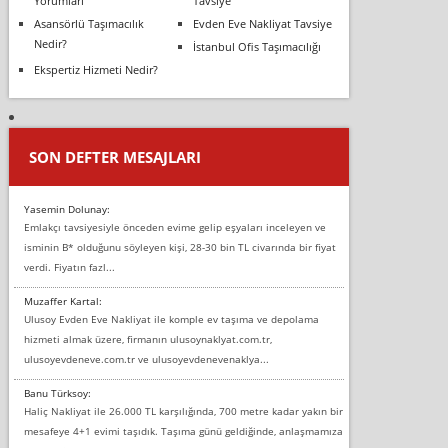
Yorumları
Tavsiye
Asansörlü Taşımacılık
Evden Eve Nakliyat Tavsiye
Nedir?
İstanbul Ofis Taşımacılığı
Ekspertiz Hizmeti Nedir?
SON DEFTER MESAJLARI
Yasemin Dolunay:
Emlakçı tavsiyesiyle önceden evime gelip eşyaları inceleyen ve
isminin B* olduğunu söyleyen kişi, 28-30 bin TL civarında bir fiyat
verdi. Fiyatın fazl...
Muzaffer Kartal:
Ulusoy Evden Eve Nakliyat ile komple ev taşıma ve depolama
hizmeti almak üzere, firmanın ulusoynaklyat.com.tr,
ulusoyevdeneve.com.tr ve ulusoyevdenevenaklya...
Banu Türksoy:
Haliç Nakliyat ile 26.000 TL karşılığında, 700 metre kadar yakın bir
mesafeye 4+1 evimi taşıdık. Taşıma günü geldiğinde, anlaşmamıza