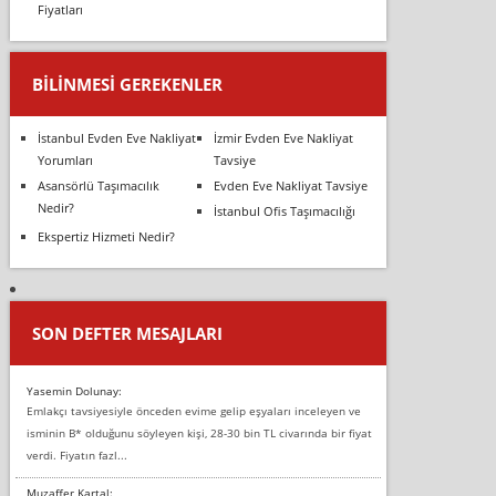
Fiyatları
BILINMESI GEREKENLER
İstanbul Evden Eve Nakliyat
İzmir Evden Eve Nakliyat
Yorumları
Tavsiye
Asansörlü Taşımacılık
Evden Eve Nakliyat Tavsiye
Nedir?
İstanbul Ofis Taşımacılığı
Ekspertiz Hizmeti Nedir?
SON DEFTER MESAJLARI
Yasemin Dolunay:
Emlakçı tavsiyesiyle önceden evime gelip eşyaları inceleyen ve
isminin B* olduğunu söyleyen kişi, 28-30 bin TL civarında bir fiyat
verdi. Fiyatın fazl...
Muzaffer Kartal: