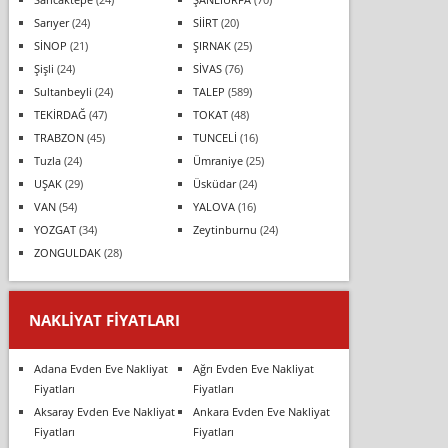
Sarıyer
(24)
SİİRT
(20)
SİNOP
(21)
ŞIRNAK
(25)
Şişli
(24)
SİVAS
(76)
Sultanbeyli
(24)
TALEP
(589)
TEKİRDAĞ
(47)
TOKAT
(48)
TRABZON
(45)
TUNCELİ
(16)
Tuzla
(24)
Ümraniye
(25)
UŞAK
(29)
Üsküdar
(24)
VAN
(54)
YALOVA
(16)
YOZGAT
(34)
Zeytinburnu
(24)
ZONGULDAK
(28)
NAKLIYAT FIYATLARI
Adana Evden Eve Nakliyat
Ağrı Evden Eve Nakliyat
Fiyatları
Fiyatları
Aksaray Evden Eve Nakliyat
Ankara Evden Eve Nakliyat
Fiyatları
Fiyatları