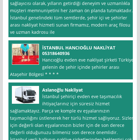
sağlayıcısı olarak, yılların getirdiği deneyim ve uzmanlıkla
müşteri memnuniyetini her zaman ön planda tutmaktadır.
İstanbul genelindeki tüm semtlerde, şehir içi ve şehirler
arası nakliyat hizmeti sunan firmamız, modern araç filosu
ve uzman kadrosu ile
İSTANBUL HANCIOĞLU NAKLİYAT
05318640936
Hancıoğlu evden eve nakliyat şirketi Türkiye
gelenin de şehir içinde şehirler arası
Ataşehir Bölgesi * * * *
Aslanoğlu Nakliyat
İstanbul şehiriçi evden eve taşımacılık
ihtiyaçlarınız için süresiz hizmet
sağlamaktayız. Parça ve komple ev eşyalarınızın
taşımacılığını üstlenerek her türlü hizmet sağlıyoruz. Sizleri
için değerli olan eşyalarınızın bizler için de son derece
değerli olduğunuzu bilmeniz son derece önemlidir.
İstanbul yerli halkının nakliye şirketlerinden beklentisi çok