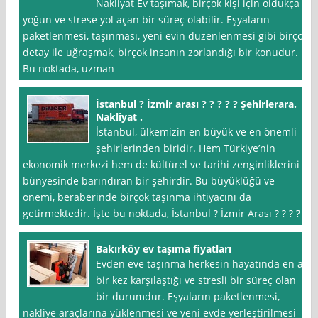
Nakliyat Ev taşımak, birçok kişi için oldukça
yoğun ve strese yol açan bir süreç olabilir. Eşyaların
paketlenmesi, taşınması, yeni evin düzenlenmesi gibi birçok
detay ile uğraşmak, birçok insanın zorlandığı bir konudur.
Bu noktada, uzman
İstanbul ? İzmir arası ? ? ? ? ? Şehirlerara.
Nakliyat .
İstanbul, ülkemizin en büyük ve en önemli
şehirlerinden biridir. Hem Türkiye’nin
ekonomik merkezi hem de kültürel ve tarihi zenginliklerini
bünyesinde barındıran bir şehirdir. Bu büyüklüğü ve
önemi, beraberinde birçok taşınma ihtiyacını da
getirmektedir. İşte bu noktada, İstanbul ? İzmir Arası ? ? ? ?
Bakırköy ev taşıma fiyatları
Evden eve taşınma herkesin hayatında en az
bir kez karşılaştığı ve stresli bir süreç olan
bir durumdur. Eşyaların paketlenmesi,
nakliye araçlarına yüklenmesi ve yeni evde yerleştirilmesi