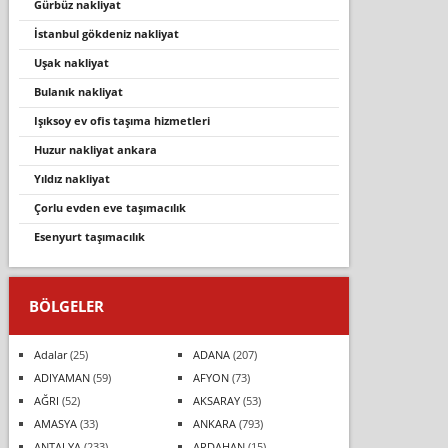
gürbüz nakli̇yat
i̇stanbul gökdeni̇z nakli̇yat
uşak nakliyat
bulanik nakli̇yat
işiksoy ev ofi̇s taşima hi̇zmetleri̇
huzur nakliyat ankara
yıldız nakliyat
çorlu evden eve taşımacılık
esenyurt taşımacılık
BÖLGELER
Adalar
(25)
ADANA
(207)
ADIYAMAN
(59)
AFYON
(73)
AĞRI
(52)
AKSARAY
(53)
AMASYA
(33)
ANKARA
(793)
ANTALYA
(233)
ARDAHAN
(15)