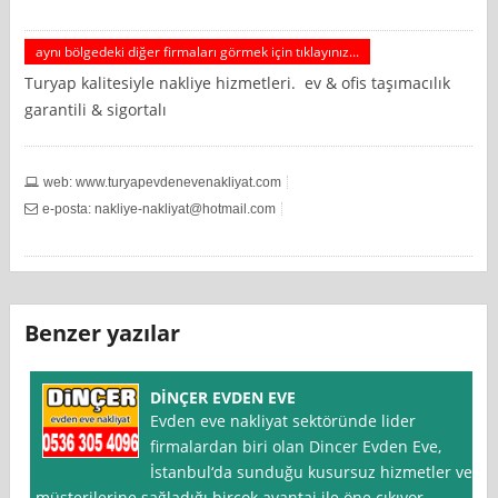
aynı bölgedeki diğer firmaları görmek için tıklayınız...
Turyap kalitesiyle nakliye hizmetleri. ev & ofis taşımacılık
garantili & sigortalı
web: www.turyapevdenevenakliyat.com
e-posta:
nakliye-nakliyat@hotmail.com
Benzer yazılar
DİNÇER EVDEN EVE
Evden eve nakliyat sektöründe lider
firmalardan biri olan Dincer Evden Eve,
İstanbul‘da sunduğu kusursuz hizmetler ve
müşterilerine sağladığı birçok avantaj ile öne çıkıyor.