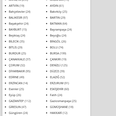
ARTVİN
(19)
AYDIN
(61)
Bahçelievler
(24)
Bakırköy
(25)
BALIKESİR
(97)
BARTIN
(29)
Başakşehir
(24)
BATMAN
(64)
BAYBURT
(15)
Bayrampaşa
(24)
Beşiktaş
(24)
Beyoğlu
(24)
BİLECİK
(35)
BİNGÖL
(26)
BİTLİS
(29)
BOLU
(74)
BURDUR
(25)
BURSA
(199)
ÇANAKKALE
(37)
ÇANKIRI
(19)
ÇORUM
(32)
DENİZLİ
(125)
DİYARBAKIR
(95)
DÜZCE
(39)
EDİRNE
(49)
ELAZIĞ
(52)
ERZİNCAN
(14)
ERZURUM
(91)
Esenler
(25)
ESKİŞEHİR
(60)
Eyüp
(26)
Fatih
(24)
GAZİANTEP
(112)
Gaziosmanpaşa
(25)
GİRESUN
(47)
GÜMÜŞHANE
(18)
Güngören
(24)
HAKKARİ
(12)