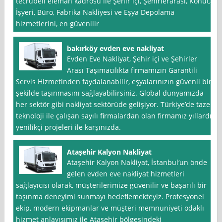
tecrübeli eleman kadrosu ile Şehir içi, Şehirlerarası, Konut,
İşyeri, Büro, Fabrika Nakliyesi ve Eşya Depolama
hizmetlerini, en güvenilir
bakırköy evden eve nakliyat
Evden Eve Nakliyat, Şehir içi ve Şehirler
Arası Taşımacılıkta firmamızın Garantili
Servis Hizmetinden faydalanabilir, eşyalarınızın güvenli bir
şekilde taşınmasını sağlayabilirsiniz. Global dünyamızda
her sektör gibi nakliyat sektörüde gelişiyor. Türkiye’de taze
teknoloji ile çalışan sayılı firmalardan olan firmamız yıllardır
yenilikçi projeleri ile karşınızda.
Ataşehir Kalyon Nakliyat
Ataşehir Kalyon Nakliyat, İstanbul‘un önde
gelen evden eve nakliyat hizmetleri
sağlayıcısı olarak, müşterilerimize güvenilir ve başarılı bir
taşınma deneyimi sunmayı hedeflemekteyiz. Profesyonel
ekip, modern ekipmanlar ve müşteri memnuniyeti odaklı
hizmet anlayışımız ile Ataşehir bölgesindeki