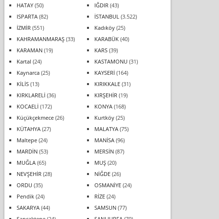
HATAY
(50)
IĞDIR
(43)
ISPARTA
(82)
İSTANBUL
(3.522)
İZMİR
(551)
Kadıköy
(25)
KAHRAMANMARAŞ
(33)
KARABÜK
(40)
KARAMAN
(19)
KARS
(39)
Kartal
(24)
KASTAMONU
(31)
Kaynarca
(25)
KAYSERİ
(164)
KİLİS
(13)
KIRIKKALE
(31)
KIRKLARELİ
(36)
KIRŞEHİR
(19)
KOCAELİ
(172)
KONYA
(168)
Küçükçekmece
(26)
Kurtköy
(25)
KÜTAHYA
(27)
MALATYA
(75)
Maltepe
(24)
MANİSA
(96)
MARDİN
(53)
MERSİN
(87)
MUĞLA
(65)
MUŞ
(20)
NEVŞEHİR
(28)
NİĞDE
(26)
ORDU
(35)
OSMANİYE
(24)
Pendik
(24)
RİZE
(24)
SAKARYA
(44)
SAMSUN
(77)
Sancaktepe
(24)
ŞANLIURFA
(70)