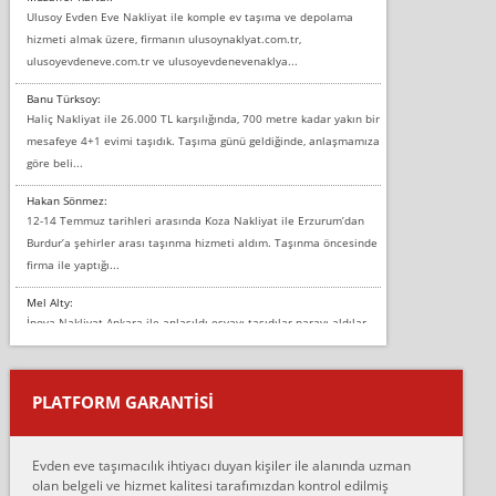
Ulusoy Evden Eve Nakliyat ile komple ev taşıma ve depolama
hizmeti almak üzere, firmanın ulusoynaklyat.com.tr,
ulusoyevdeneve.com.tr ve ulusoyevdenevenaklya...
Banu Türksoy:
Haliç Nakliyat ile 26.000 TL karşılığında, 700 metre kadar yakın bir
mesafeye 4+1 evimi taşıdık. Taşıma günü geldiğinde, anlaşmamıza
göre beli...
Hakan Sönmez:
12-14 Temmuz tarihleri arasında Koza Nakliyat ile Erzurum’dan
Burdur’a şehirler arası taşınma hizmeti aldım. Taşınma öncesinde
firma ile yaptığı...
Mel Alty:
İnova Nakliyat Ankara ile anlaşıldı eşyayı taşıdılar parayı aldılar.
Salon duvarına bir baktım birisi boydan alüminyum renkli bantı
yapıştırm...
PLATFORM GARANTİSİ
Murat:
Merhaba, bu firmayı bir arkadaş tavsiyesi üzerine tercih ettim,
hiçbir sıkıntı yaşanmayacağını ve kendilerinin çok titiz
Evden eve taşımacılık ihtiyacı duyan kişiler ile alanında uzman
çalıştıklarını, müş...
olan belgeli ve hizmet kalitesi tarafımızdan kontrol edilmiş