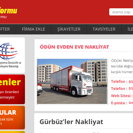
FTER
FİRMA EKLE
ŞİKAYETLER
TAVSİYELER
İL
Gürbüz’ler Nakliyat