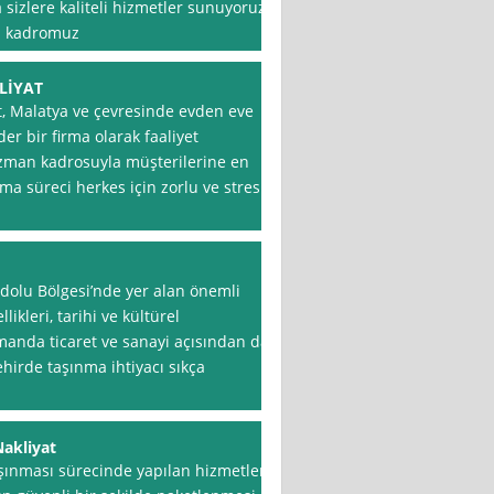
sizlere kaliteli hizmetler sunuyoruz.
el kadromuz
LİYAT
, Malatya ve çevresinde evden eve
der bir firma olarak faaliyet
uzman kadrosuyla müşterilerine en
ma süreci herkes için zorlu ve stresli
dolu Bölgesi’nde yer alan önemli
likleri, tarihi ve kültürel
amanda ticaret ve sanayi açısından da
ehirde taşınma ihtiyacı sıkça
Nakliyat
aşınması sürecinde yapılan hizmetleri