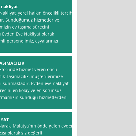
 nakliyat
kliyat, yerel halkın öncelikli tercihi
ır. Sunduğumuz hizmetler ve
mizin ev taşıma sürecini
lü Evden Eve Nakliyat olarak
li personelimiz, eşyalarınızı
ASİMACİLİK
ektöründe hizmet veren öncü
ik Taşımacılık, müşterilerimize
imi sunmaktadır. Evden eve nakliyat
recini en kolay ve en sorunsuz
 Firmamızın sunduğu hizmetlerden
İYAT
larak, Malatya‘nın önde gelen evden
ısı olarak siz değerli