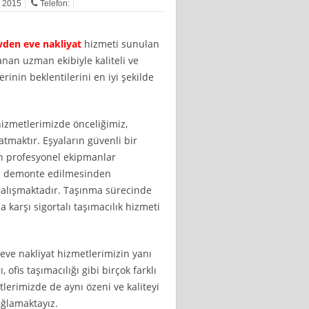
t 2015
Telefon:
vden eve nakliyat
hizmeti sunulan
anan uzman ekibiyle kaliteli ve
rinin beklentilerini en iyi şekilde
hizmetlerimizde önceliğimiz,
atmaktır. Eşyaların güvenli bir
çin profesyonel ekipmanlar
ın demonte edilmesinden
çalışmaktadır. Taşınma sürecinde
arşı sigortalı taşımacılık hizmeti
ve nakliyat hizmetlerimizin yanı
ı, ofis taşımacılığı gibi birçok farklı
lerimizde de aynı özeni ve kaliteyi
ağlamaktayız.