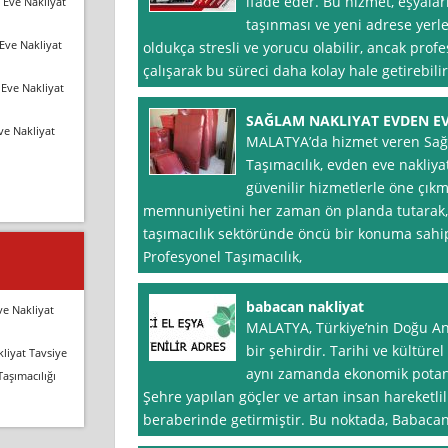
ifade eder. Bu hizmet, eşyalar
 Eve Nakliyat
taşınması ve yeni adrese yerle
Eve Nakliyat
oldukça stresli ve yorucu olabilir, ancak profe
çalışarak bu süreci daha kolay hale getirebili
Eve Nakliyat
SAĞLAM NAKLIYAT EVDEN EV
ve Nakliyat
MALATYA’da hizmet veren Sağl
Taşımacılık, evden eve nakliy
güvenilir hizmetlerle öne çık
memnuniyetini her zaman ön planda tutarak,
taşımacılık sektöründe öncü bir konuma sahip
Profesyonel Taşımacılık,
babacan nakliyat
ve Nakliyat
MALATYA, Türkiye’nin Doğu An
bir şehirdir. Tarihi ve kültüre
liyat Tavsiye
aynı zamanda ekonomik potans
Taşımacılığı
Şehre yapılan göçler ve artan insan hareketlili
beraberinde getirmiştir. Bu noktada, Babacan