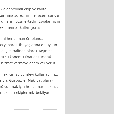
le deneyimli ekip ve kaliteli
, taşınma sürecinin her aşamasında
runlarını çözmektedir. Eşyalarınızın
 ekipmanlar kullanıyoruz.
etini her zaman ön planda
ma yaparak, ihtiyaçlarına en uygun
letişim halinde olarak, taşınma
ruz. Ekonomik fiyatlar sunarak,
li hizmet vermeye önem veriyoruz.
ek için şu cümleyi kullanabiliriz:
şıyla, Gürbüz’ler Nakliyat olarak
ümü sunmak için her zaman hazırız.
in uzman ekiplerimiz bekliyor.