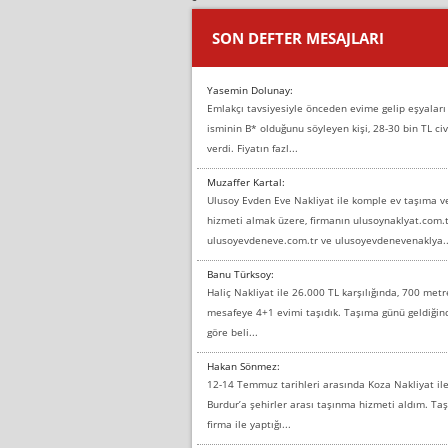
SON DEFTER MESAJLARI
Yasemin Dolunay:
Emlakçı tavsiyesiyle önceden evime gelip eşyaları
isminin B* olduğunu söyleyen kişi, 28-30 bin TL civ
verdi. Fiyatın fazl...
Muzaffer Kartal:
Ulusoy Evden Eve Nakliyat ile komple ev taşıma 
hizmeti almak üzere, firmanın ulusoynaklyat.com.t
ulusoyevdeneve.com.tr ve ulusoyevdenevenaklya..
Banu Türksoy:
Haliç Nakliyat ile 26.000 TL karşılığında, 700 metr
mesafeye 4+1 evimi taşıdık. Taşıma günü geldiği
göre beli...
Hakan Sönmez:
12-14 Temmuz tarihleri arasında Koza Nakliyat il
Burdur’a şehirler arası taşınma hizmeti aldım. T
firma ile yaptığı...