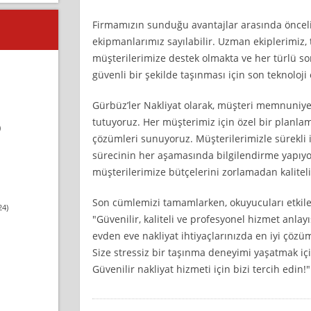
Firmamızın sunduğu avantajlar arasında öncelik
ekipmanlarımız sayılabilir. Uzman ekiplerimiz
müşterilerimize destek olmakta ve her türlü so
güvenli bir şekilde taşınması için son teknoloji
Gürbüz’ler Nakliyat olarak, müşteri memnuniy
tutuyoruz. Her müşterimiz için özel bir planla
)
çözümleri sunuyoruz. Müşterilerimizle sürekli i
sürecinin her aşamasında bilgilendirme yapıyo
müşterilerimize bütçelerini zorlamadan kalite
Son cümlemizi tamamlarken, okuyucuları etkilem
24)
"Güvenilir, kaliteli ve profesyonel hizmet anlayı
evden eve nakliyat ihtiyaçlarınızda en iyi çöz
Size stressiz bir taşınma deneyimi yaşatmak iç
Güvenilir nakliyat hizmeti için bizi tercih edin!"