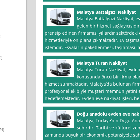
Malatya Battalgazi Nakliyat
Malatya Battalgazi Nakliyat, 
gelen bir hizmet sağlayıcısıdı
prensip edinen firmamız, yıllardır sektördeki 
)
hizmetleriyle ön plana çıkmaktadır. Ev taşıma
işlemdir. Eşyaların paketlenmesi, taşınması,
0)
Malatya Turan Nakliyat
Malatya Turan Nakliyat, evden 
konusunda öncü bir firma olarak
hizmet sunmaktadır. Malatya’da bulunan firma
profesyonel ekibiyle müşteri memnuniyetini 
hedeflemektedir. Evden eve nakliyat işleri, h
Doğu anadolu evden eve nakl
Malatya, Türkiye’nin Doğu Ana
şehirdir. Tarihi ve kültürel ze
24)
zamanda büyük bir ekonomik potansiyele sahi