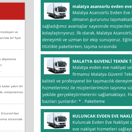
malatya asansorlu evden eve
Malatya Asansörlü Evden Eve Na
olmanın gururunu taşımaktad
sağladığımız avantajlar sayesinde müşterileri
 inceleyen ve
kolaylaştırıyoruz. İlk olarak, Malatya Asansör
arında bir fiyat
deneyimli ve uzman bir ekip sunuyoruz. Eğitim
titizlikle paketlerken, taşıma sırasında
ve depolama
MALATYA GUVENLİ TEKNİK T
r,
Malatya evden eve nakliyat s
.
firmamız Malatya Güvenli Tekn
kaliteli ve profesyonel bir taşımacılık deney
e kadar yakın bir
hizmetlerimiz ile müşterilerimizin taşınma sü
nde, anlaşmamıza
şekilde gerçekleştirmelerini sağlamaktayız.
bazıları şunlardır: * . Paketleme
e Erzurum’dan
KULUNCAK EVDEN EVE NAKL
aşınma öncesinde
Kuluncak Evden Eve Nakliyat o
eve nakliyat hizmetleri sağlayıc