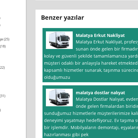
Benzer yazılar
)
)
Malatya Erkut Nakliyat
şa
(25)
Malatya Erkut Nakliyat, profes
(18)
sunan önde gelen bir firmadır
kolay ve güvenli şekilde tamamlamanıza yardım
müşteri odaklı bir anlayışla hareket etmekted
22)
kapsamlı hizmetler sunarak, taşınma süreci
olduğumuzu
malatya dostlar nalıyat
(31)
Malatya Dostlar Nalıyat, evde
önde gelen firmalardan birid
)
sunduğumuz hizmetlerle müşterilerimize kalite
deneyimi yaşatmayı hedefliyoruz. Ev taşıma sü
bir işlemdir. Mobilyaların demontajı, eşyaları
hazırlanması gibi pek