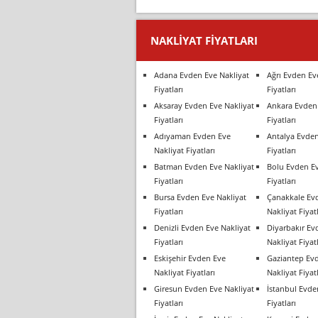
NAKLIYAT FIYATLARI
Adana Evden Eve Nakliyat
Ağrı Evden Ev
Fiyatları
Fiyatları
Aksaray Evden Eve Nakliyat
Ankara Evden 
Fiyatları
Fiyatları
Adıyaman Evden Eve
Antalya Evden
Nakliyat Fiyatları
Fiyatları
Batman Evden Eve Nakliyat
Bolu Evden Ev
Fiyatları
Fiyatları
Bursa Evden Eve Nakliyat
Çanakkale Ev
Fiyatları
Nakliyat Fiyatl
Denizli Evden Eve Nakliyat
Diyarbakır Ev
Fiyatları
Nakliyat Fiyatl
Eskişehir Evden Eve
Gaziantep Ev
Nakliyat Fiyatları
Nakliyat Fiyatl
Giresun Evden Eve Nakliyat
İstanbul Evde
Fiyatları
Fiyatları