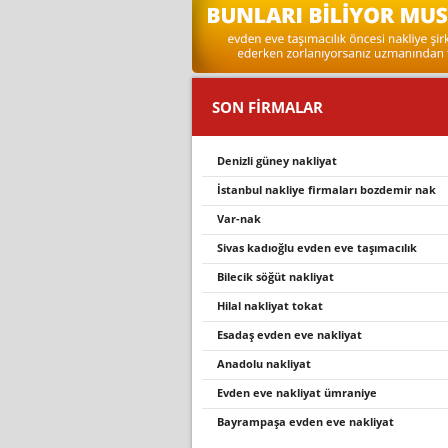
SON FİRMALAR
denizli güney nakliyat
i̇stanbul nakli̇ye fi̇rmalari bozdemi̇r nak
var-nak
sivas kadıoğlu evden eve taşımacılık
bilecik söğüt nakliyat
hilal nakliyat tokat
esadaş evden eve nakliyat
anadolu nakliyat
evden eve nakliyat ümraniye
bayrampaşa evden eve nakli̇yat