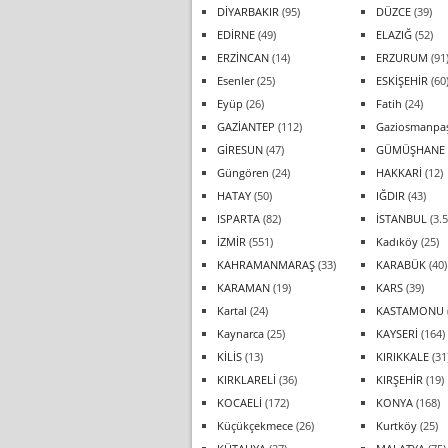
DİYARBAKIR
(95)
DÜZCE
(39)
EDİRNE
(49)
ELAZIĞ
(52)
ERZİNCAN
(14)
ERZURUM
(91
Esenler
(25)
ESKİŞEHİR
(60
Eyüp
(26)
Fatih
(24)
GAZİANTEP
(112)
Gaziosmanpa
GİRESUN
(47)
GÜMÜŞHANE
Güngören
(24)
HAKKARİ
(12)
HATAY
(50)
IĞDIR
(43)
ISPARTA
(82)
İSTANBUL
(3.5
İZMİR
(551)
Kadıköy
(25)
KAHRAMANMARAŞ
(33)
KARABÜK
(40)
KARAMAN
(19)
KARS
(39)
Kartal
(24)
KASTAMONU
Kaynarca
(25)
KAYSERİ
(164)
KİLİS
(13)
KIRIKKALE
(31
KIRKLARELİ
(36)
KIRŞEHİR
(19)
KOCAELİ
(172)
KONYA
(168)
Küçükçekmece
(26)
Kurtköy
(25)