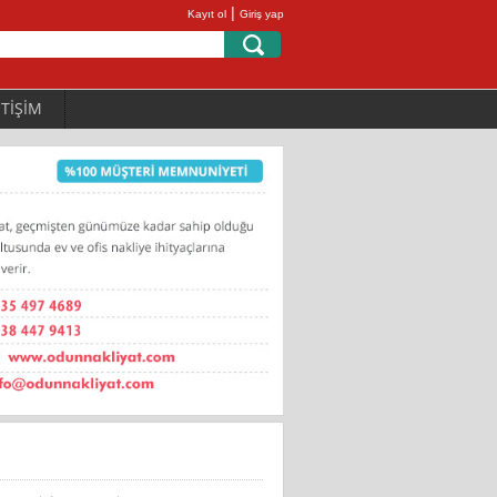
|
Kayıt ol
Giriş yap
ETİŞİM