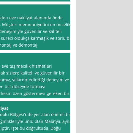
evden eve nakliyat alanında önde
r. Müşteri memnuniyetini en öncelikli
deneyimiyle güvenilir ve kaliteli
 süreci oldukça karmaşık ve zorlu bir
 montaj ve demontaj
eve taşımacılık hizmetleri
 sizlere kaliteli ve güvenilir bir
mız, yıllardır edindiği deneyim ve
en üst düzeyde tutmayı
erkesin özen göstermesi gereken bir
iyat
dolu Bölgesi’nde yer alan önemli bir
nginlikleriyle ünlü olan Malatya, aynı
ptir. İşte bu doğrultuda, Doğu