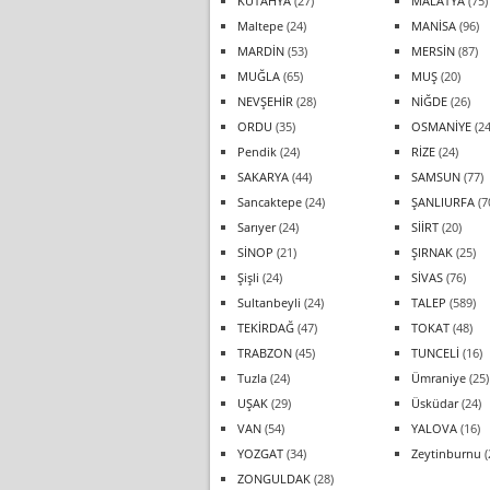
KÜTAHYA
(27)
MALATYA
(75)
Maltepe
(24)
MANİSA
(96)
MARDİN
(53)
MERSİN
(87)
MUĞLA
(65)
MUŞ
(20)
NEVŞEHİR
(28)
NİĞDE
(26)
ORDU
(35)
OSMANİYE
(24
Pendik
(24)
RİZE
(24)
SAKARYA
(44)
SAMSUN
(77)
Sancaktepe
(24)
ŞANLIURFA
(7
Sarıyer
(24)
SİİRT
(20)
SİNOP
(21)
ŞIRNAK
(25)
Şişli
(24)
SİVAS
(76)
Sultanbeyli
(24)
TALEP
(589)
TEKİRDAĞ
(47)
TOKAT
(48)
TRABZON
(45)
TUNCELİ
(16)
Tuzla
(24)
Ümraniye
(25)
UŞAK
(29)
Üsküdar
(24)
VAN
(54)
YALOVA
(16)
YOZGAT
(34)
Zeytinburnu
(
ZONGULDAK
(28)