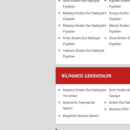
İzmir Evden Eve Nakliyat
Kayseri Evden
Fiyatları
Fiyatları
Malatya Evden Eve Nakliyat
Konya Evden 
Fiyatları
Fiyatları
Malatya Evden Eve Nakliyat
Mersin Evden 
Fiyatları
Fiyatları
Ordu Evden Eve Nakliyat
Sivas Evden E
Fiyatları
Fiyatları
Trabzon Evden Eve Nakliyat
Fiyatları
BILINMESI GEREKENLER
İstanbul Evden Eve Nakliyat
İzmir Evden E
Yorumları
Tavsiye
Asansörlü Taşımacılık
Evden Eve Nak
Nedir?
İstanbul Ofis 
Ekspertiz Hizmeti Nedir?