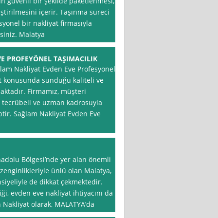
ın güvenli bir şekilde paketlenmesi,
ştirilmesini içerir. Taşınma süreci
syonel bir nakliyat firmasıyla
rsiniz. Malatya
E PROFEYÖNEL TAŞIMACILIK
am Nakliyat Evden Eve Profesyonel
at konusunda sunduğu kaliteli ve
maktadır. Firmamız, müşteri
 tecrübeli ve uzman kadrosuyla
tir. Sağlam Nakliyat Evden Eve
adolu Bölgesi’nde yer alan önemli
l zenginlikleriyle ünlü olan Malatya,
iyeliyle de dikkat çekmektedir.
ği, evden eve nakliyat ihtiyacını da
 Nakliyat olarak, MALATYA’da