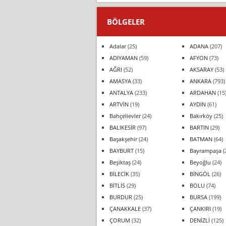
BÖLGELER
Adalar
(25)
ADANA
(207)
ADIYAMAN
(59)
AFYON
(73)
AĞRI
(52)
AKSARAY
(53)
AMASYA
(33)
ANKARA
(793)
ANTALYA
(233)
ARDAHAN
(15
ARTVİN
(19)
AYDIN
(61)
Bahçelievler
(24)
Bakırköy
(25)
BALIKESİR
(97)
BARTIN
(29)
Başakşehir
(24)
BATMAN
(64)
BAYBURT
(15)
Bayrampaşa
(
Beşiktaş
(24)
Beyoğlu
(24)
BİLECİK
(35)
BİNGÖL
(26)
BİTLİS
(29)
BOLU
(74)
BURDUR
(25)
BURSA
(199)
ÇANAKKALE
(37)
ÇANKIRI
(19)
ÇORUM
(32)
DENİZLİ
(125)