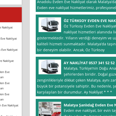
Anadolu Evden Eve Nakliyat olarak Malatya’da 
Evden eve nakliyat hizmetlerimiz, profesyon
ÖZ TÜRKSOY EVDEN EVE NAK
Öz Türksoy Evden Eve Nakliyat
e Nakliyat
nakliyat hizmetleri alanında li
göstermektedir. Yılların verdiği deneyim ve 
Eve Nakliyat
kaliteli hizmeti sunmaktadır. Malatya’da taşın
bir deneyim olabilir. Ancak, Öz Türksoy
 Eve Nakliyat
e Nakliyat
AY NAKLİYAT 0537 341 52 52
Malatya, Türkiye’nin Doğu Ana
den Eve
şehirlerden biridir. Doğal güzel
arı
zenginlikleriyle dikkat çeken Malatya, aynı z
den Eve
büyük bir potansiyele sahiptir. Bu nedenle, ş
arı
karşılaşılan bir durumdur. Ay Nakli̇yat * * *
den Eve
arı
Malatya Şanlıdağ Evden Eve 
n Eve Nakliyat
Evden eve nakliyat, bir evin t