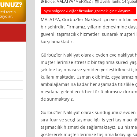
Bölge:
MALATYA
/ MERKEZ
Üyelik Tarihi: 14 Şuba
aynı bölgedeki diğer firmaları görmek için tıklayınız...
MALATYA, Gürbüz’ler Nakliyat için verimli bir
e
bir şehirdir. Firmamız, yılların deneyimine day
güvenli taşımacılık hizmetleri sunarak müşterile
karşılamaktadır.
Gürbüz’ler Nakliyat olarak, evden eve nakliyat 
müşterilerimize stressiz bir taşınma süreci yaş
şekilde taşınması ve yeniden yerleştirilmesi i
kullanılmaktadır. Uzman ekibimiz, eşyalarınız
ambalajlamasına kadar her aşamada titizlikle 
meydana gelebilecek her türlü olumsuz duruma k
de sunmaktayız.
Gürbüz’ler Nakliyat olarak sunduğumuz evden e
sıra fuar ve sergi taşımacılığı, iş yeri taşımacılığ
taşımacılık hizmeti de sağlamaktayız. Bu hizmet
göstererek müşterilerimize taşınma kolaylığı s