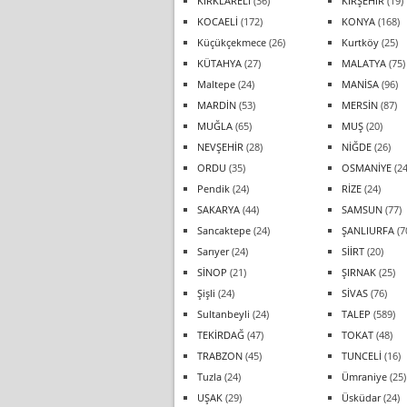
KIRKLARELİ
(36)
KIRŞEHİR
(19)
KOCAELİ
(172)
KONYA
(168)
Küçükçekmece
(26)
Kurtköy
(25)
KÜTAHYA
(27)
MALATYA
(75)
Maltepe
(24)
MANİSA
(96)
MARDİN
(53)
MERSİN
(87)
MUĞLA
(65)
MUŞ
(20)
NEVŞEHİR
(28)
NİĞDE
(26)
ORDU
(35)
OSMANİYE
(24
Pendik
(24)
RİZE
(24)
SAKARYA
(44)
SAMSUN
(77)
Sancaktepe
(24)
ŞANLIURFA
(7
Sarıyer
(24)
SİİRT
(20)
SİNOP
(21)
ŞIRNAK
(25)
Şişli
(24)
SİVAS
(76)
Sultanbeyli
(24)
TALEP
(589)
TEKİRDAĞ
(47)
TOKAT
(48)
TRABZON
(45)
TUNCELİ
(16)
Tuzla
(24)
Ümraniye
(25)
UŞAK
(29)
Üsküdar
(24)