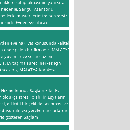
ginliklere sahip olmasının yanı sıra
 nedenle, Sarigül Asansörlü
etlerle müşterilerimize benzersiz
ansörlü Evdeneve olarak,
den eve nakliyat konusunda kaliteli
an önde gelen bir firmadır. MALATYA
e güvenilir ve sorunsuz bir
z. Ev taşıma süreci herkes için
r. Ancak biz, MALATYA Karakose
 Hizmetlerinde Sağlam Eller Ev
 oldukça stresli olabilir. Eşyaların
i, dikkatli bir şekilde taşınması ve
ay düşünülmesi gereken unsurlardır.
yet gösteren Sağlam