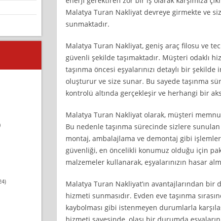
enerji gerektiren zor bir iş olarak karşımıza ç
Malatya Turan Nakliyat devreye girmekte ve siz
sunmaktadır.
Malatya Turan Nakliyat, geniş araç filosu ve tecr
güvenli şekilde taşımaktadır. Müşteri odaklı hi
taşınma öncesi eşyalarınızı detaylı bir şekilde 
oluşturur ve size sunar. Bu sayede taşınma sü
kontrolü altında gerçekleşir ve herhangi bir ak
Malatya Turan Nakliyat olarak, müşteri memnun
)
Bu nedenle taşınma sürecinde sizlere sunulan
montaj, ambalajlama ve demontaj gibi işlemler 
güvenliği, en öncelikli konumuz olduğu için pa
malzemeler kullanarak, eşyalarınızın hasar alm
24)
Malatya Turan Nakliyat’ın avantajlarından bir di
hizmeti sunmasıdır. Evden eve taşınma sırasın
kaybolması gibi istenmeyen durumlarla karşılaşı
hizmeti sayesinde, olası bir durumda eşyalarını