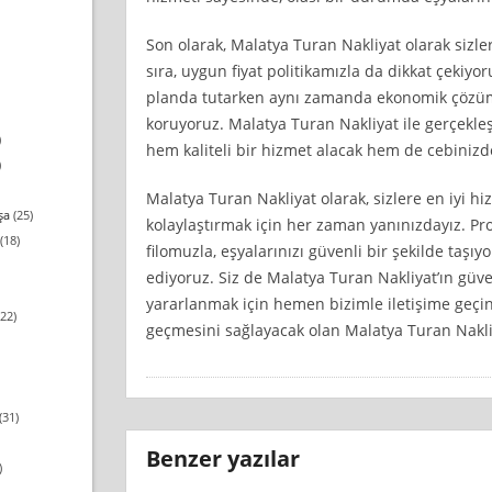
Son olarak, Malatya Turan Nakliyat olarak sizle
sıra, uygun fiyat politikamızla da dikkat çekiy
planda tutarken aynı zamanda ekonomik çözüm
koruyoruz. Malatya Turan Nakliyat ile gerçekle
)
hem kaliteli bir hizmet alacak hem de cebinizd
)
Malatya Turan Nakliyat olarak, sizlere en iyi 
şa
(25)
kolaylaştırmak için her zaman yanınızdayız. Pr
(18)
filomuzla, eşyalarınızı güvenli bir şekilde taşıy
ediyoruz. Siz de Malatya Turan Nakliyat’ın güven
yararlanmak için hemen bizimle iletişime geçin
22)
geçmesini sağlayacak olan Malatya Turan Nakliy
(31)
Benzer yazılar
)