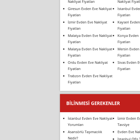
Nakliyat Fiyatları
Nakliyat Fiyatl
Giresun Evden Eve Nakliyat
İstanbul Evde
Fiyatları
Fiyatları
İzmir Evden Eve Nakliyat
Kayseri Evden
Fiyatları
Fiyatları
Malatya Evden Eve Nakliyat
Konya Evden 
Fiyatları
Fiyatları
Malatya Evden Eve Nakliyat
Mersin Evden 
Fiyatları
Fiyatları
Ordu Evden Eve Nakliyat
Sivas Evden E
Fiyatları
Fiyatları
Trabzon Evden Eve Nakliyat
Fiyatları
BILINMESI GEREKENLER
İstanbul Evden Eve Nakliyat
İzmir Evden E
Yorumları
Tavsiye
Asansörlü Taşımacılık
Evden Eve Nak
Nedir?
İstanbul Ofis 