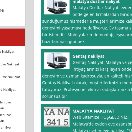
malatya dostlar nalıyat
Malatya Dostlar Nalıyat, evde
24)
önde gelen firmalardan birid
sunduğumuz hizmetlerle müşterilerimize kalite
deneyimi yaşatmayı hedefliyoruz. Ev taşıma sü
bir işlemdir. Mobilyaların demontajı, eşyaları
hazırlanması gibi pek
e Nakliyat
Gentaş nakliyat
Gentaş Nakliyat, Malatya ve ç
Eve Nakliyat
ihtiyaçlarınızı karşılayan önde 
deneyim ve uzman kadrosuyla, en kaliteli hi
 Eve Nakliyat
Gentaş Nakliyat olarak, müşterilerimizin mem
tutuyoruz. Profesyonel ekip arkadaşlarımızla 
e Nakliyat
sorunsuz bir
den Eve
arı
MALATYA NAKLİYAT
den Eve
Web Sitemize HOŞGELDİNİZ…
arı
Malatya’da evden eve asansörlü,
den Eve
Malatya evden eve nakliyat “M