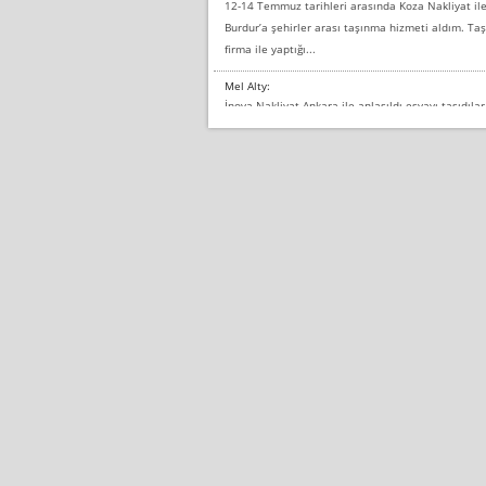
12-14 Temmuz tarihleri arasında Koza Nakliyat il
Burdur’a şehirler arası taşınma hizmeti aldım. T
firma ile yaptığı...
Mel Alty:
İnova Nakliyat Ankara ile anlaşıldı eşyayı taşıdılar
Salon duvarına bir baktım birisi boydan alüminyum
yapıştırm...
Murat:
Merhaba, bu firmayı bir arkadaş tavsiyesi üzerine 
hiçbir sıkıntı yaşanmayacağını ve kendilerinin çok t
çalıştıklarını, müş...
Ahmet:
Lüleburgaz güngünes evden eve naklyat eşyalarımı
anlaştık sabah eve geldiklerinde de eşyalarımı dü
sarcaz demelerine r...
mehmet güldü:
Ankara ALİCANLAR NAKLİYAT Tutarsız ve ticari ahl
var verdikleri fiyat teklifini arttırdılar. Sonrasın
oldukça tutarsı...
Erol: