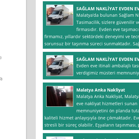
SAĞLAM NAKLİYAT EVDEN EV
Malatya’da bulunan Sağlam Na
Tasimacilik, sizlere güvenilir 
firmasıdır. Evden eve taşıma
firmamız, yıllardır sektördeki deneyimi ve tec
sorunsuz bir taşınma süreci sunmaktadır. Sa
)
SAĞLAM NAKLİYAT EVDEN EV
Evden eve itinali ambalajlı t
verdigimiz müsteri memnuniye
0)
Malatya Anka Nakliyat
Malatya Anka Nakliyat, Malaty
eve nakliyat hizmetleri sunan 
memnuniyetini ön planda tutan
kaliteli hizmet anlayışıyla öne çıkmaktadır. E
stresli bir süreç olabilir. Eşyaların taşınması