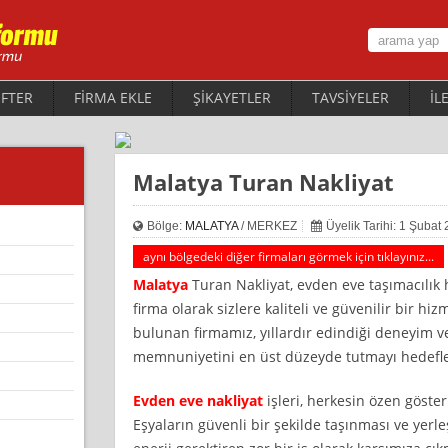
FTER
FİRMA EKLE
ŞİKAYETLER
TAVSİYELER
İL
Malatya Turan Nakliyat
Bölge:
MALATYA
/ MERKEZ
Üyelik Tarihi: 1 Şubat
aynı bölgedeki diğer firmaları görmek için tıklayınız...
Malatya
Turan Nakliyat, evden eve taşımacılık
firma olarak sizlere kaliteli ve güvenilir bir h
bulunan firmamız, yıllardır edindiği deneyim v
memnuniyetini en üst düzeyde tutmayı hedefl
Evden eve nakliyat
işleri, herkesin özen göster
Eşyaların güvenli bir şekilde taşınması ve yer