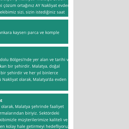
i çözüm ortağınız AY Nakliyat evden
kibimiz sizi, sizin istediğiniz saat
ankara kayserı parca ve komple
olu Bölgesi’nde yer alan ve tarihi ve
ıkan bir şehirdir. Malatya, doğal
bir şehirdir ve her yıl binlerce
lü Nakliyat olarak, Malatya’da evden
at
olarak, Malatya şehrinde faaliyet
rmalarından biriyiz. Sektördeki
bimizle müşterilerimize kaliteli ve
en kolay hale getirmeyi hedefliyoruz.