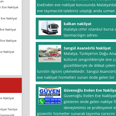
arı
EveEvden eve nakliyat konusunda Malatya’dak
n Eve Nakliyat
eve taşımacılık talebiniz ulaştığı anda uzman e
 Eve Nakliyat
kalkan nakliyat
malatya ızmır ıstanbul bursa 
Eve Nakliyat
tasımacılıgın adresı
Eve Nakliyat
Sarıgül Asansörlü Nakliyat
ve Nakliyat
Malatya, Türkiye’nin Doğu Anad
kültürel zenginlikleriyle öne ç
güzellikleriyle de dikkat çeken 
turistin ilgisini çekmektedir. Sarıgül Asansör
eve nakliyat hizmetleri sunan önde gelen bir
Güvenoğlu Evden Eve Nakliy
Güvenoğlu Evden Eve Nakliyat 
ve Nakliyat
gösteren önde gelen nakliye fi
deneyimimiz ve profesyonel eki
liyat Tavsiye
güvenilir hizmetler sunarak taşınma sürecini 
Taşımacılığı