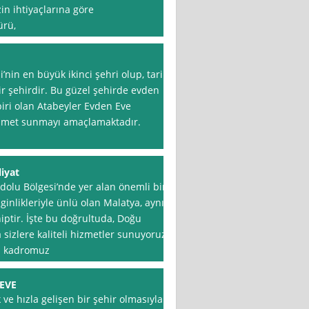
in ihtiyaçlarına göre
ürü,
nin en büyük ikinci şehri olup, tarih
bir şehirdir. Bu güzel şehirde evden
biri olan Atabeyler Evden Eve
 hizmet sunmayı amaçlamaktadır.
iyat
dolu Bölgesi’nde yer alan önemli bir
nginlikleriyle ünlü olan Malatya, aynı
ptir. İşte bu doğrultuda, Doğu
sizlere kaliteli hizmetler sunuyoruz.
el kadromuz
EVE
 ve hızla gelişen bir şehir olmasıyla