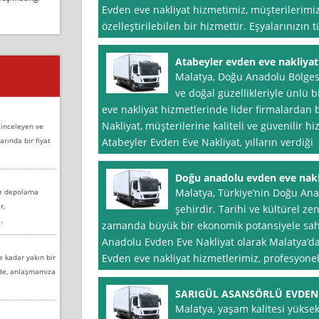
Evden eve nakliyat hizmetimiz, müşterilerimiz
özelleştirilebilen bir hizmettir. Eşyalarınızın t
Atabeyler evden eve nakliyat
Malatya, Doğu Anadolu Bölgesi’
ve doğal güzellikleriyle ünlü 
eve nakliyat hizmetlerinde lider firmalardan 
Nakliyat, müşterilerine kaliteli ve güvenilir
 inceleyen ve
arında bir fiyat
Atabeyler Evden Eve Nakliyat, yılların verdiği
Doğu anadolu evden eve nakl
Malatya, Türkiye’nin Doğu Ana
ve depolama
r,
şehirdir. Tarihi ve kültürel ze
.
zamanda büyük bir ekonomik potansiyele sahi
Anadolu Evden Eve Nakliyat olarak Malatya’da 
Evden eve nakliyat hizmetlerimiz, profesyon
e kadar yakın bir
nde, anlaşmamıza
SARIGÜL ASANSÖRLÜ EVDEN
Malatya, yaşam kalitesi yüksek