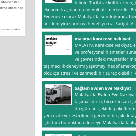
e Erzurum’dan
bilinir. Tarihi ve kültürel zen
aşınma öncesinde
ekonomik açıdan da önemli bir merkezdir. Bu
Evdeneve olarak Malatya’da sunduğumuz hizm
bir deneyim sunmayı hedefliyoruz. Sarigül As
 parayı aldılar.
 renkli bantı
malatya karakose naklıyat
MALATYA Karakose Nakliyat, ev
ve profesyonel hizmetler sun
tercih ettim,
ve çevresindeki müşterilerimiz
itiz
taşımacılık deneyimi yaşatmayı hedeflemekteyi
oldukça stresli ve zahmetli bir süreç olabili
 taşımak için
Sağlam Evden Eve Nakliyat
zgün şekilde
Malatya‘da Evden Eve Nakliyat
taşıma süreci, birçok insan için
düzgün bir şekilde paketlenmes
ak problemleri
yeni evde yerleştirilmesi gereken birçok det
da taşıma gününde
İşte tam bu noktada devreye Malatya’da faali