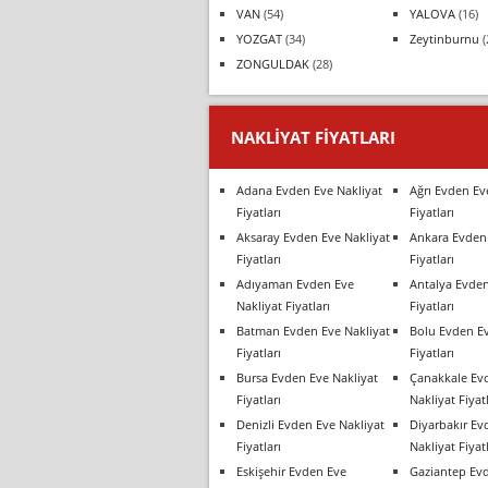
VAN
(54)
YALOVA
(16)
YOZGAT
(34)
Zeytinburnu
(
ZONGULDAK
(28)
NAKLIYAT FIYATLARI
Adana Evden Eve Nakliyat
Ağrı Evden Ev
Fiyatları
Fiyatları
Aksaray Evden Eve Nakliyat
Ankara Evden 
Fiyatları
Fiyatları
Adıyaman Evden Eve
Antalya Evden
Nakliyat Fiyatları
Fiyatları
Batman Evden Eve Nakliyat
Bolu Evden Ev
Fiyatları
Fiyatları
Bursa Evden Eve Nakliyat
Çanakkale Ev
Fiyatları
Nakliyat Fiyatl
Denizli Evden Eve Nakliyat
Diyarbakır Ev
Fiyatları
Nakliyat Fiyatl
Eskişehir Evden Eve
Gaziantep Ev