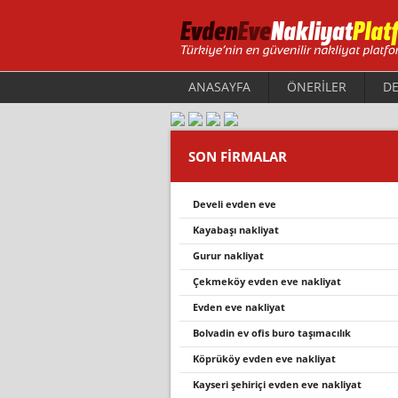
ANASAYFA
ÖNERİLER
DE
SON FİRMALAR
develi̇ evden eve
kayabaşı nakliyat
gurur nakliyat
çekmeköy evden eve nakli̇yat
evden eve nakliyat
bolvadin ev ofi̇s buro taşimacilik
köprüköy evden eve nakli̇yat
kayseri şehiriçi evden eve nakliyat