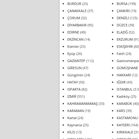
BURDUR
(25)
BURSA
(199)
ÇANAKKALE
(37)
ÇANKIRI
(19)
ÇORUM
(32)
DENİZLİ
(125)
DİYARBAKIR
(95)
DÜZCE
(39)
EDİRNE
(49)
ELAZIĞ
(52)
ERZİNCAN
(14)
ERZURUM
(91
Esenler
(25)
ESKİŞEHİR
(60
Eyüp
(26)
Fatih
(24)
GAZİANTEP
(112)
Gaziosmanpa
GİRESUN
(47)
GÜMÜŞHANE
Güngören
(24)
HAKKARİ
(12)
HATAY
(50)
IĞDIR
(43)
ISPARTA
(82)
İSTANBUL
(3.5
İZMİR
(551)
Kadıköy
(25)
KAHRAMANMARAŞ
(33)
KARABÜK
(40)
KARAMAN
(19)
KARS
(39)
Kartal
(24)
KASTAMONU
Kaynarca
(25)
KAYSERİ
(164)
KİLİS
(13)
KIRIKKALE
(31