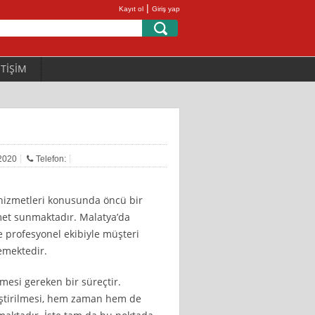
|
Kayıt ol
Giriş yap
ETİŞİM
 2020
Telefon:
 hizmetleri konusunda öncü bir
izmet sunmaktadır. Malatya’da
e profesyonel ekibiyle müşteri
emektedir.
mesi gereken bir süreçtir.
leştirilmesi, hem zaman hem de