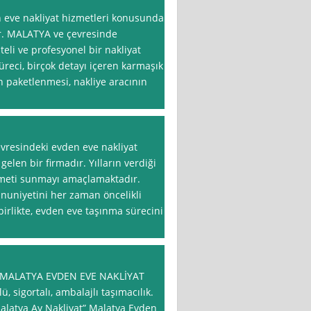
n eve nakliyat hizmetleri konusunda
ir. MALATYA ve çevresinde
li ve profesyonel bir nakliyat
reci, birçok detayı içeren karmaşık
n paketlenmesi, nakliye aracının
evresindeki evden eve nakliyat
gelen bir firmadır. Yılların verdiği
zmeti sunmayı amaçlamaktadır.
nuniyetini her zaman öncelikli
birlikte, evden eve taşınma sürecini
 MALATYA EVDEN EVE NAKLİYAT
 sigortalı, ambalajlı taşımacılık.
alatya Ay Nakliyat” Malatya Evden