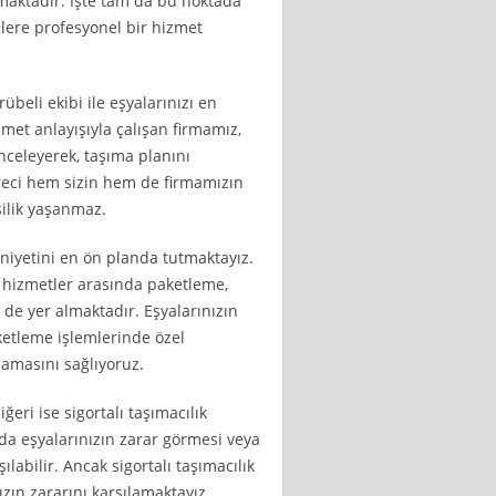
ıkmaktadır. İşte tam da bu noktada
lere profesyonel bir hizmet
übeli ekibi ile eşyalarınızı en
zmet anlayışıyla çalışan firmamız,
inceleyerek, taşıma planını
reci hem sizin hem de firmamızın
silik yaşanmaz.
iyetini en ön planda tutmaktayız.
 hizmetler arasında paketleme,
de yer almaktadır. Eşyalarınızın
ketleme işlemlerinde özel
amasını sağlıyoruz.
ğeri ise sigortalı taşımacılık
da eşyalarınızın zarar görmesi veya
labilir. Ancak sigortalı taşımacılık
zın zararını karşılamaktayız.