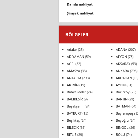
damla nakliyat
şimşek nakliyat
BÖLGELER
Adalar
(25)
ADANA
(207)
ADIYAMAN
(59)
AFYON
(73)
AĞRI
(52)
AKSARAY
(53)
AMASYA
(33)
ANKARA
(793)
ANTALYA
(233)
ARDAHAN
(15
ARTVİN
(19)
AYDIN
(61)
Bahçelievler
(24)
Bakırköy
(25)
BALIKESİR
(97)
BARTIN
(29)
Başakşehir
(24)
BATMAN
(64)
BAYBURT
(15)
Bayrampaşa
(
Beşiktaş
(24)
Beyoğlu
(24)
BİLECİK
(35)
BİNGÖL
(26)
BİTLİS
(29)
BOLU
(74)