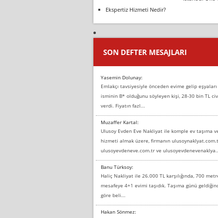
Ekspertiz Hizmeti Nedir?
SON DEFTER MESAJLARI
Yasemin Dolunay:
Emlakçı tavsiyesiyle önceden evime gelip eşyaları
isminin B* olduğunu söyleyen kişi, 28-30 bin TL civ
verdi. Fiyatın fazl...
Muzaffer Kartal:
Ulusoy Evden Eve Nakliyat ile komple ev taşıma 
hizmeti almak üzere, firmanın ulusoynaklyat.com.t
ulusoyevdeneve.com.tr ve ulusoyevdenevenaklya..
Banu Türksoy:
Haliç Nakliyat ile 26.000 TL karşılığında, 700 metr
mesafeye 4+1 evimi taşıdık. Taşıma günü geldiği
göre beli...
Hakan Sönmez: