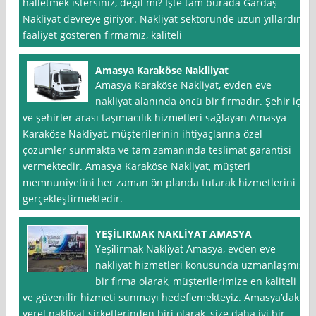
halletmek istersiniz, değil mi? İşte tam burada Gardaş
Nakliyat devreye giriyor. Nakliyat sektöründe uzun yıllardır
faaliyet gösteren firmamız, kaliteli
Amasya Karaköse Nakliiyat
Amasya Karaköse Nakliyat, evden eve
nakliyat alanında öncü bir firmadır. Şehir içi
ve şehirler arası taşımacılık hizmetleri sağlayan Amasya
Karaköse Nakliyat, müşterilerinin ihtiyaçlarına özel
çözümler sunmakta ve tam zamanında teslimat garantisi
vermektedir. Amasya Karaköse Nakliyat, müşteri
memnuniyetini her zaman ön planda tutarak hizmetlerini
gerçekleştirmektedir.
YEŞİLIRMAK NAKLİYAT AMASYA
Yeşi̇lirmak Nakli̇yat Amasya, evden eve
nakliyat hizmetleri konusunda uzmanlaşmış
bir firma olarak, müşterilerimize en kaliteli
ve güvenilir hizmeti sunmayı hedeflemekteyiz. Amasya’daki
yerel nakliyat şirketlerinden biri olarak, size daha iyi bir