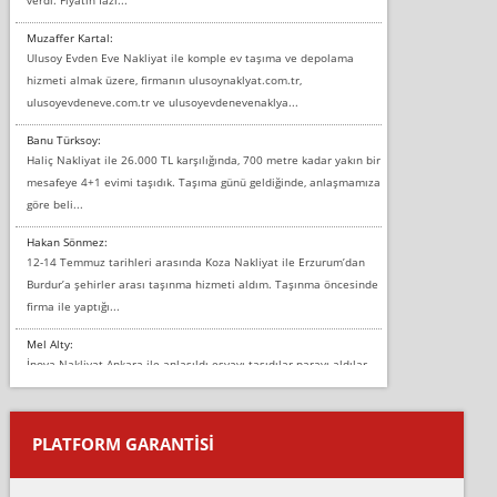
Muzaffer Kartal:
Ulusoy Evden Eve Nakliyat ile komple ev taşıma ve depolama
hizmeti almak üzere, firmanın ulusoynaklyat.com.tr,
ulusoyevdeneve.com.tr ve ulusoyevdenevenaklya...
Banu Türksoy:
Haliç Nakliyat ile 26.000 TL karşılığında, 700 metre kadar yakın bir
mesafeye 4+1 evimi taşıdık. Taşıma günü geldiğinde, anlaşmamıza
göre beli...
Hakan Sönmez:
12-14 Temmuz tarihleri arasında Koza Nakliyat ile Erzurum’dan
Burdur’a şehirler arası taşınma hizmeti aldım. Taşınma öncesinde
firma ile yaptığı...
Mel Alty:
İnova Nakliyat Ankara ile anlaşıldı eşyayı taşıdılar parayı aldılar.
Salon duvarına bir baktım birisi boydan alüminyum renkli bantı
yapıştırm...
PLATFORM GARANTİSİ
Murat:
Merhaba, bu firmayı bir arkadaş tavsiyesi üzerine tercih ettim,
hiçbir sıkıntı yaşanmayacağını ve kendilerinin çok titiz