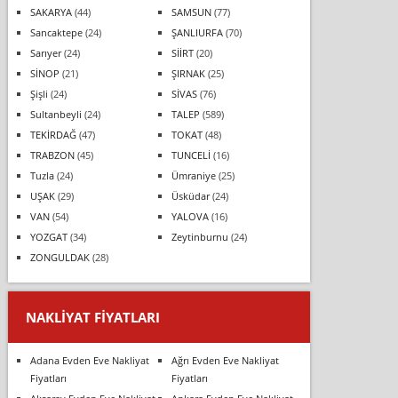
SAKARYA
(44)
SAMSUN
(77)
Sancaktepe
(24)
ŞANLIURFA
(70)
Sarıyer
(24)
SİİRT
(20)
SİNOP
(21)
ŞIRNAK
(25)
Şişli
(24)
SİVAS
(76)
Sultanbeyli
(24)
TALEP
(589)
TEKİRDAĞ
(47)
TOKAT
(48)
TRABZON
(45)
TUNCELİ
(16)
Tuzla
(24)
Ümraniye
(25)
UŞAK
(29)
Üsküdar
(24)
VAN
(54)
YALOVA
(16)
YOZGAT
(34)
Zeytinburnu
(24)
ZONGULDAK
(28)
NAKLIYAT FIYATLARI
Adana Evden Eve Nakliyat
Ağrı Evden Eve Nakliyat
Fiyatları
Fiyatları