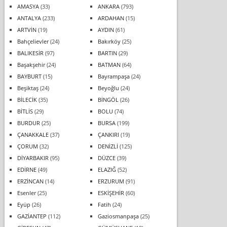
AMASYA
(33)
ANKARA
(793)
ANTALYA
(233)
ARDAHAN
(15)
ARTVİN
(19)
AYDIN
(61)
Bahçelievler
(24)
Bakırköy
(25)
BALIKESİR
(97)
BARTIN
(29)
Başakşehir
(24)
BATMAN
(64)
BAYBURT
(15)
Bayrampaşa
(24)
Beşiktaş
(24)
Beyoğlu
(24)
BİLECİK
(35)
BİNGÖL
(26)
BİTLİS
(29)
BOLU
(74)
BURDUR
(25)
BURSA
(199)
ÇANAKKALE
(37)
ÇANKIRI
(19)
ÇORUM
(32)
DENİZLİ
(125)
DİYARBAKIR
(95)
DÜZCE
(39)
EDİRNE
(49)
ELAZIĞ
(52)
ERZİNCAN
(14)
ERZURUM
(91)
Esenler
(25)
ESKİŞEHİR
(60)
Eyüp
(26)
Fatih
(24)
GAZİANTEP
(112)
Gaziosmanpaşa
(25)