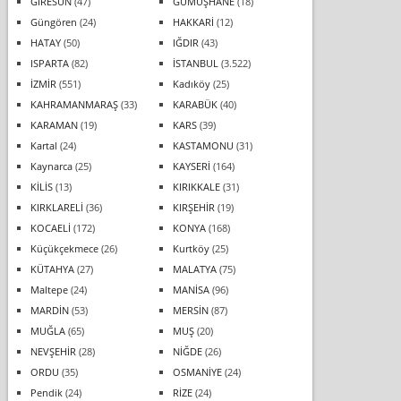
GİRESUN
(47)
GÜMÜŞHANE
(18)
Güngören
(24)
HAKKARİ
(12)
HATAY
(50)
IĞDIR
(43)
ISPARTA
(82)
İSTANBUL
(3.522)
İZMİR
(551)
Kadıköy
(25)
KAHRAMANMARAŞ
(33)
KARABÜK
(40)
KARAMAN
(19)
KARS
(39)
Kartal
(24)
KASTAMONU
(31)
Kaynarca
(25)
KAYSERİ
(164)
KİLİS
(13)
KIRIKKALE
(31)
KIRKLARELİ
(36)
KIRŞEHİR
(19)
KOCAELİ
(172)
KONYA
(168)
Küçükçekmece
(26)
Kurtköy
(25)
KÜTAHYA
(27)
MALATYA
(75)
Maltepe
(24)
MANİSA
(96)
MARDİN
(53)
MERSİN
(87)
MUĞLA
(65)
MUŞ
(20)
NEVŞEHİR
(28)
NİĞDE
(26)
ORDU
(35)
OSMANİYE
(24)
Pendik
(24)
RİZE
(24)