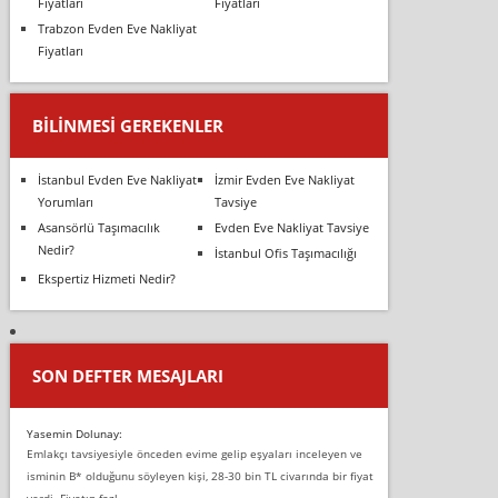
Fiyatları
Fiyatları
Trabzon Evden Eve Nakliyat
Fiyatları
BILINMESI GEREKENLER
İstanbul Evden Eve Nakliyat
İzmir Evden Eve Nakliyat
Yorumları
Tavsiye
Asansörlü Taşımacılık
Evden Eve Nakliyat Tavsiye
Nedir?
İstanbul Ofis Taşımacılığı
Ekspertiz Hizmeti Nedir?
SON DEFTER MESAJLARI
Yasemin Dolunay:
Emlakçı tavsiyesiyle önceden evime gelip eşyaları inceleyen ve
isminin B* olduğunu söyleyen kişi, 28-30 bin TL civarında bir fiyat
verdi. Fiyatın fazl...