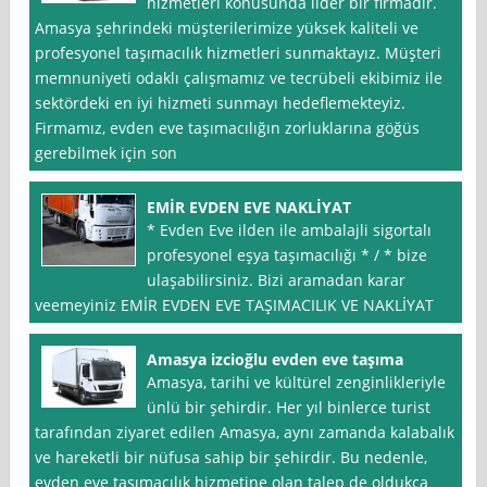
hizmetleri konusunda lider bir firmadır.
Amasya şehrindeki müşterilerimize yüksek kaliteli ve
profesyonel taşımacılık hizmetleri sunmaktayız. Müşteri
memnuniyeti odaklı çalışmamız ve tecrübeli ekibimiz ile
sektördeki en iyi hizmeti sunmayı hedeflemekteyiz.
Firmamız, evden eve taşımacılığın zorluklarına göğüs
gerebilmek için son
EMİR EVDEN EVE NAKLİYAT
* Evden Eve ilden ile ambalajli sigortalı
profesyonel eşya taşımacılığı * / * bize
ulaşabilirsiniz. Bizi aramadan karar
veemeyiniz EMİR EVDEN EVE TAŞIMACILIK VE NAKLİYAT
Amasya izcioğlu evden eve taşıma
Amasya, tarihi ve kültürel zenginlikleriyle
ünlü bir şehirdir. Her yıl binlerce turist
tarafından ziyaret edilen Amasya, aynı zamanda kalabalık
ve hareketli bir nüfusa sahip bir şehirdir. Bu nedenle,
evden eve taşımacılık hizmetine olan talep de oldukça