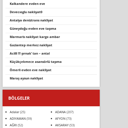
kalkandere evden eve
devecioglu nakliyat0
antalya deniztrans nakliyat
güneydoğu evden eve taşıma
marmaris nakliyat kargo ambar
gaziantep merkez nakliyat
aci̇lll !!! şırnak’ tan – antal
küçükçekmece asansörlü taşıma
ömerli̇ evden eve nakli̇yat
maraş aysun nakliyat
BÖLGELER
Adalar
(25)
ADANA
(207)
ADIYAMAN
(59)
AFYON
(73)
AĞRI
(52)
AKSARAY
(53)