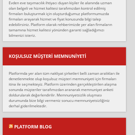
Evden eve taşımacılık ihtiyacı duyan kişiler ile alanında uzman
çalıştıklarını, müş...
olan belgeli ve hizmet kalitesi tarafımızdan kontrol edilmiş
firmaları buluşturmak için oluşturduğumuz platformumuzda
Ahmet:
firmaları arayarak hizmet ve fiyat konusunda bilgi talep
Lüleburgaz güngünes evden eve naklyat eşyalarımı taşımak için
edebilirsiniz. Platform olarak rehberimizde yer alan firmaların
anlaştık sabah eve geldiklerinde de eşyalarımı düzgün şekilde
tamamına hizmet kalitesi yönünden garanti sağladığımızı
sarcaz demelerine r...
bilmenizi isteriz.
mehmet güldü:
Ankara ALİCANLAR NAKLİYAT Tutarsız ve ticari ahlak problemleri
var verdikleri fiyat teklifini arttırdılar. Sonrasında taşıma gününde
KOŞULSUZ MÜŞTERI MEMNUNIYETI
oldukça tutarsı...
Erol:
Platformda yer alan tüm nakliyat şirketleri belli zaman aralıkları ile
Ankara Alicanlar naklyat tel 5465524025. 2600 TL'ye ankaradan
denetlenmekte olup koşulsuz müşteri memnuniyeti için firmaları
Konya ya Alicanlar naklyat la anlaştık bu şahıs evin taşınacağı gün
itina ile seçmekteyiz. Platform üzerinden gerçekleştirilen alaşma
fiyatın mazoto gele...
sonunda müşteriler tarafımızdan aranarak memnuniyet anketi
doldurularak değerlendirilir. Memnuniyetsizlik oluşması
Fatih kokmese:
durumunda bize bilgi vermeniz sonucu memnuniyetsizliğiniz
Diyarbakır dan eşyamı getirtmek için anlaştım sözleşme yaptım.
derhal giderilmektedir.
Son anda fiyat artırdılar.. mecburiyetten tasittim.. bu kişiler ağrılı
Ankara merk...
Ali:
PLATFORM BLOG
İzmir de evim naklyat diye bir firmaya ev taşıttık, çok pişman