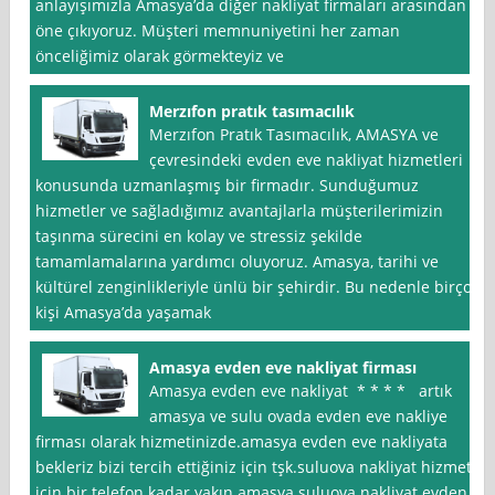
anlayışımızla Amasya’da diğer nakliyat firmaları arasından
öne çıkıyoruz. Müşteri memnuniyetini her zaman
önceliğimiz olarak görmekteyiz ve
Merzıfon pratık tasımacılık
Merzıfon Pratık Tasımacılık, AMASYA ve
çevresindeki evden eve nakliyat hizmetleri
konusunda uzmanlaşmış bir firmadır. Sunduğumuz
hizmetler ve sağladığımız avantajlarla müşterilerimizin
taşınma sürecini en kolay ve stressiz şekilde
tamamlamalarına yardımcı oluyoruz. Amasya, tarihi ve
kültürel zenginlikleriyle ünlü bir şehirdir. Bu nedenle birçok
kişi Amasya’da yaşamak
Amasya evden eve nakliyat firması
Amasya evden eve nakliyat * * * * artık
amasya ve sulu ovada evden eve nakliye
firması olarak hizmetinizde.amasya evden eve nakliyata
bekleriz bizi tercih ettiğiniz için tşk.suluova nakliyat hizmet
için bir telefon kadar yakın.amasya suluova nakliyat evden