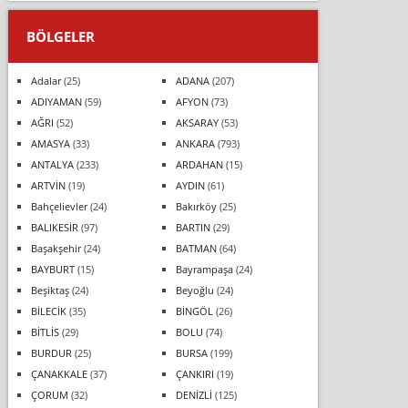
BÖLGELER
Adalar
(25)
ADANA
(207)
ADIYAMAN
(59)
AFYON
(73)
AĞRI
(52)
AKSARAY
(53)
AMASYA
(33)
ANKARA
(793)
ANTALYA
(233)
ARDAHAN
(15)
ARTVİN
(19)
AYDIN
(61)
Bahçelievler
(24)
Bakırköy
(25)
BALIKESİR
(97)
BARTIN
(29)
Başakşehir
(24)
BATMAN
(64)
BAYBURT
(15)
Bayrampaşa
(24)
Beşiktaş
(24)
Beyoğlu
(24)
BİLECİK
(35)
BİNGÖL
(26)
BİTLİS
(29)
BOLU
(74)
BURDUR
(25)
BURSA
(199)
ÇANAKKALE
(37)
ÇANKIRI
(19)
ÇORUM
(32)
DENİZLİ
(125)