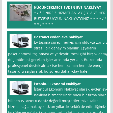
KÜCÜKCEKMECE EVDEN EVE NAKLİYAT
* / * SINIRSIZ HİZMET ANLAYIŞIYLA VE HER
BÜTCEYE UYGUN NAKLİYATCINIZ * * * * / * *
* * / * * * *
Bostancı evden eve nakliyat
Ev taşıma süreci herkes için oldukça zorlu ve
stresli bir deneyim olabilir. Eşyaların
paketlenmesi, taşınması ve yerleştirilmesi gibi birçok detay
düşünülmesi gereken işler arasında yer alır. Bu konuda
profesyonel destek almak ise hem zaman hem de enerji
tasarrufu sağlayarak bu süreci daha kolay hale
İstanbul Ekonomi Nakliyat
İstanbul Ekonomi Nakliyat olarak, evden eve
nakliyat hizmetlerinde öncü bir firma olarak
bilinen İSTANBUL’da siz değerli müşterilerimize kaliteli
hizmet sağlamaktayız. Uzun yıllardır sektörde edindiğimiz
tecrübe ve müşteri memnuniyeti odaklı çalışmalarımızla,