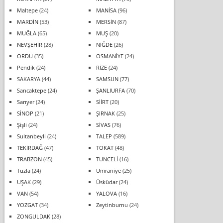
Maltepe
(24)
MANİSA
(96)
MARDİN
(53)
MERSİN
(87)
MUĞLA
(65)
MUŞ
(20)
NEVŞEHİR
(28)
NİĞDE
(26)
ORDU
(35)
OSMANİYE
(24)
Pendik
(24)
RİZE
(24)
SAKARYA
(44)
SAMSUN
(77)
Sancaktepe
(24)
ŞANLIURFA
(70)
Sarıyer
(24)
SİİRT
(20)
SİNOP
(21)
ŞIRNAK
(25)
Şişli
(24)
SİVAS
(76)
Sultanbeyli
(24)
TALEP
(589)
TEKİRDAĞ
(47)
TOKAT
(48)
TRABZON
(45)
TUNCELİ
(16)
Tuzla
(24)
Ümraniye
(25)
UŞAK
(29)
Üsküdar
(24)
VAN
(54)
YALOVA
(16)
YOZGAT
(34)
Zeytinburnu
(24)
ZONGULDAK
(28)