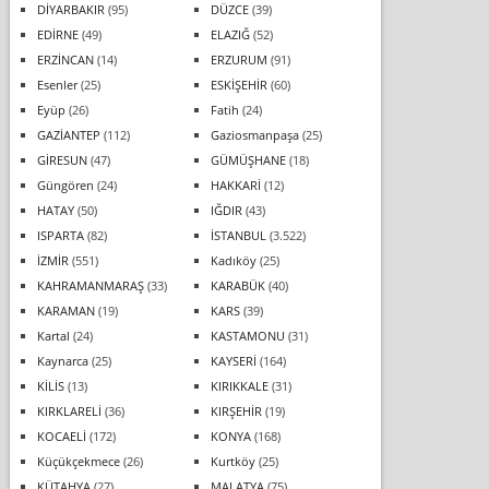
DİYARBAKIR
(95)
DÜZCE
(39)
EDİRNE
(49)
ELAZIĞ
(52)
ERZİNCAN
(14)
ERZURUM
(91)
Esenler
(25)
ESKİŞEHİR
(60)
Eyüp
(26)
Fatih
(24)
GAZİANTEP
(112)
Gaziosmanpaşa
(25)
GİRESUN
(47)
GÜMÜŞHANE
(18)
Güngören
(24)
HAKKARİ
(12)
HATAY
(50)
IĞDIR
(43)
ISPARTA
(82)
İSTANBUL
(3.522)
İZMİR
(551)
Kadıköy
(25)
KAHRAMANMARAŞ
(33)
KARABÜK
(40)
KARAMAN
(19)
KARS
(39)
Kartal
(24)
KASTAMONU
(31)
Kaynarca
(25)
KAYSERİ
(164)
KİLİS
(13)
KIRIKKALE
(31)
KIRKLARELİ
(36)
KIRŞEHİR
(19)
KOCAELİ
(172)
KONYA
(168)
Küçükçekmece
(26)
Kurtköy
(25)
KÜTAHYA
(27)
MALATYA
(75)