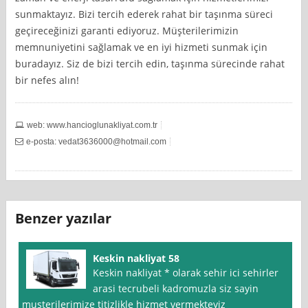
sunmaktayız. Bizi tercih ederek rahat bir taşınma süreci
geçireceğinizi garanti ediyoruz. Müşterilerimizin
memnuniyetini sağlamak ve en iyi hizmeti sunmak için
buradayız. Siz de bizi tercih edin, taşınma sürecinde rahat
bir nefes alın!
web: www.hancioglunakliyat.com.tr
e-posta:
vedat3636000@hotmail.com
Benzer yazılar
Keskin nakliyat 58
Keskin nakliyat * olarak sehir ici sehirler
arasi tecrubeli kadromuzla siz sayin
musterilerimize titizlikle hizmet vermekteyiz