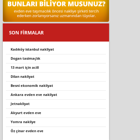
SON FİRMALAR
kadıköy istanbul nakliyat
dogan tasimaçlık
13 mart için acill
di̇lan nakli̇yat
besni ekonomik nakliyat
ankara evden eve nakliyat
jetnakliyat
akyurt evden eve
yomra nakli̇ye
öz çinar evden eve