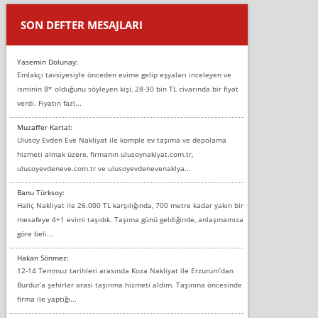
SON DEFTER MESAJLARI
Yasemin Dolunay:
Emlakçı tavsiyesiyle önceden evime gelip eşyaları inceleyen ve
isminin B* olduğunu söyleyen kişi, 28-30 bin TL civarında bir fiyat
verdi. Fiyatın fazl...
Muzaffer Kartal:
Ulusoy Evden Eve Nakliyat ile komple ev taşıma ve depolama
hizmeti almak üzere, firmanın ulusoynaklyat.com.tr,
ulusoyevdeneve.com.tr ve ulusoyevdenevenaklya...
Banu Türksoy:
Haliç Nakliyat ile 26.000 TL karşılığında, 700 metre kadar yakın bir
mesafeye 4+1 evimi taşıdık. Taşıma günü geldiğinde, anlaşmamıza
göre beli...
Hakan Sönmez:
12-14 Temmuz tarihleri arasında Koza Nakliyat ile Erzurum’dan
Burdur’a şehirler arası taşınma hizmeti aldım. Taşınma öncesinde
firma ile yaptığı...