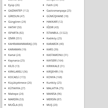
Eyüp
(26)
Fatih
(24)
GAZİANTEP
(112)
Gaziosmanpaşa
(25)
GİRESUN
(47)
GÜMÜŞHANE
(18)
Güngören
(24)
HAKKARİ
(12)
HATAY
(50)
IĞDIR
(43)
ISPARTA
(82)
İSTANBUL
(3.522)
İZMİR
(551)
Kadıköy
(25)
KAHRAMANMARAŞ
(33)
KARABÜK
(40)
KARAMAN
(19)
KARS
(39)
Kartal
(24)
KASTAMONU
(31)
Kaynarca
(25)
KAYSERİ
(164)
KİLİS
(13)
KIRIKKALE
(31)
KIRKLARELİ
(36)
KIRŞEHİR
(19)
KOCAELİ
(172)
KONYA
(168)
Küçükçekmece
(26)
Kurtköy
(25)
KÜTAHYA
(27)
MALATYA
(75)
Maltepe
(24)
MANİSA
(96)
MARDİN
(53)
MERSİN
(87)
MUĞLA
(65)
MUŞ
(20)