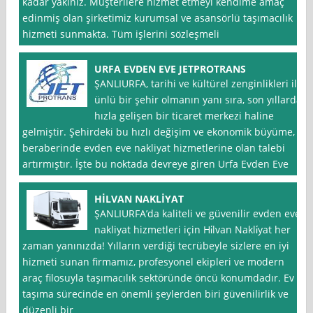
kadar yakınız. Müşterilere hizmet etmeyi kendime amaç
edinmiş olan şirketimiz kurumsal ve asansörlü taşımacılık
hizmeti sunmakta. Tüm işlerini sözleşmeli
URFA EVDEN EVE JETPROTRANS
ŞANLIURFA, tarihi ve kültürel zenginlikleri ile
ünlü bir şehir olmanın yanı sıra, son yıllarda
hızla gelişen bir ticaret merkezi haline
gelmiştir. Şehirdeki bu hızlı değişim ve ekonomik büyüme,
beraberinde evden eve nakliyat hizmetlerine olan talebi
artırmıştır. İşte bu noktada devreye giren Urfa Evden Eve
HİLVAN NAKLİYAT
ŞANLIURFA’da kaliteli ve güvenilir evden eve
nakliyat hizmetleri için Hi̇lvan Nakli̇yat her
zaman yanınızda! Yılların verdiği tecrübeyle sizlere en iyi
hizmeti sunan firmamız, profesyonel ekipleri ve modern
araç filosuyla taşımacılık sektöründe öncü konumdadır. Ev
taşıma sürecinde en önemli şeylerden biri güvenilirlik ve
düzenli bir