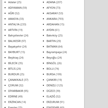
Adalar
(25)
ADANA
(207)
ADIYAMAN
(59)
AFYON
(73)
AĞRI
(52)
AKSARAY
(53)
AMASYA
(33)
ANKARA
(793)
ANTALYA
(233)
ARDAHAN
(15)
ARTVİN
(19)
AYDIN
(61)
Bahçelievler
(24)
Bakırköy
(25)
BALIKESİR
(97)
BARTIN
(29)
Başakşehir
(24)
BATMAN
(64)
BAYBURT
(15)
Bayrampaşa
(24)
Beşiktaş
(24)
Beyoğlu
(24)
BİLECİK
(35)
BİNGÖL
(26)
BİTLİS
(29)
BOLU
(74)
BURDUR
(25)
BURSA
(199)
ÇANAKKALE
(37)
ÇANKIRI
(19)
ÇORUM
(32)
DENİZLİ
(125)
DİYARBAKIR
(95)
DÜZCE
(39)
EDİRNE
(49)
ELAZIĞ
(52)
ERZİNCAN
(14)
ERZURUM
(91)
Esenler
(25)
ESKİŞEHİR
(60)