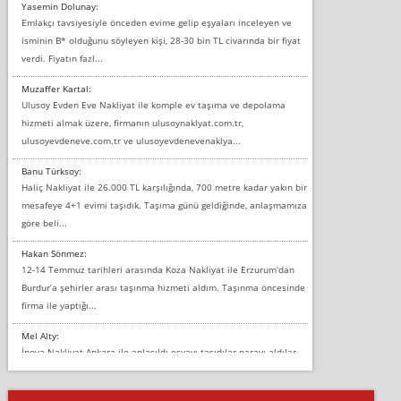
Yasemin Dolunay:
Emlakçı tavsiyesiyle önceden evime gelip eşyaları inceleyen ve
isminin B* olduğunu söyleyen kişi, 28-30 bin TL civarında bir fiyat
verdi. Fiyatın fazl...
Muzaffer Kartal:
Ulusoy Evden Eve Nakliyat ile komple ev taşıma ve depolama
hizmeti almak üzere, firmanın ulusoynaklyat.com.tr,
ulusoyevdeneve.com.tr ve ulusoyevdenevenaklya...
Banu Türksoy:
Haliç Nakliyat ile 26.000 TL karşılığında, 700 metre kadar yakın bir
mesafeye 4+1 evimi taşıdık. Taşıma günü geldiğinde, anlaşmamıza
göre beli...
Hakan Sönmez:
12-14 Temmuz tarihleri arasında Koza Nakliyat ile Erzurum’dan
Burdur’a şehirler arası taşınma hizmeti aldım. Taşınma öncesinde
firma ile yaptığı...
Mel Alty:
İnova Nakliyat Ankara ile anlaşıldı eşyayı taşıdılar parayı aldılar.
Salon duvarına bir baktım birisi boydan alüminyum renkli bantı
yapıştırm...