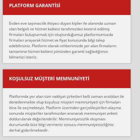
PLATFORM GARANTİSİ
Murat:
Merhaba, bu firmayı bir arkadaş tavsiyesi üzerine tercih ettim,
hiçbir sıkıntı yaşanmayacağını ve kendilerinin çok titiz
Evden eve taşımacılık ihtiyacı duyan kişiler ile alanında uzman
çalıştıklarını, müş...
olan belgeli ve hizmet kalitesi tarafımızdan kontrol edilmiş
firmaları buluşturmak için oluşturduğumuz platformumuzda
Ahmet:
firmaları arayarak hizmet ve fiyat konusunda bilgi talep
Lüleburgaz güngünes evden eve naklyat eşyalarımı taşımak için
edebilirsiniz. Platform olarak rehberimizde yer alan firmaların
anlaştık sabah eve geldiklerinde de eşyalarımı düzgün şekilde
tamamına hizmet kalitesi yönünden garanti sağladığımızı
sarcaz demelerine r...
bilmenizi isteriz.
mehmet güldü:
Ankara ALİCANLAR NAKLİYAT Tutarsız ve ticari ahlak problemleri
var verdikleri fiyat teklifini arttırdılar. Sonrasında taşıma gününde
KOŞULSUZ MÜŞTERI MEMNUNIYETI
oldukça tutarsı...
Erol:
Platformda yer alan tüm nakliyat şirketleri belli zaman aralıkları ile
Ankara Alicanlar naklyat tel 5465524025. 2600 TL'ye ankaradan
denetlenmekte olup koşulsuz müşteri memnuniyeti için firmaları
Konya ya Alicanlar naklyat la anlaştık bu şahıs evin taşınacağı gün
itina ile seçmekteyiz. Platform üzerinden gerçekleştirilen alaşma
fiyatın mazoto gele...
sonunda müşteriler tarafımızdan aranarak memnuniyet anketi
doldurularak değerlendirilir. Memnuniyetsizlik oluşması
Fatih kokmese:
durumunda bize bilgi vermeniz sonucu memnuniyetsizliğiniz
Diyarbakır dan eşyamı getirtmek için anlaştım sözleşme yaptım.
derhal giderilmektedir.
Son anda fiyat artırdılar.. mecburiyetten tasittim.. bu kişiler ağrılı
Ankara merk...