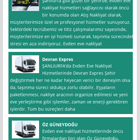
Şanlıurfa gibi güzel bir şehirde, evden eve
nakliyat hizmetleri sağlayıcısı olarak öncü
bir konumda olan Atış Nakliyat olarak,
müşterilerimize özel ve profesyonel hizmetler sunuyoruz.
Sektördeki tecrübemiz ve titiz çalışmalarımız sayesinde,
müşterilerimize en iyi hizmeti sunarak, taşınma sürecindeki
stresi en aza indiriyoruz. Evden eve nakliyat
Devran Expres
ŞANLIURFA’da Evden Eve Nakliyat
Hizmetlerinde Devran Expres Şehir
değiştirmek her ne kadar heyecan verici bir deneyim olsa
da, taşınma süreci oldukça zorlu olabilir. Eşyaların
paketlenmesi, nakliye aracının organize edilmesi ve yeni
eve yerleştirme gibi işlemler, zaman ve enerji gerektiren
işlerdir. Tüm bu süreçleri daha
ÖZ GÜNEYDOĞU
Evden eve nakliyat hizmetlerinde öncü
firmalardan biri olan Öz Güneydoğu,