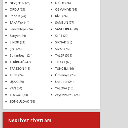
NEVŞEHİR
(28)
NİĞDE
(26)
ORDU
(35)
OSMANİYE
(24)
Pendik
(24)
RİZE
(24)
SAKARYA
(44)
SAMSUN
(77)
Sancaktepe
(24)
ŞANLIURFA
(70)
Sarıyer
(24)
SİİRT
(20)
SİNOP
(21)
ŞIRNAK
(25)
Şişli
(24)
SİVAS
(76)
Sultanbeyli
(24)
TALEP
(589)
TEKİRDAĞ
(47)
TOKAT
(48)
TRABZON
(45)
TUNCELİ
(16)
Tuzla
(24)
Ümraniye
(25)
UŞAK
(29)
Üsküdar
(24)
VAN
(54)
YALOVA
(16)
YOZGAT
(34)
Zeytinburnu
(24)
ZONGULDAK
(28)
NAKLIYAT FIYATLARI