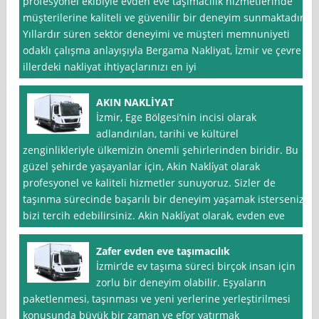
profesyonel ekibiyle evden eve taşımacılık hizmetlerinde
müşterilerine kaliteli ve güvenilir bir deneyim sunmaktadır.
Yıllardır süren sektör deneyimi ve müşteri memnuniyeti
odaklı çalışma anlayışıyla Bergama Nakliyat, İzmir ve çevre
illerdeki nakliyat ihtiyaçlarınızı en iyi
AKIN NAKLİYAT
İzmir, Ege Bölgesi’nin incisi olarak
adlandırılan, tarihi ve kültürel
zenginlikleriyle ülkemizin önemli şehirlerinden biridir. Bu
güzel şehirde yaşayanlar için, Akin Nakli̇yat olarak
profesyonel ve kaliteli hizmetler sunuyoruz. Sizler de
taşınma sürecinde başarılı bir deneyim yaşamak isterseniz,
bizi tercih edebilirsiniz. Akin Nakli̇yat olarak, evden eve
Zafer evden eve taşımacılık
İzmir‘de ev taşıma süreci birçok insan için
zorlu bir deneyim olabilir. Eşyaların
paketlenmesi, taşınması ve yeni yerlerine yerleştirilmesi
konusunda büyük bir zaman ve efor yatırmak