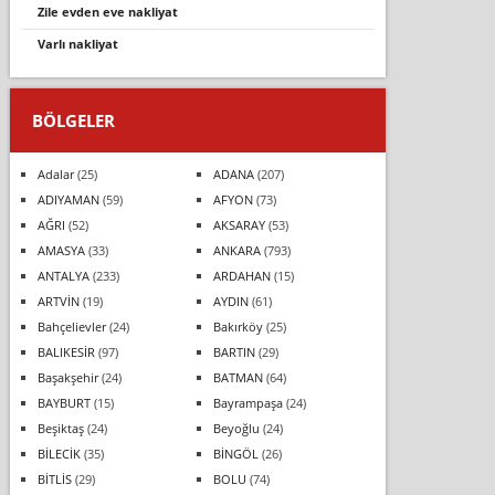
zile evden eve nakliyat
varlı nakliyat
BÖLGELER
Adalar
(25)
ADANA
(207)
ADIYAMAN
(59)
AFYON
(73)
AĞRI
(52)
AKSARAY
(53)
AMASYA
(33)
ANKARA
(793)
ANTALYA
(233)
ARDAHAN
(15)
ARTVİN
(19)
AYDIN
(61)
Bahçelievler
(24)
Bakırköy
(25)
BALIKESİR
(97)
BARTIN
(29)
Başakşehir
(24)
BATMAN
(64)
BAYBURT
(15)
Bayrampaşa
(24)
Beşiktaş
(24)
Beyoğlu
(24)
BİLECİK
(35)
BİNGÖL
(26)
BİTLİS
(29)
BOLU
(74)