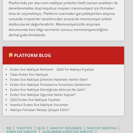
Platformda yer alan tüm nakliyat şirketleri belli zaman aralıkları ile
Ankara Alicanlar naklyat tel 5465524025. 2600 TL'ye ankaradan
denetlenmekte olup koşulsuz müşteri memnuniyeti için firmaları
Konya ya Alicanlar naklyat la anlaştık bu şahıs evin taşınacağı gün
itina ile seçmekteyiz. Platform üzerinden gerçekleştirilen alaşma
fiyatın mazoto gele...
sonunda müşteriler tarafımızdan aranarak memnuniyet anketi
doldurularak değerlendirilir. Memnuniyetsizlik oluşması
Fatih kokmese:
durumunda bize bilgi vermeniz sonucu memnuniyetsizliğiniz
Diyarbakır dan eşyamı getirtmek için anlaştım sözleşme yaptım.
derhal giderilmektedir.
Son anda fiyat artırdılar.. mecburiyetten tasittim.. bu kişiler ağrılı
Ankara merk...
Ali:
PLATFORM BLOG
İzmir de evim naklyat diye bir firmaya ev taşıttık, çok pişman
olduk. Asansörlü dediler sonra uraya asansör kurulmaz dediler
Evden Eve Nakliyat Rehberi
2024 Yılı Nakliye Fiyatları
fark istediler. ortada asa...
Talas Evden Eve Nakliyat
Evden Eve Nakliyat Şirketleri Nelerden Nefret Eder?
Nimet:
Evden Eve Nakliyat Firmalarına Sorulması Gerekenler
Ben 2021 Ağustos ilk haftası Evimi taşıdım yani İstanbul'un bir
Evden Eve Nakliyat Dendiğinde Aklınıza Ne Gelir?
Mahallesi'nden bir başka Mahallesi'ne yani Ümraniye bölgesinde
Evden Eve Nakliyat Sigortası Neleri Kapsar?
oturuyorum önceleri ara...
2020 Evden Eve Nakliyat Fiyatları
İstanbul Evden Eve Nakliyat Yorumları
Nimet Köse:
Nakliye Firmaları Nereye Şikayet Edilir?
Merhaba ben 2021 Ağustos ilk haftası evimi Ümraniye'den Çok
yakın bir bölgeye taşıdım yeni Ümraniye'nin Mahallesi'ne
Hancıoğlu naklyatla taşındım...
RSS
TEKLİF İSTE
BLOG
NAKLİYAT SÖZLEŞMESİ
NAKLİYAT SİGORTASI
EVDEN EVE NAKLİYAT
ULUSLARARASI EVDEN EVE NAKLİYAT