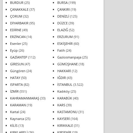
BURDUR
(25)
BURSA
(199)
ÇANAKKALE
(37)
ÇANKIRI
(19)
ÇORUM
(32)
DENİZLİ
(125)
DİYARBAKIR
(95)
DÜZCE
(39)
EDİRNE
(49)
ELAZIĞ
(52)
ERZİNCAN
(14)
ERZURUM
(91)
Esenler
(25)
ESKİŞEHİR
(60)
Eyüp
(26)
Fatih
(24)
GAZİANTEP
(112)
Gaziosmanpaşa
(25)
GİRESUN
(47)
GÜMÜŞHANE
(18)
Güngören
(24)
HAKKARİ
(12)
HATAY
(50)
IĞDIR
(43)
ISPARTA
(82)
İSTANBUL
(3.522)
İZMİR
(551)
Kadıköy
(25)
KAHRAMANMARAŞ
(33)
KARABÜK
(40)
KARAMAN
(19)
KARS
(39)
Kartal
(24)
KASTAMONU
(31)
Kaynarca
(25)
KAYSERİ
(164)
KİLİS
(13)
KIRIKKALE
(31)
KIRKLARELİ
(36)
KIRŞEHİR
(19)