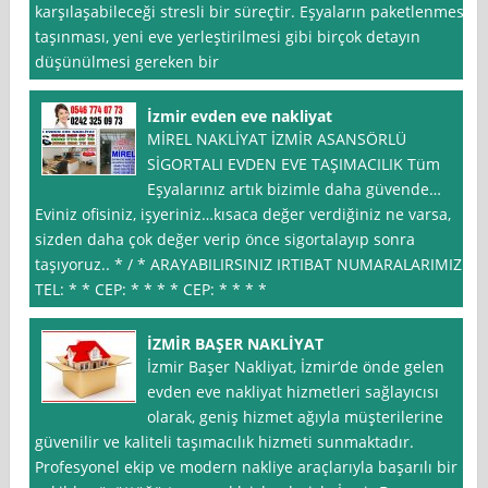
karşılaşabileceği stresli bir süreçtir. Eşyaların paketlenmesi,
taşınması, yeni eve yerleştirilmesi gibi birçok detayın
düşünülmesi gereken bir
İzmir evden eve nakliyat
MİREL NAKLİYAT İZMİR ASANSÖRLÜ
SİGORTALI EVDEN EVE TAŞIMACILIK Tüm
Eşyalarınız artık bizimle daha güvende…
Eviniz ofisiniz, işyeriniz…kısaca değer verdiğiniz ne varsa,
sizden daha çok değer verip önce sigortalayıp sonra
taşıyoruz.. * / * ARAYABILIRSINIZ IRTIBAT NUMARALARIMIZ
TEL: * * CEP: * * * * CEP: * * * *
İZMİR BAŞER NAKLİYAT
İzmir Başer Nakliyat, İzmir’de önde gelen
evden eve nakliyat hizmetleri sağlayıcısı
olarak, geniş hizmet ağıyla müşterilerine
güvenilir ve kaliteli taşımacılık hizmeti sunmaktadır.
Profesyonel ekip ve modern nakliye araçlarıyla başarılı bir