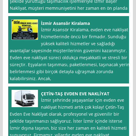
şekilde yürüttüğü taşımacılık işlemleriyle İzmir Başer
Nakliyat, müşteri memnuniyetini her zaman en ön planda
İzmir Asansör Kiralama
İzmir Asansör Kiralama, evden eve nakliyat
hizmetlerinde öncü bir firmadır. Sunduğu
yüksek kaliteli hizmetler ve sağladığı
avantajlar sayesinde müşterilerinin güvenini kazanmıştır.
Evden eve nakliyat süreci oldukça meşakkatli ve stresli bir
süreçtir. Eşyaların taşınması, paketlenmesi, taşınacak yerin
belirlenmesi gibi birçok detayla uğraşmak zorunda
kalabilirsiniz. Ancak,
ÇETİN-TAŞ EVDEN EVE NAKLİYAT
İzmir şehrinde yaşayanlar için evden eve
nakliyat hizmeti artık çok kolay! Çeti̇n-Taş
Evden Eve Nakli̇yat olarak, profesyonel ve güvenilir bir
şekilde taşınmanızı sağlıyoruz. İster İzmir içinde isterse
İzmir dışına taşının, biz size her zaman en kaliteli hizmeti
sunuyoruz. Firmamız, yıllardır evden eve nakliyat