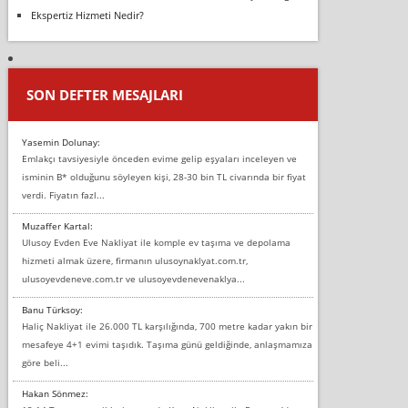
Ekspertiz Hizmeti Nedir?
SON DEFTER MESAJLARI
Yasemin Dolunay:
Emlakçı tavsiyesiyle önceden evime gelip eşyaları inceleyen ve
isminin B* olduğunu söyleyen kişi, 28-30 bin TL civarında bir fiyat
verdi. Fiyatın fazl...
Muzaffer Kartal:
Ulusoy Evden Eve Nakliyat ile komple ev taşıma ve depolama
hizmeti almak üzere, firmanın ulusoynaklyat.com.tr,
ulusoyevdeneve.com.tr ve ulusoyevdenevenaklya...
Banu Türksoy:
Haliç Nakliyat ile 26.000 TL karşılığında, 700 metre kadar yakın bir
mesafeye 4+1 evimi taşıdık. Taşıma günü geldiğinde, anlaşmamıza
göre beli...
Hakan Sönmez: