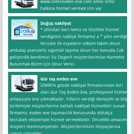
www.izmirevden-eve.com sitesi izmir
halkina hizmet vermek icin var
Doğuş nakliyat
* yilindan beri temiz ve titizlikle hizmet
verdigimiz nakliye firmamız a * yılın verdiği
tercube ile esyalarin söküm takım olsun
ambalaj asansörlü sigortali taşıma olsun her konuda Cok
geliştirdik kendimizi Siz Degerli müşterilerimize Hizmette
Bulunmak Bizim Için Onur Verici.
Gür taş evden eve
İZMİR’in gözde nakliyat firmalarından biri
olan Gür Taş Evden Eve, profesyonel hizmet
anlayışıyla öne çıkmaktadır. Yılların verdiği deneyim ve bilgi
birikimiyle müşterilerine kaliteli nakliyat hizmetleri sunan
firmamız, evden eve taşımacılık konusunda oldukça
tecrübeli ekipleriyle hizmet vermektedir. Öncelikli amacımız
müşteri memnuniyetidir. Müşterilerimizin ihtiyaçlarına
uygun çözümler