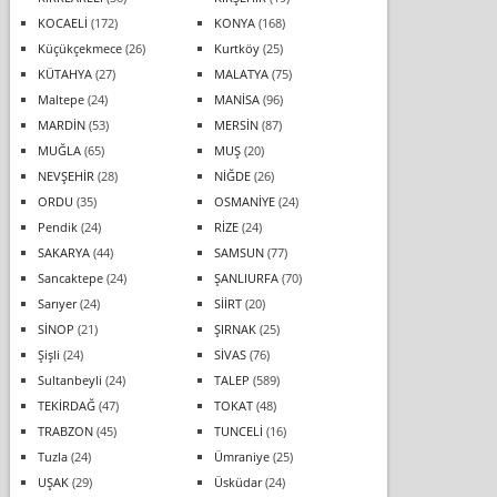
KOCAELİ
(172)
KONYA
(168)
Küçükçekmece
(26)
Kurtköy
(25)
KÜTAHYA
(27)
MALATYA
(75)
Maltepe
(24)
MANİSA
(96)
MARDİN
(53)
MERSİN
(87)
MUĞLA
(65)
MUŞ
(20)
NEVŞEHİR
(28)
NİĞDE
(26)
ORDU
(35)
OSMANİYE
(24)
Pendik
(24)
RİZE
(24)
SAKARYA
(44)
SAMSUN
(77)
Sancaktepe
(24)
ŞANLIURFA
(70)
Sarıyer
(24)
SİİRT
(20)
SİNOP
(21)
ŞIRNAK
(25)
Şişli
(24)
SİVAS
(76)
Sultanbeyli
(24)
TALEP
(589)
TEKİRDAĞ
(47)
TOKAT
(48)
TRABZON
(45)
TUNCELİ
(16)
Tuzla
(24)
Ümraniye
(25)
UŞAK
(29)
Üsküdar
(24)