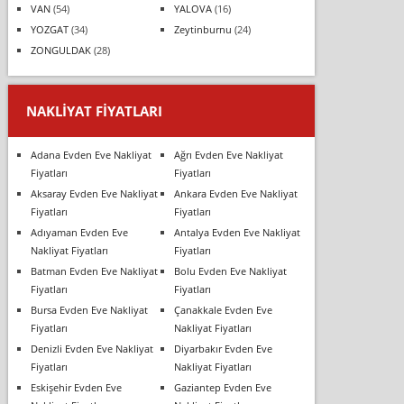
VAN
(54)
YALOVA
(16)
YOZGAT
(34)
Zeytinburnu
(24)
ZONGULDAK
(28)
NAKLIYAT FIYATLARI
Adana Evden Eve Nakliyat
Ağrı Evden Eve Nakliyat
Fiyatları
Fiyatları
Aksaray Evden Eve Nakliyat
Ankara Evden Eve Nakliyat
Fiyatları
Fiyatları
Adıyaman Evden Eve
Antalya Evden Eve Nakliyat
Nakliyat Fiyatları
Fiyatları
Batman Evden Eve Nakliyat
Bolu Evden Eve Nakliyat
Fiyatları
Fiyatları
Bursa Evden Eve Nakliyat
Çanakkale Evden Eve
Fiyatları
Nakliyat Fiyatları
Denizli Evden Eve Nakliyat
Diyarbakır Evden Eve
Fiyatları
Nakliyat Fiyatları
Eskişehir Evden Eve
Gaziantep Evden Eve