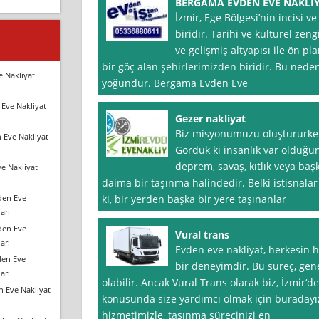
BERGAMA EVDEN EVE NAKLİ
İzmir, Ege Bölgesi’nin incisi 
biridir. Tarihi ve kültürel zen
ve gelişmiş altyapısı ile ön p
bir göç alan şehirlerimizden biridir. Bu neden
e Nakliyat
yoğundur. Bergama Evden Eve
Eve Nakliyat
Gezer nakliyat
Biz misyonumuzu oluştururken
 Eve Nakliyat
Gördük ki insanlık var olduğund
deprem, savaş, kıtlık veya ba
e Nakliyat
daima bir taşınma halindedir. Belki istisnalar
den Eve
ki, bir yerden başka bir yere taşınanlar
arı
den Eve
Vural trans
arı
Evden eve nakliyat, herkesin h
den Eve
bir deneyimdir. Bu süreç, gene
arı
olabilir. Ancak Vural Trans olarak biz, İzmir‘d
n Eve Nakliyat
konusunda size yardımcı olmak için buradayız
hizmetimizle, taşınma sürecinizi en