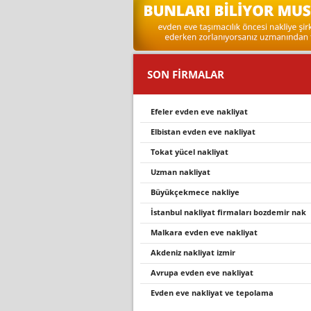
SON FİRMALAR
efeler evden eve nakliyat
elbi̇stan evden eve nakli̇yat
tokat yücel nakliyat
uzman nakliyat
büyükçekmece nakliye
i̇stanbul nakli̇yat fi̇rmalari bozdemi̇r nak
malkara evden eve nakli̇yat
akdeniz nakliyat izmir
avrupa evden eve nakli̇yat
evden eve nakliyat ve tepolama