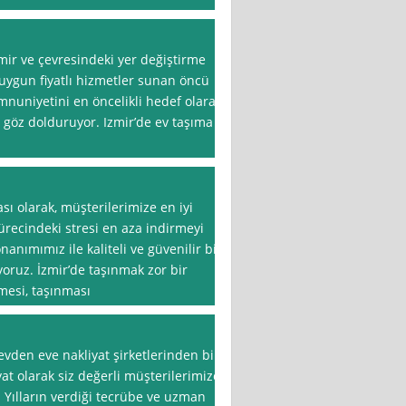
mir ve çevresindeki yer değiştirme
e uygun fiyatlı hizmetler sunan öncü
mnuniyetini en öncelikli hedef olarak
la göz dolduruyor. Izmir’de ev taşıma
sı olarak, müşterilerimize en iyi
recindeki stresi en aza indirmeyi
ımımız ile kaliteli ve güvenilir bir
ruz. İzmir’de taşınmak zor bir
nmesi, taşınması
evden eve nakliyat şirketlerinden biri
at olarak siz değerli müşterilerimize
Yılların verdiği tecrübe ve uzman