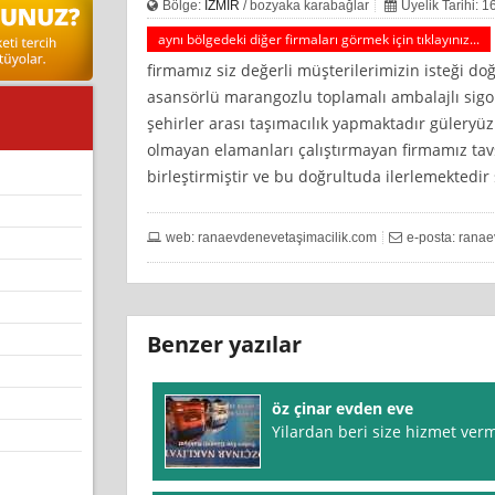
Bölge:
İZMİR
/ bozyaka karabağlar
Üyelik Tarihi: 
aynı bölgedeki diğer firmaları görmek için tıklayınız...
firmamız siz değerli müşterilerimizin isteği d
asansörlü marangozlu toplamalı ambalajlı sigort
şehirler arası taşımacılık yapmaktadır güleryü
olmayan elamanları çalıştırmayan firmamız tavsi
birleştirmiştir ve bu doğrultuda ilerlemektedir 
web: ranaevdenevetaşimacilik.com
e-posta:
rana
Benzer yazılar
öz çinar evden eve
Yilardan beri size hizmet ver