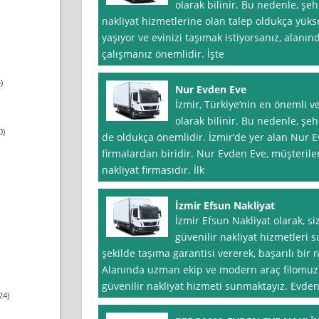
olarak bilinir. Bu nedenle, şeh
nakliyat hizmetlerine olan talep oldukça yükse
yaşıyor ve evinizi taşımak istiyorsanız, alanın
çalışmanız önemlidir. İşte
)
Nur Evden Eve
İzmir, Türkiye’nin en önemli ve
olarak bilinir. Bu nedenle, şe
0)
de oldukça önemlidir. İzmir’de yer alan Nur 
firmalardan biridir. Nur Evden Eve, müşterile
nakliyat firmasıdır. İlk
İzmir Efsun Nakliyat
İzmir Efsun Nakliyat olarak, si
güvenilir nakliyat hizmetleri 
şekilde taşıma garantisi vererek, başarılı bir 
Alanında uzman ekip ve modern araç filomuzla
güvenilir nakliyat hizmeti sunmaktayız. Evde
24)