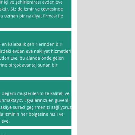
ir içi ve şehirlerarası evden eve
ktir. Siz de İzmir ve çevresinde
da uzman bir nakliyat firması ile
 en kalabalık şehirlerinden biri
hirdeki evden eve nakliyat hizmetleri
Evden Eve, bu alanda önde gelen
rine birçok avantaj sunan bir
z değerli müşterilerimize kaliteli ve
sunmaktayız. Eşyalarınızı en güvenli
nakliye süreci geçirmenizi sağlıyoruz.
 İzmir’in her bölgesine hızlı ve
n eve