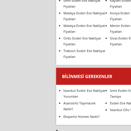
İzmir Evden Eve Nakliyat
Kayseri Evden
Fiyatları
Fiyatları
Malatya Evden Eve Nakliyat
Konya Evden 
Fiyatları
Fiyatları
Malatya Evden Eve Nakliyat
Mersin Evden 
Fiyatları
Fiyatları
Ordu Evden Eve Nakliyat
Sivas Evden E
Fiyatları
Fiyatları
Trabzon Evden Eve Nakliyat
Fiyatları
BILINMESI GEREKENLER
İstanbul Evden Eve Nakliyat
İzmir Evden E
Yorumları
Tavsiye
Asansörlü Taşımacılık
Evden Eve Nak
Nedir?
İstanbul Ofis 
Ekspertiz Hizmeti Nedir?