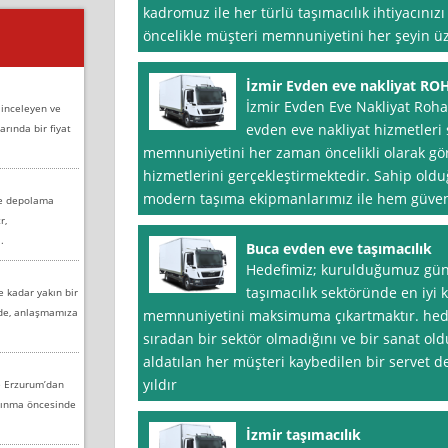
kadromuz ile her türlü taşımacılık ihtiyacınız
öncelikle müşteri memnuniyetini her şeyin ü
İzmir Evden eve nakliyat R
İzmir Evden Eve Nakliyat Rohat
 inceleyen ve
evden eve nakliyat hizmetleri
arında bir fiyat
memnuniyetini her zaman öncelikli olarak g
hizmetlerini gerçekleştirmektedir. Sahip old
modern taşıma ekipmanlarımız ile hem güvenli
ve depolama
r,
.
Buca evden eve taşımacılık
Hedefimiz; kurulduğumuz gün
taşımacılık sektöründe en iyi 
e kadar yakın bir
nde, anlaşmamıza
memnuniyetini maksimuma çıkartmaktır. hede
sıradan bir sektör olmadığını ve bir sanat ol
aldatılan her müşteri kaybedilen bir servet dem
yıldır
e Erzurum’dan
aşınma öncesinde
İzmir taşımacılık