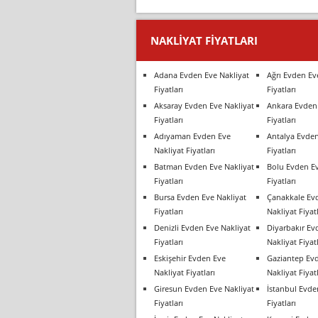
NAKLIYAT FIYATLARI
Adana Evden Eve Nakliyat
Ağrı Evden Ev
Fiyatları
Fiyatları
Aksaray Evden Eve Nakliyat
Ankara Evden 
Fiyatları
Fiyatları
Adıyaman Evden Eve
Antalya Evden
Nakliyat Fiyatları
Fiyatları
Batman Evden Eve Nakliyat
Bolu Evden Ev
Fiyatları
Fiyatları
Bursa Evden Eve Nakliyat
Çanakkale Ev
Fiyatları
Nakliyat Fiyatl
Denizli Evden Eve Nakliyat
Diyarbakır Ev
Fiyatları
Nakliyat Fiyatl
Eskişehir Evden Eve
Gaziantep Ev
Nakliyat Fiyatları
Nakliyat Fiyatl
Giresun Evden Eve Nakliyat
İstanbul Evde
Fiyatları
Fiyatları