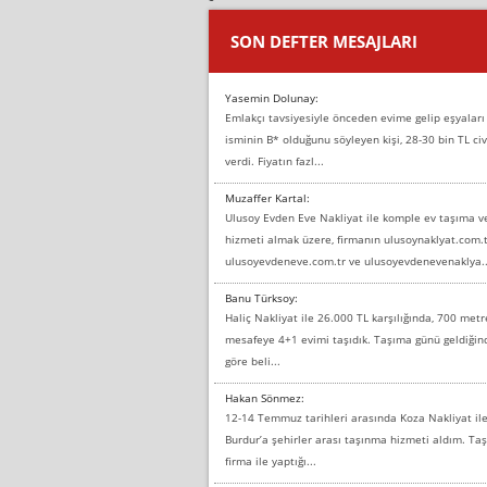
SON DEFTER MESAJLARI
Yasemin Dolunay:
Emlakçı tavsiyesiyle önceden evime gelip eşyaları
isminin B* olduğunu söyleyen kişi, 28-30 bin TL civ
verdi. Fiyatın fazl...
Muzaffer Kartal:
Ulusoy Evden Eve Nakliyat ile komple ev taşıma 
hizmeti almak üzere, firmanın ulusoynaklyat.com.t
ulusoyevdeneve.com.tr ve ulusoyevdenevenaklya..
Banu Türksoy:
Haliç Nakliyat ile 26.000 TL karşılığında, 700 metr
mesafeye 4+1 evimi taşıdık. Taşıma günü geldiği
göre beli...
Hakan Sönmez:
12-14 Temmuz tarihleri arasında Koza Nakliyat il
Burdur’a şehirler arası taşınma hizmeti aldım. T
firma ile yaptığı...