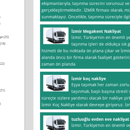
ekipmanlarıyla, taşınma sürecini sorunsuz ve 
gerçekleştirmektedir. İZMİR firması olarak, mü
sunmaktayız. Öncelikle, taşınma süreciyle ilgil
)
)
İzmir Megakent Nakliyat
şa
(25)
İzmir, Türkiye’nin en önemli ş
(18)
taşınma işleri de oldukça sık 
hizmeti de bu noktada ön plana çıkar ve İzmi
alanda öncü bir firma olarak faaliyet gösteri
22)
zaman ön planda
İzmir koç nakliye
Eşya taşımak her zaman zorlu 
(31)
taşınmak, başlı başına stresli
süreçte sizlere yardımcı olacak bir nakliye şirk
)
İzmir Koç Nakliye olarak devreye giriyoruz. İzm
tuzluoğlu evden eve nakliyat
İzmir, Türkiye’nin en önemli ve