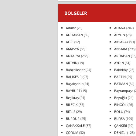
BÖLGELER
Adalar
(25)
ADANA
(207)
ADIYAMAN
(59)
AFYON
(73)
AĞRI
(52)
AKSARAY
(53)
AMASYA
(33)
ANKARA
(793)
ANTALYA
(233)
ARDAHAN
(15
ARTVİN
(19)
AYDIN
(61)
Bahçelievler
(24)
Bakırköy
(25)
BALIKESİR
(97)
BARTIN
(29)
Başakşehir
(24)
BATMAN
(64)
BAYBURT
(15)
Bayrampaşa
(
Beşiktaş
(24)
Beyoğlu
(24)
BİLECİK
(35)
BİNGÖL
(26)
BİTLİS
(29)
BOLU
(74)
BURDUR
(25)
BURSA
(199)
ÇANAKKALE
(37)
ÇANKIRI
(19)
ÇORUM
(32)
DENİZLİ
(125)