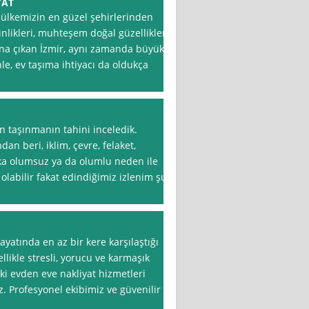
YAT
ve ülkemizin en güzel şehirlerinden
ginlikleri, muhteşem doğal güzellikleri
lana çıkan İzmir, aynı zamanda büyük
le, ev taşıma ihtiyacı da oldukça
 taşınmanın tahini inceledik.
an beri, iklim, çevre, felaket,
şka olumsuz ya da olumlu neden ile
 olabilir fakat edindiğimiz izlenim şu
ayatında en az bir kere karşılaştığı
llikle stresli, yorucu ve karmaşık
eki evden eve nakliyat hizmetleri
. Profesyonel ekibimiz ve güvenilir