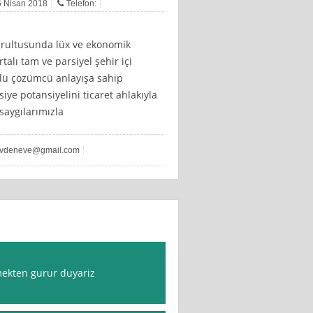
16 Nisan 2018
Telefon:
oğrultusunda lüx ve ekonomik
alı tam ve parsiyel şehir içi
zlü çözümcü anlayışa sahip
ye potansiyelini ticaret ahlakıyla
saygılarımızla
evdeneve@gmail.com
mekten gurur duyariz