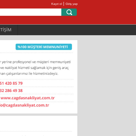
|
Kayıt ol
Giriş yap
ETİŞİM