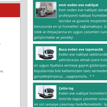
emir evden eve nakliyat
Emir evden eve nakliyat olarak,
profesyonel nakliyat hizmetler
tecrübe ve güvenle müşteriler
konusunda en iyi hizmetleri sağlamaktayız. İz
istek ve ihtiyaçlarına en uygun çözümleri sun
geliştirmekte ve yenilikçi
)
Buca evden eve taşımacılık
Evden eve nakliyat sektöründe 
şehirlerarası olmak üzere hizm
en uygun fiyatlara vermeye gayret gösteriyo
koşullarında bile kalitemizden taviz vermede
24)
gerçekleştiriyoruz….saygılaımızla.. * *
Çetin-taş
Evden eve nakliyat hizmetlerin
İzmir‘de özgün çözümler suna
en üst seviyeye çıkarmayı hedeflemektedir. 