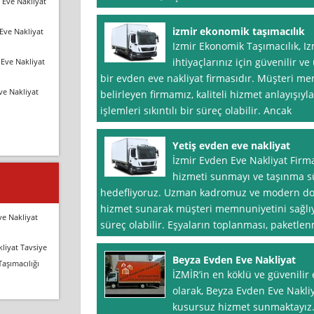
 Eve Nakliyat
izmir ekonomik taşımacılık
Eve Nakliyat
Izmir Ekonomik Taşımacılık, Iz
ihtiyaçlarınız için güvenilir v
Eve Nakliyat
bir evden eve nakliyat firmasıdır. Müşteri me
ve Nakliyat
belirleyen firmamız, kaliteli hizmet anlayışıy
işlemleri sıkıntılı bir süreç olabilir. Ancak
Yetiş evden eve nakliyat
İzmir Evden Eve Nakliyat Firma
hizmeti sunmayı ve taşınma sü
hedefliyoruz. Uzman kadromuz ve modern donan
hizmet sunarak müşteri memnuniyetini sağlıyo
ve Nakliyat
süreç olabilir. Eşyaların toplanması, paketle
liyat Tavsiye
Beyza Evden Eve Nakliyat
Taşımacılığı
İZMİR’in en köklü ve güvenilir 
olarak, Beyza Evden Eve Nakliy
kusursuz hizmet sunmaktayız. 