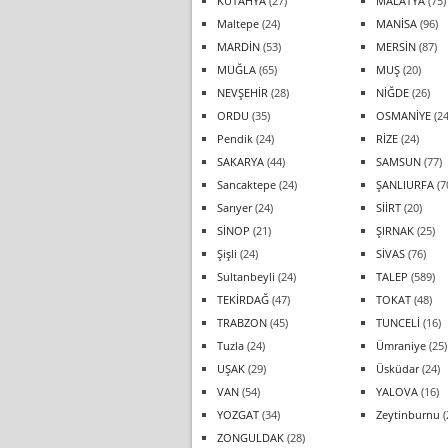
KÜTAHYA
(27)
MALATYA
(75)
Maltepe
(24)
MANİSA
(96)
MARDİN
(53)
MERSİN
(87)
MUĞLA
(65)
MUŞ
(20)
NEVŞEHİR
(28)
NİĞDE
(26)
ORDU
(35)
OSMANİYE
(24
Pendik
(24)
RİZE
(24)
SAKARYA
(44)
SAMSUN
(77)
Sancaktepe
(24)
ŞANLIURFA
(7
Sarıyer
(24)
SİİRT
(20)
SİNOP
(21)
ŞIRNAK
(25)
Şişli
(24)
SİVAS
(76)
Sultanbeyli
(24)
TALEP
(589)
TEKİRDAĞ
(47)
TOKAT
(48)
TRABZON
(45)
TUNCELİ
(16)
Tuzla
(24)
Ümraniye
(25)
UŞAK
(29)
Üsküdar
(24)
VAN
(54)
YALOVA
(16)
YOZGAT
(34)
Zeytinburnu
(
ZONGULDAK
(28)