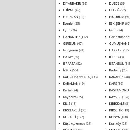
DİYARBAKIR
(95)
DÜZCE
(39)
EDİRNE
(49)
ELAZIĞ
(52)
ERZİNCAN
(14)
ERZURUM
(91
Esenler
(25)
ESKİŞEHİR
(60
Eyüp
(26)
Fatih
(24)
GAZİANTEP
(112)
Gaziosmanpa
GİRESUN
(47)
GÜMÜŞHANE
Güngören
(24)
HAKKARİ
(12)
HATAY
(50)
IĞDIR
(43)
ISPARTA
(82)
İSTANBUL
(3.5
İZMİR
(551)
Kadıköy
(25)
KAHRAMANMARAŞ
(33)
KARABÜK
(40)
KARAMAN
(19)
KARS
(39)
Kartal
(24)
KASTAMONU
Kaynarca
(25)
KAYSERİ
(164)
KİLİS
(13)
KIRIKKALE
(31
KIRKLARELİ
(36)
KIRŞEHİR
(19)
KOCAELİ
(172)
KONYA
(168)
Küçükçekmece
(26)
Kurtköy
(25)