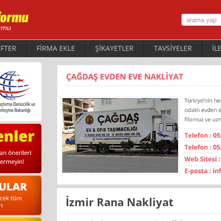
FTER
FİRMA EKLE
ŞİKAYETLER
TAVSİYELER
İL
İzmir Rana Nakliyat