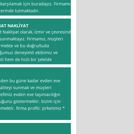
ı karşılamak için buradayız. Firmamız,
zerinde tutmaktadır.
OHAT NAKLİYAT
 Nakliyat olarak, İzmir ve çevresinde
 sunmaktayız. Firmamız, müşteri
örmekte ve bu doğrultuda
uğumuz deneyimli ekibimiz ve
 hem de hızlı bir şekilde
den bu güne kadar evden eve
kaliteyi sunmak ve müşteri
fimiz evden eve taşımacılığın
duğunu göstermektir. bizim için
ektir. firma profili; şirketimiz *