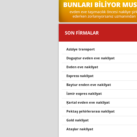
SON FİRMALAR
aziziye transport
doguştur evden eve nakliyat
evden eve nakli̇yat
express nakli̇yat
baytur enden eve nakliyat
i̇zmir expres nakliyat
ķartal evden eve nakli̇yat
pektaş şehirlerarası nakliyat
gold nakliyat
ataşlar nakliyat