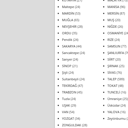
KÜTAHYA
(27)
MALATYA
(75)
Maltepe
(24)
MANİSA
(96)
MARDİN
(53)
MERSİN
(87)
MUĞLA
(65)
MUŞ
(20)
NEVŞEHİR
(28)
NİĞDE
(26)
ORDU
(35)
OSMANİYE
(24
Pendik
(24)
RİZE
(24)
SAKARYA
(44)
SAMSUN
(77)
Sancaktepe
(24)
ŞANLIURFA
(7
Sarıyer
(24)
SİİRT
(20)
SİNOP
(21)
ŞIRNAK
(25)
Şişli
(24)
SİVAS
(76)
Sultanbeyli
(24)
TALEP
(589)
TEKİRDAĞ
(47)
TOKAT
(48)
TRABZON
(45)
TUNCELİ
(16)
Tuzla
(24)
Ümraniye
(25)
UŞAK
(29)
Üsküdar
(24)
VAN
(54)
YALOVA
(16)
YOZGAT
(34)
Zeytinburnu
(
ZONGULDAK
(28)