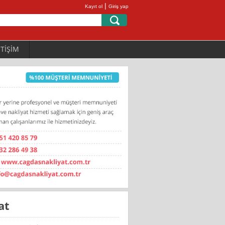
|
Kayıt ol
Giriş yap
ETİŞİM
at