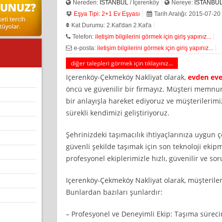
Nereden:
İSTANBUL
/ İçerenköy
Nereye:
İSTANBU
Eşya Tipi: 2+1 Ev Eşyası
Tarih Aralığı: 2015-07-20
Kat Durumu: 2.Kat'dan 2.Kat'a
Telefon:
iletişim bilgilerini görmek için giriş yapınız...
e-posta:
iletişim bilgilerini görmek için giriş yapınız...
diğer talepleri görmek için tıklayınız...
Içerenköy-Çekmeköy Nakliyat olarak,
evden eve
öncü ve güvenilir bir firmayız. Müşteri memnu
bir anlayışla hareket ediyoruz ve müşterilerimi
sürekli kendimizi geliştiriyoruz.
Şehrinizdeki taşımacılık ihtiyaçlarınıza uygun 
güvenli şekilde taşımak için son teknoloji ekip
profesyonel ekiplerimizle hızlı, güvenilir ve so
Içerenköy-Çekmeköy Nakliyat olarak, müşteriler
Bunlardan bazıları şunlardır:
– Profesyonel ve Deneyimli Ekip: Taşıma süreci