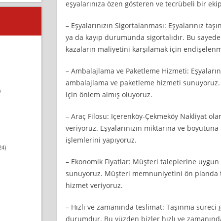
eşyalarınıza özen gösteren ve tecrübeli bir ekip 
– Eşyalarınızın Sigortalanması: Eşyalarınız ta
ya da kayıp durumunda sigortalıdır. Bu sayede
kazaların maliyetini karşılamak için endişelen
– Ambalajlama ve Paketleme Hizmeti: Eşyalarını
ambalajlama ve paketleme hizmeti sunuyoruz. Bö
)
için önlem almış oluyoruz.
– Araç Filosu: Içerenköy-Çekmeköy Nakliyat olar
veriyoruz. Eşyalarınızın miktarına ve boyutuna
işlemlerini yapıyoruz.
24)
– Ekonomik Fiyatlar: Müşteri taleplerine uygun 
sunuyoruz. Müşteri memnuniyetini ön planda tut
hizmet veriyoruz.
– Hızlı ve zamanında teslimat: Taşınma süreci ge
durumdur. Bu yüzden bizler hızlı ve zamanında t