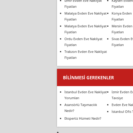
İzmir Evden Eve Nakliyat
Kayseri Evden
Fiyatları
Fiyatları
Malatya Evden Eve Nakliyat
Konya Evden 
Fiyatları
Fiyatları
Malatya Evden Eve Nakliyat
Mersin Evden 
Fiyatları
Fiyatları
Ordu Evden Eve Nakliyat
Sivas Evden E
Fiyatları
Fiyatları
Trabzon Evden Eve Nakliyat
Fiyatları
BILINMESI GEREKENLER
İstanbul Evden Eve Nakliyat
İzmir Evden E
Yorumları
Tavsiye
Asansörlü Taşımacılık
Evden Eve Nak
Nedir?
İstanbul Ofis 
Ekspertiz Hizmeti Nedir?