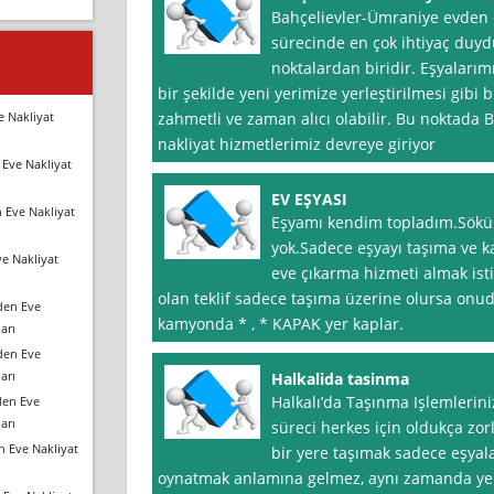
Bahçelievler-Ümraniye evden e
sürecinde en çok ihtiyaç duy
noktalardan biridir. Eşyalarım
bir şekilde yeni yerimize yerleştirilmesi gibi
e Nakliyat
zahmetli ve zaman alıcı olabilir. Bu noktada
nakliyat hizmetlerimiz devreye giriyor
Eve Nakliyat
EV EŞYASI
 Eve Nakliyat
Eşyamı kendim topladım.Sökül
yok.Sadece eşyayı taşıma ve 
e Nakliyat
eve çıkarma hizmeti almak ist
olan teklif sadece taşıma üzerine olursa onu
den Eve
kamyonda * , * KAPAK yer kaplar.
arı
den Eve
arı
Halkalida tasinma
Halkalı’da Taşınma Işlemlerin
den Eve
arı
süreci herkes için oldukça zorl
n Eve Nakliyat
bir yere taşımak sadece eşyalar
oynatmak anlamına gelmez, aynı zamanda yeni