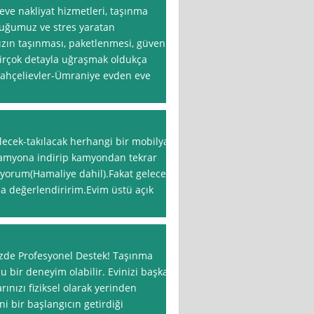
ve nakliyat hizmetleri, taşınma
duğumuz ve stres yaratan
ızın taşınması, paketlenmesi, güvenli
 birçok detayla uğraşmak oldukça
 Bahçelievler-Ümraniye evden eve
ecek-takılacak herhangi bir mobilya
kamyona indirip kamyondan tekrar
iyorum(Hamaliye dahil).Fakat gelecek
da değerlendiririm.Evim üstü açık
izde Profesyonel Destek! Taşınma
u bir deneyim olabilir. Evinizi başka
ınızı fiziksel olarak yerinden
 bir başlangıcın getirdiği