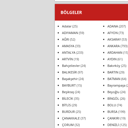
BÖLGELER
Adalar
(25)
ADANA
(207)
ADIYAMAN
(59)
AFYON
(73)
AĞRI
(52)
AKSARAY
(53)
AMASYA
(33)
ANKARA
(793)
ANTALYA
(233)
ARDAHAN
(15
ARTVİN
(19)
AYDIN
(61)
Bahçelievler
(24)
Bakırköy
(25)
BALIKESİR
(97)
BARTIN
(29)
Başakşehir
(24)
BATMAN
(64)
BAYBURT
(15)
Bayrampaşa
(
Beşiktaş
(24)
Beyoğlu
(24)
BİLECİK
(35)
BİNGÖL
(26)
BİTLİS
(29)
BOLU
(74)
BURDUR
(25)
BURSA
(199)
ÇANAKKALE
(37)
ÇANKIRI
(19)
ÇORUM
(32)
DENİZLİ
(125)