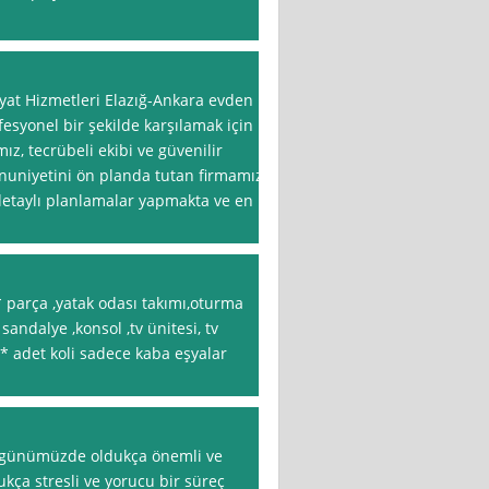
yat Hizmetleri Elazığ-Ankara evden
ofesyonel bir şekilde karşılamak için
ız, tecrübeli ekibi ve güvenilir
nuniyetini ön planda tutan firmamız,
detaylı planlamalar yapmakta ve en
* parça ,yatak odası takımı,oturma
andalye ,konsol ,tv ünitesi, tv
 * adet koli sadece kaba eşyalar
i günümüzde oldukça önemli ve
ukça stresli ve yorucu bir süreç