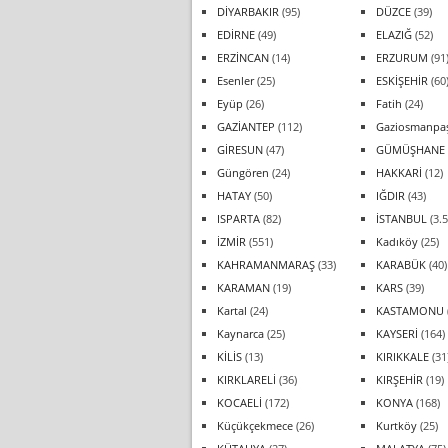
DİYARBAKIR
(95)
DÜZCE
(39)
EDİRNE
(49)
ELAZIĞ
(52)
ERZİNCAN
(14)
ERZURUM
(91
Esenler
(25)
ESKİŞEHİR
(60
Eyüp
(26)
Fatih
(24)
GAZİANTEP
(112)
Gaziosmanpa
GİRESUN
(47)
GÜMÜŞHANE
Güngören
(24)
HAKKARİ
(12)
HATAY
(50)
IĞDIR
(43)
ISPARTA
(82)
İSTANBUL
(3.5
İZMİR
(551)
Kadıköy
(25)
KAHRAMANMARAŞ
(33)
KARABÜK
(40)
KARAMAN
(19)
KARS
(39)
Kartal
(24)
KASTAMONU
Kaynarca
(25)
KAYSERİ
(164)
KİLİS
(13)
KIRIKKALE
(31
KIRKLARELİ
(36)
KIRŞEHİR
(19)
KOCAELİ
(172)
KONYA
(168)
Küçükçekmece
(26)
Kurtköy
(25)