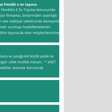
ul Pendik e ev taşıma
l Pendik’e E Ev Taşıma konusunda
nan firmamız, birbirinden avantajlı
den eve nakliyat sektöründe deneyimli
zmeti sunmayı hedeflemektedir.
ik’e taşınacak olan müşterilerimize,
 baza ve yatağı,tek kişilik yatak ve
yorgan ,ufak mutfak masası , * aDET
modüler asansör kurulucak