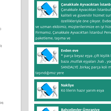
Çanakkale Ayvacıktan İstanb
Çanakkale Ayvacıktan İstanbu
kaliteli ve güvenilir hizmet su
özellikleriyle öne çıkıyor. Ev
ve uzman ekibimiz, müşterilerimize en iyi hi
)
Firmamız, Çanakkale Ayvacık’tan İstanbul Pend
paketleme, taşıma ve
0)
Evden eve
* parça beyaz eşya ,çift kişilik
baza ,mutfak eşyaları ,halı , 
SANDALYE ,birkaç parça koli 
taşındığımız yere
Nakliye
Kö lilerin hazır yarım esya
24)
Bahçelievler-Ümraniye