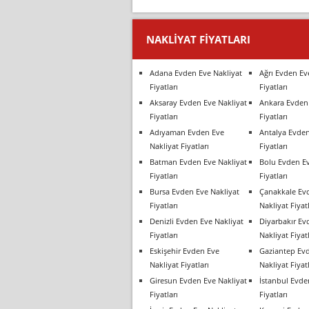
NAKLIYAT FIYATLARI
Adana Evden Eve Nakliyat
Ağrı Evden Ev
Fiyatları
Fiyatları
Aksaray Evden Eve Nakliyat
Ankara Evden 
Fiyatları
Fiyatları
Adıyaman Evden Eve
Antalya Evden
Nakliyat Fiyatları
Fiyatları
Batman Evden Eve Nakliyat
Bolu Evden Ev
Fiyatları
Fiyatları
Bursa Evden Eve Nakliyat
Çanakkale Ev
Fiyatları
Nakliyat Fiyatl
Denizli Evden Eve Nakliyat
Diyarbakır Ev
Fiyatları
Nakliyat Fiyatl
Eskişehir Evden Eve
Gaziantep Ev
Nakliyat Fiyatları
Nakliyat Fiyatl
Giresun Evden Eve Nakliyat
İstanbul Evde
Fiyatları
Fiyatları