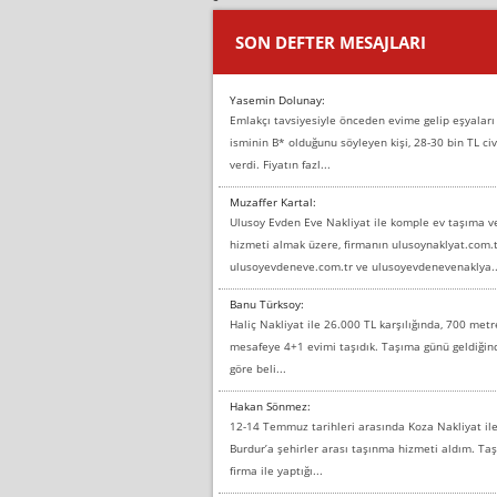
SON DEFTER MESAJLARI
Yasemin Dolunay:
Emlakçı tavsiyesiyle önceden evime gelip eşyaları
isminin B* olduğunu söyleyen kişi, 28-30 bin TL civ
verdi. Fiyatın fazl...
Muzaffer Kartal:
Ulusoy Evden Eve Nakliyat ile komple ev taşıma 
hizmeti almak üzere, firmanın ulusoynaklyat.com.t
ulusoyevdeneve.com.tr ve ulusoyevdenevenaklya..
Banu Türksoy:
Haliç Nakliyat ile 26.000 TL karşılığında, 700 metr
mesafeye 4+1 evimi taşıdık. Taşıma günü geldiği
göre beli...
Hakan Sönmez:
12-14 Temmuz tarihleri arasında Koza Nakliyat il
Burdur’a şehirler arası taşınma hizmeti aldım. T
firma ile yaptığı...