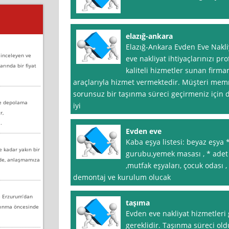
elazığ-ankara
Elazığ-Ankara Evden Eve Nakli
 inceleyen ve
eve nakliyat ihtiyaçlarınızı pr
arında bir fiyat
kaliteli hizmetler sunan firmam
araçlarıyla hizmet vermektedir. Müşteri mem
sorunsuz bir taşınma süreci geçirmeniz için 
ve depolama
iyi
r,
.
Evden eve
Kaba eşya listesi: beyaz eşya 
e kadar yakın bir
gurubu,yemek masası , * adet s
nde, anlaşmamıza
,mutfak eşyaları, çocuk odası ,
demontaj ve kurulum olucak
e Erzurum’dan
taşıma
aşınma öncesinde
Evden eve nakliyat hizmetler
gereklidir. Taşınma süreci old