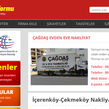
FTER
FİRMA EKLE
ŞİKAYETLER
TAVSİYELER
İL
Içerenköy-Çekmeköy Nakliy