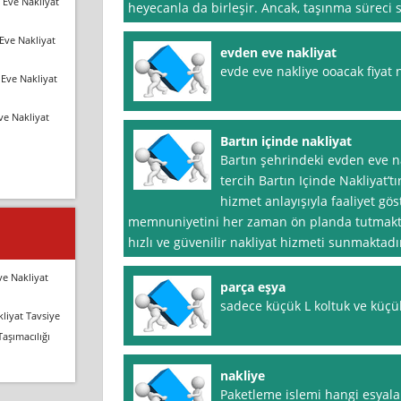
 Eve Nakliyat
heyecanla da birleşir. Ancak, taşınma süreci s
Eve Nakliyat
evden eve nakliyat
evde eve nakliye ooacak fiyat 
Eve Nakliyat
ve Nakliyat
Bartın içinde nakliyat
Bartın şehrindeki evden eve na
tercih Bartın Içinde Nakliyat’tı
hizmet anlayışıyla faaliyet gö
memnuniyetini her zaman ön planda tutmakta
hızlı ve güvenilir nakliyat hizmeti sunmaktadır
ve Nakliyat
parça eşya
sadece küçük L koltuk ve küçük
liyat Tavsiye
Taşımacılığı
nakliye
Paketleme islemi hangi esyala