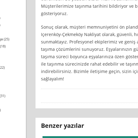
Müşterilerimize taşınma tarihini bildiriyor ve 
gösteriyoruz.
)
)
Sonuç olarak, müşteri memnuniyetini ön planda
Içerenköy-Çekmeköy Nakliyat olarak, güvenli, hı
şa
(25)
sunmaktayız. Profesyonel ekiplerimiz ve geniş 
(18)
taşıma çözümlerini sunuyoruz. Eşyalarınızın gü
taşıma süreci boyunca eşyalarınıza özen göster
ile taşınma sürecinizde rahat edebilir ve taş
22)
indirebilirsiniz. Bizimle iletişime geçin, sizin i
sağlayalım!
(31)
)
Benzer yazılar