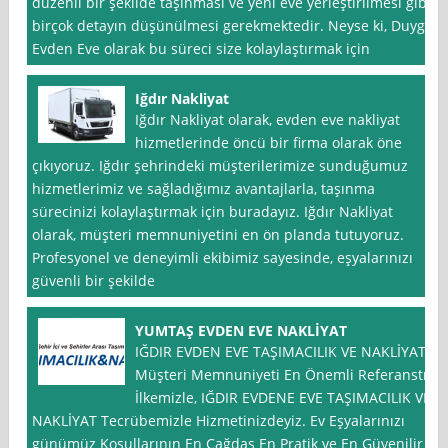
düzenli bir şekilde taşınması ve yeni eve yerleştirilmesi gibi
birçok detayın düşünülmesi gerekmektedir. Neyse ki, Duygu
Evden Eve olarak bu süreci size kolaylaştırmak için
Iğdır Nakliyat
Iğdır Nakliyat olarak, evden eve nakliyat
hizmetlerinde öncü bir firma olarak öne
çıkıyoruz. Iğdır şehrindeki müşterilerimize sunduğumuz
hizmetlerimiz ve sağladığımız avantajlarla, taşınma
sürecinizi kolaylaştırmak için buradayız. Iğdır Nakliyat
olarak, müşteri memnuniyetini en ön planda tutuyoruz.
Profesyonel ve deneyimli ekibimiz sayesinde, eşyalarınızı
güvenli bir şekilde
YUMTAŞ EVDEN EVE NAKLİYAT
IĞDIR EVDEN EVE TAŞIMACILIK VE NAKLİYAT
Müşteri Memnuniyeti En Önemli Referanstır
İlkemizle, IĞDIR EVDENE EVE TAŞIMACILIK VE
NAKLİYAT Tecrübemizle Hizmetinizdeyiz. Ev Eşyalarınızı
günümüz Koşullarının En Çağdaş En Pratik ve En Güvenilir