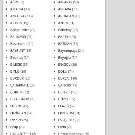
AĞRI
(52)
AKSARAY
(53)
AMASYA
(33)
ANKARA
(793)
ANTALYA
(233)
ARDAHAN
(15)
ARTVİN
(19)
AYDIN
(61)
Bahçelievler
(24)
Bakırköy
(25)
BALIKESİR
(97)
BARTIN
(29)
Başakşehir
(24)
BATMAN
(64)
BAYBURT
(15)
Bayrampaşa
(24)
Beşiktaş
(24)
Beyoğlu
(24)
BİLECİK
(35)
BİNGÖL
(26)
BİTLİS
(29)
BOLU
(74)
BURDUR
(25)
BURSA
(199)
ÇANAKKALE
(37)
ÇANKIRI
(19)
ÇORUM
(32)
DENİZLİ
(125)
DİYARBAKIR
(95)
DÜZCE
(39)
EDİRNE
(49)
ELAZIĞ
(52)
ERZİNCAN
(14)
ERZURUM
(91)
Esenler
(25)
ESKİŞEHİR
(60)
Eyüp
(26)
Fatih
(24)
GAZİANTEP
(112)
Gaziosmanpaşa
(25)