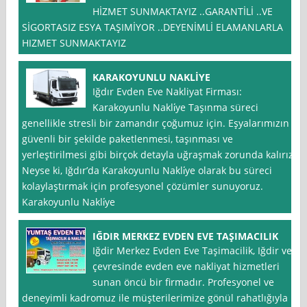
HİZMET SUNMAKTAYIZ ..GARANTİLİ ..VE
SİGORTASIZ ESYA TAŞIMİYOR ..DEYENİMLİ ELAMANLARLA
HIZMET SUNMAKTAYIZ
KARAKOYUNLU NAKLİYE
Iğdır Evden Eve Nakliyat Firması:
Karakoyunlu Nakli̇ye Taşınma süreci
genellikle stresli bir zamandır çoğumuz için. Eşyalarımızın
güvenli bir şekilde paketlenmesi, taşınması ve
yerleştirilmesi gibi birçok detayla uğraşmak zorunda kalırız.
Neyse ki, Iğdır’da Karakoyunlu Nakli̇ye olarak bu süreci
kolaylaştırmak için profesyonel çözümler sunuyoruz.
Karakoyunlu Nakli̇ye
IĞDIR MERKEZ EVDEN EVE TAŞIMACILIK
Iğdir Merkez Evden Eve Taşimacilik, Iğdir ve
çevresinde evden eve nakliyat hizmetleri
sunan öncü bir firmadır. Profesyonel ve
deneyimli kadromuz ile müşterilerimize gönül rahatlığıyla