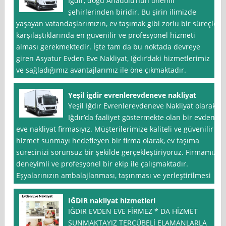
Iğdır, doğu Anadolu’nun önemli
şehirlerinden biridir. Bu şirin ilimizde
yaşayan vatandaşlarımızın, ev taşımak gibi zorlu bir süreçle
karşılaştıklarında en güvenilir ve profesyonel hizmeti
alması gerekmektedir. İşte tam da bu noktada devreye
giren Asyatur Evden Eve Nakliyat, Iğdır’daki hizmetlerimiz
ve sağladığımız avantajlarımız ile öne çıkmaktadır.
Yeşil igdir evrenlerevdeneve nakliyat
Yeşil Iğdır Evrenlerevdeneve Nakliyat olarak,
Iğdır’da faaliyet göstermekte olan bir evden
eve nakliyat firmasıyız. Müşterilerimize kaliteli ve güvenilir
hizmet sunmayı hedefleyen bir firma olarak, ev taşıma
sürecinizi sorunsuz bir şekilde gerçekleştiriyoruz. Firmamız,
deneyimli ve profesyonel bir ekip ile çalışmaktadır.
Eşyalarınızın ambalajlanması, taşınması ve yerleştirilmesi
IĞDIR nakliyat hizmetleri
IĞDIR EVDEN EVE FİRMEZ * DA HİZMET
SUNMAKTAYIZ TERCÜBELİ ELAMANLARLA