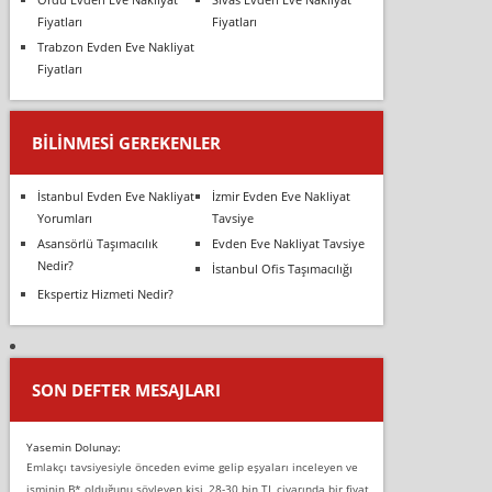
Fiyatları
Fiyatları
Trabzon Evden Eve Nakliyat
Fiyatları
BILINMESI GEREKENLER
İstanbul Evden Eve Nakliyat
İzmir Evden Eve Nakliyat
Yorumları
Tavsiye
Asansörlü Taşımacılık
Evden Eve Nakliyat Tavsiye
Nedir?
İstanbul Ofis Taşımacılığı
Ekspertiz Hizmeti Nedir?
SON DEFTER MESAJLARI
Yasemin Dolunay:
Emlakçı tavsiyesiyle önceden evime gelip eşyaları inceleyen ve
isminin B* olduğunu söyleyen kişi, 28-30 bin TL civarında bir fiyat