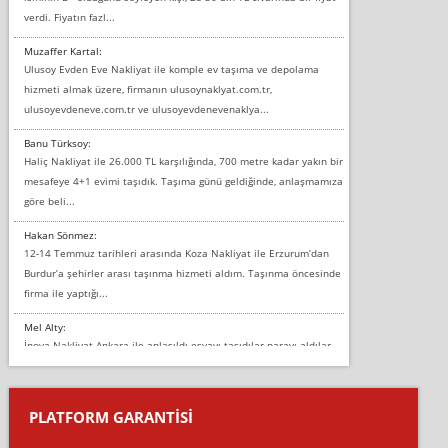
verdi. Fiyatın fazl...
Muzaffer Kartal:
Ulusoy Evden Eve Nakliyat ile komple ev taşıma ve depolama
hizmeti almak üzere, firmanın ulusoynaklyat.com.tr,
ulusoyevdeneve.com.tr ve ulusoyevdenevenaklya...
Banu Türksoy:
Haliç Nakliyat ile 26.000 TL karşılığında, 700 metre kadar yakın bir
mesafeye 4+1 evimi taşıdık. Taşıma günü geldiğinde, anlaşmamıza
göre beli...
Hakan Sönmez:
12-14 Temmuz tarihleri arasında Koza Nakliyat ile Erzurum’dan
Burdur’a şehirler arası taşınma hizmeti aldım. Taşınma öncesinde
firma ile yaptığı...
Mel Alty:
İnova Nakliyat Ankara ile anlaşıldı eşyayı taşıdılar parayı aldılar.
Salon duvarına bir baktım birisi boydan alüminyum renkli bantı
yapıştırm...
PLATFORM GARANTİSİ
Murat:
Merhaba, bu firmayı bir arkadaş tavsiyesi üzerine tercih ettim,