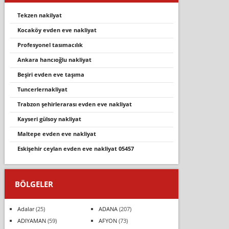
tekzen naki̇lyat
kocaköy evden eve nakli̇yat
profesyonel tasimacilik
ankara hancıoğlu nakliyat
beşi̇ri̇ evden eve taşima
tuncerlernakliyat
trabzon şehi̇rlerarasi evden eve nakli̇yat
kayseri gülsoy nakliyat
maltepe evden eve nakliyat
eski̇şehi̇r ceylan evden eve nakli̇yat 05457
BÖLGELER
Adalar
(25)
ADANA
(207)
ADIYAMAN
(59)
AFYON
(73)