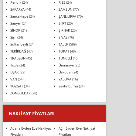
Pendik
(24)
RİZE
(24)
SAKARYA
(44)
SAMSUN
(77)
Sancaktepe
(24)
ŞANLIURFA
(70)
Sarıyer
(24)
SİİRT
(20)
SİNOP
(21)
ŞIRNAK
(25)
Şişli
(24)
SİVAS
(76)
Sultanbeyli
(24)
TALEP
(589)
TEKİRDAĞ
(47)
TOKAT
(48)
TRABZON
(45)
TUNCELİ
(16)
Tuzla
(24)
Ümraniye
(25)
UŞAK
(29)
Üsküdar
(24)
VAN
(54)
YALOVA
(16)
YOZGAT
(34)
Zeytinburnu
(24)
ZONGULDAK
(28)
NAKLIYAT FIYATLARI
Adana Evden Eve Nakliyat
Ağrı Evden Eve Nakliyat
Fiyatları
Fiyatları