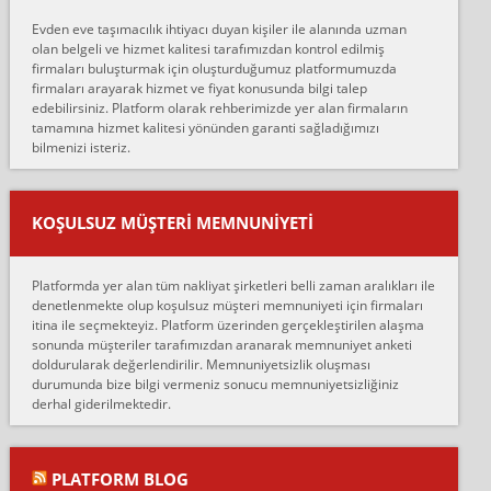
hiçbir sıkıntı yaşanmayacağını ve kendilerinin çok titiz
Evden eve taşımacılık ihtiyacı duyan kişiler ile alanında uzman
çalıştıklarını, müş...
olan belgeli ve hizmet kalitesi tarafımızdan kontrol edilmiş
firmaları buluşturmak için oluşturduğumuz platformumuzda
Ahmet:
firmaları arayarak hizmet ve fiyat konusunda bilgi talep
Lüleburgaz güngünes evden eve naklyat eşyalarımı taşımak için
edebilirsiniz. Platform olarak rehberimizde yer alan firmaların
anlaştık sabah eve geldiklerinde de eşyalarımı düzgün şekilde
tamamına hizmet kalitesi yönünden garanti sağladığımızı
sarcaz demelerine r...
bilmenizi isteriz.
mehmet güldü:
Ankara ALİCANLAR NAKLİYAT Tutarsız ve ticari ahlak problemleri
var verdikleri fiyat teklifini arttırdılar. Sonrasında taşıma gününde
KOŞULSUZ MÜŞTERI MEMNUNIYETI
oldukça tutarsı...
Erol:
Platformda yer alan tüm nakliyat şirketleri belli zaman aralıkları ile
Ankara Alicanlar naklyat tel 5465524025. 2600 TL'ye ankaradan
denetlenmekte olup koşulsuz müşteri memnuniyeti için firmaları
Konya ya Alicanlar naklyat la anlaştık bu şahıs evin taşınacağı gün
itina ile seçmekteyiz. Platform üzerinden gerçekleştirilen alaşma
fiyatın mazoto gele...
sonunda müşteriler tarafımızdan aranarak memnuniyet anketi
doldurularak değerlendirilir. Memnuniyetsizlik oluşması
Fatih kokmese:
durumunda bize bilgi vermeniz sonucu memnuniyetsizliğiniz
Diyarbakır dan eşyamı getirtmek için anlaştım sözleşme yaptım.
derhal giderilmektedir.
Son anda fiyat artırdılar.. mecburiyetten tasittim.. bu kişiler ağrılı
Ankara merk...
Ali:
PLATFORM BLOG