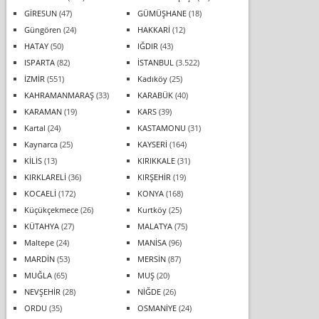
GİRESUN
(47)
GÜMÜŞHANE
(18)
Güngören
(24)
HAKKARİ
(12)
HATAY
(50)
IĞDIR
(43)
ISPARTA
(82)
İSTANBUL
(3.522)
İZMİR
(551)
Kadıköy
(25)
KAHRAMANMARAŞ
(33)
KARABÜK
(40)
KARAMAN
(19)
KARS
(39)
Kartal
(24)
KASTAMONU
(31)
Kaynarca
(25)
KAYSERİ
(164)
KİLİS
(13)
KIRIKKALE
(31)
KIRKLARELİ
(36)
KIRŞEHİR
(19)
KOCAELİ
(172)
KONYA
(168)
Küçükçekmece
(26)
Kurtköy
(25)
KÜTAHYA
(27)
MALATYA
(75)
Maltepe
(24)
MANİSA
(96)
MARDİN
(53)
MERSİN
(87)
MUĞLA
(65)
MUŞ
(20)
NEVŞEHİR
(28)
NİĞDE
(26)
ORDU
(35)
OSMANİYE
(24)