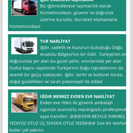
Biz ığdırevdeneve taşımacılık olarak
hizmetinizdeyiz. güvenir ve doğruluk
üzerine kuruldu. tecrübeli elamanlarla
hizmetinizdeyiz
TUR NAKLİYAT
Iğdır, sadelik ve huzurun buluştuğu Doğu
Anadolu Bölgesi’nin bir ilidir. Türkiye’nin en
doğusunda yer alan bu güzel şehir, sınırlarında yer alan
hudut kapısı sayesinde Türkiye’nin Doğu topraklarının da
önemli bir geçiş noktasıdır. Iğdır, tarihi ve kültürel mirası,
doğal güzellikleri ve tarım potansiyeli ile dikkat
IĞDIR MERKEZ EVDEN EVE NAKLİYAT
Evden eve ilden ile güvenli ambalajli
sigortalı asansörlü marangozlu profesyonel
eşya transferi. @@@SIFIR BESYUZ KIRKBEŞ
YEDIYÜZ OTUZ ÜÇ SEKSEN OTUZ YEDİ@@@ Size bir telefon
kadar çok yakınız.