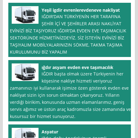
Yeşil igdir evrenlerevdeneve nakliyat
IĞDIR’DAN TÜRKİYENİN HER TARAFINA
ŞEHİR İÇİ VE ŞEHİRLER ARASI NAKLİYAT
EVİNİZİ BİZ TAŞIYORUZ IĞDIR’DA EVDEN EVE TAŞIMACILIK
SEKTÖRÜNDE HİZMETİNİZDEYİZ. SİZ İSTEYİN EVİNİZİ BİZ
TAŞIYALIM MOBİLYALARINIZIN SÖKME, TAKMA TAŞIMA
KURULUMUNU BİZ YAPALIM
ığdır asyam evden eve taşımacılık
IĞDIR başta olmak üzere Türkiyenin her
köşesine nakliye hizmeti veriyoruz
zamanınızı iyi kullanarak işimize özen gösterek evden eve
nakliyat sizin için sorun olmaktan çıkarıyoruz. Yılların
verdiği birikim, konusunda uzman elamanlarımız, geniş
servis ağımız ve üstün araç kadromuzla size zamanında ve
kusursuz bir hizmet sunuyoruz.
Asyatur