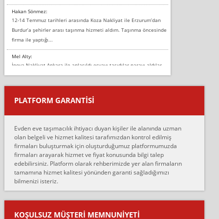
Hakan Sönmez:
12-14 Temmuz tarihleri arasında Koza Nakliyat ile Erzurum’dan
Burdur’a şehirler arası taşınma hizmeti aldım. Taşınma öncesinde
firma ile yaptığı...
Mel Alty:
İnova Nakliyat Ankara ile anlaşıldı eşyayı taşıdılar parayı aldılar.
Salon duvarına bir baktım birisi boydan alüminyum renkli bantı
yapıştırm...
PLATFORM GARANTİSİ
Murat:
Merhaba, bu firmayı bir arkadaş tavsiyesi üzerine tercih ettim,
hiçbir sıkıntı yaşanmayacağını ve kendilerinin çok titiz
Evden eve taşımacılık ihtiyacı duyan kişiler ile alanında uzman
çalıştıklarını, müş...
olan belgeli ve hizmet kalitesi tarafımızdan kontrol edilmiş
firmaları buluşturmak için oluşturduğumuz platformumuzda
Ahmet:
firmaları arayarak hizmet ve fiyat konusunda bilgi talep
Lüleburgaz güngünes evden eve naklyat eşyalarımı taşımak için
edebilirsiniz. Platform olarak rehberimizde yer alan firmaların
anlaştık sabah eve geldiklerinde de eşyalarımı düzgün şekilde
tamamına hizmet kalitesi yönünden garanti sağladığımızı
sarcaz demelerine r...
bilmenizi isteriz.
mehmet güldü:
Ankara ALİCANLAR NAKLİYAT Tutarsız ve ticari ahlak problemleri
var verdikleri fiyat teklifini arttırdılar. Sonrasında taşıma gününde
KOŞULSUZ MÜŞTERI MEMNUNIYETI