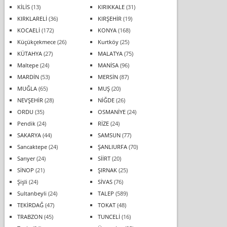
KİLİS
(13)
KIRIKKALE
(31)
KIRKLARELİ
(36)
KIRŞEHİR
(19)
KOCAELİ
(172)
KONYA
(168)
Küçükçekmece
(26)
Kurtköy
(25)
KÜTAHYA
(27)
MALATYA
(75)
Maltepe
(24)
MANİSA
(96)
MARDİN
(53)
MERSİN
(87)
MUĞLA
(65)
MUŞ
(20)
NEVŞEHİR
(28)
NİĞDE
(26)
ORDU
(35)
OSMANİYE
(24)
Pendik
(24)
RİZE
(24)
SAKARYA
(44)
SAMSUN
(77)
Sancaktepe
(24)
ŞANLIURFA
(70)
Sarıyer
(24)
SİİRT
(20)
SİNOP
(21)
ŞIRNAK
(25)
Şişli
(24)
SİVAS
(76)
Sultanbeyli
(24)
TALEP
(589)
TEKİRDAĞ
(47)
TOKAT
(48)
TRABZON
(45)
TUNCELİ
(16)