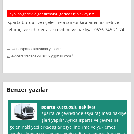
aynı bölgedeki diğer firmaları görmek için tıklayınız...
Isparta burdur ve ilçelerine asansör kiralama hizmeti ve
sehir içi ve sehirler arası evdeneve nakliyat 0536 745 21 74
web: ispartaakkusnakliyat.com
e-posta:
recepakkus032@gmail.com
Benzer yazılar
Isparta kuscuoglu nakliyat
Isparta ve çevresinde esya taşıması nakliye
işleri yapılır Ayrıca Isparta ve çevresine
gelen nakliyeci arkadaşlar eşya, indirme ve yüklemesi
yapılır eleman ve asansör temin edilir. * Isparta lı recep *