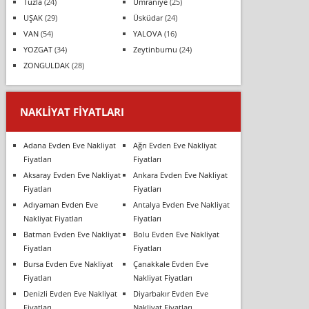
Tuzla
(24)
Ümraniye
(25)
UŞAK
(29)
Üsküdar
(24)
VAN
(54)
YALOVA
(16)
YOZGAT
(34)
Zeytinburnu
(24)
ZONGULDAK
(28)
NAKLIYAT FIYATLARI
Adana Evden Eve Nakliyat
Ağrı Evden Eve Nakliyat
Fiyatları
Fiyatları
Aksaray Evden Eve Nakliyat
Ankara Evden Eve Nakliyat
Fiyatları
Fiyatları
Adıyaman Evden Eve
Antalya Evden Eve Nakliyat
Nakliyat Fiyatları
Fiyatları
Batman Evden Eve Nakliyat
Bolu Evden Eve Nakliyat
Fiyatları
Fiyatları
Bursa Evden Eve Nakliyat
Çanakkale Evden Eve
Fiyatları
Nakliyat Fiyatları
Denizli Evden Eve Nakliyat
Diyarbakır Evden Eve
Fiyatları
Nakliyat Fiyatları