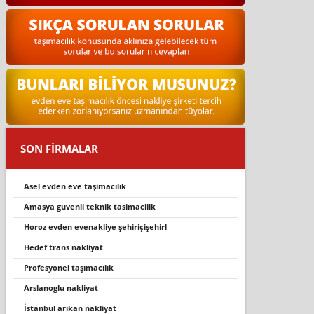
SON FİRMALAR
asel evden eve taşi̇macilik
amasya guvenli̇ tekni̇k tasi̇maci̇li̇k
horoz evden evenakli̇ye şehi̇ri̇çi̇şehi̇rl
hedef trans nakliyat
profesyonel taşımacılık
arslanoglu nakli̇yat
i̇stanbul arıkan nakliyat