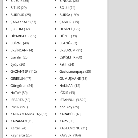
BİLECİK
(35)
BİNGÖL
(26)
BİTLİS
(29)
BOLU
(74)
BURDUR
(25)
BURSA
(199)
ÇANAKKALE
(37)
ÇANKIRI
(19)
ÇORUM
(32)
DENİZLİ
(125)
DİYARBAKIR
(95)
DÜZCE
(39)
EDİRNE
(49)
ELAZIĞ
(52)
ERZİNCAN
(14)
ERZURUM
(91)
Esenler
(25)
ESKİŞEHİR
(60)
Eyüp
(26)
Fatih
(24)
GAZİANTEP
(112)
Gaziosmanpaşa
(25)
GİRESUN
(47)
GÜMÜŞHANE
(18)
Güngören
(24)
HAKKARİ
(12)
HATAY
(50)
IĞDIR
(43)
ISPARTA
(82)
İSTANBUL
(3.522)
İZMİR
(551)
Kadıköy
(25)
KAHRAMANMARAŞ
(33)
KARABÜK
(40)
KARAMAN
(19)
KARS
(39)
Kartal
(24)
KASTAMONU
(31)
Kaynarca
(25)
KAYSERİ
(164)