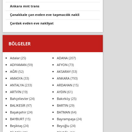
ankara mnt trans
çanakkale çan evden eve taşimacilik nakli̇
çardak evden eve nakliyat
BÖLGELER
Adalar
(25)
ADANA
(207)
ADIYAMAN
(59)
AFYON
(73)
AĞRI
(52)
AKSARAY
(53)
AMASYA
(33)
ANKARA
(793)
ANTALYA
(233)
ARDAHAN
(15)
ARTVİN
(19)
AYDIN
(61)
Bahçelievler
(24)
Bakırköy
(25)
BALIKESİR
(97)
BARTIN
(29)
Başakşehir
(24)
BATMAN
(64)
BAYBURT
(15)
Bayrampaşa
(24)
Beşiktaş
(24)
Beyoğlu
(24)