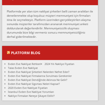
oldukça tutarsı...
Erol:
Platformda yer alan tüm nakliyat şirketleri belli zaman aralıkları ile
Ankara Alicanlar naklyat tel 5465524025. 2600 TL'ye ankaradan
denetlenmekte olup koşulsuz müşteri memnuniyeti için firmaları
Konya ya Alicanlar naklyat la anlaştık bu şahıs evin taşınacağı gün
itina ile seçmekteyiz. Platform üzerinden gerçekleştirilen alaşma
fiyatın mazoto gele...
sonunda müşteriler tarafımızdan aranarak memnuniyet anketi
doldurularak değerlendirilir. Memnuniyetsizlik oluşması
Fatih kokmese:
durumunda bize bilgi vermeniz sonucu memnuniyetsizliğiniz
Diyarbakır dan eşyamı getirtmek için anlaştım sözleşme yaptım.
derhal giderilmektedir.
Son anda fiyat artırdılar.. mecburiyetten tasittim.. bu kişiler ağrılı
Ankara merk...
Ali:
PLATFORM BLOG
İzmir de evim naklyat diye bir firmaya ev taşıttık, çok pişman
olduk. Asansörlü dediler sonra uraya asansör kurulmaz dediler
Evden Eve Nakliyat Rehberi
2024 Yılı Nakliye Fiyatları
fark istediler. ortada asa...
Talas Evden Eve Nakliyat
Evden Eve Nakliyat Şirketleri Nelerden Nefret Eder?
Nimet:
Evden Eve Nakliyat Firmalarına Sorulması Gerekenler
Ben 2021 Ağustos ilk haftası Evimi taşıdım yani İstanbul'un bir
Evden Eve Nakliyat Dendiğinde Aklınıza Ne Gelir?
Mahallesi'nden bir başka Mahallesi'ne yani Ümraniye bölgesinde
Evden Eve Nakliyat Sigortası Neleri Kapsar?
oturuyorum önceleri ara...
2020 Evden Eve Nakliyat Fiyatları
İstanbul Evden Eve Nakliyat Yorumları
Nimet Köse:
Nakliye Firmaları Nereye Şikayet Edilir?
Merhaba ben 2021 Ağustos ilk haftası evimi Ümraniye'den Çok
yakın bir bölgeye taşıdım yeni Ümraniye'nin Mahallesi'ne