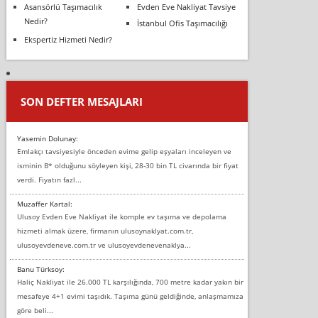
Asansörlü Taşımacılık
Evden Eve Nakliyat Tavsiye
Nedir?
İstanbul Ofis Taşımacılığı
Ekspertiz Hizmeti Nedir?
SON DEFTER MESAJLARI
Yasemin Dolunay:
Emlakçı tavsiyesiyle önceden evime gelip eşyaları inceleyen ve
isminin B* olduğunu söyleyen kişi, 28-30 bin TL civarında bir fiyat
verdi. Fiyatın fazl...
Muzaffer Kartal:
Ulusoy Evden Eve Nakliyat ile komple ev taşıma ve depolama
hizmeti almak üzere, firmanın ulusoynaklyat.com.tr,
ulusoyevdeneve.com.tr ve ulusoyevdenevenaklya...
Banu Türksoy:
Haliç Nakliyat ile 26.000 TL karşılığında, 700 metre kadar yakın bir
mesafeye 4+1 evimi taşıdık. Taşıma günü geldiğinde, anlaşmamıza
göre beli...