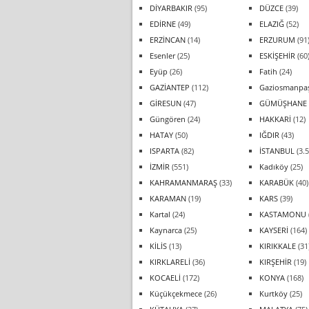
DİYARBAKIR
(95)
DÜZCE
(39)
EDİRNE
(49)
ELAZIĞ
(52)
ERZİNCAN
(14)
ERZURUM
(91
Esenler
(25)
ESKİŞEHİR
(60
Eyüp
(26)
Fatih
(24)
GAZİANTEP
(112)
Gaziosmanpa
GİRESUN
(47)
GÜMÜŞHANE
Güngören
(24)
HAKKARİ
(12)
HATAY
(50)
IĞDIR
(43)
ISPARTA
(82)
İSTANBUL
(3.5
İZMİR
(551)
Kadıköy
(25)
KAHRAMANMARAŞ
(33)
KARABÜK
(40)
KARAMAN
(19)
KARS
(39)
Kartal
(24)
KASTAMONU
Kaynarca
(25)
KAYSERİ
(164)
KİLİS
(13)
KIRIKKALE
(31
KIRKLARELİ
(36)
KIRŞEHİR
(19)
KOCAELİ
(172)
KONYA
(168)
Küçükçekmece
(26)
Kurtköy
(25)