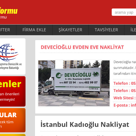
FTER
FİRMA EKLE
ŞİKAYETLER
TAVSİYELER
İL
İstanbul Kadıoğlu Nakliyat