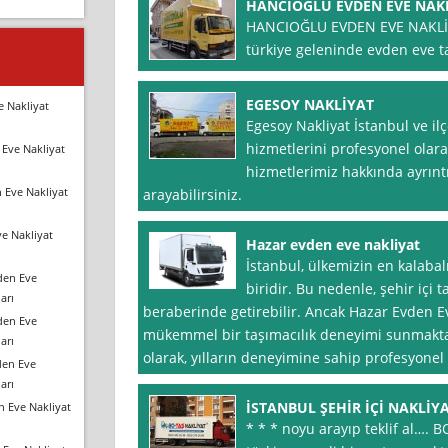
HANCIOĞLU EVDEN EVE NAK
HANCIOĞLU EVDEN EVE NAKLİY
türkiye geleninde evden eve t
EGESOY NAKLİYAT
e Nakliyat
Egesoy Nakliyat İstanbul ve ilç
hizmetlerini profesyonel olara
Eve Nakliyat
hizmetlerimiz hakkında ayrıntıl
 Eve Nakliyat
arayabilirsiniz.
e Nakliyat
Hazar evden eve nakliyat
İstanbul, ülkemizin en kalabal
den Eve
biridir. Bu nedenle, şehir içi 
arı
beraberinde getirebilir. Ancak Hazar Evden Eve
den Eve
mükemmel bir taşımacılık deneyimi sunmakta
arı
olarak, yılların deneyimine sahip profesyonel
den Eve
arı
İSTANBUL ŞEHİR İÇİ NAKLİY
n Eve Nakliyat
* * * noyu arayıp teklif al…. 