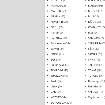
KÜTAHYA
(27)
MALATYA
(75)
Maltepe
(24)
MANİSA
(96)
MARDİN
(53)
MERSİN
(87)
MUĞLA
(65)
MUŞ
(20)
NEVŞEHİR
(28)
NİĞDE
(26)
ORDU
(35)
OSMANİYE
(24
Pendik
(24)
RİZE
(24)
SAKARYA
(44)
SAMSUN
(77)
Sancaktepe
(24)
ŞANLIURFA
(7
Sarıyer
(24)
SİİRT
(20)
SİNOP
(21)
ŞIRNAK
(25)
Şişli
(24)
SİVAS
(76)
Sultanbeyli
(24)
TALEP
(589)
TEKİRDAĞ
(47)
TOKAT
(48)
TRABZON
(45)
TUNCELİ
(16)
Tuzla
(24)
Ümraniye
(25)
UŞAK
(29)
Üsküdar
(24)
VAN
(54)
YALOVA
(16)
YOZGAT
(34)
Zeytinburnu
(
ZONGULDAK
(28)