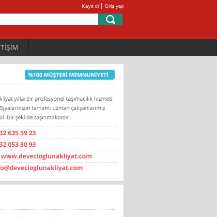
|
Kayıt ol
Giriş yap
ETİŞİM