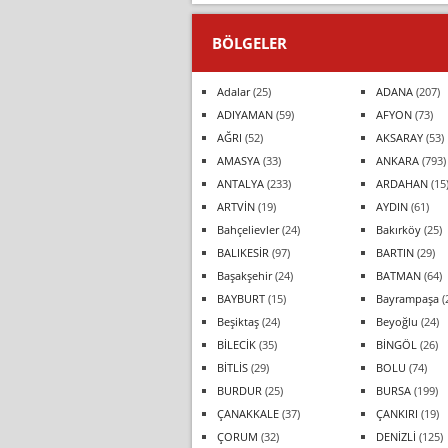
BÖLGELER
Adalar
(25)
ADANA
(207)
ADIYAMAN
(59)
AFYON
(73)
AĞRI
(52)
AKSARAY
(53)
AMASYA
(33)
ANKARA
(793)
ANTALYA
(233)
ARDAHAN
(15
ARTVİN
(19)
AYDIN
(61)
Bahçelievler
(24)
Bakırköy
(25)
BALIKESİR
(97)
BARTIN
(29)
Başakşehir
(24)
BATMAN
(64)
BAYBURT
(15)
Bayrampaşa
(
Beşiktaş
(24)
Beyoğlu
(24)
BİLECİK
(35)
BİNGÖL
(26)
BİTLİS
(29)
BOLU
(74)
BURDUR
(25)
BURSA
(199)
ÇANAKKALE
(37)
ÇANKIRI
(19)
ÇORUM
(32)
DENİZLİ
(125)