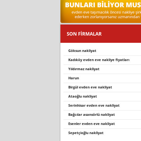
SON FİRMALAR
göksun nakli̇yat
kadıköy evden eve nakliye fiyatları
yıldırmaz nakliyat
harun
birgül evden eve nakliyat
ataoğlu nakliyat
seri̇nhi̇sar evden eve nakli̇yat
bağcılar asansörlü nakliyat
esenler evden eve nakli̇yat
sepetçioğlu nakliyat