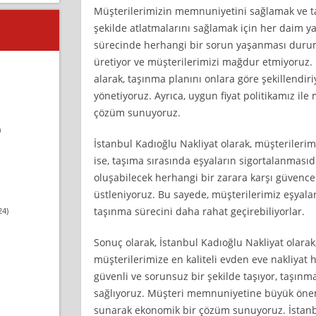
Müşterilerimizin memnuniyetini sağlamak ve t
şekilde atlatmalarını sağlamak için her daim y
sürecinde herhangi bir sorun yaşanması durum
üretiyor ve müşterilerimizi mağdur etmiyoruz. M
alarak, taşınma planını onlara göre şekillendiriy
yönetiyoruz. Ayrıca, uygun fiyat politikamız il
çözüm sunuyoruz.
)
İstanbul Kadıoğlu Nakliyat olarak, müşteriler
ise, taşıma sırasında eşyaların sigortalanmasıdı
oluşabilecek herhangi bir zarara karşı güvence a
üstleniyoruz. Bu sayede, müşterilerimiz eşyal
taşınma sürecini daha rahat geçirebiliyorlar.
24)
Sonuç olarak, İstanbul Kadıoğlu Nakliyat olara
müşterilerimize en kaliteli evden eve nakliyat 
güvenli ve sorunsuz bir şekilde taşıyor, taşınma
sağlıyoruz. Müşteri memnuniyetine büyük önem 
sunarak ekonomik bir çözüm sunuyoruz. İstanbu