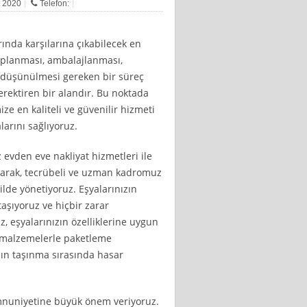
t 2020
Telefon:
rında karşılarına çıkabilecek en
 toplanması, ambalajlanması,
ın düşünülmesi gereken bir süreç
erektiren bir alandır. Bu noktada
ze en kaliteli ve güvenilir hizmeti
larını sağlıyoruz.
evden eve nakliyat hizmetleri ile
 olarak, tecrübeli ve uzman kadromuz
lde yönetiyoruz. Eşyalarınızın
taşıyoruz ve hiçbir zarar
, eşyalarınızın özelliklerine uygun
i malzemelerle paketleme
ızın taşınma sırasında hasar
emnuniyetine büyük önem veriyoruz.