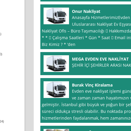
Onur Nakliyat
Anasayfa HizmetlerimizEvden 
Uluslararası Nakliyat Ev Eşya
Nakliyat Ofis – Büro Taşımacılığı  Hakkımızda
)
* *  Çalışma Saatleri * Gün * Saat  Email
in
Biz Kimiz ? * ’den
0)
MEGA EVDEN EVE NAKLİYAT
ŞEHİR İÇİ ŞEHİRLER ARASI NAKL
Burak Vinç Kiralama
Evden eve nakliyat işlemi gü
ve zaman zaman hayatımızın v
gelmiştir. İstanbul gibi büyük ve yoğun bir ş
süreci oldukça stresli olabilir. Bu noktada pro
hizmetlerinden faydalanmak, hem zamanınız
24)