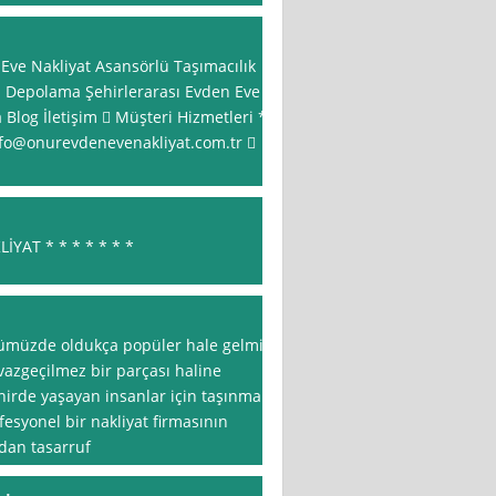
Eve Nakliyat Asansörlü Taşımacılık
sı Depolama Şehirlerarası Evden Eve
 Blog İletişim  Müşteri Hizmetleri *
fo@onurevdenevenakliyat.com.tr

İYAT * * * * * * *
nümüzde oldukça popüler hale gelmiş
azgeçilmez bir parçası haline
ehirde yaşayan insanlar için taşınma
fesyonel bir nakliyat firmasının
dan tasarruf