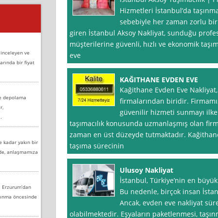
Hizmetleri İstanbul’da taşınma
sebebiyle her zaman zorlu bi
giren İstanbul Aksoy Nakliyat, sunduğu profe
müşterilerine güvenli, hızlı ve ekonomik taşı
 inceleyen ve
eve
arında bir fiyat
KAĞITHANE EVDEN EVE
Kağithane Evden Eve Nakliyat,
ve depolama
firmalarından biridir. Firmamız
r,
güvenilir hizmeti sunmayı ilke
.
taşımacılık konusunda uzmanlaşmış olan fir
zaman en üst düzeyde tutmaktadır. Kağithane
e kadar yakın bir
taşıma sürecinin
nde, anlaşmamıza
Ulusoy Nakliyat
İstanbul, Türkiye’nin en büyük
e Erzurum’dan
Bu nedenle, birçok insan İstan
aşınma öncesinde
Ancak, evden eve nakliyat süre
olabilmektedir. Eşyaların paketlenmesi, taşınm