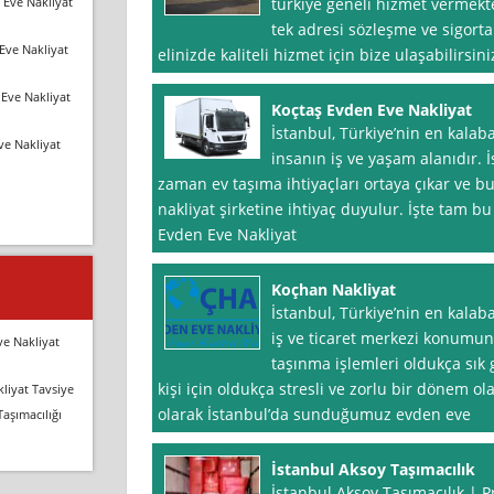
 Eve Nakliyat
türkiye geneli hizmet vermekte
tek adresi sözleşme ve sigor
Eve Nakliyat
elinizde kaliteli hizmet için bize ulaşabilirsiniz.
Eve Nakliyat
Koçtaş Evden Eve Nakliyat
İstanbul, Türkiye’nin en kalab
ve Nakliyat
insanın iş ve yaşam alanıdır.
zaman ev taşıma ihtiyaçları ortaya çıkar ve 
nakliyat şirketine ihtiyaç duyulur. İşte tam b
Evden Eve Nakliyat
Koçhan Nakliyat
İstanbul, Türkiye’nin en kalab
iş ve ticaret merkezi konumun
ve Nakliyat
taşınma işlemleri oldukça sık 
kişi için oldukça stresli ve zorlu bir dönem ol
liyat Tavsiye
olarak İstanbul’da sunduğumuz evden eve
Taşımacılığı
İstanbul Aksoy Taşımacılık
İstanbul Aksoy Taşımacılık | 