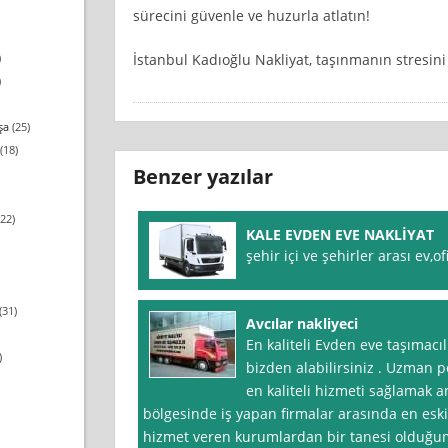
sürecini güvenle ve huzurla atlatın!
İstanbul Kadıoğlu Nakliyat, taşınmanın stresini
)
)
şa
(25)
(18)
Benzer yazılar
22)
KALE EVDEN EVE NAKLİYAT
şehir içi ve şehirler arası ev,
(31)
Avcılar nakliyeci
En kaliteli Evden eve taşımacı
)
bizden alabilirsiniz . Uzman p
en kaliteli hizmeti sağlamak am
bölgesinde iş yapan firmalar arasında en eski
hizmet veren kurumlardan bir tanesi olduğu