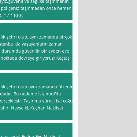
yiz.güvenli ve sağlıklı taşınmanın
ta poliçeniz taşınmadan önce hemen
 * / * {{{{{{
alık şehri olup, aynı zamanda birçok
 İstanbul’da yaşayanların zaman
bu durumda güvenilir bir evden eve
u noktada devreye giriyoruz; Koçtaş
alık şehri olup aynı zamanda ülkenin
dadır. Bu nedenle İstanbul’da
gerçekleşir. Taşınma süreci ise çoğu
abilir. Neyse ki, Koçhan Nakliyat
Profesyonel Evden Eve Nakliyat