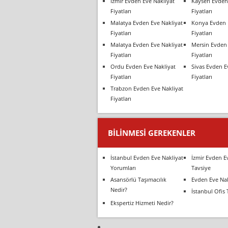
İzmir Evden Eve Nakliyat
Kayseri Evden
Fiyatları
Fiyatları
Malatya Evden Eve Nakliyat
Konya Evden 
Fiyatları
Fiyatları
Malatya Evden Eve Nakliyat
Mersin Evden 
Fiyatları
Fiyatları
Ordu Evden Eve Nakliyat
Sivas Evden E
Fiyatları
Fiyatları
Trabzon Evden Eve Nakliyat
Fiyatları
BILINMESI GEREKENLER
İstanbul Evden Eve Nakliyat
İzmir Evden E
Yorumları
Tavsiye
Asansörlü Taşımacılık
Evden Eve Nak
Nedir?
İstanbul Ofis 
Ekspertiz Hizmeti Nedir?