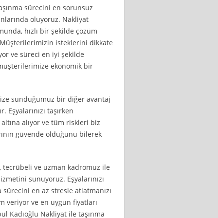
aşınma sürecini en sorunsuz
anlarında oluyoruz. Nakliyat
unda, hızlı bir şekilde çözüm
üşterilerimizin isteklerini dikkate
or ve süreci en iyi şekilde
e müşterilerimize ekonomik bir
imize sunduğumuz bir diğer avantaj
r. Eşyalarınızı taşırken
ltına alıyor ve tüm riskleri biz
arının güvende olduğunu bilerek
k, tecrübeli ve uzman kadromuz ile
hizmetini sunuyoruz. Eşyalarınızı
 sürecini en az stresle atlatmanızı
veriyor ve en uygun fiyatları
l Kadıoğlu Nakliyat ile taşınma