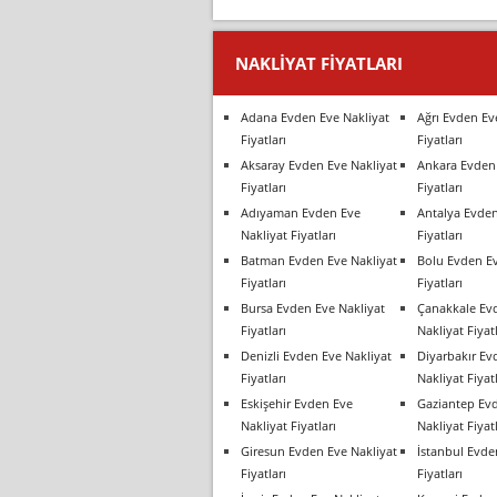
NAKLIYAT FIYATLARI
Adana Evden Eve Nakliyat
Ağrı Evden Ev
Fiyatları
Fiyatları
Aksaray Evden Eve Nakliyat
Ankara Evden 
Fiyatları
Fiyatları
Adıyaman Evden Eve
Antalya Evden
Nakliyat Fiyatları
Fiyatları
Batman Evden Eve Nakliyat
Bolu Evden Ev
Fiyatları
Fiyatları
Bursa Evden Eve Nakliyat
Çanakkale Ev
Fiyatları
Nakliyat Fiyatl
Denizli Evden Eve Nakliyat
Diyarbakır Ev
Fiyatları
Nakliyat Fiyatl
Eskişehir Evden Eve
Gaziantep Ev
Nakliyat Fiyatları
Nakliyat Fiyatl
Giresun Evden Eve Nakliyat
İstanbul Evde
Fiyatları
Fiyatları