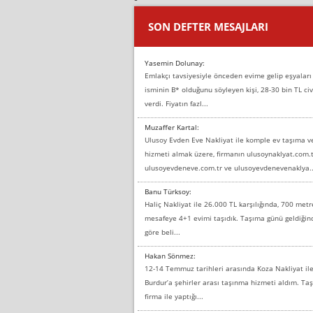
SON DEFTER MESAJLARI
Yasemin Dolunay:
Emlakçı tavsiyesiyle önceden evime gelip eşyaları
isminin B* olduğunu söyleyen kişi, 28-30 bin TL civ
verdi. Fiyatın fazl...
Muzaffer Kartal:
Ulusoy Evden Eve Nakliyat ile komple ev taşıma 
hizmeti almak üzere, firmanın ulusoynaklyat.com.t
ulusoyevdeneve.com.tr ve ulusoyevdenevenaklya..
Banu Türksoy:
Haliç Nakliyat ile 26.000 TL karşılığında, 700 metr
mesafeye 4+1 evimi taşıdık. Taşıma günü geldiği
göre beli...
Hakan Sönmez:
12-14 Temmuz tarihleri arasında Koza Nakliyat il
Burdur’a şehirler arası taşınma hizmeti aldım. T
firma ile yaptığı...